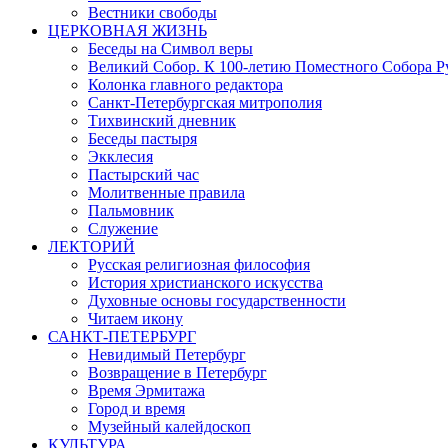
Вестники свободы
ЦЕРКОВНАЯ ЖИЗНЬ
Беседы на Символ веры
Великий Собор. К 100-летию Поместного Собора Р
Колонка главного редактора
Санкт-Петербургская митрополия
Тихвинский дневник
Беседы пастыря
Экклесия
Пастырский час
Молитвенные правила
Пальмовник
Служение
ЛЕКТОРИЙ
Русская религиозная философия
История христианского искусства
Духовные основы государственности
Читаем икону
САНКТ-ПЕТЕРБУРГ
Невидимый Петербург
Возвращение в Петербург
Время Эрмитажа
Город и время
Музейный калейдоскоп
КУЛЬТУРА