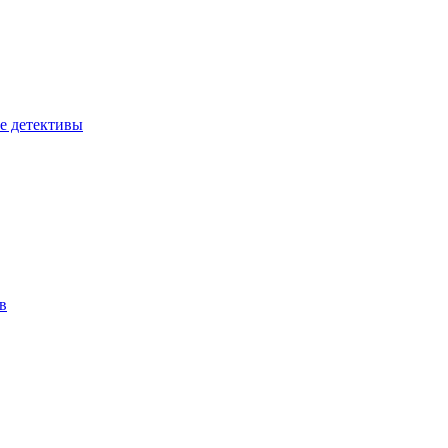
е детективы
в