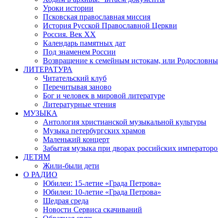
Уроки истории
Псковская православная миссия
История Русской Православной Церкви
Россия. Век ХХ
Календарь памятных дат
Под знаменем России
Возвращение к семейным истокам, или Родословны
ЛИТЕРАТУРА
Читательский клуб
Перечитывая заново
Бог и человек в мировой литературе
Литературные чтения
МУЗЫКА
Антология христианской музыкальной культуры
Музыка петербургских храмов
Маленький концерт
Забытая музыка при дворах российских императоро
ДЕТЯМ
Жили-были дети
О РАДИО
Юбилеи: 15-летие «Града Петрова»
Юбилеи: 10-летие «Града Петрова»
Щедрая среда
Новости Сервиса скачиваний