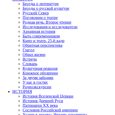
Беседы о литературе
Беседы о русской культуре
Русский Север
Поговорим о театре
Родная речь. Второе чтение
Исследования и исследователи
Архивная история
Быть современником
Кино и театр. 25-й кадр
Обратная перспектива
Глагол
Образ жизни
Встреча
Словарь
Культурная реакция
Книжное обозрение
За двумя зайцами
У нас в гостях
Радиоэкскурсии
ИСТОРИЯ
История Вселенской Церкви
История Древней Руси
Патриархи XX века
Сословия Российской империи
Ходим в архивы. Читаем документы