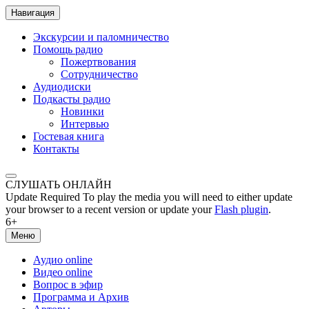
Навигация
Экскурсии и паломничество
Помощь радио
Пожертвования
Сотрудничество
Аудиодиски
Подкасты радио
Новинки
Интервью
Гостевая книга
Контакты
СЛУШАТЬ ОНЛАЙН
Update Required
To play the media you will need to either update
your browser to a recent version or update your
Flash plugin
.
6+
Меню
Аудио online
Видео online
Вопрос в эфир
Программа и Архив