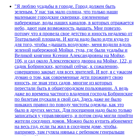
"Я люблю усадьбы в городе. Город должен быть
зеленым. У нас так мало солнца, что только наши
маленькие городские скверики, озелененные
набережные, воды наших каналов, в которых отражается
небо, дают нам возможность дышать. Мне повезло,
потому что я провела свое детство и юность недалеко от
Театральной площади. И когда надо было идти куда-то
для того, чтобы «дышать воздухом», меня водили вдоль
зеленой набережной Мойки, туда, где были усадьбы и
Великой княгини Ксении Александровны на Мойке,
106, и сад около Алексеевского дворца на Мойке, 122, и
садик Бобринских, который сейчас, к сожалению,
совершенно закрыт для всех зрителей. И вот, я с ужасом
думаю о том, как современные дети проживут свою
юность, не зная этих садов, многие из которых
перестали быть в общегородском пользовании. А ведь
даже во времена частного владения господа Бобринские
по билетам пускали в свой сад. Здесь даже не было
никаких правил по поводу чистоты одежды, как это
было в других местах. Для посещения надо было только
записаться у управляющего, и потом сюда могли прийти
жители соседних домов. Можно было купить абонемент
на весь год, если ты жил в соседнем доме, чтобы,
например, там гуляла нянька с ребенком генеральши