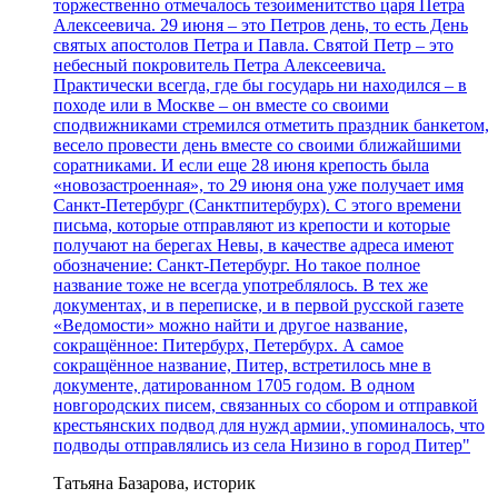
торжественно отмечалось тезоименитство царя Петра
Алексеевича. 29 июня – это Петров день, то есть День
святых апостолов Петра и Павла. Святой Петр – это
небесный покровитель Петра Алексеевича.
Практически всегда, где бы государь ни находился – в
походе или в Москве – он вместе со своими
сподвижниками стремился отметить праздник банкетом,
весело провести день вместе со своими ближайшими
соратниками. И если еще 28 июня крепость была
«новозастроенная», то 29 июня она уже получает имя
Санкт-Петербург (Санктпитербурх). С этого времени
письма, которые отправляют из крепости и которые
получают на берегах Невы, в качестве адреса имеют
обозначение: Санкт-Петербург. Но такое полное
название тоже не всегда употреблялось. В тех же
документах, и в переписке, и в первой русской газете
«Ведомости» можно найти и другое название,
сокращённое: Питербурх, Петербурх. А самое
сокращённое название, Питер, встретилось мне в
документе, датированном 1705 годом. В одном
новгородских писем, связанных со сбором и отправкой
крестьянских подвод для нужд армии, упоминалось, что
подводы отправлялись из села Низино в город Питер"
Татьяна Базарова, историк