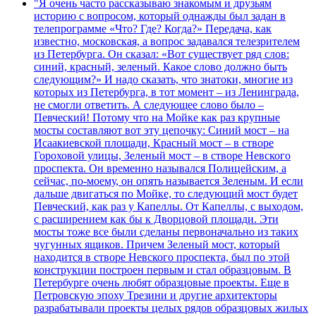
"Я очень часто рассказываю знакомым и друзьям
историю с вопросом, который однажды был задан в
телепрограмме «Что? Где? Когда?» Передача, как
известно, московская, а вопрос задавался телезрителем
из Петербурга. Он сказал: «Вот существует ряд слов:
синий, красный, зеленый. Какое слово должно быть
следующим?» И надо сказать, что знатоки, многие из
которых из Петербурга, в тот момент – из Ленинграда,
не смогли ответить. А следующее слово было –
Певческий! Потому что на Мойке как раз крупные
мосты составляют вот эту цепочку: Синий мост – на
Исаакиевской площади, Красный мост – в створе
Гороховой улицы, Зеленый мост – в створе Невского
проспекта. Он временно назывался Полицейским, а
сейчас, по-моему, он опять называется Зеленым. И если
дальше двигаться по Мойке, то следующий мост будет
Певческий, как раз у Капеллы. От Капеллы, с выходом,
с расширением как бы к Дворцовой площади. Эти
мосты тоже все были сделаны первоначально из таких
чугунных ящиков. Причем Зеленый мост, который
находится в створе Невского проспекта, был по этой
конструкции построен первым и стал образцовым. В
Петербурге очень любят образцовые проекты. Еще в
Петровскую эпоху Трезини и другие архитекторы
разрабатывали проекты целых рядов образцовых жилых