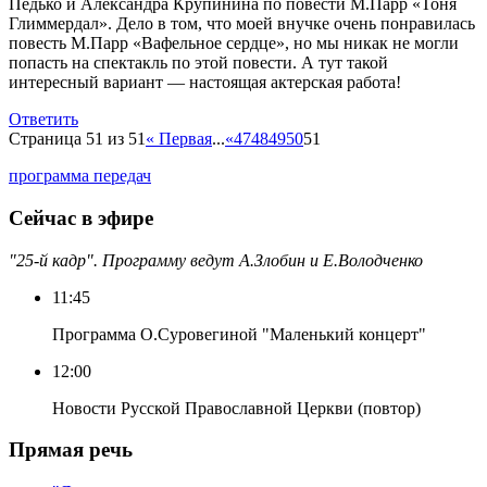
Педько и Александра Крупинина по повести М.Парр «Тоня
Глиммердал». Дело в том, что моей внучке очень понравилась
повесть М.Парр «Вафельное сердце», но мы никак не могли
попасть на спектакль по этой повести. А тут такой
интересный вариант — настоящая актерская работа!
Ответить
Страница 51 из 51
« Первая
...
«
47
48
49
50
51
программа передач
Сейчас в эфире
"25-й кадр". Программу ведут А.Злобин и Е.Володченко
11:45
Программа О.Суровегиной "Маленький концерт"
12:00
Новости Русской Православной Церкви (повтор)
Прямая речь