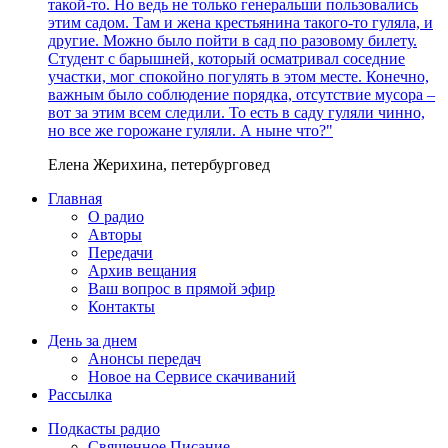
такой-то. Но ведь не только генеральши пользовались
этим садом. Там и жена крестьянина такого-то гуляла, и
другие. Можно было пойти в сад по разовому билету.
Студент с барышней, который осматривал соседние
участки, мог спокойно погулять в этом месте. Конечно,
важным было соблюдение порядка, отсутствие мусора –
вот за этим всем следили. То есть в саду гуляли чинно,
но все же горожане гуляли. А ныне что?"
Елена Жерихина, петербурговед
Главная
О радио
Авторы
Передачи
Архив вещания
Ваш вопрос в прямой эфир
Контакты
День за днем
Анонсы передач
Новое на Сервисе скачиваний
Рассылка
Подкасты радио
Священное Писание