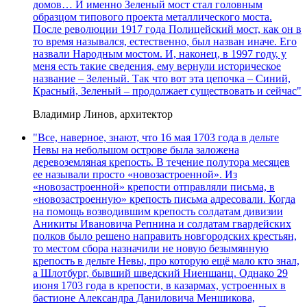
домов… И именно Зеленый мост стал головным
образцом типового проекта металлического моста.
После революции 1917 года Полицейский мост, как он в
то время назывался, естественно, был назван иначе. Его
назвали Народным мостом. И, наконец, в 1997 году, у
меня есть такие сведения, ему вернули историческое
название – Зеленый. Так что вот эта цепочка – Синий,
Красный, Зеленый – продолжает существовать и сейчас"
Владимир Линов, архитектор
"Все, наверное, знают, что 16 мая 1703 года в дельте
Невы на небольшом острове была заложена
деревоземляная крепость. В течение полутора месяцев
ее называли просто «новозастроенной». Из
«новозастроенной» крепости отправляли письма, в
«новозастроенную» крепость письма адресовали. Когда
на помощь возводившим крепость солдатам дивизии
Аникиты Ивановича Репнина и солдатам гвардейских
полков было решено направить новгородских крестьян,
то местом сбора назначили не новую безымянную
крепость в дельте Невы, про которую ещё мало кто знал,
а Шлотбург, бывший шведский Ниеншанц. Однако 29
июня 1703 года в крепости, в казармах, устроенных в
бастионе Александра Даниловича Меншикова,