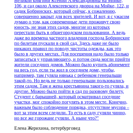
Великой княгини Ксении Александровны на Мойке,
106, и сад около Алексеевского дворца на Мойке, 122, и
садик Бобринских, который сейчас, к сожалению,
совершенно закрыт для всех зрителей. И вот, я с ужасом
думаю о том, как современные дети проживут свою
юность, не зная этих садов, многие из которых
перестали быть в общегородском пользовании. А ведь
даже во времена частного владения господа Бобринские
по билетам пускали в свой сад. Здесь даже не было
никаких правил по поводу чистоты одежды, как это
было в других местах. Для посещения надо было только
записаться у управляющего, и потом сюда могли прийти
жители соседних домов. Можно было купить абонемент
на весь год, если ты жил в соседнем доме, чтобы,
например, там гуляла нянька с ребенком генеральши
такой-то. Но ведь не только генеральши пользовались
этим садом. Там и жена крестьянина такого-то гуляла, и
другие. Можно было пойти в сад по разовому билету.
Студент с барышней, который осматривал соседние
участки, мог спокойно погулять в этом месте. Конечно,
важным было соблюдение порядка, отсутствие мусора –
вот за этим всем следили. То есть в саду гуляли чинно,
но все же горожане гуляли. А ныне что?"
Елена Жерихина, петербурговед