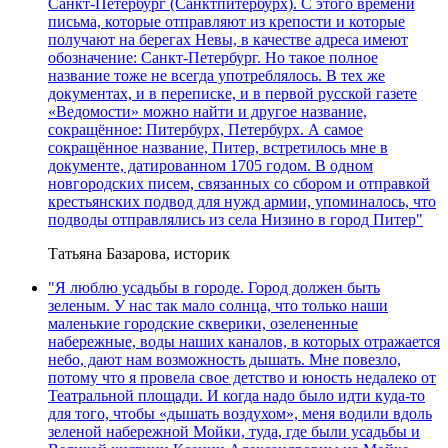
Санкт-Петербург (Санктпитербурх). С этого времени
письма, которые отправляют из крепости и которые
получают на берегах Невы, в качестве адреса имеют
обозначение: Санкт-Петербург. Но такое полное
название тоже не всегда употреблялось. В тех же
документах, и в переписке, и в первой русской газете
«Ведомости» можно найти и другое название,
сокращённое: Питербурх, Петербурх. А самое
сокращённое название, Питер, встретилось мне в
документе, датированном 1705 годом. В одном
новгородских писем, связанных со сбором и отправкой
крестьянских подвод для нужд армии, упоминалось, что
подводы отправлялись из села Низино в город Питер"
Татьяна Базарова, историк
"Я люблю усадьбы в городе. Город должен быть
зеленым. У нас так мало солнца, что только наши
маленькие городские скверики, озелененные
набережные, воды наших каналов, в которых отражается
небо, дают нам возможность дышать. Мне повезло,
потому что я провела свое детство и юность недалеко от
Театральной площади. И когда надо было идти куда-то
для того, чтобы «дышать воздухом», меня водили вдоль
зеленой набережной Мойки, туда, где были усадьбы и