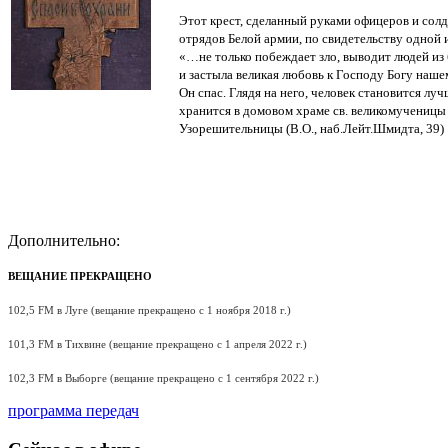
Этот крест, сделанный руками офицеров и солд
отрядов Белой армии, по свидетельству одной 
«…не только побеждает зло, выводит людей из 
и застыла великая любовь к Господу Богу наш
Он спас. Глядя на него, человек становится лу
хранится в домовом храме св. великомученицы
Узорешительницы (В.О., наб.Лейт.Шмидта, 39)
Дополнительно:
ВЕЩАНИЕ ПРЕКРАЩЕНО
102,5 FM в Луге (вещание прекращено с 1 ноября 2018 г.)
101,3 FM в Тихвине (вещание прекращено с 1 апреля 2022 г.)
102,3 FM в Выборге (вещание прекращено с 1 сентября 2022 г.)
программа передач