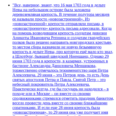
"Все, наверное, знают, что 16 мая 1703 года в дельте
Невы на небольшом острове была заложена
деревоземляная крепость. В течение полутора месяцев
ее называли просто «новозастроенной». Из
«новозастроенной» крепости отправляли письма, в
«новозастроенную» крепость письма адресовали. Когда
на помощь возводившим крепость солдатам дивизии
Аникиты Ивановича Репнина и солдатам гвардейских
полков было решено направить новгородских крестьян,
то местом сбора назначили не новую безымянную
крепость в дельте Невы, про которую ещё мало кто знал,
а Шлотбург, бывший шведский Ниеншанц. Однако 29
июня 1703 года в крепости, в казармах, устроенных в
бастионе Александра Даниловича Меншикова,
торжественно отмечалось тезоименитство царя Петра
Алексеевича. 29 июня – это Петров день, то есть День
святых апостолов Петра и Павла. Святой Петр – это
небесный покровитель Петра Алексеевича.
Практически всегда, где бы государь ни находился – в
походе или в Москве – он вместе со своими
сподвижниками стремился отметить праздник банкетом,
весело провести день вместе со своими ближайшими
соратниками. И если еще 28 июня крепость была
«новозастроенная», то 29 июня она уже получает имя