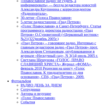
«Православное радио: не судить, а
информировать» — беседа редактора новостей
Александра Крупинина с корреспондентом
«Радиопортала».
30-летие «Голоса Православия»
5-летие радиостанции «Град Петров»
«Голос Православия» в Санкт-Петербурге. Статья
программного директора радиостации «Град
Петров» О.Суровегиной («Церковный вестник»
№21(322)ноябрь 2005г.)
«Град Петров» – говорящее радио. Интервью с
главным редактором радио «Град Петров» прот.
Александром Степановым, опубликованное в
журнале «Нескучный сад», N 3(14) июль 2005 г.
Светлана Шешунова «ГОЛОС, ПРАВО
СЛАВЯЩИЙ ХРИСТА» Журнал «ФОМА»,
февраль 2010 Рецензия на книгу «Голос
Православия. К тридцатилетию со дня
основания», СПб, «Град Петров», 2009.
Фотоальбом
РАДИО ДЕНЬ ЗА ДНЕМ
Сотрудники
Авторы и ведущие
«Голос Православия»
События