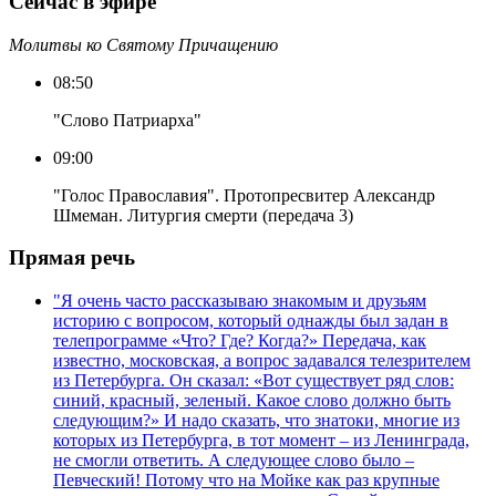
Сейчас в эфире
Молитвы ко Святому Причащению
08:50
"Слово Патриарха"
09:00
"Голос Православия". Протопресвитер Александр
Шмеман. Литургия смерти (передача 3)
Прямая речь
"Я очень часто рассказываю знакомым и друзьям
историю с вопросом, который однажды был задан в
телепрограмме «Что? Где? Когда?» Передача, как
известно, московская, а вопрос задавался телезрителем
из Петербурга. Он сказал: «Вот существует ряд слов:
синий, красный, зеленый. Какое слово должно быть
следующим?» И надо сказать, что знатоки, многие из
которых из Петербурга, в тот момент – из Ленинграда,
не смогли ответить. А следующее слово было –
Певческий! Потому что на Мойке как раз крупные