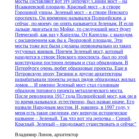
мосты составляют вот эту цепочку: Синий мост – на
Исаакиевской площади, Красный мост – в створе
Гороховой улицы, Зеленый мост – в створе Невского
проспекта. Он временно назывался Полицейским, а
сейчас, по-моему, он опять называется Зеленым. И если
дальше двигаться по Мойке, то следующий мост будет
Певческий, как раз у Капеллы. От Капеллы, с выходом,
с расширением как бы к Дворцовой площади. Эти
мосты тоже все были сделаны первоначально из таких
чугунных ящиков. Причем Зеленый мост, который
находится в створе Невского проспекта, был по этой
конструкции построен первым и стал образцовым. В
Петербурге очень любят образцовые проекты. Еще в
Петровскую эпоху Трезини и другие архитекторы
разрабатывали проекты целых рядов образцовых жилых
домов… И именно Зеленый мост стал головным
образцом типового проекта металлического моста.
После революции 1917 года Полицейский мост, как он в
то время назывался, естественно, был назван иначе. Его
назвали Народным мостом. И, наконец, в 1997 году, у
меня есть такие сведения, ему вернули историческое
название – Зеленый. Так что вот эта цепочка – Синий,
Красный, Зеленый – продолжает существовать и сейчас"
Владимир Линов, архитектор