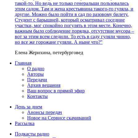
такой-то. Но ведь не только генеральши пользовались
этим садом. Там и жена крестьянина такого-то гуляла, и
другие. Можно было пойти в сад по разовому билету.
Студент с барышней, который осматривал соседние
участки, мог спокойно погулять в этом месте. Конечно,
важным было соблюдение порядка, отсутствие мусора –
вот за этим всем следили. То есть в саду гуляли чинно,
но все же горожане гуляли. А ныне что?"
Елена Жерихина, петербурговед
Главная
О радио
Авторы
Передачи
Архив вещания
Ваш вопрос в прямой эфир
Контакты
День за днем
Анонсы передач
Новое на Сервисе скачиваний
Рассылка
Подкасты радио