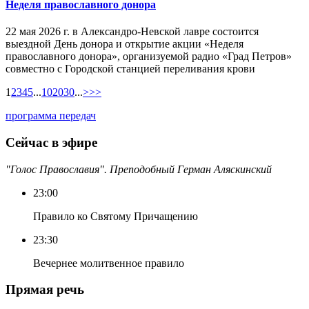
Неделя православного донора
22 мая 2026 г. в Александро-Невской лавре состоится
выездной День донора и открытие акции «Неделя
православного донора», организуемой радио «Град Петров»
совместно с Городской станцией переливания крови
1
2
3
4
5
...
10
20
30
...
>
>>
программа передач
Сейчас в эфире
"Голос Православия". Преподобный Герман Аляскинский
23:00
Правило ко Святому Причащению
23:30
Вечернее молитвенное правило
Прямая речь