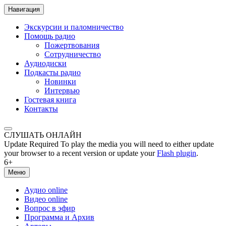
Навигация
Экскурсии и паломничество
Помощь радио
Пожертвования
Сотрудничество
Аудиодиски
Подкасты радио
Новинки
Интервью
Гостевая книга
Контакты
СЛУШАТЬ ОНЛАЙН
Update Required
To play the media you will need to either update
your browser to a recent version or update your
Flash plugin
.
6+
Меню
Аудио online
Видео online
Вопрос в эфир
Программа и Архив