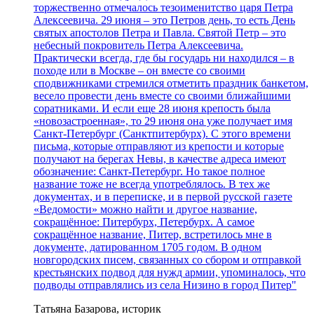
торжественно отмечалось тезоименитство царя Петра
Алексеевича. 29 июня – это Петров день, то есть День
святых апостолов Петра и Павла. Святой Петр – это
небесный покровитель Петра Алексеевича.
Практически всегда, где бы государь ни находился – в
походе или в Москве – он вместе со своими
сподвижниками стремился отметить праздник банкетом,
весело провести день вместе со своими ближайшими
соратниками. И если еще 28 июня крепость была
«новозастроенная», то 29 июня она уже получает имя
Санкт-Петербург (Санктпитербурх). С этого времени
письма, которые отправляют из крепости и которые
получают на берегах Невы, в качестве адреса имеют
обозначение: Санкт-Петербург. Но такое полное
название тоже не всегда употреблялось. В тех же
документах, и в переписке, и в первой русской газете
«Ведомости» можно найти и другое название,
сокращённое: Питербурх, Петербурх. А самое
сокращённое название, Питер, встретилось мне в
документе, датированном 1705 годом. В одном
новгородских писем, связанных со сбором и отправкой
крестьянских подвод для нужд армии, упоминалось, что
подводы отправлялись из села Низино в город Питер"
Татьяна Базарова, историк