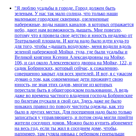
"Я люблю усадьбы в городе. Город должен быть
зеленым. У нас так мало солнца, что только наши
маленькие городские скверики, озелененные
набережные, воды наших каналов, в которых отражается
небо, дают нам возможность дышать. Мне повезло,
потому что я провела свое детство и юность недалеко от
Театральной площади. И когда надо было идти куда-то
для того, чтобы «дышать воздухом», меня водили вдоль
зеленой набережной Мойки, туда, где были усадьбы и
Великой княгини Ксении Александровны на Мойке,
106, и сад около Алексеевского дворца на Мойке, 122, и
садик Бобринских, который сейчас, к сожалению,
совершенно закрыт для всех зрителей. И вот, я с ужасом
думаю о том, как современные дети проживут свою
юность, не зная этих садов, многие из которых
перестали быть в общегородском пользовании. А ведь
даже во времена частного владения господа Бобринские
по билетам пускали в свой сад. Здесь даже не было
никаких правил по поводу чистоты одежды, как это
было в других местах. Для посещения надо было только
записаться у управляющего, и потом сюда могли прийти
жители соседних домов. Можно было купить абонемент
на весь год, если ты жил в соседнем доме, чтобы,
например, там гуляла нянька с ребенком генеральши