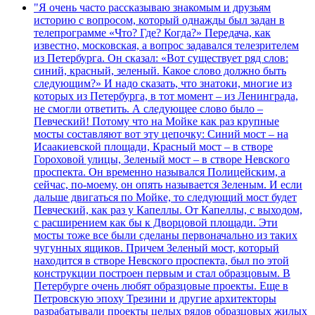
"Я очень часто рассказываю знакомым и друзьям
историю с вопросом, который однажды был задан в
телепрограмме «Что? Где? Когда?» Передача, как
известно, московская, а вопрос задавался телезрителем
из Петербурга. Он сказал: «Вот существует ряд слов:
синий, красный, зеленый. Какое слово должно быть
следующим?» И надо сказать, что знатоки, многие из
которых из Петербурга, в тот момент – из Ленинграда,
не смогли ответить. А следующее слово было –
Певческий! Потому что на Мойке как раз крупные
мосты составляют вот эту цепочку: Синий мост – на
Исаакиевской площади, Красный мост – в створе
Гороховой улицы, Зеленый мост – в створе Невского
проспекта. Он временно назывался Полицейским, а
сейчас, по-моему, он опять называется Зеленым. И если
дальше двигаться по Мойке, то следующий мост будет
Певческий, как раз у Капеллы. От Капеллы, с выходом,
с расширением как бы к Дворцовой площади. Эти
мосты тоже все были сделаны первоначально из таких
чугунных ящиков. Причем Зеленый мост, который
находится в створе Невского проспекта, был по этой
конструкции построен первым и стал образцовым. В
Петербурге очень любят образцовые проекты. Еще в
Петровскую эпоху Трезини и другие архитекторы
разрабатывали проекты целых рядов образцовых жилых