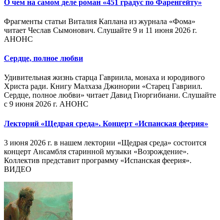
О чем на самом деле роман «451 градус по Фаренгейту»
Фрагменты статьи Виталия Каплана из журнала «Фома»
читает Чеслав Сымонович. Слушайте 9 и 11 июня 2026 г.
АНОНС
Сердце, полное любви
Удивительная жизнь старца Гавриила, монаха и юродивого
Христа ради. Книгу Малхаза Джинории «Старец Гавриил.
Сердце, полное любви» читает Давид Гиоргибиани. Слушайте
с 9 июня 2026 г. АНОНС
Лекторий «Щедрая среда». Концерт «Испанская феерия»
3 июня 2026 г. в нашем лектории «Щедрая среда» состоится
концерт Ансамбля старинной музыки «Возрождение».
Коллектив представит программу «Испанская феерия».
ВИДЕО