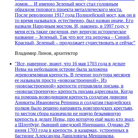
домов… И именно Зеленый мост стал головным
образцом типового проекта металлического моста.
После революции 1917 года Полицейский мост, как он в
то время назывался, естественно, был назван иначе. Его
назвали Народным мостом. И, наконец, в 1997 году, у
меня есть такие сведения, ему вернули историческое
название – Зеленый. Так что вот эта цепочка – Синий,
Красный, Зеленый – продолжает существовать и сейчас"
Владимир Линов, архитектор
"Все, наверное, знают, что 16 мая 1703 года в дельте
Невы на небольшом острове была заложена
деревоземляная крепость. В течение полутора месяцев
ее называли просто «новозастроенной». Из
«новозастроенной» крепости отправляли письма, в
«новозастроенную» крепость письма адресовали. Когда
на помощь возводившим крепость солдатам дивизии
Аникиты Ивановича Репнина и солдатам гвардейских
полков было решено направить новгородских крестьян,
то местом сбора назначили не новую безымянную
крепость в дельте Невы, про которую ещё мало кто знал,
а Шлотбург, бывший шведский Ниеншанц. Однако 29
июня 1703 года в крепости, в казармах, устроенных в
бастионе Александра Даниловича Меншикова,