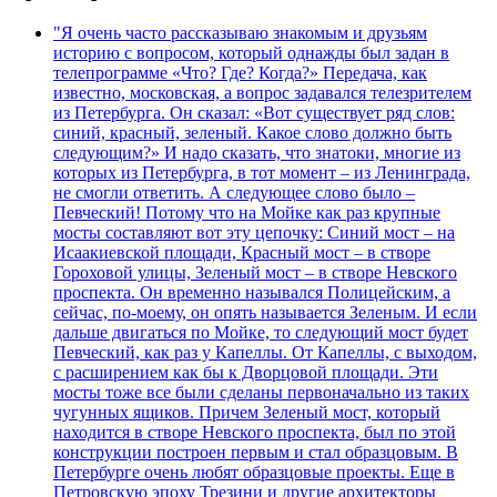
"Я очень часто рассказываю знакомым и друзьям
историю с вопросом, который однажды был задан в
телепрограмме «Что? Где? Когда?» Передача, как
известно, московская, а вопрос задавался телезрителем
из Петербурга. Он сказал: «Вот существует ряд слов:
синий, красный, зеленый. Какое слово должно быть
следующим?» И надо сказать, что знатоки, многие из
которых из Петербурга, в тот момент – из Ленинграда,
не смогли ответить. А следующее слово было –
Певческий! Потому что на Мойке как раз крупные
мосты составляют вот эту цепочку: Синий мост – на
Исаакиевской площади, Красный мост – в створе
Гороховой улицы, Зеленый мост – в створе Невского
проспекта. Он временно назывался Полицейским, а
сейчас, по-моему, он опять называется Зеленым. И если
дальше двигаться по Мойке, то следующий мост будет
Певческий, как раз у Капеллы. От Капеллы, с выходом,
с расширением как бы к Дворцовой площади. Эти
мосты тоже все были сделаны первоначально из таких
чугунных ящиков. Причем Зеленый мост, который
находится в створе Невского проспекта, был по этой
конструкции построен первым и стал образцовым. В
Петербурге очень любят образцовые проекты. Еще в
Петровскую эпоху Трезини и другие архитекторы