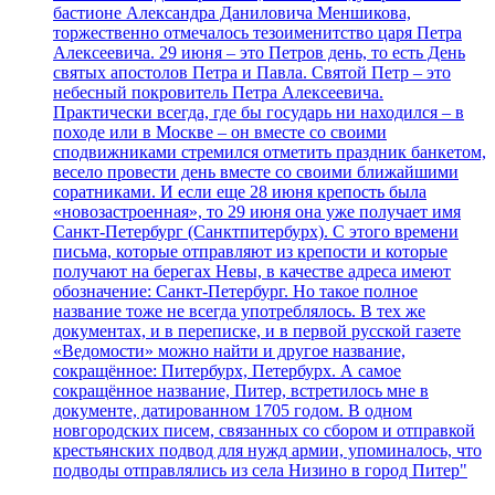
бастионе Александра Даниловича Меншикова,
торжественно отмечалось тезоименитство царя Петра
Алексеевича. 29 июня – это Петров день, то есть День
святых апостолов Петра и Павла. Святой Петр – это
небесный покровитель Петра Алексеевича.
Практически всегда, где бы государь ни находился – в
походе или в Москве – он вместе со своими
сподвижниками стремился отметить праздник банкетом,
весело провести день вместе со своими ближайшими
соратниками. И если еще 28 июня крепость была
«новозастроенная», то 29 июня она уже получает имя
Санкт-Петербург (Санктпитербурх). С этого времени
письма, которые отправляют из крепости и которые
получают на берегах Невы, в качестве адреса имеют
обозначение: Санкт-Петербург. Но такое полное
название тоже не всегда употреблялось. В тех же
документах, и в переписке, и в первой русской газете
«Ведомости» можно найти и другое название,
сокращённое: Питербурх, Петербурх. А самое
сокращённое название, Питер, встретилось мне в
документе, датированном 1705 годом. В одном
новгородских писем, связанных со сбором и отправкой
крестьянских подвод для нужд армии, упоминалось, что
подводы отправлялись из села Низино в город Питер"