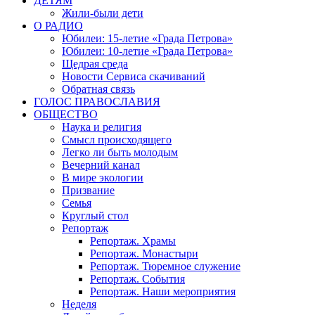
ДЕТЯМ
Жили-были дети
О РАДИО
Юбилеи: 15-летие «Града Петрова»
Юбилеи: 10-летие «Града Петрова»
Щедрая среда
Новости Сервиса скачиваний
Обратная связь
ГОЛОС ПРАВОСЛАВИЯ
ОБЩЕСТВО
Наука и религия
Смысл происходящего
Легко ли быть молодым
Вечерний канал
В мире экологии
Призвание
Семья
Круглый стол
Репортаж
Репортаж. Храмы
Репортаж. Монастыри
Репортаж. Тюремное служение
Репортаж. События
Репортаж. Наши мероприятия
Неделя