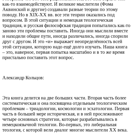
как-то взаимодействуют. И великие мыслители (Фома
Аквинский и другие) создавали разные теории по этому
поводу. Но в XIX-XX вв. все эти теории оказались под
вопросом. В этой ситуации и немецкая теологическая
традиция, и русская философская традиция попытались как-то
заново эти проблемы поставить. Иногда они мыслили вместе
и находили общие пути, иногда различались, иногда спорили
друг с другом. И это «и» выражает неопределённость всей
этой ситуации, которую надо ещё долго изучать. Наша книга
– это, наверное, первая попытка масштабно и в то же время
пристально поставить этот вопрос.
Александр Кольцов:
Эта книга делится на две больших части. Вторая часть более
систематическая и она посвящена отдельным теологическим
проблемам – триадологии, космологии и эсхатологии. Первая
часть в большей мере историческая, и в ней прослеживают
четыре основных стратегии, которые разрабатывались в
немецкоязычной теологии. Во-первых, это либеральная
теология, с которой вели диалог многие мыслители XX века.