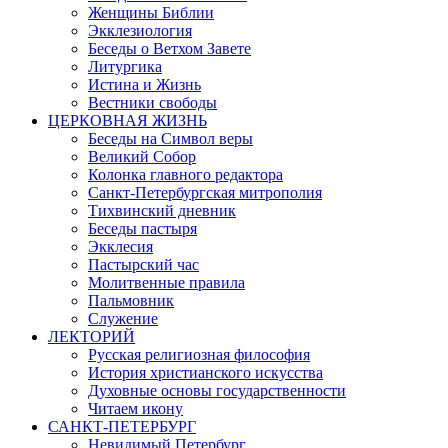
Женщины Библии
Экклезиология
Беседы о Ветхом Завете
Литургика
Истина и Жизнь
Вестники свободы
ЦЕРКОВНАЯ ЖИЗНЬ
Беседы на Символ веры
Великий Собор
Колонка главного редактора
Санкт-Петербургская митрополия
Тихвинский дневник
Беседы пастыря
Экклесия
Пастырский час
Молитвенные правила
Пальмовник
Служение
ЛЕКТОРИЙ
Русская религиозная философия
История христианского искусства
Духовные основы государственности
Читаем икону
САНКТ-ПЕТЕРБУРГ
Невидимый Петербург