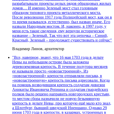
разрабатывали проекты целых рядов образцовых жилых
домов… И именно Зеленый мост стал головным
образцом типового проекта металлического моста.
После революции 1917 года Полицейский мост, как он в
то время назывался, естественно, был назван иначе. Его
назвали Народным мостом. И, наконец, в 1997 году, у
меня есть такие сведения, ему вернули историческое
название – Зеленый. Так что вот эта цепочка – Синий,
Красный, Зеленый – продолжает существовать и сейчас"
Владимир Линов, архитектор
"Все, наверное, знают, что 16 мая 1703 года в дельте
Невы на небольшом острове была заложена
деревоземляная крепость. В течение полутора месяцев
ее называли просто «новозастроенной». Из
«новозастроенной» крепости отправляли письма, в
«новозастроенную» крепость письма адресовали. Когда
на помощь возводившим крепость солдатам дивизии
Аникиты Ивановича Репнина и солдатам гвардейских
полков было решено направить новгородских крестьян,
то местом сбора назначили не новую безымянную
крепость в дельте Невы, про которую ещё мало кто знал,
а Шлотбург, бывший шведский Ниеншанц. Однако 29
июня 1703 года в крепости, в казармах, устроенных в