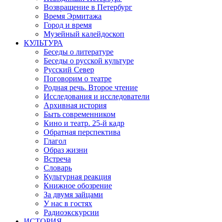
Возвращение в Петербург
Время Эрмитажа
Город и время
Музейный калейдоскоп
КУЛЬТУРА
Беседы о литературе
Беседы о русской культуре
Русский Север
Поговорим о театре
Родная речь. Второе чтение
Исследования и исследователи
Архивная история
Быть современником
Кино и театр. 25-й кадр
Обратная перспектива
Глагол
Образ жизни
Встреча
Словарь
Культурная реакция
Книжное обозрение
За двумя зайцами
У нас в гостях
Радиоэкскурсии
ИСТОРИЯ