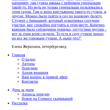
например, там гуляла нянька с ребенком генеральши
такой-то. Но ведь не только генеральши пользовались
этим садом. Там и жена крестьянина такого-то гуляла, и
другие. Можно было пойти в сад по разовому билету.
Студент с барышней, который осматривал соседние
участки, мог спокойно погулять в этом месте. Конечно,
важным было соблюдение порядка, отсутствие мусора –
вот за этим всем следили. То есть в саду гуляли чинно,
но все же горожане гуляли. А ныне что?"
Елена Жерихина, петербурговед
Главная
О радио
Авторы
Передачи
Архив вещания
Ваш вопрос в прямой эфир
Контакты
День за днем
Анонсы передач
Новое на Сервисе скачиваний
Рассылка