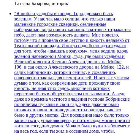
Татьяна Базарова, историк
"Я люблю усадьбы в городе. Город должен быть
зеленым. У нас так мало солнца, что только наши
маленькие городские скверики, озелененные
набережные, воды наших каналов, в которых отражается
небо, дают нам возможность дышать. Мне повезло,
потому что я провела свое детство и юность недалеко от
Театральной площади. И когда надо было идти куда-то
для того, чтобы «дышать воздухом», меня водили вдоль
зеленой набережной Мойки, туда, где были усадьбы и
Великой княгини Ксении Александровны на Мойке,
106, и сад около Алексеевского дворца на Мойке, 122, и
садик Бобринских, который сейчас, к сожалению,
совершенно закрыт для всех зрителей. И вот, я с ужасом
думаю о том, как современные дети проживут свою
юность, не зная этих садов, многие из которых
перестали быть в общегородском пользовании. А ведь
даже во времена частного владения господа Бобринские
по билетам пускали в свой сад. Здесь даже не было
никаких правил по поводу чистоты одежды, как это
было в других местах. Для посещения надо было только
записаться у управляющего, и потом сюда могли прийти
жители соседних домов. Можно было купить абонемент
на весь год, если ты жил в соседнем доме, чтобы,