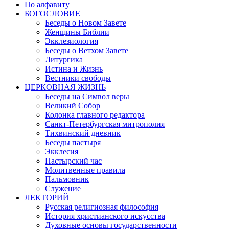
По алфавиту
БОГОСЛОВИЕ
Беседы о Новом Завете
Женщины Библии
Экклезиология
Беседы о Ветхом Завете
Литургика
Истина и Жизнь
Вестники свободы
ЦЕРКОВНАЯ ЖИЗНЬ
Беседы на Символ веры
Великий Собор
Колонка главного редактора
Санкт-Петербургская митрополия
Тихвинский дневник
Беседы пастыря
Экклесия
Пастырский час
Молитвенные правила
Пальмовник
Служение
ЛЕКТОРИЙ
Русская религиозная философия
История христианского искусства
Духовные основы государственности