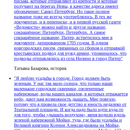
письма, которые отправляют из крепости и которые
получают на берегах Невы, в качестве адреса имеют
обозначение: Санкт-Петербург. Но такое полное
название тоже не всегда употреблялось. В тех же
документах, и в переписке, и в первой русской газете
«Ведомости» можно найти и другое название,
сокращённое: Питербурх, Петербурх. А самое
сокращённое название, Питер, встретилось мне в
документе, датированном 1705 годом. В одном
новгородских писем, связанных со сбором и отправкой
крестьянских подвод для нужд армии, упоминалось, что
подводы отправлялись из села Низино в город Питер"
Татьяна Базарова, историк
"Я люблю усадьбы в городе. Город должен быть
зеленым. У нас так мало солнца, что только наши
маленькие городские скверики, озелененные
набережные, воды наших каналов, в которых отражается
небо, дают нам возможность дышать. Мне повезло,
потому что я провела свое детство и юность недалеко от
Театральной площади. И когда надо было идти куда-то
для того, чтобы «дышать воздухом», меня водили вдоль
зеленой набережной Мойки, туда, где были усадьбы и
Великой княгини Ксении Александровны на Мойке,