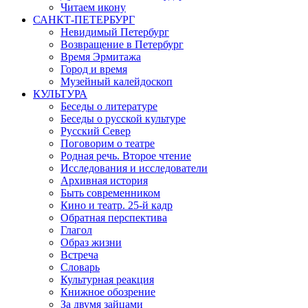
Читаем икону
САНКТ-ПЕТЕРБУРГ
Невидимый Петербург
Возвращение в Петербург
Время Эрмитажа
Город и время
Музейный калейдоскоп
КУЛЬТУРА
Беседы о литературе
Беседы о русской культуре
Русский Север
Поговорим о театре
Родная речь. Второе чтение
Исследования и исследователи
Архивная история
Быть современником
Кино и театр. 25-й кадр
Обратная перспектива
Глагол
Образ жизни
Встреча
Словарь
Культурная реакция
Книжное обозрение
За двумя зайцами