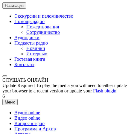
Навигация
Экскурсии и паломничество
Помощь радио
Пожертвования
Сотрудничество
Аудиодиски
Подкасты радио
Новинки
Интервью
Гостевая книга
Контакты
СЛУШАТЬ ОНЛАЙН
Update Required
To play the media you will need to either update
your browser to a recent version or update your
Flash plugin
.
6+
Меню
Аудио online
Видео online
Вопрос в эфир
Программа и Архив