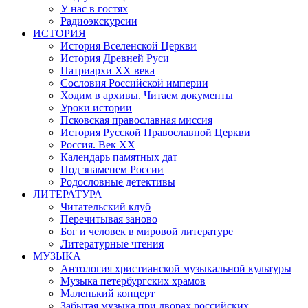
У нас в гостях
Радиоэкскурсии
ИСТОРИЯ
История Вселенской Церкви
История Древней Руси
Патриархи XX века
Сословия Российской империи
Ходим в архивы. Читаем документы
Уроки истории
Псковская православная миссия
История Русской Православной Церкви
Россия. Век ХХ
Календарь памятных дат
Под знаменем России
Родословные детективы
ЛИТЕРАТУРА
Читательский клуб
Перечитывая заново
Бог и человек в мировой литературе
Литературные чтения
МУЗЫКА
Антология христианской музыкальной культуры
Музыка петербургских храмов
Маленький концерт
Забытая музыка при дворах российских