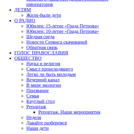
императоров
ДЕТЯМ
Жили-были дети
О РАДИО
Юбилеи: 15-летие «Града Петрова»
Юбилеи: 10-летие «Града Петрова»
Щедрая среда
Новости Сервиса скачиваний
Обратная связь
ГОЛОС ПРАВОСЛАВИЯ
ОБЩЕСТВО
Наука и религия
Смысл происходящего
Легко ли быть молодым
Вечерний канал
В мире экологии
Призвание
Семья
Круглый стол
Репортаж
Репортаж. Наши мероприятия
Неделя
Давайте разберемся
Наши дети