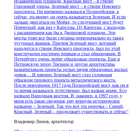
Исаакиевской площади, Красный мост – в створе
Гороховой улицы, Зеленый мост – в створе Невского
проспекта. Он временно назывался Полицейским, а
сейчас, по-моему, он опять называется Зеленым. И если
дальше двигаться по Мойке, то следующий мост будет
Певческий, как раз у Капеллы. От Капеллы, с выходом,
с расширением как бы к Дворцовой площади. Эти
мосты тоже все были сделаны первоначально из таких
чугунных ящиков. Причем Зеленый мост, который
находится в створе Невского проспекта, был по этой
конструкции построен первым и стал образцовым. В
Петербурге очень любят образцовые проекты. Еще в
Петровскую эпоху Трезини и другие архитекторы
разрабатывали проекты целых рядов образцовых жилых
домов… И именно Зеленый мост стал головным
образцом типового проекта металлического моста.
После революции 1917 года Полицейский мост, как он в
то время назывался, естественно, был назван иначе. Его
назвали Народным мостом. И, наконец, в 1997 году, у
меня есть такие сведения, ему вернули историческое
название – Зеленый. Так что вот эта цепочка – Синий,
Красный, Зеленый – продолжает существовать и сейчас"
Владимир Линов, архитектор