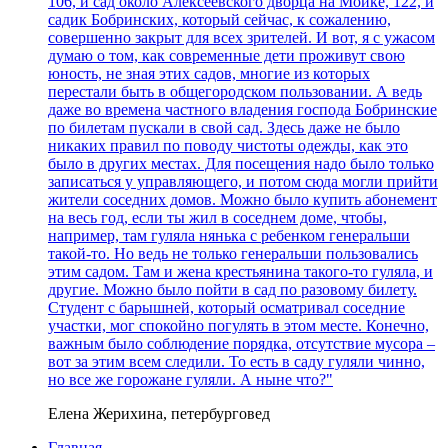
106, и сад около Алексеевского дворца на Мойке, 122, и
садик Бобринских, который сейчас, к сожалению,
совершенно закрыт для всех зрителей. И вот, я с ужасом
думаю о том, как современные дети проживут свою
юность, не зная этих садов, многие из которых
перестали быть в общегородском пользовании. А ведь
даже во времена частного владения господа Бобринские
по билетам пускали в свой сад. Здесь даже не было
никаких правил по поводу чистоты одежды, как это
было в других местах. Для посещения надо было только
записаться у управляющего, и потом сюда могли прийти
жители соседних домов. Можно было купить абонемент
на весь год, если ты жил в соседнем доме, чтобы,
например, там гуляла нянька с ребенком генеральши
такой-то. Но ведь не только генеральши пользовались
этим садом. Там и жена крестьянина такого-то гуляла, и
другие. Можно было пойти в сад по разовому билету.
Студент с барышней, который осматривал соседние
участки, мог спокойно погулять в этом месте. Конечно,
важным было соблюдение порядка, отсутствие мусора –
вот за этим всем следили. То есть в саду гуляли чинно,
но все же горожане гуляли. А ныне что?"
Елена Жерихина, петербурговед
Главная