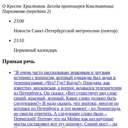
О Кресте Христовом. Беседа протоиерея Константина
Пархоменко (передача 2)
23:00
Новости Санкт-Петербургской митрополии (повтор)
23:10
Церковный календарь
Прямая речь
"Я очень часто рассказываю знакомым и друзьям
историю с вопросом, который однажды был задан в
телепрограмме «Что? Где? Когда?» Передача, как
известно, московская, а вопрос задавался телезрителем
из Петербурга. Он сказал: «Вот существует ряд слов:
синий, красный, зеленый. Какое слово должно быть
следующим?» И надо сказать, что знатоки, многие из
которых из Петербурга, в тот момент – из Ленинграда,
не смогли ответить. А следующее слово было –
Певческий! Потому что на Мойке как раз крупные
мосты составляют вот эту цепочку: Синий мост – на