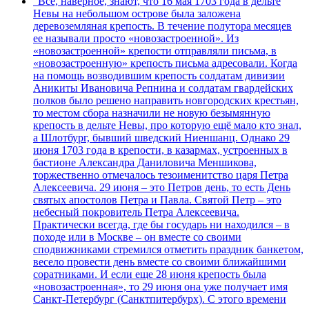
"Все, наверное, знают, что 16 мая 1703 года в дельте
Невы на небольшом острове была заложена
деревоземляная крепость. В течение полутора месяцев
ее называли просто «новозастроенной». Из
«новозастроенной» крепости отправляли письма, в
«новозастроенную» крепость письма адресовали. Когда
на помощь возводившим крепость солдатам дивизии
Аникиты Ивановича Репнина и солдатам гвардейских
полков было решено направить новгородских крестьян,
то местом сбора назначили не новую безымянную
крепость в дельте Невы, про которую ещё мало кто знал,
а Шлотбург, бывший шведский Ниеншанц. Однако 29
июня 1703 года в крепости, в казармах, устроенных в
бастионе Александра Даниловича Меншикова,
торжественно отмечалось тезоименитство царя Петра
Алексеевича. 29 июня – это Петров день, то есть День
святых апостолов Петра и Павла. Святой Петр – это
небесный покровитель Петра Алексеевича.
Практически всегда, где бы государь ни находился – в
походе или в Москве – он вместе со своими
сподвижниками стремился отметить праздник банкетом,
весело провести день вместе со своими ближайшими
соратниками. И если еще 28 июня крепость была
«новозастроенная», то 29 июня она уже получает имя
Санкт-Петербург (Санктпитербурх). С этого времени