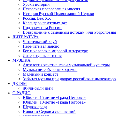
Уроки истории
Псковская православная миссия
История Русской Православной Церкви
Россия. Век ХХ
Календарь памятных дат
Под знаменем России
Возвращение к семейным истокам, или Родословны
ЛИТЕРАТУРА
Читательский клуб
Перечитывая заново
Бог и человек в мировой литературе
Литературные чтения
МУЗЫКА
Антология христианской музыкальной культуры
Музыка петербургских храмов
Маленький концерт
Забытая музыка при дворах российских императоро
ДЕТЯМ
Жили-были дети
О РАДИО
Юбилеи: 15-летие «Града Петрова»
Юбилеи: 10-летие «Града Петрова»
Щедрая среда
Новости Сервиса скачиваний