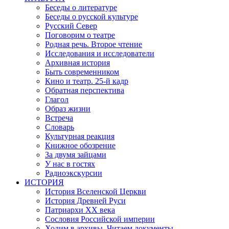
Беседы о литературе
Беседы о русской культуре
Русский Север
Поговорим о театре
Родная речь. Второе чтение
Исследования и исследователи
Архивная история
Быть современником
Кино и театр. 25-й кадр
Обратная перспектива
Глагол
Образ жизни
Встреча
Словарь
Культурная реакция
Книжное обозрение
За двумя зайцами
У нас в гостях
Радиоэкскурсии
ИСТОРИЯ
История Вселенской Церкви
История Древней Руси
Патриархи XX века
Сословия Российской империи
Ходим в архивы. Читаем документы