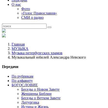
Передачи
О нас
Фото
«Голос Православия»
СМИ о радио
Главная
МУЗЫКА
Музыка петербургских храмов
Музыкальный юбилей Александра Невского
Передачи
По рубрикам
По алфавиту
БОГОСЛОВИЕ
Беседы о Новом Завете
Женщины Библии
Беседы о Ветхом Завете
Литургика
Истина и Жизнь