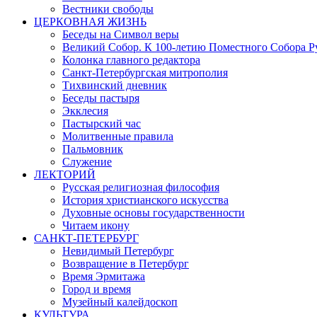
Вестники свободы
ЦЕРКОВНАЯ ЖИЗНЬ
Беседы на Символ веры
Великий Собор. К 100-летию Поместного Собора Р
Колонка главного редактора
Санкт-Петербургская митрополия
Тихвинский дневник
Беседы пастыря
Экклесия
Пастырский час
Молитвенные правила
Пальмовник
Служение
ЛЕКТОРИЙ
Русская религиозная философия
История христианского искусства
Духовные основы государственности
Читаем икону
САНКТ-ПЕТЕРБУРГ
Невидимый Петербург
Возвращение в Петербург
Время Эрмитажа
Город и время
Музейный калейдоскоп
КУЛЬТУРА