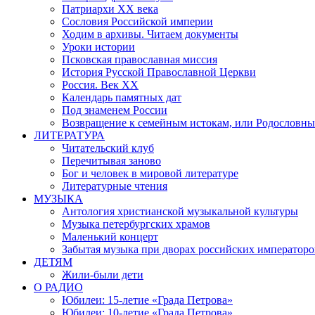
Патриархи XX века
Сословия Российской империи
Ходим в архивы. Читаем документы
Уроки истории
Псковская православная миссия
История Русской Православной Церкви
Россия. Век ХХ
Календарь памятных дат
Под знаменем России
Возвращение к семейным истокам, или Родословны
ЛИТЕРАТУРА
Читательский клуб
Перечитывая заново
Бог и человек в мировой литературе
Литературные чтения
МУЗЫКА
Антология христианской музыкальной культуры
Музыка петербургских храмов
Маленький концерт
Забытая музыка при дворах российских императоро
ДЕТЯМ
Жили-были дети
О РАДИО
Юбилеи: 15-летие «Града Петрова»
Юбилеи: 10-летие «Града Петрова»