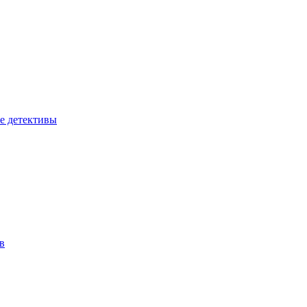
е детективы
в