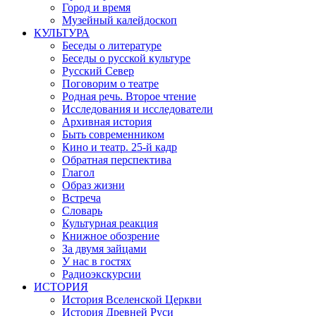
Город и время
Музейный калейдоскоп
КУЛЬТУРА
Беседы о литературе
Беседы о русской культуре
Русский Север
Поговорим о театре
Родная речь. Второе чтение
Исследования и исследователи
Архивная история
Быть современником
Кино и театр. 25-й кадр
Обратная перспектива
Глагол
Образ жизни
Встреча
Словарь
Культурная реакция
Книжное обозрение
За двумя зайцами
У нас в гостях
Радиоэкскурсии
ИСТОРИЯ
История Вселенской Церкви
История Древней Руси