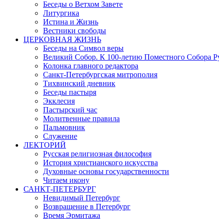
Беседы о Ветхом Завете
Литургика
Истина и Жизнь
Вестники свободы
ЦЕРКОВНАЯ ЖИЗНЬ
Беседы на Символ веры
Великий Собор. К 100-летию Поместного Собора Р
Колонка главного редактора
Санкт-Петербургская митрополия
Тихвинский дневник
Беседы пастыря
Экклесия
Пастырский час
Молитвенные правила
Пальмовник
Служение
ЛЕКТОРИЙ
Русская религиозная философия
История христианского искусства
Духовные основы государственности
Читаем икону
САНКТ-ПЕТЕРБУРГ
Невидимый Петербург
Возвращение в Петербург
Время Эрмитажа