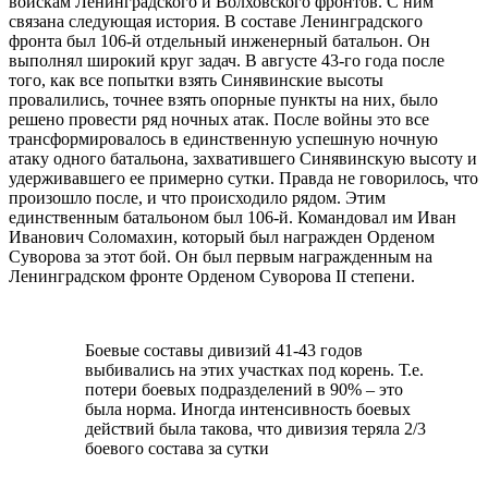
войскам Ленинградского и Волховского фронтов. С ним
связана следующая история. В составе Ленинградского
фронта был 106-й отдельный инженерный батальон. Он
выполнял широкий круг задач. В августе 43-го года после
того, как все попытки взять Синявинские высоты
провалились, точнее взять опорные пункты на них, было
решено провести ряд ночных атак. После войны это все
трансформировалось в единственную успешную ночную
атаку одного батальона, захватившего Синявинскую высоту и
удерживавшего ее примерно сутки. Правда не говорилось, что
произошло после, и что происходило рядом. Этим
единственным батальоном был 106-й. Командовал им Иван
Иванович Соломахин, который был награжден Орденом
Суворова за этот бой. Он был первым награжденным на
Ленинградском фронте Орденом Суворова II степени.
Боевые составы дивизий 41-43 годов
выбивались на этих участках под корень. Т.е.
потери боевых подразделений в 90% – это
была норма. Иногда интенсивность боевых
действий была такова, что дивизия теряла 2/3
боевого состава за сутки