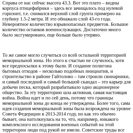
Справа от нас сейчас высота 43.3. Вот это плато – видны
корпуса птицефабрики – здесь все зачищалось под нулевой
горизонт, т.е. снимался верхний слой грунта примерно на
глубину 1.5-2 метра. И это обнажало слой 43-го года.
Невероятное количество взрывоопасных предметов. Большое
количество останков военнослужащих. Достаточно много
было эксгумировано, еще больше было утеряно.
То же самое могло случиться со всей остальной территорией
мемориальной зоны. Но этого к счастью не случилось, хотя
все предпосылки к этому были. И создание полигона
бытовых отходов – несколько подобных инициатив, и
строительство в районе Гайтолово – там строили свинарники,
и самый последний и самый большой скандал – это карьер для
добычи песка, который разрабатывало одно акционерное
общество. За эту территорию шла активная, самая настоящая
война. Война идет и по сей день, потому что границы
мемориальной зоны до конца не утверждены. Более того, сама
идея создания мемориальной зоны была возрождена на уровне
Совета Федерации в 2013-2014 году, но как это обычно
бывает, она натолкнулась на то, что, например, никакого
комплексного исследования военных событий на этой
территории люди под рукой не имели. Советские труды все