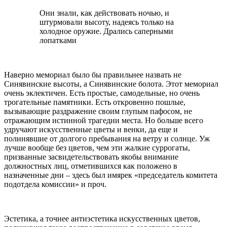
Они знали, как действовать ночью, и
штурмовали высоту, надеясь только на
холодное оружие. Дрались саперными
лопатками
Наверно мемориал было бы правильнее назвать не
Синявинские высоты, а Синявинские болота. Этот мемориал
очень эклектичен. Есть простые, самодельные, но очень
трогательные памятники. Есть откровенно пошлые,
вызывающие раздражение своим глупым пафосом, не
отражающим истинной трагедии места. Но больше всего
удручают искусственные цветы и венки, да еще и
полинявшие от долгого пребывания на ветру и солнце. Уж
лучше вообще без цветов, чем эти жалкие суррогаты,
призванные засвидетельствовать якобы внимание
должностных лиц, отметившихся как положено в
назначенные дни – здесь был имярек «председатель комитета
подотдела комиссии» и проч.
Эстетика, а точнее антиэстетика искусственных цветов,