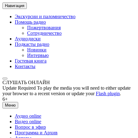
Навигация
Экскурсии и паломничество
Помощь радио
Пожертвования
Сотрудничество
Аудиодиски
Подкасты радио
Новинки
Интервью
Гостевая книга
Контакты
СЛУШАТЬ ОНЛАЙН
Update Required
To play the media you will need to either update
your browser to a recent version or update your
Flash plugin
.
6+
Меню
Аудио online
Видео online
Вопрос в эфир
Программа и Архив