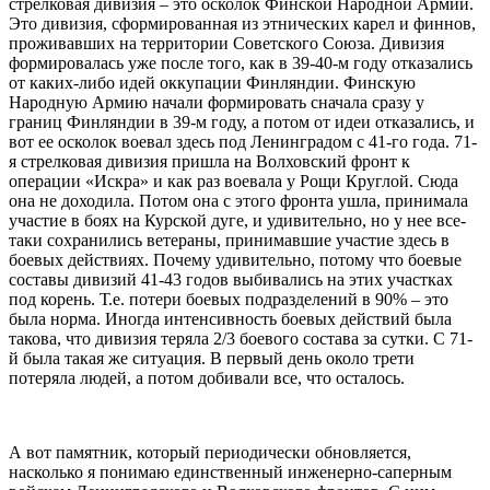
стрелковая дивизия – это осколок Финской Народной Армии.
Это дивизия, сформированная из этнических карел и финнов,
проживавших на территории Советского Союза. Дивизия
формировалась уже после того, как в 39-40-м году отказались
от каких-либо идей оккупации Финляндии. Финскую
Народную Армию начали формировать сначала сразу у
границ Финляндии в 39-м году, а потом от идеи отказались, и
вот ее осколок воевал здесь под Ленинградом с 41-го года. 71-
я стрелковая дивизия пришла на Волховский фронт к
операции «Искра» и как раз воевала у Рощи Круглой. Сюда
она не доходила. Потом она с этого фронта ушла, принимала
участие в боях на Курской дуге, и удивительно, но у нее все-
таки сохранились ветераны, принимавшие участие здесь в
боевых действиях. Почему удивительно, потому что боевые
составы дивизий 41-43 годов выбивались на этих участках
под корень. Т.е. потери боевых подразделений в 90% – это
была норма. Иногда интенсивность боевых действий была
такова, что дивизия теряла 2/3 боевого состава за сутки. С 71-
й была такая же ситуация. В первый день около трети
потеряла людей, а потом добивали все, что осталось.
А вот памятник, который периодически обновляется,
насколько я понимаю единственный инженерно-саперным