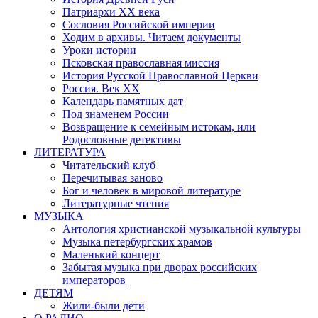
Патриархи XX века
Сословия Российской империи
Ходим в архивы. Читаем документы
Уроки истории
Псковская православная миссия
История Русской Православной Церкви
Россия. Век ХХ
Календарь памятных дат
Под знаменем России
Возвращение к семейным истокам, или
Родословные детективы
ЛИТЕРАТУРА
Читательский клуб
Перечитывая заново
Бог и человек в мировой литературе
Литературные чтения
МУЗЫКА
Антология христианской музыкальной культуры
Музыка петербургских храмов
Маленький концерт
Забытая музыка при дворах российских
императоров
ДЕТЯМ
Жили-были дети