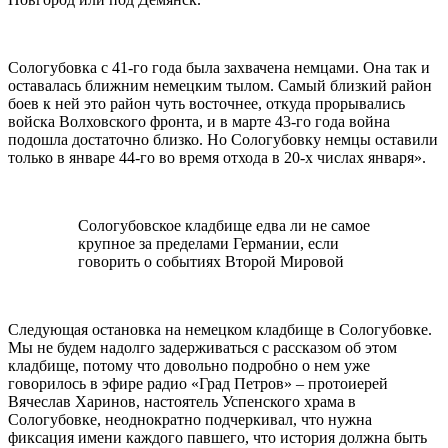
Сологубовка с 41-го года была захвачена немцами. Она так и
оставалась ближним немецким тылом. Самый близкий район
боев к ней это район чуть восточнее, откуда прорывались
войска Волховского фронта, и в марте 43-го года война
подошла достаточно близко. Но Сологубовку немцы оставили
только в январе 44-го во время отхода в 20-х числах января».
Сологубовское кладбище едва ли не самое
крупное за пределами Германии, если
говорить о событиях Второй Мировой
Следующая остановка на немецком кладбище в Сологубовке.
Мы не будем надолго задерживаться с рассказом об этом
кладбище, потому что довольно подробно о нем уже
говорилось в эфире радио «Град Петров» – протоиерей
Вячеслав Харинов, настоятель Успенского храма в
Сологубовке, неоднократно подчеркивал, что нужна
фиксация имени каждого павшего, что история должна быть