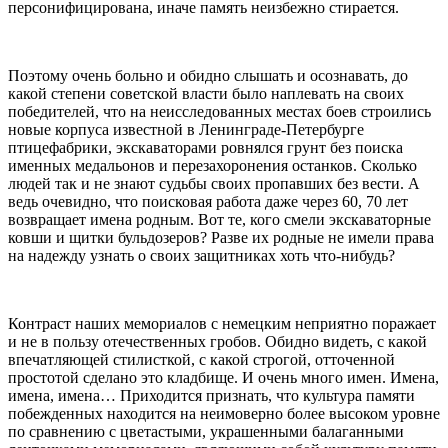
персонифицирована, иначе память неизбежно стирается.
Поэтому очень больно и обидно слышать и осознавать, до
какой степени советской власти было наплевать на своих
победителей, что на неисследованных местах боев строились
новые корпуса известной в Ленинграде-Петербурге
птицефабрики, экскаваторами ровнялся грунт без поиска
именных медальонов и перезахоронения останков. Сколько
людей так и не знают судьбы своих пропавших без вести. А
ведь очевидно, что поисковая работа даже через 60, 70 лет
возвращает имена родным. Вот те, кого смели экскаваторные
ковши и щитки бульдозеров? Разве их родные не имели права
на надежду узнать о своих защитниках хоть что-нибудь?
Контраст наших мемориалов с немецким неприятно поражает
и не в пользу отечественных гробов. Обидно видеть, с какой
впечатляющей стилисткой, с какой строгой, отточенной
простотой сделано это кладбище. И очень много имен. Имена,
имена, имена… Приходится признать, что культура памяти
побежденных находится на неимоверно более высоком уровне
по сравнению с цветастыми, украшенными балаганными