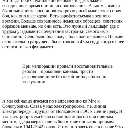
Но тогда таких технологий не было, и здесь даже в
сегодняшнее время они не использовались. А так мы имели
бы возможность восстановить трехмерный макет этого поля
боя, как оно выглядело. Есть аэрофотосъемка военного
времени. Больше сохранилось немецких образцов, советских
образцов меньше, но они есть. Это лунный ландшафт, где с
трудом угадываются очертания застройки самого села
Синявино. Село было большое, с большой церковью. Церковь
окончательно разрушена была только в 43-м году, когда от нее
остался только фундамент.
При мелиорации провели восстановительные
работы – прокопали канавы, просто
разровняли поле без какой-либо работы по
эксгумации
А мы сейчас двигаемся по направлению ко Мге к
Сологубовке. Слева у нас электропросека, т.е. линия
электропередач, идущая от Волховской ГЭС к Ленинграду. И
эта электропросека была основной дорогой и основным
местом, где развертывались бои в ходе попыток прорыва
блокады в 1941-1942 годах. И именно здесь еще в начале 90-х