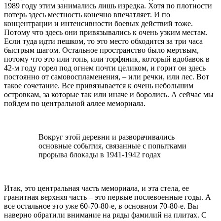
1989 году этим занимались лишь изредка. Хотя по плотности
потерь здесь местность конечно впечатляет. И по
концентрации и интенсивности боевых действий тоже.
Потому что здесь они привязывались к очень узким местам.
Если туда идти пешком, то это место обходится за три часа
быстрым шагом. Остальное пространство было мертвым,
потому что это или топь, или торфяник, который вдобавок в
42-м году горел под огнем почти целиком, и горит он здесь
постоянно от самовоспламенения, – или речки, или лес. Вот
такое сочетание. Все привязывается к очень небольшим
островкам, за которые так или иначе и боролись. А сейчас мы
пойдем по центральной аллее мемориала.
Вокруг этой деревни и разворачивались
основные события, связанные с попытками
прорыва блокады в 1941-1942 годах
Итак, это центральная часть мемориала, и эта стела, ее
гранитная верхняя часть – это первые послевоенные годы. А
все остальное это уже 60-70-80-е, в основном 70-80-е. Вы
наверно обратили внимание на ряды фамилий на плитах. С