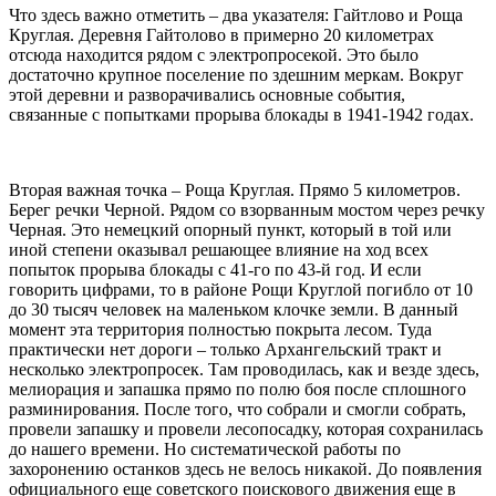
Что здесь важно отметить – два указателя: Гайтлово и Роща
Круглая. Деревня Гайтолово в примерно 20 километрах
отсюда находится рядом с электропросекой. Это было
достаточно крупное поселение по здешним меркам. Вокруг
этой деревни и разворачивались основные события,
связанные с попытками прорыва блокады в 1941-1942 годах.
Вторая важная точка – Роща Круглая. Прямо 5 километров.
Берег речки Черной. Рядом со взорванным мостом через речку
Черная. Это немецкий опорный пункт, который в той или
иной степени оказывал решающее влияние на ход всех
попыток прорыва блокады с 41-го по 43-й год. И если
говорить цифрами, то в районе Рощи Круглой погибло от 10
до 30 тысяч человек на маленьком клочке земли. В данный
момент эта территория полностью покрыта лесом. Туда
практически нет дороги – только Архангельский тракт и
несколько электропросек. Там проводилась, как и везде здесь,
мелиорация и запашка прямо по полю боя после сплошного
разминирования. После того, что собрали и смогли собрать,
провели запашку и провели лесопосадку, которая сохранилась
до нашего времени. Но систематической работы по
захоронению останков здесь не велось никакой. До появления
официального еще советского поискового движения еще в