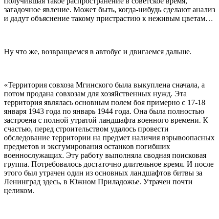
получившая такое распространение в советское время,
загадочное явление. Может быть, когда-нибудь сделают анализ
и дадут объяснение такому пристрастию к неживым цветам…
Ну что же, возвращаемся в автобус и двигаемся дальше.
«Территория совхоза Мгинского была выкуплена сначала, а
потом продана совхозам для хозяйственных нужд. Эта
территория являлась основным полем боя примерно с 17-18
января 1943 года по январь 1944 года. Она была полностью
застроена с полной утратой ландшафта военного времени. К
счастью, перед строительством удалось провести
обследование территории на предмет наличия взрывоопасных
предметов и эксгумирования останков погибших
военнослужащих. Эту работу выполняла сводная поисковая
группа. Потребовалось достаточно длительное время. И после
этого был утрачен один из основных ландшафтов битвы за
Ленинград здесь, в Южном Приладожье. Утрачен почти
целиком.