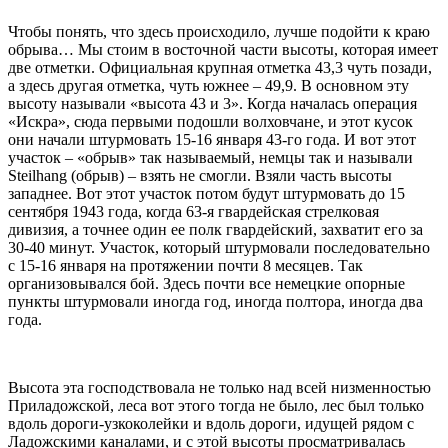
Чтобы понять, что здесь происходило, лучше подойти к краю
обрыва… Мы стоим в восточной части высоты, которая имеет
две отметки. Официальная крупная отметка 43,3 чуть позади,
а здесь другая отметка, чуть южнее – 49,9. В основном эту
высоту называли «высота 43 и 3». Когда началась операция
«Искра», сюда первыми подошли волховчане, и этот кусок
они начали штурмовать 15-16 января 43-го года. И вот этот
участок – «обрыв» так называемый, немцы так и называли
Steilhang (обрыв) – взять не смогли. Взяли часть высоты
западнее. Вот этот участок потом будут штурмовать до 15
сентября 1943 года, когда 63-я гвардейская стрелковая
дивизия, а точнее один ее полк гвардейский, захватит его за
30-40 минут. Участок, который штурмовали последовательно
с 15-16 января на протяжении почти 8 месяцев. Так
организовывался бой. Здесь почти все немецкие опорные
пункты штурмовали иногда год, иногда полтора, иногда два
года.
Высота эта господствовала не только над всей низменностью
Приладожской, леса вот этого тогда не было, лес был только
вдоль дороги-узкоколейки и вдоль дороги, идущей рядом с
Ладожскими каналами, и с этой высоты просматривалась