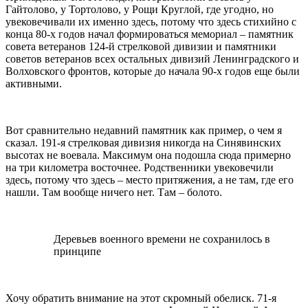
Гайтолово, у Тортолово, у Рощи Круглой, где угодно, но
увековечивали их именно здесь, потому что здесь стихийно с
конца 80-х годов начал формироваться мемориал – памятник
совета ветеранов 124-й стрелковой дивизии и памятники
советов ветеранов всех остальных дивизий Ленинградского и
Волховского фронтов, которые до начала 90-х годов еще были
активными.
Вот сравнительно недавний памятник как пример, о чем я
сказал. 191-я стрелковая дивизия никогда на Синявинских
высотах не воевала. Максимум она подошла сюда примерно
на три километра восточнее. Родственники увековечили
здесь, потому что здесь – место притяжения, а не там, где его
нашли. Там вообще ничего нет. Там – болото.
Деревьев военного времени не сохранилось в
принципе
Хочу обратить внимание на этот скромный обелиск. 71-я