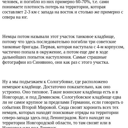
человек, и погибло из них примерно 60-70%, т.е. сами
понимаете плотность потерь на территории, которая
составляет 2-3 км с запада на восток и столько же примерно с
севера на юг.
Немцы потом называли этот участок танковое кладбище,
потому что здесь последовательно погибли три советские
танковые бригады. Первая, которая наступала с 4-м корпусом,
частично попала в окружение, а потом еще две в ходе
дальнейших попыток наступления. Самые страшные
фотографии из Синявино, они как раз с этого участка.
Ну а мы подъезжаем к Сологубовке, где расположено
немецкое кладбище. Достаточно показательно, как оно
устроено. Оно типовое. Такие воинские кладбища есть и в
Новгороде, и под Демянском. Сологубовское кладбище едва
ли не самое крупное за пределами Германии, если говорить о
событиях Второй Мировой. Сюда свозят хоронить всех тех
немцев, которых находят поисковые отряды на территории
северо-запада здесь под Ленинградом. Кого находят на
территории Новгородской области, то там свозят или в
Новгород или под Демянск.