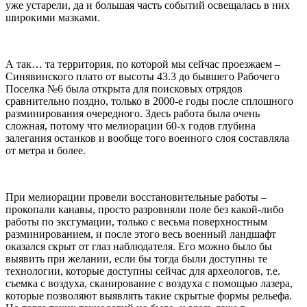
уже устарели, да и большая часть событий освещалась в них
широкими мазками.
А так… та территория, по которой мы сейчас проезжаем –
Синявинского плато от высоты 43.3 до бывшего Рабочего
Поселка №6 была открыта для поисковых отрядов
сравнительно поздно, только в 2000-е годы после сплошного
разминирования очередного. Здесь работа была очень
сложная, потому что мелиорации 60-х годов глубина
залегания останков и вообще того военного слоя составляла
от метра и более.
При мелиорации провели восстановительные работы –
прокопали канавы, просто разровняли поле без какой-либо
работы по эксгумации, только с весьма поверхностным
разминированием, и после этого весь военный ландшафт
оказался скрыт от глаз наблюдателя. Его можно было бы
выявить при желании, если бы тогда были доступны те
технологии, которые доступны сейчас для археологов, т.е.
съемка с воздуха, сканирование с воздуха с помощью лазера,
которые позволяют выявлять такие скрытые формы рельефа.