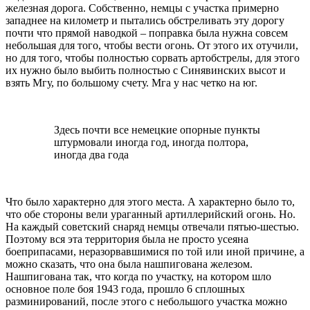
железная дорога. Собственно, немцы с участка примерно
западнее на километр и пытались обстреливать эту дорогу
почти что прямой наводкой – поправка была нужна совсем
небольшая для того, чтобы вести огонь. От этого их отучили,
но для того, чтобы полностью сорвать артобстрелы, для этого
их нужно было выбить полностью с Синявинских высот и
взять Мгу, по большому счету. Мга у нас четко на юг.
Здесь почти все немецкие опорные пункты
штурмовали иногда год, иногда полтора,
иногда два года
Что было характерно для этого места. А характерно было то,
что обе стороны вели ураганный артиллерийский огонь. Но.
На каждый советский снаряд немцы отвечали пятью-шестью.
Поэтому вся эта территория была не просто усеяна
боеприпасами, неразорвавшимися по той или иной причине, а
можно сказать, что она была нашпигована железом.
Нашпигована так, что когда по участку, на котором шло
основное поле боя 1943 года, прошло 6 сплошных
разминирований, после этого с небольшого участка можно