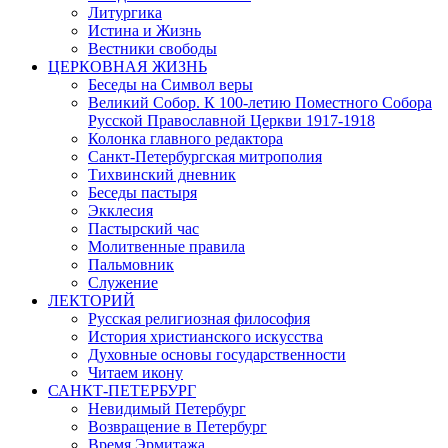
Литургика
Истина и Жизнь
Вестники свободы
ЦЕРКОВНАЯ ЖИЗНЬ
Беседы на Символ веры
Великий Собор. К 100-летию Поместного Собора
Русской Православной Церкви 1917-1918
Колонка главного редактора
Санкт-Петербургская митрополия
Тихвинский дневник
Беседы пастыря
Экклесия
Пастырский час
Молитвенные правила
Пальмовник
Служение
ЛЕКТОРИЙ
Русская религиозная философия
История христианского искусства
Духовные основы государственности
Читаем икону
САНКТ-ПЕТЕРБУРГ
Невидимый Петербург
Возвращение в Петербург
Время Эрмитажа