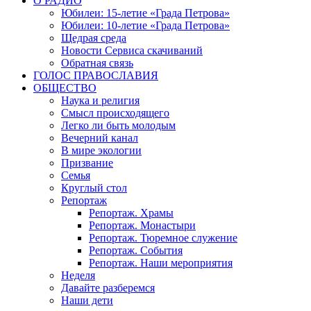
О РАДИО
Юбилеи: 15-летие «Града Петрова»
Юбилеи: 10-летие «Града Петрова»
Щедрая среда
Новости Сервиса скачиваний
Обратная связь
ГОЛОС ПРАВОСЛАВИЯ
ОБЩЕСТВО
Наука и религия
Смысл происходящего
Легко ли быть молодым
Вечерний канал
В мире экологии
Призвание
Семья
Круглый стол
Репортаж
Репортаж. Храмы
Репортаж. Монастыри
Репортаж. Тюремное служение
Репортаж. События
Репортаж. Наши мероприятия
Неделя
Давайте разберемся
Наши дети