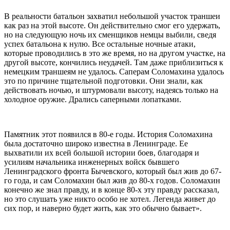
В реальности батальон захватил небольшой участок траншеи
как раз на этой высоте. Он действительно смог его удержать,
но на следующую ночь их сменщиков немцы выбили, сведя
успех батальона к нулю. Все остальные ночные атаки,
которые проводились в это же время, но на другом участке, на
другой высоте, кончились неудачей. Там даже приблизиться к
немецким траншеям не удалось. Саперам Соломахина удалось
это по причине тщательной подготовки. Они знали, как
действовать ночью, и штурмовали высоту, надеясь только на
холодное оружие. Дрались саперными лопатками.
Памятник этот появился в 80-е годы. История Соломахина
была достаточно широко известна в Ленинграде. Ее
выхватили их всей большой истории боев, благодаря и
усилиям начальника инженерных войск бывшего
Ленинградского фронта Бычевского, который был жив до 67-
го года, и сам Соломахин был жив до 80-х годов. Соломахин
конечно же знал правду, и в конце 80-х эту правду рассказал,
но это слушать уже никто особо не хотел. Легенда живет до
сих пор, и наверно будет жить, как это обычно бывает».