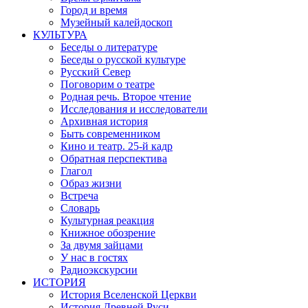
Город и время
Музейный калейдоскоп
КУЛЬТУРА
Беседы о литературе
Беседы о русской культуре
Русский Север
Поговорим о театре
Родная речь. Второе чтение
Исследования и исследователи
Архивная история
Быть современником
Кино и театр. 25-й кадр
Обратная перспектива
Глагол
Образ жизни
Встреча
Словарь
Культурная реакция
Книжное обозрение
За двумя зайцами
У нас в гостях
Радиоэкскурсии
ИСТОРИЯ
История Вселенской Церкви
История Древней Руси