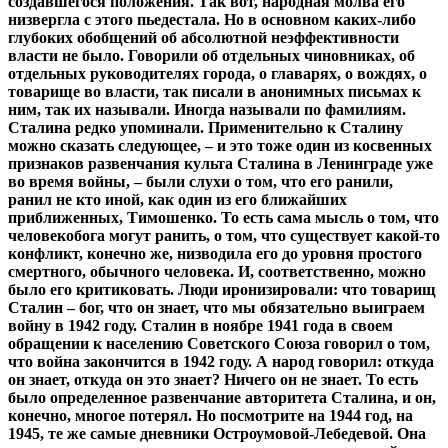
создавшегося положения. Так вот, народная молва его
низвергла с этого пьедестала. Но в основном каких-либо
глубоких обобщений об абсолютной неэффективности
власти не было. Говорили об отдельных чиновниках, об
отдельных руководителях города, о главарях, о вождях, о
товарище во власти, так писали в анонимных письмах к
ним, так их называли. Иногда называли по фамилиям.
Сталина редко упоминали. Применительно к Сталину
можно сказать следующее, – и это тоже один из косвенных
признаков развенчания культа Сталина в Ленинграде уже
во время войны, – были слухи о том, что его ранили,
ранил не кто иной, как один из его ближайших
приближенных, Тимошенко. То есть сама мысль о том, что
человекобога могут ранить, о том, что существует какой-то
конфликт, конечно же, низводила его до уровня простого
смертного, обычного человека. И, соответственно, можно
было его критиковать. Люди иронизировали: что товарищ
Сталин – бог, что он знает, что мы обязательно выиграем
войну в 1942 году. Сталин в ноябре 1941 года в своем
обращении к населению Советского Союза говорил о том,
что война закончится в 1942 году. А народ говорил: откуда
он знает, откуда он это знает? Ничего он не знает. То есть
было определенное развенчание авторитета Сталина, и он,
конечно, многое потерял. Но посмотрите на 1944 год, на
1945, те же самые дневники Остроумовой-Лебедевой. Она