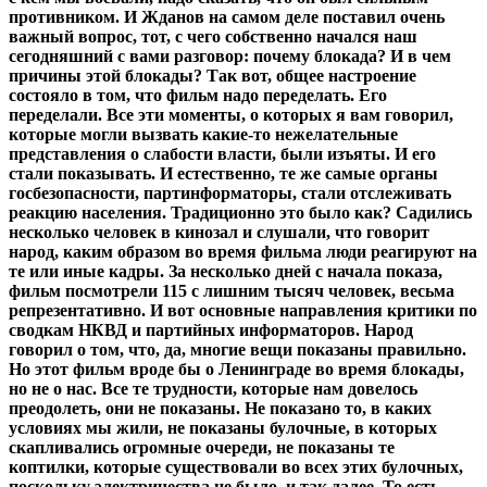
противником. И Жданов на самом деле поставил очень
важный вопрос, тот, с чего собственно начался наш
сегодняшний с вами разговор: почему блокада? И в чем
причины этой блокады? Так вот, общее настроение
состояло в том, что фильм надо переделать. Его
переделали. Все эти моменты, о которых я вам говорил,
которые могли вызвать какие-то нежелательные
представления о слабости власти, были изъяты. И его
стали показывать. И естественно, те же самые органы
госбезопасности, партинформаторы, стали отслеживать
реакцию населения. Традиционно это было как? Садились
несколько человек в кинозал и слушали, что говорит
народ, каким образом во время фильма люди реагируют на
те или иные кадры. За несколько дней с начала показа,
фильм посмотрели 115 с лишним тысяч человек, весьма
репрезентативно. И вот основные направления критики по
сводкам НКВД и партийных информаторов. Народ
говорил о том, что, да, многие вещи показаны правильно.
Но этот фильм вроде бы о Ленинграде во время блокады,
но не о нас. Все те трудности, которые нам довелось
преодолеть, они не показаны. Не показано то, в каких
условиях мы жили, не показаны булочные, в которых
скапливались огромные очереди, не показаны те
коптилки, которые существовали во всех этих булочных,
поскольку электричества не было, и так далее. То есть