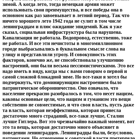
зимой. А когда лето, тогда немецкая армия может
использовать свои преимущества, и все победы она в
основном как раз завоевывает в летний период. Так что
ничего хорошего лето 1942 года не сулит в том числе
ленинградцам и плюс ожидание эпидемий. Как я уже
сказал, социальная инфраструктура была нарушена.
Канализация не работала. Водопровод, естественно, тоже
не работал. И все эти нечистоты в многомиллионном
городе выбрасывались в буквальном смысле слова на
улицу и представляли угрозу. И совокупность этих
факторов, конечно же, не способствовала улучшению
настроений, они были весьма пессимистическими. Это все
надо иметь в виду, когда мы с вами говорим о первой и
самой сложной блокадной зиме. Но все-таки я хотел бы
подчеркнуть, что доминирующим настроением было
патриотическое оборонничество. Оно означало, что
население прекрасно разобралось в том, что несет нацизм,
каковы основные цели, что нацизм и гуманизм это вещи
собственно не совместимые, и что своя власть, пусть даже
та власть, которая неэффективна, которая принесла
достаточно много страданий, все-таки лучше, Сталин
лучше Гитлера. Вот это чрезвычайно важный момент, вот
это та вещь, которая достаточно много объясняет в
поведении ленинградцев. Ленинградцы были, безусловно,
патриотами. Но отношение к советской власти претерпело