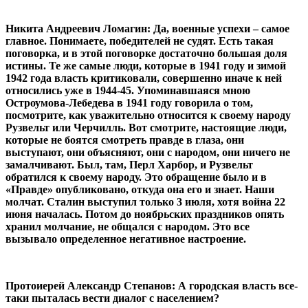
Никита Андреевич Ломагин: Да, военные успехи – самое
главное. Понимаете, победителей не судят. Есть такая
поговорка, и в этой поговорке достаточно большая доля
истины. Те же самые люди, которые в 1941 году и зимой
1942 года власть критиковали, совершенно иначе к ней
относились уже в 1944-45. Упоминавшаяся мною
Остроумова-Лебедева в 1941 году говорила о том,
посмотрите, как уважительно относится к своему народу
Рузвельт или Черчилль. Вот смотрите, настоящие люди,
которые не боятся смотреть правде в глаза, они
выступают, они объясняют, они с народом, они ничего не
замалчивают. Был, там, Перл Харбор, и Рузвельт
обратился к своему народу. Это обращение было и в
«Правде» опубликовано, откуда она его и знает. Наши
молчат. Сталин выступил только 3 июля, хотя война 22
июня началась. Потом до ноябрьских праздников опять
хранил молчание, не общался с народом. Это все
вызывало определенное негативное настроение.
Протоиерей Александр Степанов: А городская власть все-
таки пыталась вести диалог с населением?