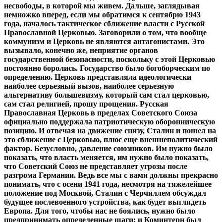
несвободы, в которой мы живем. Дальше, заглядывая
немножко вперед, если мы обратимся к сентябрю 1943
года, началось тактическое сближение власти с Русской
Православной Церковью. Заговорили о том, что вообще
коммунизм и Церковь не являются антагонистами. Это
вызывало, конечно же, неприятие органов
государственной безопасности, поскольку с этой Церковью
постоянно боролись. Государство было богоборческим по
определению. Церковь представляла идеологически
наиболее серьезный вызов, наиболее серьезную
альтернативу большевизму, который сам стал церковью,
сам стал религией, прошу прощения. Русская
Православная Церковь в пределах Советского Союза
официально поддержала патриотическую оборонническую
позицию. И отвечая на движение снизу, Сталин и пошел на
это сближение с Церковью, плюс еще внешнеполитический
фактор. Безусловно, давление союзников. Им нужно было
показать, что власть меняется, им нужно было показать,
что Советский Союз не представляет угрозы после
разгрома Германии. Ведь все мы с вами должны прекрасно
понимать, что с осени 1941 года, несмотря на тяжелейшее
положение под Москвой, Сталин с Черчиллем обсуждал
будущее послевоенного устройства, как будет выглядеть
Европа. Для того, чтобы нас не боялись, нужно было
предпринимать определенные шаги: и Коминтерн был