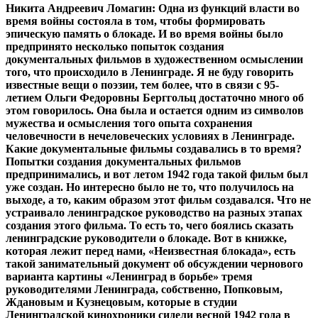
Никита Андреевич Ломагин: Одна из функций власти во
время войны состояла в том, чтобы формировать
эпическую память о блокаде. И во время войны было
предпринято несколько попыток создания
документальных фильмов в художественном осмыслении
того, что происходило в Ленинграде. Я не буду говорить
известные вещи о поэзии, тем более, что в связи с 95-
летием Ольги Федоровны Берггольц достаточно много об
этом говорилось. Она была и остается одним из символов
мужества и осмысления того опыта сохранения
человечности в нечеловеческих условиях в Ленинграде.
Какие документальные фильмы создавались в то время?
Попытки создания документальных фильмов
предпринимались, и вот летом 1942 года такой фильм был
уже создан. Но интересно было не то, что получилось на
выходе, а то, каким образом этот фильм создавался. Что не
устраивало ленинградское руководство на разных этапах
создания этого фильма. То есть то, чего боялись сказать
ленинградские руководители о блокаде. Вот в книжке,
которая лежит перед нами, «Неизвестная блокада», есть
такой занимательный документ об обсуждении чернового
варианта картины «Ленинград в борьбе» тремя
руководителями Ленинграда, собственно, Попковым,
Ждановым и Кузнецовым, которые в студии
Ленинградской кинохроники сидели весной 1942 года в