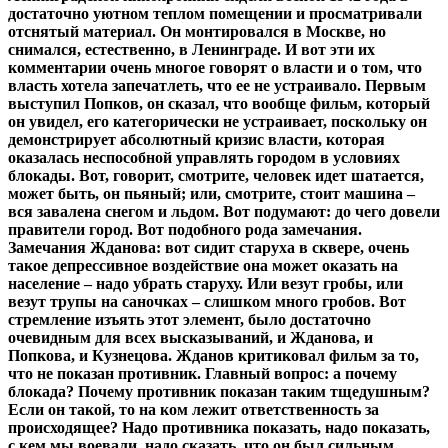
достаточно уютном теплом помещении и просматривали
отснятый материал. Он монтировался в Москве, но
снимался, естественно, в Ленинграде. И вот эти их
комментарии очень многое говорят о власти и о том, что
власть хотела запечатлеть, что ее не устраивало. Первым
выступил Попков, он сказал, что вообще фильм, который
он увидел, его категорически не устраивает, поскольку он
демонстрирует абсолютный кризис власти, которая
оказалась неспособной управлять городом в условиях
блокады. Вот, говорит, смотрите, человек идет шатается,
может быть, он пьяный; или, смотрите, стоит машина –
вся завалена снегом и льдом. Вот подумают: до чего довели
правители город. Вот подобного рода замечания.
Замечания Жданова: вот сидит старуха в сквере, очень
такое депрессивное воздействие она может оказать на
население – надо убрать старуху. Или везут гробы, или
везут трупы на саночках – слишком много гробов. Вот
стремление изъять этот элемент, было достаточно
очевидным для всех высказываний, и Жданова, и
Попкова, и Кузнецова. Жданов критиковал фильм за то,
что не показан противник. Главный вопрос: а почему
блокада? Почему противник показан таким тщедушным?
Если он такой, то на ком лежит ответственность за
происходящее? Надо противника показать, надо показать,
с кем мы воевали, надо сказать, что он был сильным