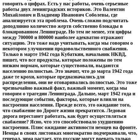
говорить о цифрах. Есть у нас работы, очень серьезные
работы двух ленинградских историков. Это Валентин
Михайлович и Владимир Иванович Соболевы, где
анализируется эта проблема. Очень сложно подсчитать
доподлинно количество жертв собственно блокады в
блокированном Ленинграде. Но тем не менее, эти цифры
между 700000 и 800000 наиболее адекватно отражают
ситуацию. Это тоже надо учитывать, когда мы говорим о
некотором улучшении продовольственного снабжения.
Только в марте 1942 года Кубаткин, начальник НКВД,
пишет, что все продукты, которые положены по тем
низким нормам, которые существовали, выдаются
населению полностью. Это значит, что до марта 1942 года
даже те крохи, которые предназначались для
распределения, они не отоваривались полностью. Это тоже
чрезвычайно важный факт, важный момент, когда мы
говорим о трагедии Ленинграда. Дальше, март 1942 года и
последующие события, факторы, которые влияли на
настроения населения. Прежде всего, это ожидание того,
что снабжение по Дороге жизни прекратится. Ледовая
дорога перестанет работать, как будет осуществляться
снабжение? Ясно, что это способствовало ухудшению
настроения. Плюс ожидание активности немцев на фронте.
Немцы в своих листовках многократно подчеркивали, что,
генерал, зима растает, что русские могут воевать только