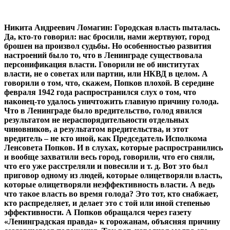
Никита Андреевич Ломагин: Городская власть пыталась.
Да, кто-то говорил: нас бросили, нами жертвуют, город
брошен на произвол судьбы. Но особенностью развития
настроений было то, что в Ленинграде существовала
персонификация власти. Говорили не об институтах
власти, не о советах или партии, или НКВД в целом. А
говорили о том, что, скажем, Попков плохой. В середине
февраля 1942 года распространился слух о том, что
наконец-то удалось уничтожить главную причину голода.
Что в Ленинграде было вредительство, голод явился
результатом не нераспорядительности отдельных
чиновников, а результатом вредительства, и этот
вредитель – не кто иной, как Председатель Исполкома
Ленсовета Попков. И в слухах, которые распространились
и вообще захватили весь город, говорили, что его сняли,
что его уже расстреляли и повесили и т. д. Вот это был
приговор одному из людей, которые олицетворяли власть,
которые олицетворяли неэффективность власти. А ведь
что такое власть во время голода? Это тот, кто снабжает,
кто распределяет, и делает это с той или иной степенью
эффективности. А Попков обращался через газету
«Ленинградская правда» к горожанам, объясняя причину