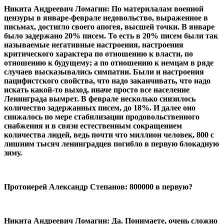
Никита Андреевич Ломагин: По материлалам военной
цензуры в январе-феврале недовольство, выраженное в
письмах, достигло своего апогея, высшей точки. В январе
было задержано 20% писем. То есть в 20% писем были так
называемые негативные настроения, настроения
критического характера по отношению к власти, по
отношению к будущему; а по отношению к немцам в ряде
случаев высказывались симпатии. Были и настроения
пацифистского свойства, что надо заканчивать, что надо
искать какой-то выход, иначе просто все население
Ленинграда вымрет. В феврале несколько снизилось
количество задержанных писем, до 18%. И далее оно
снижалось по мере стабилизации продовольственного
снабжения и в связи естественным сокращением
количества людей, ведь почти что миллион человек, 800 с
лишним тысяч ленинградцев погибло в первую блокадную
зиму.
Протоиерей Александр Степанов: 800000 в первую?
Никита Андреевич Ломагин: Да. Понимаете, очень сложно