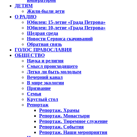
императоров
ДЕТЯМ
Жили-были дети
О РАДИО
Юбилеи: 15-летие «Града Петрова»
Юбилеи: 10-летие «Града Петрова»
Щедрая среда
Новости Сервиса скачиваний
Обратная связь
ГОЛОС ПРАВОСЛАВИЯ
ОБЩЕСТВО
Наука и религия
Смысл происходящего
Легко ли быть молодым
Вечерний канал
В мире экологии
Призвание
Семья
Круглый стол
Репортаж
Репортаж. Храмы
Репортаж. Монастыри
Репортаж. Тюремное служение
Репортаж. События
Репортаж. Наши мероприятия