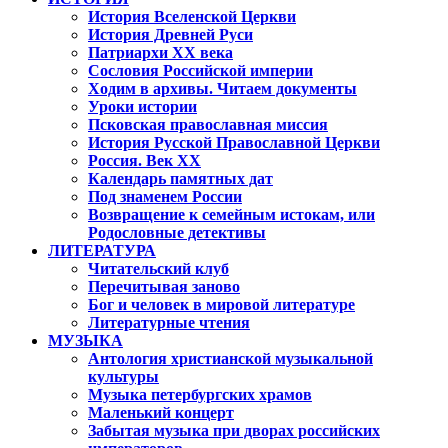
История Вселенской Церкви
История Древней Руси
Патриархи XX века
Сословия Российской империи
Ходим в архивы. Читаем документы
Уроки истории
Псковская православная миссия
История Русской Православной Церкви
Россия. Век ХХ
Календарь памятных дат
Под знаменем России
Возвращение к семейным истокам, или
Родословные детективы
ЛИТЕРАТУРА
Читательский клуб
Перечитывая заново
Бог и человек в мировой литературе
Литературные чтения
МУЗЫКА
Антология христианской музыкальной
культуры
Музыка петербургских храмов
Маленький концерт
Забытая музыка при дворах российских