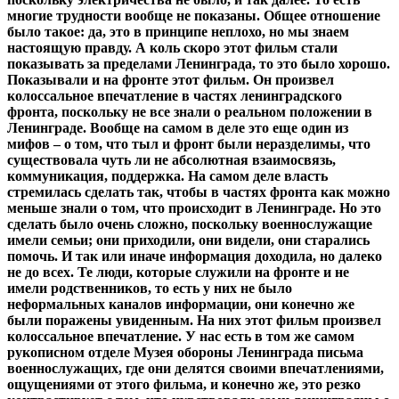
многие трудности вообще не показаны. Общее отношение
было такое: да, это в принципе неплохо, но мы знаем
настоящую правду. А коль скоро этот фильм стали
показывать за пределами Ленинграда, то это было хорошо.
Показывали и на фронте этот фильм. Он произвел
колоссальное впечатление в частях ленинградского
фронта, поскольку не все знали о реальном положении в
Ленинграде. Вообще на самом в деле это еще один из
мифов – о том, что тыл и фронт были неразделимы, что
существовала чуть ли не абсолютная взаимосвязь,
коммуникация, поддержка. На самом деле власть
стремилась сделать так, чтобы в частях фронта как можно
меньше знали о том, что происходит в Ленинграде. Но это
сделать было очень сложно, поскольку военнослужащие
имели семьи; они приходили, они видели, они старались
помочь. И так или иначе информация доходила, но далеко
не до всех. Те люди, которые служили на фронте и не
имели родственников, то есть у них не было
неформальных каналов информации, они конечно же
были поражены увиденным. На них этот фильм произвел
колоссальное впечатление. У нас есть в том же самом
рукописном отделе Музея обороны Ленинграда письма
военнослужащих, где они делятся своими впечатлениями,
ощущениями от этого фильма, и конечно же, это резко