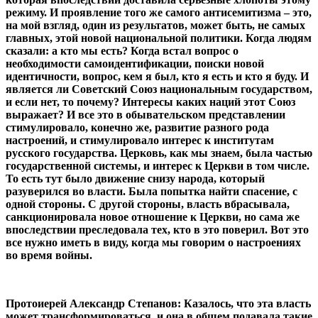
режиму. И проявление того же самого антисемитизма – это,
на мой взгляд, один из результатов, может быть, не самых
главных, этой новой национальной политики. Когда людям
сказали: а кто мы есть? Когда встал вопрос о
необходимости самоидентификации, поиски новой
идентичности, вопрос, кем я был, кто я есть и кто я буду. И
является ли Советский Союз национальным государством,
и если нет, то почему? Интересы каких наций этот Союз
выражает? И все это в обывательском представлении
стимулировало, конечно же, развитие разного рода
настроений, и стимулировало интерес к институтам
русского государства. Церковь, как мы знаем, была частью
государственной системы, и интерес к Церкви в том числе.
То есть тут было движение снизу народа, который
разуверился во власти. Была попытка найти спасение, с
одной стороны. С другой стороны, власть вбрасывала,
санкционировала новое отношение к Церкви, но сама же
впоследствии преследовала тех, кто в это поверил. Вот это
все нужно иметь в виду, когда мы говорим о настроениях
во время войны.
Протоиерей Александр Степанов: Казалось, что эта власть
может трансформироваться, и она в общем подавала такие