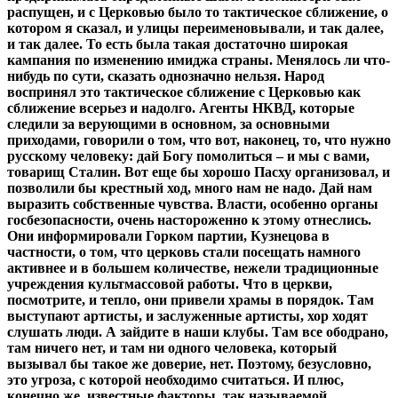
распущен, и с Церковью было то тактическое сближение, о
котором я сказал, и улицы переименовывали, и так далее,
и так далее. То есть была такая достаточно широкая
кампания по изменению имиджа страны. Менялось ли что-
нибудь по сути, сказать однозначно нельзя. Народ
воспринял это тактическое сближение с Церковью как
сближение всерьез и надолго. Агенты НКВД, которые
следили за верующими в основном, за основными
приходами, говорили о том, что вот, наконец, то, что нужно
русскому человеку: дай Богу помолиться – и мы с вами,
товарищ Сталин. Вот еще бы хорошо Пасху организовал, и
позволили бы крестный ход, много нам не надо. Дай нам
выразить собственные чувства. Власти, особенно органы
госбезопасности, очень настороженно к этому отнеслись.
Они информировали Горком партии, Кузнецова в
частности, о том, что церковь стали посещать намного
активнее и в большем количестве, нежели традиционные
учреждения культмассовой работы. Что в церкви,
посмотрите, и тепло, они привели храмы в порядок. Там
выступают артисты, и заслуженные артисты, хор ходят
слушать люди. А зайдите в наши клубы. Там все ободрано,
там ничего нет, и там ни одного человека, который
вызывал бы такое же доверие, нет. Поэтому, безусловно,
это угроза, с которой необходимо считаться. И плюс,
конечно же, известные факторы, так называемой