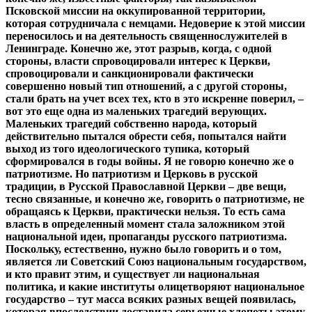
Псковской миссии на оккупированной территории,
которая сотрудничала с немцами. Недоверие к этой миссии
переносилось и на деятельность священнослужителей в
Ленинграде. Конечно же, этот разрыв, когда, с одной
стороны, власти спровоцировали интерес к Церкви,
спровоцировали и санкционировали фактически
совершенно новый тип отношений, а с другой стороны,
стали брать на учет всех тех, кто в это искренне поверил, –
вот это еще одна из маленьких трагедий верующих.
Маленьких трагедий собственно народа, который
действительно пытался обрести себя, попытался найти
выход из того идеологического тупика, который
сформировался в годы войны. Я не говорю конечно же о
патриотизме. Но патриотизм и Церковь в русской
традиции, в Русской Православной Церкви – две вещи,
тесно связанные, и конечно же, говорить о патриотизме, не
обращаясь к Церкви, практически нельзя. То есть сама
власть в определенный момент стала заложником этой
национальной идеи, пропаганды русского патриотизма.
Поскольку, естественно, нужно было говорить и о том,
является ли Советский Союз национальным государством,
и кто правит этим, и существует ли национальная
политика, и какие институты олицетворяют национальное
государство – тут масса всяких разных вещей появилась,
которая впоследствии доставила серьезные хлопоты этому