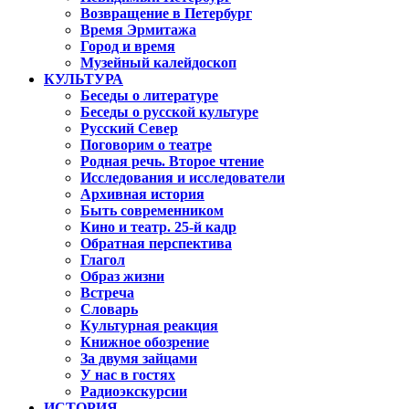
Возвращение в Петербург
Время Эрмитажа
Город и время
Музейный калейдоскоп
КУЛЬТУРА
Беседы о литературе
Беседы о русской культуре
Русский Север
Поговорим о театре
Родная речь. Второе чтение
Исследования и исследователи
Архивная история
Быть современником
Кино и театр. 25-й кадр
Обратная перспектива
Глагол
Образ жизни
Встреча
Словарь
Культурная реакция
Книжное обозрение
За двумя зайцами
У нас в гостях
Радиоэкскурсии
ИСТОРИЯ