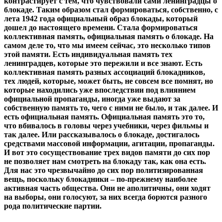
контрастирует с тем, что чувствовали сами ленинградцы о
блокаде. Таким образом стал формироваться, собственно, с
лета 1942 года официальный образ блокады, который
дошел до настоящего времени. Стала формироваться
коллективная память, официальная память о блокаде. На
самом деле то, что мы имеем сейчас, это несколько типов
этой памяти. Есть индивидуальная память тех
ленинградцев, которые это пережили и все знают. Есть
коллективная память разных ассоциаций блокадников,
тех людей, которые, может быть, не совсем все помнят, но
которые находились уже впоследствии под влиянием
официальной пропаганды, иногда уже выдают за
собственную память то, чего с ними не было, и так далее. И
есть официальная память. Официальная память это то,
что вбивалось в головы через учебники, через фильмы и
так далее. Или рассказывалось о блокаде, достигалось
средствами массовой информации, агитации, пропаганды.
И вот это сосуществование трех видов памяти до сих пор
не позволяет нам смотреть на блокаду так, как она есть.
Для нас это чрезвычайно до сих пор политизированная
вещь, поскольку блокадники – по-прежнему наиболее
активная часть общества. Они не аполитичны, они ходят
на выборы, они голосуют, за них всегда борются разного
рода политические партии.