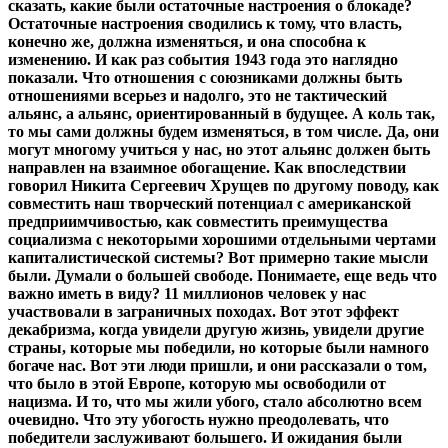
сказать, какие были остаточные настроения о блокаде?
Остаточные настроения сводились к тому, что власть,
конечно же, должна изменяться, и она способна к
изменению. И как раз события 1943 года это наглядно
показали. Что отношения с союзниками должны быть
отношениями всерьез и надолго, это не тактический
альянс, а альянс, ориентированный в будущее. А коль так,
то мы сами должны будем изменяться, в том числе. Да, они
могут многому учиться у нас, но этот альянс должен быть
направлен на взаимное обогащение. Как впоследствии
говорил Никита Сергеевич Хрущев по другому поводу, как
совместить наш творческий потенциал с американской
предприимчивостью, как совместить преимущества
социализма с некоторыми хорошими отдельными чертами
капиталистической системы? Вот примерно такие мысли
были. Думали о большей свободе. Понимаете, еще ведь что
важно иметь в виду? 11 миллионов человек у нас
участвовали в заграничных походах. Вот этот эффект
декабризма, когда увидели другую жизнь, увидели другие
страны, которые мы победили, но которые были намного
богаче нас. Вот эти люди пришли, и они рассказали о том,
что было в этой Европе, которую мы освободили от
нацизма. И то, что мы жили убого, стало абсолютно всем
очевидно. Что эту убогость нужно преодолевать, что
победители заслуживают большего. И ожидания были