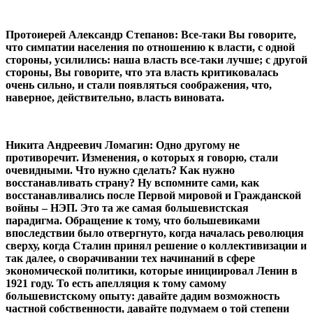
Протоиерей Александр Степанов: Все-таки Вы говорите,
что симпатии населения по отношению к власти, с одной
стороны, усилились: наша власть все-таки лучше; с другой
стороны, Вы говорите, что эта власть критиковалась
очень сильно, и стали появляться соображения, что,
наверное, действительно, власть виновата.
Никита Андреевич Ломагин: Одно другому не
противоречит. Изменения, о которых я говорю, стали
очевидными. Что нужно сделать? Как нужно
восстанавливать страну? Ну вспомните сами, как
восстанавливались после Первой мировой и Гражданской
войны – НЭП. Это та же самая большевистская
парадигма. Обращение к тому, что большевиками
впоследствии было отвергнуто, когда началась революция
сверху, когда Сталин принял решение о коллективизации и
так далее, о сворачивании тех начинаний в сфере
экономической политики, которые инициировал Ленин в
1921 году. То есть апелляция к тому самому
большевистскому опыту: давайте дадим возможность
частной собственности, давайте подумаем о той степени