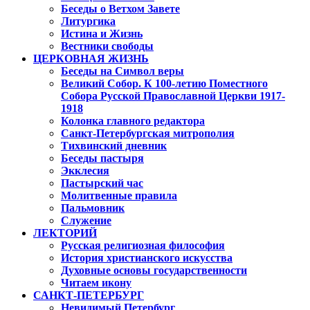
Беседы о Ветхом Завете
Литургика
Истина и Жизнь
Вестники свободы
ЦЕРКОВНАЯ ЖИЗНЬ
Беседы на Символ веры
Великий Собор. К 100-летию Поместного
Собора Русской Православной Церкви 1917-
1918
Колонка главного редактора
Санкт-Петербургская митрополия
Тихвинский дневник
Беседы пастыря
Экклесия
Пастырский час
Молитвенные правила
Пальмовник
Служение
ЛЕКТОРИЙ
Русская религиозная философия
История христианского искусства
Духовные основы государственности
Читаем икону
САНКТ-ПЕТЕРБУРГ
Невидимый Петербург