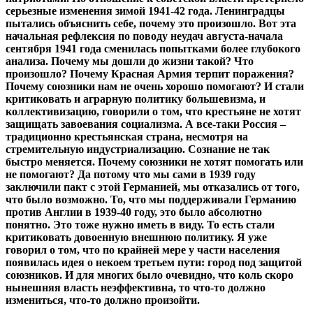
серьезные изменения зимой 1941-42 года. Ленинградцы
пытались объяснить себе, почему это произошло. Вот эта
начальная рефлексия по поводу неудач августа-начала
сентября 1941 года сменилась попытками более глубокого
анализа. Почему мы дошли до жизни такой? Что
произошло? Почему Красная Армия терпит поражения?
Почему союзники нам не очень хорошо помогают? И стали
критиковать и аграрную политику большевизма, и
коллективизацию, говорили о том, что крестьяне не хотят
защищать завоевания социализма. А все-таки Россия –
традиционно крестьянская страна, несмотря на
стремительную индустриализацию. Сознание не так
быстро меняется. Почему союзники не хотят помогать или
не помогают? Да потому что мы сами в 1939 году
заключили пакт с этой Германией, мы отказались от того,
что было возможно. То, что мы поддерживали Германию
против Англии в 1939-40 году, это было абсолютно
понятно. Это тоже нужно иметь в виду. То есть стали
критиковать довоенную внешнюю политику. Я уже
говорил о том, что по крайней мере у части населения
появилась идея о некоем третьем пути: город под защитой
союзников. И для многих было очевидно, что коль скоро
нынешняя власть неэффективна, то что-то должно
измениться, что-то должно произойти.