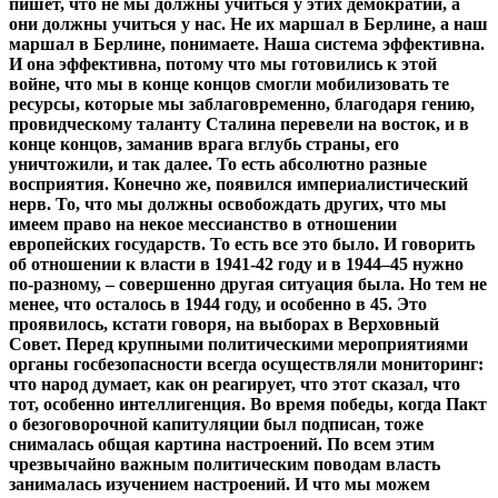
пишет, что не мы должны учиться у этих демократий, а
они должны учиться у нас. Не их маршал в Берлине, а наш
маршал в Берлине, понимаете. Наша система эффективна.
И она эффективна, потому что мы готовились к этой
войне, что мы в конце концов смогли мобилизовать те
ресурсы, которые мы заблаговременно, благодаря гению,
провидческому таланту Сталина перевели на восток, и в
конце концов, заманив врага вглубь страны, его
уничтожили, и так далее. То есть абсолютно разные
восприятия. Конечно же, появился империалистический
нерв. То, что мы должны освобождать других, что мы
имеем право на некое мессианство в отношении
европейских государств. То есть все это было. И говорить
об отношении к власти в 1941-42 году и в 1944–45 нужно
по-разному, – совершенно другая ситуация была. Но тем не
менее, что осталось в 1944 году, и особенно в 45. Это
проявилось, кстати говоря, на выборах в Верховный
Совет. Перед крупными политическими мероприятиями
органы госбезопасности всегда осуществляли мониторинг:
что народ думает, как он реагирует, что этот сказал, что
тот, особенно интеллигенция. Во время победы, когда Пакт
о безоговорочной капитуляции был подписан, тоже
снималась общая картина настроений. По всем этим
чрезвычайно важным политическим поводам власть
занималась изучением настроений. И что мы можем