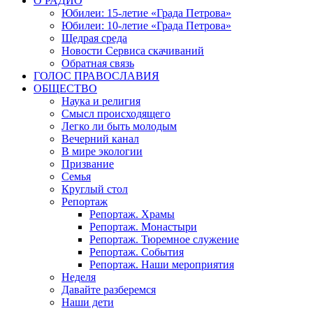
О РАДИО
Юбилеи: 15-летие «Града Петрова»
Юбилеи: 10-летие «Града Петрова»
Щедрая среда
Новости Сервиса скачиваний
Обратная связь
ГОЛОС ПРАВОСЛАВИЯ
ОБЩЕСТВО
Наука и религия
Смысл происходящего
Легко ли быть молодым
Вечерний канал
В мире экологии
Призвание
Семья
Круглый стол
Репортаж
Репортаж. Храмы
Репортаж. Монастыри
Репортаж. Тюремное служение
Репортаж. События
Репортаж. Наши мероприятия
Неделя
Давайте разберемся
Наши дети