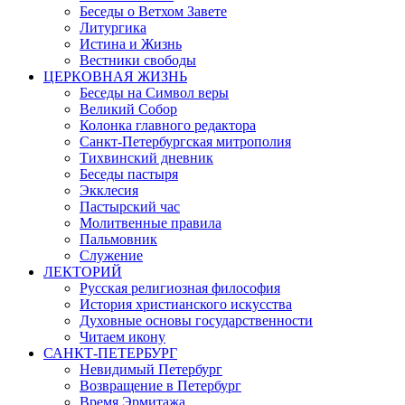
Беседы о Ветхом Завете
Литургика
Истина и Жизнь
Вестники свободы
ЦЕРКОВНАЯ ЖИЗНЬ
Беседы на Символ веры
Великий Собор
Колонка главного редактора
Санкт-Петербургская митрополия
Тихвинский дневник
Беседы пастыря
Экклесия
Пастырский час
Молитвенные правила
Пальмовник
Служение
ЛЕКТОРИЙ
Русская религиозная философия
История христианского искусства
Духовные основы государственности
Читаем икону
САНКТ-ПЕТЕРБУРГ
Невидимый Петербург
Возвращение в Петербург
Время Эрмитажа