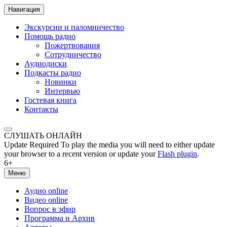
Навигация
Экскурсии и паломничество
Помощь радио
Пожертвования
Сотрудничество
Аудиодиски
Подкасты радио
Новинки
Интервью
Гостевая книга
Контакты
СЛУШАТЬ ОНЛАЙН
Update Required
To play the media you will need to either update
your browser to a recent version or update your
Flash plugin
.
6+
Меню
Аудио online
Видео online
Вопрос в эфир
Программа и Архив