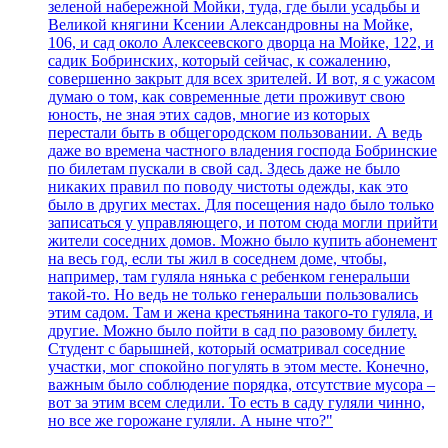
зеленой набережной Мойки, туда, где были усадьбы и
Великой княгини Ксении Александровны на Мойке,
106, и сад около Алексеевского дворца на Мойке, 122, и
садик Бобринских, который сейчас, к сожалению,
совершенно закрыт для всех зрителей. И вот, я с ужасом
думаю о том, как современные дети проживут свою
юность, не зная этих садов, многие из которых
перестали быть в общегородском пользовании. А ведь
даже во времена частного владения господа Бобринские
по билетам пускали в свой сад. Здесь даже не было
никаких правил по поводу чистоты одежды, как это
было в других местах. Для посещения надо было только
записаться у управляющего, и потом сюда могли прийти
жители соседних домов. Можно было купить абонемент
на весь год, если ты жил в соседнем доме, чтобы,
например, там гуляла нянька с ребенком генеральши
такой-то. Но ведь не только генеральши пользовались
этим садом. Там и жена крестьянина такого-то гуляла, и
другие. Можно было пойти в сад по разовому билету.
Студент с барышней, который осматривал соседние
участки, мог спокойно погулять в этом месте. Конечно,
важным было соблюдение порядка, отсутствие мусора –
вот за этим всем следили. То есть в саду гуляли чинно,
но все же горожане гуляли. А ныне что?"