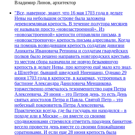
Владимир Линов, архитектор
"Все, наверное, знают, что 16 мая 1703 года в дельте
Невы на небольшом острове была заложена
деревоземляная крепость. В течение полутора месяцев
ее называли просто «новозастроенной». Из
«новозастроенной» крепости отправляли письма, в
«новозастроенную» крепость письма адресовали. Когда
на помощь возводившим крепость солдатам дивизии
Аникиты Ивановича Репнина и солдатам гвардейских
полков было решено направить новгородских крестьян,
то местом сбора назначили не новую безымянную
крепость в дельте Невы, про которую ещё мало кто знал,
а Шлотбург, бывший шведский Ниеншанц. Однако 29
июня 1703 года в крепости, в казармах, устроенных в
бастионе Александра Даниловича Меншикова,
торжественно отмечалось тезоименитство царя Петра
Алексеевича. 29 июня – это Петров день, то есть День
святых апостолов Петра и Павла. Святой Петр – это
небесный покровитель Петра Алексеевича.
Практически всегда, где бы государь ни находился – в
походе или в Москве – он вместе со своими
сподвижниками стремился отметить праздник банкетом,
весело провести день вместе со своими ближайшими
соратниками. И если еще 28 июня крепость была