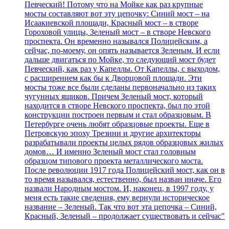
Певческий! Потому что на Мойке как раз крупные
мосты составляют вот эту цепочку: Синий мост – на
Исаакиевской площади, Красный мост – в створе
Гороховой улицы, Зеленый мост – в створе Невского
проспекта. Он временно назывался Полицейским, а
сейчас, по-моему, он опять называется Зеленым. И если
дальше двигаться по Мойке, то следующий мост будет
Певческий, как раз у Капеллы. От Капеллы, с выходом,
с расширением как бы к Дворцовой площади. Эти
мосты тоже все были сделаны первоначально из таких
чугунных ящиков. Причем Зеленый мост, который
находится в створе Невского проспекта, был по этой
конструкции построен первым и стал образцовым. В
Петербурге очень любят образцовые проекты. Еще в
Петровскую эпоху Трезини и другие архитекторы
разрабатывали проекты целых рядов образцовых жилых
домов… И именно Зеленый мост стал головным
образцом типового проекта металлического моста.
После революции 1917 года Полицейский мост, как он в
то время назывался, естественно, был назван иначе. Его
назвали Народным мостом. И, наконец, в 1997 году, у
меня есть такие сведения, ему вернули историческое
название – Зеленый. Так что вот эта цепочка – Синий,
Красный, Зеленый – продолжает существовать и сейчас"