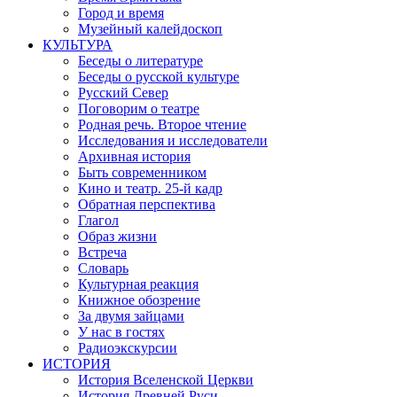
Город и время
Музейный калейдоскоп
КУЛЬТУРА
Беседы о литературе
Беседы о русской культуре
Русский Север
Поговорим о театре
Родная речь. Второе чтение
Исследования и исследователи
Архивная история
Быть современником
Кино и театр. 25-й кадр
Обратная перспектива
Глагол
Образ жизни
Встреча
Словарь
Культурная реакция
Книжное обозрение
За двумя зайцами
У нас в гостях
Радиоэкскурсии
ИСТОРИЯ
История Вселенской Церкви
История Древней Руси