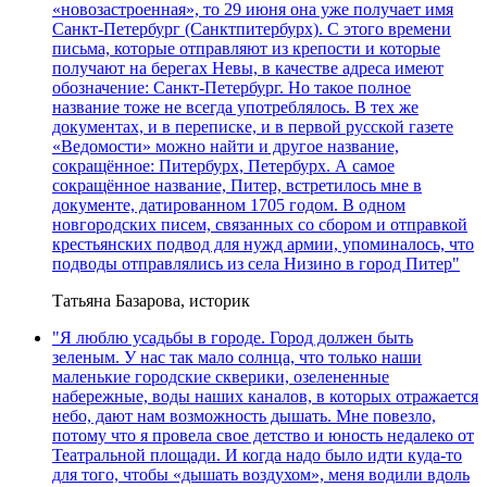
«новозастроенная», то 29 июня она уже получает имя
Санкт-Петербург (Санктпитербурх). С этого времени
письма, которые отправляют из крепости и которые
получают на берегах Невы, в качестве адреса имеют
обозначение: Санкт-Петербург. Но такое полное
название тоже не всегда употреблялось. В тех же
документах, и в переписке, и в первой русской газете
«Ведомости» можно найти и другое название,
сокращённое: Питербурх, Петербурх. А самое
сокращённое название, Питер, встретилось мне в
документе, датированном 1705 годом. В одном
новгородских писем, связанных со сбором и отправкой
крестьянских подвод для нужд армии, упоминалось, что
подводы отправлялись из села Низино в город Питер"
Татьяна Базарова, историк
"Я люблю усадьбы в городе. Город должен быть
зеленым. У нас так мало солнца, что только наши
маленькие городские скверики, озелененные
набережные, воды наших каналов, в которых отражается
небо, дают нам возможность дышать. Мне повезло,
потому что я провела свое детство и юность недалеко от
Театральной площади. И когда надо было идти куда-то
для того, чтобы «дышать воздухом», меня водили вдоль