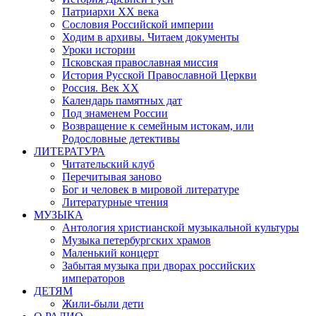
Патриархи XX века
Сословия Российской империи
Ходим в архивы. Читаем документы
Уроки истории
Псковская православная миссия
История Русской Православной Церкви
Россия. Век ХХ
Календарь памятных дат
Под знаменем России
Возвращение к семейным истокам, или
Родословные детективы
ЛИТЕРАТУРА
Читательский клуб
Перечитывая заново
Бог и человек в мировой литературе
Литературные чтения
МУЗЫКА
Антология христианской музыкальной культуры
Музыка петербургских храмов
Маленький концерт
Забытая музыка при дворах российских
императоров
ДЕТЯМ
Жили-были дети