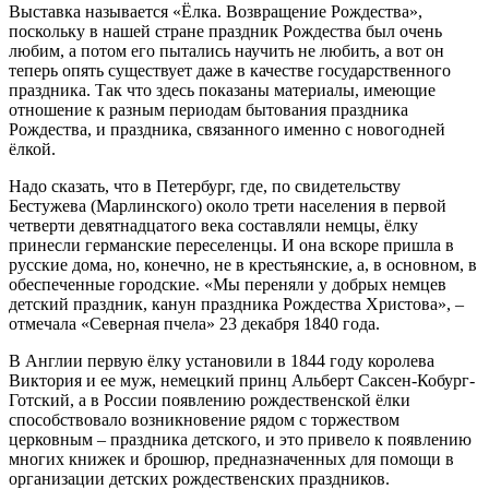
Выставка называется «Ёлка. Возвращение Рождества»,
поскольку в нашей стране праздник Рождества был очень
любим, а потом его пытались научить не любить, а вот он
теперь опять существует даже в качестве государственного
праздника. Так что здесь показаны материалы, имеющие
отношение к разным периодам бытования праздника
Рождества, и праздника, связанного именно с новогодней
ёлкой.
Надо сказать, что в Петербург, где, по свидетельству
Бестужева (Марлинского) около трети населения в первой
четверти девятнадцатого века составляли немцы, ёлку
принесли германские переселенцы. И она вскоре пришла в
русские дома, но, конечно, не в крестьянские, а, в основном, в
обеспеченные городские. «Мы переняли у добрых немцев
детский праздник, канун праздника Рождества Христова», –
отмечала «Северная пчела» 23 декабря 1840 года.
В Англии первую ёлку установили в 1844 году королева
Виктория и ее муж, немецкий принц Альберт Саксен-Кобург-
Готский, а в России появлению рождественской ёлки
способствовало возникновение рядом с торжеством
церковным – праздника детского, и это привело к появлению
многих книжек и брошюр, предназначенных для помощи в
организации детских рождественских праздников.