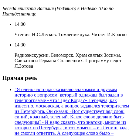
Беседа епископа Василия (Родзянко) в Неделю 10-ю по
Пятидесятнице
14:00
Чтения. Н.С.Лесков. Томление духа. Читает И.Краско
14:30
Радиоэкскурсии. Беломорск. Храм святых Зосимы,
Савватия и Германа Соловецких. Программу ведет
Л.Зотова
Прямая речь
"Я очень часто рассказываю знакомым и друзьям
историю с вопросом, который однажды был задан в
телепрограмме «Что? Где? Когда?» Передача, как
известно, московская, а вопрос задавался телезрителем
из Петербурга. Он сказал: «Вот существует ряд слов:
синий, красный, зеленый. Какое слово должно быть
следующим?» И надо сказать, что знатоки, многие из
которых из Петербурга, в тот момент – из Ленинграда,
не смогли ответить. А следующее слово было –