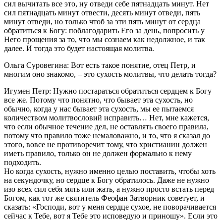
сил вычитать все это, ну отведи себе пятнадцать минут. Нет
сил пятнадцать минут отвести, десять минут отведи, пять
минут отведи, но только чтоб за эти пять минут от сердца
обратиться к Богу: поблагодарить Его за день, попросить у
Него прощения за то, что мы сознаем как недолжное, и так
далее. И тогда это будет настоящая молитва.
Ольга Суровегина: Вот есть такое понятие, отец Петр, и
многим оно знакомо, – это сухость молитвы, что делать тогда?
Игумен Петр: Нужно постараться обратиться сердцем к Богу
все же. Потому что понятно, что бывает эта сухость, но
обычно, когда у нас бывает эта сухость, мы ее пытаемся
количеством молитвословий исправить… Нет, мне кажется,
что если обычное течение дел, не оставлять своего правила,
потому что правило тоже немаловажно, и то, что я сказал до
этого, вовсе не противоречит тому, что христианин должен
иметь правило, только он не должен формально к нему
подходить.
Но когда сухость, нужно именно целью поставить, чтобы хоть
на секундочку, но сердце к Богу обратилось. Даже не нужно
изо всех сил себя мять или жать, а нужно просто встать перед
Богом, как тот же святитель Феофан Затворник советует, и
сказать: «Господи, вот у меня сердце сухое, не поворачивается
сейчас к Тебе, вот я Тебе это исповедую и приношу». Если это