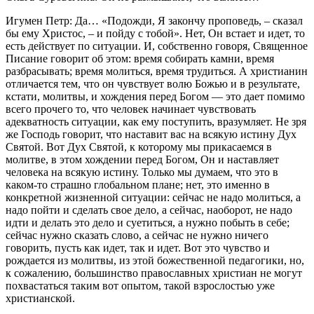
Игумен Петр: Да… «Подожди, Я закончу проповедь, – сказал
бы ему Христос, – и пойду с тобой». Нет, Он встает и идет, то
есть действует по ситуации. И, собственно говоря, Священное
Писание говорит об этом: время собирать камни, время
разбрасывать; время молиться, время трудиться. А христианин
отличается тем, что он чувствует волю Божью и в результате,
кстати, молитвы, и хождения перед Богом — это дает помимо
всего прочего то, что человек начинает чувствовать
адекватность ситуации, как ему поступить, вразумляет. Не зря
же Господь говорит, что наставит вас на всякую истину Дух
Святой. Вот Дух Святой, к которому мы прикасаемся в
молитве, в этом хождении перед Богом, Он и наставляет
человека на всякую истину. Только мы думаем, что это в
каком-то страшно глобальном плане; нет, это именно в
конкретной жизненной ситуации: сейчас не надо молиться, а
надо пойти и сделать свое дело, а сейчас, наоборот, не надо
идти и делать это дело и суетиться, а нужно побыть в себе;
сейчас нужно сказать слово, а сейчас не нужно ничего
говорить, пусть как идет, так и идет. Вот это чувство и
рождается из молитвы, из этой божественной педагогики, но,
к сожалению, большинство православных христиан не могут
похвастаться таким вот опытом, такой взрослостью уже
христианской.