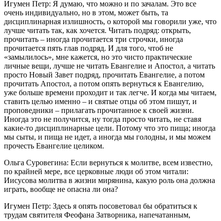
Игумен Петр: Я думаю, что можно и по зачалам. Это все
очень индивидуально, но в этом, может быть, та
дисциплинарная излишность, о которой мы говорили уже, что
лучше читать так, как хочется. Читать подряд: открыть,
прочитать – иногда прочитается три строчки, иногда
прочитается пять глав подряд. И для того, чтоб не
«замылилось», мне кажется, но это чисто практические
личные вещи, лучше не читать Евангелие и Апостол, а читать
просто Новый Завет подряд, прочитать Евангелие, а потом
прочитать Апостол, а потом опять вернуться к Евангелию,
уже больше времени проходит и так легче. И когда мы читаем,
ставить целью именно – и святые отцы об этом пишут, и
проповедники – прилагать прочитанное к своей жизни.
Иногда это не получится, ну тогда просто читать, не ставя
какие-то дисциплинарные цели. Потому что это пища; иногда
мы сыты, и пища не идет, а иногда мы голодны, и мы можем
прочесть Евангелие целиком.
Ольга Суровегина: Если вернуться к молитве, всем известно,
по крайней мере, все церковные люди об этом читали:
Иисусова молитва в жизни мирянина, какую роль она должна
играть, вообще не опасна ли она?
Игумен Петр: Здесь я опять посоветовал бы обратиться к
трудам святителя Феофана Затворника, напечатанным,