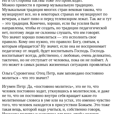
Но и со стороны паствы тоже это происходит.
Можно привести в пример музыкальную традицию.
Музыкальная традиция многих стран вековая такова, что
музицируют все, но в некоторых странах не музицируют по
вечерам, а пьют пиво и перед телевизором лежат. Так же и тут
– это традиция. Конечно, хорошо, если бы усилия были
направлены, чтобы ее создать, но традиции педагогической
нет, поэтому люди не склонны слушать, что им говорят.
Что значит хорошо помолиться — это исполнить свое
правило. Кому оно нужно, это правило: Богу, святым, к
которым обращается? Ну значит, если она не воспринимает
педагогику от людей, будет воспитывать Господь. Господь
воспитывает всегда, действенно, с любовью, очень деликатно,
тактично, но не отступает от человека, пока он не поймет. А
это может в самых разных жизненных ситуациях проявляться
Ольга Суровегина: Отец Петр, нам заповедано постоянно
молиться – что это значит?
Игумен Петр: Да, «постоянно молитесь», это не то, что
человек постоянно ходит, уткнувшись в молитвослов, и даже
не то, что он постоянно внутри себя вращает какие-то
молитвенные словеса в уме или на устах, это именно чувство
того, что человек находится в присутствии Божьем. Это тоже
такая вещь, которой надо учиться, и, собственно говоря,
Иисусова молитва и назначена для того, чтобы человек