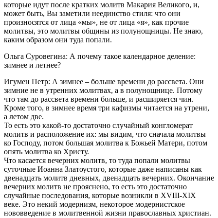
которые идут после кратких молитв Макария Великого, и,
может быть, Вы заметили неединство стиля: что они
произносятся от лица «мы», не от лица «я», как прочие
молитвы, это молитвы общины из полунощницы. Не знаю,
каким образом они туда попали.
Ольга Суровегина: А почему такое календарное деление:
зимнее и летнее?
Игумен Петр: А зимнее – больше времени до рассвета. Они
зимние не в утренних молитвах, а в полунощнице. Потому
что там до рассвета времени больше, и расширяется чин.
Кроме того, в зимнее время три кафизмы читается на утрени,
а летом две.
То есть это какой-то достаточно случайный конгломерат
молитв и расположение их: мы видим, что сначала молитвы
ко Господу, потом большая молитва к Божьей Матери, потом
опять молитва ко Христу.
Что касается вечерних молитв, то туда попали молитвы
суточные Иоанна Златоустого, которые даже написаны как
двенадцать молитв дневных, двенадцать вечерних. Окончание
вечерних молитв не прояснено, то есть это достаточно
случайные последования, которые возникли в XVIII-XIX
веке. Это некий модернизм, некоторое модернистское
нововведение в молитвенной жизни православных христиан.