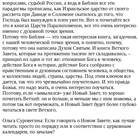
вопросами, судьбой России, а ведь в Библии все эти
парадигмы прописаны, как Израильское царство от своего
рассвета при Давиде и Соломоне скатилось до того, что
Господь был вынужден в плен увести. Вот и почитайте все
это в книгах Царств Паралипоменон, все это очень интересно
именно с духовной точки зрения.
Потому что Библия — это такая интересная книга, загадочная,
с нашей человеческой точки зрения, и понятно, почему,
потому что она написана Духом Святым. И книги Ветхого
Завета, которые на протяжении тысячи лет складывались, –
принцип их один и тот же: отношение Бога к человеку,
действие Бога в истории, действие Бога сообразно с
нравственным и духовным состоянием человека, и общества,
и коллектива людей, страны, царства. Под этим ключом все
дается, так что это чрезвычайно поучительно. И это правда
Божья, это надо знать, и очень интересно поучаться.
Поэтому, если «замылился» уже Новый Завет, то хорошо
почитать Ветхий: он и больше, и меньше мы с ним знакомы, а
потом так вот перемежать, и Новый Завет будет более глубоко
читаться в свете Ветхого.
Ольга Суровегина: Если говорить о Новом Завете, как лучше
читать: просто по порядку или в соответствии с церковным
календарем, по зачалам?