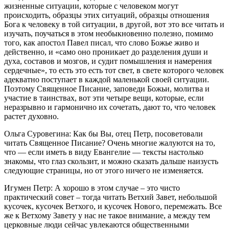
жизненные ситуации, которые с человеком могут
происходить, образцы этих ситуаций, образцы отношения
Бога к человеку в той ситуации, в другой, вот это все читать и
изучать, поучаться в этом необыкновенно полезно, помимо
того, как апостол Павел писал, что слово Божье живо и
действенно, и «само оно проникает до разделения души и
духа, составов и мозгов, и судит помышления и намерения
сердечные», то есть это есть тот свет, в свете которого человек
адекватно поступает в каждой маленькой своей ситуации.
Поэтому Священное Писание, заповеди Божьи, молитва и
участие в таинствах, вот эти четыре вещи, которые, если
неразрывно и гармонично их сочетать, дают то, что человек
растет духовно.
Ольга Суровегина: Как бы Вы, отец Петр, посоветовали
читать Священное Писание? Очень многие жалуются на то,
что — если иметь в виду Евангелие — тексты настолько
знакомы, что глаз скользит, и можно сказать дальше наизусть
следующие страницы, но от этого ничего не изменяется.
Игумен Петр: А хорошо в этом случае – это чисто
практический совет – тогда читать Ветхий Завет, небольшой
кусочек, кусочек Ветхого, и кусочек Нового, перемежать. Все
же к Ветхому Завету у нас не такое внимание, а между тем
церковные люди сейчас увлекаются общественными