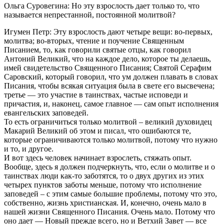
Ольга Суровегина: Но эту взрослость дает только то, что
называется непрестанной, постоянной молитвой?
Игумен Петр: Эту взрослость дают четыре вещи: во-первых,
молитва; во-вторых, чтение и поучение Священным
Писанием, то, как говорили святые отцы, как говорил
Антоний Великий, что на каждое дело, которое ты делаешь,
имей свидетельство Священного Писания; Святой Серафим
Саровский, который говорил, что ум должен плавать в словах
Писания, чтобы всякая ситуация была в свете его высвечена;
третье — это участие в таинствах, частые исповеди и
причастия, и, наконец, самое главное — сам опыт исполнения
евангельских заповедей.
То есть ограничиться только молитвой – великий духовидец
Макарий Великий об этом и писал, что ошибаются те,
которые ограничиваются только молитвой, потому что нужно
и то, и другое.
И вот здесь человек начинает взрослеть, стяжать опыт.
Вообще, здесь я должен подчеркнуть, что, если о молитве и о
таинствах люди как-то заботятся, то о двух других из этих
четырех пунктов заботы меньше, потому что исполнение
заповедей – с этим самые большие проблемы, потому что это,
собственно, жизнь христианская. И, конечно, очень мало в
нашей жизни Священного Писания. Очень мало. Потому что
оно дает — Новый прежде всего, но и Ветхий Завет — все