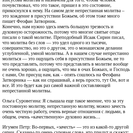
почувствовал, что это такое, пришел в это состояние,
прикоснулся к нему. На самом деле непрестанная молитва –
это хождение в присутствии Божьем, об этом тоже много
пишет Феофан Затворник.
Конечно, нам нужно здесь иметь большую трезвость и
духовную осторожность, потому что многие святые отцы
писали о такой молитве. Преподобный Исаак Сирин писал,
что молитва без слов — это удел одного из тысячи,
совершенство, но это о другом, это о монашеском делании
углубленной, умной молитвы. А в нашем случае непрестанно
молиться — это ощущать себя в присутствии Божьем, не то
что представлять, потому что представлять в молитве вообще
не очень хорошо, а ощущать, что мы в очах Божьих, и Господь
с нами, Он присущ нам, как – опять сошлюсь на Феофана
Затворника — как ни спрашивай, а верь просто, тут Он, вот и
все. И это будет как раз самой важной составляющей
непрестанной молитвы.
Ольга Суровегина: Я слышала еще такое мнение, что за эту
постоянную молитву, непрестанную молитву, можно зачесть
очень честную работу, очень верные отношения с людьми, в
общем, очень «качественную» духовно жизнь…
Игумен Петр: Во-первых, «зачесть» — это из какой-то другой
серии. Сказаны-то очень суровые слова, что придут и скажут: