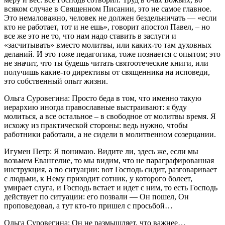
всяком случае в Священном Писании, это не самое главное.
Это немаловажно, человек не должен бездельничать — «если
кто не работает, тот и не ешь», говорит апостол Павел, – но
все же это не то, что нам надо ставить в заслуги и
«засчитывать» вместо молитвы, или каких-то там духовных
деланий. И это тоже педагогика, тоже познается с опытом; это
не значит, что ты будешь читать святоотеческие книги, или
получишь какие-то директивы от священника на исповеди,
это собственный опыт жизни.
Ольга Суровегина: Просто беда в том, что именно такую
иерархию иногда православные выстраивают: я буду
молиться, а все остальное – в свободное от молитвы время. Я
исхожу из практической стороны: ведь нужно, чтобы
работники работали, а не сидели в молитвенном созерцании.
Игумен Петр: Я понимаю. Видите ли, здесь же, если мы
возьмем Евангелие, то мы видим, что не параграфированная
инструкция, а по ситуации: вот Господь сидит, разговаривает
с людьми, к Нему приходит сотник, у которого болеет,
умирает слуга, и Господь встает и идет с ним, то есть Господь
действует по ситуации: его позвали — Он пошел, Он
проповедовал, а тут кто-то пришел с просьбой…
Ольга Суровегина: Он не размышляет, что важнее…