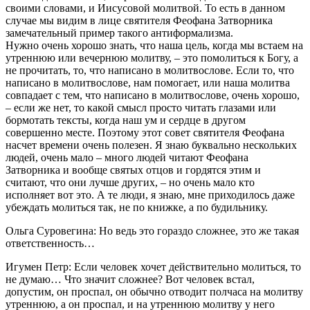
своими словами, и Иисусовой молитвой. То есть в данном
случае мы видим в лице святителя Феофана Затворника
замечательный пример такого антиформализма.
Нужно очень хорошо знать, что наша цель, когда мы встаем на
утреннюю или вечернюю молитву, – это помолиться к Богу, а
не прочитать, то, что написано в молитвослове. Если то, что
написано в молитвослове, нам помогает, или наша молитва
совпадает с тем, что написано в молитвослове, очень хорошо,
– если же нет, то какой смысл просто читать глазами или
бормотать тексты, когда наш ум и сердце в другом
совершенно месте. Поэтому этот совет святителя Феофана
насчет времени очень полезен. Я знаю буквально нескольких
людей, очень мало – много людей читают Феофана
Затворника и вообще святых отцов и гордятся этим и
считают, что они лучше других, – но очень мало кто
исполняет вот это. А те люди, я знаю, мне приходилось даже
убеждать молиться так, не по книжке, а по будильнику.
Ольга Суровегина: Но ведь это гораздо сложнее, это же такая
ответственность…
Игумен Петр: Если человек хочет действительно молиться, то
не думаю… Что значит сложнее? Вот человек встал,
допустим, он проспал, он обычно отводит полчаса на молитву
утреннюю, а он проспал, и на утреннюю молитву у него