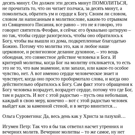
десять минут. Он должен эти десять минут ПОМОЛИТЬСЯ,
не прочитать то, что он читает полчаса, за десять минут, а
помолиться, обратить ум и сердце к Богу. Своим ли словом,
словом ли написанным в молитвослове, каким-то отрывком
из Священного Писания, все равно – это не я говорю, это
говорит святитель Феофан, я сейчас его буквально цитирую –
но так, чтобы сердце разогрелось, чтобы оно обратилось к
Богу, чтобы вы вышли из дома, подкрепленные благодатью
Божию. Потому что молитва это, как и любое наше
церковное, и религиозное делание духовное, – это вещь
обоюдная, это совместное действие человека и Бога. И
критерий молитвы, когда Бог на молитву откликается, то есть
это не то, что вам знамение, или запахи, или какое-то особое
чувство, нет. А вот именно сердце человеческое знает и
чувствует, когда оно просто пробормотало слова, и когда оно
действительно обратилось к Богу. Сам факт этого обращения к
Богу человека возрадует, возрадует сердце, потому что где Бог,
там и радость. И вот с этой радостью – пусть она небольшая,
каждый в свою меру, конечно – вот с этой радостью человек
выйдет как за каменной стеной, и в метро ввинтится…
Ольга Суровегина: Да, весь день как у Христа за пазухой…
Игумен Петр: Так что я бы так ответил насчет утренних и
вечерних молитв. Вечерние молитвы – то же самое, ну нет