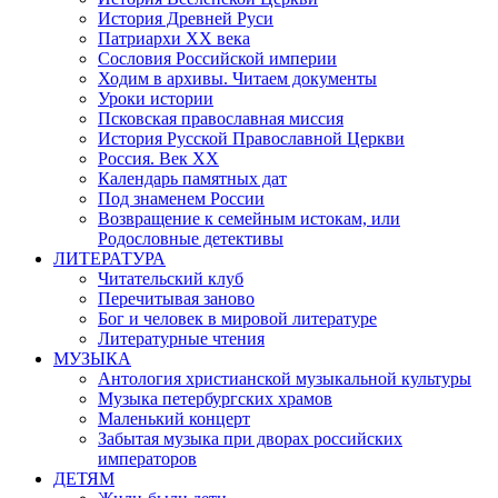
История Древней Руси
Патриархи XX века
Сословия Российской империи
Ходим в архивы. Читаем документы
Уроки истории
Псковская православная миссия
История Русской Православной Церкви
Россия. Век ХХ
Календарь памятных дат
Под знаменем России
Возвращение к семейным истокам, или
Родословные детективы
ЛИТЕРАТУРА
Читательский клуб
Перечитывая заново
Бог и человек в мировой литературе
Литературные чтения
МУЗЫКА
Антология христианской музыкальной культуры
Музыка петербургских храмов
Маленький концерт
Забытая музыка при дворах российских
императоров
ДЕТЯМ