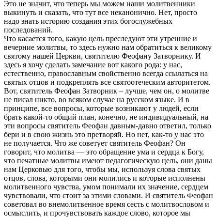
Это не значит, что теперь мы можем наши молитвенники
выкинуть и сказать, что тут все неканонично. Нет, просто
надо знать историю создания этих богослужебных
последований.
Что касается того, какую цель преследуют эти утренние и
вечерние молитвы, то здесь нужно нам обратиться к великому
святому нашей Церкви, святителю Феофану Затворнику. И
здесь я хочу сделать замечание вот какого рода: у нас,
естественно, православным свойственно всегда ссылаться на
святых отцов и подкреплять все святоотеческим авторитетом.
Вот, святитель Феофан Затворник – лучше, чем он, о молитве
не писал никто, во всяком случае на русском языке. И в
принципе, все вопросы, которые возникают у людей, если
брать какой-то общий план, конечно, не индивидуальный, на
эти вопросы святитель Феофан давным-давно ответил, только
бери и в свою жизнь это претворяй. Но нет, как-то у нас это
не получается. Что же советует святитель Феофан? Он
говорит, что молитва — это обращение ума и сердца к Богу,
что печатные молитвы имеют педагогическую цель, они даны
нам Церковью для того, чтобы мы, используя слова святых
отцов, слова, которыми они молились и которые исполнены
молитвенного чувства, умом понимали их значение, сердцем
чувствовали, что стоит за этими словами. И святитель Феофан
советовал во внемолитвенное время сесть с молитвословом и
осмыслить, и прочувствовать каждое слово, которое мы