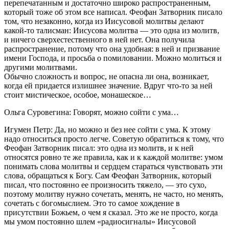
перепечатанным и достаточно широко распространенным,
который тоже об этом все написал. Феофан Затворник писало
том, что незаконно, когда из Иисусовой молитвы делают
какой-то талисман: Иисусова молитва — это одна из молитв,
и ничего сверхестественного в ней нет. Она получила
распространение, потому что она удобная: в ней и призвание
имени Господа, и просьба о помиловании. Можно молиться и
другими молитвами.
Обычно сложность и вопрос, не опасна ли она, возникает,
когда ей придается излишнее значение. Вдруг что-то за ней
стоит мистическое, особое, монашеское…
Ольга Суровегина: Говорят, можно сойти с ума…
Игумен Петр: Да, но можно и без нее сойти с ума. К этому
надо относиться просто легче. Советую обратиться к тому, что
Феофан Затворник писал: это одна из молитв, и к ней
относятся ровно те же правила, как и к каждой молитве: умом
понимать слова молитвы и сердцем стараться чувствовать эти
слова, обращаться к Богу. Сам Феофан Затворник, который
писал, что постоянно ее произносить тяжело, — это сухо,
поэтому молитву нужно сочетать, менять, не часто, но менять,
сочетать с богомыслием. Это то самое хождение в
присутствии Божьем, о чем я сказал. Это же не просто, когда
мы умом постоянно шлем «радиосигналы» Иисусовой