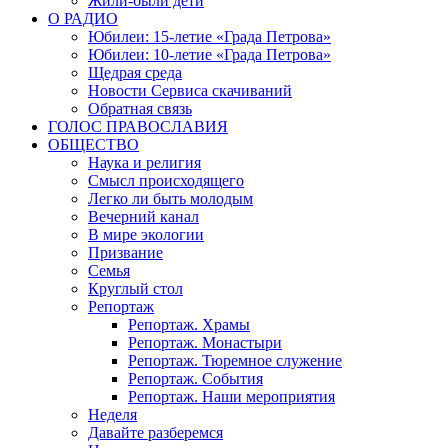
Жили-были дети
О РАДИО
Юбилеи: 15-летие «Града Петрова»
Юбилеи: 10-летие «Града Петрова»
Щедрая среда
Новости Сервиса скачиваний
Обратная связь
ГОЛОС ПРАВОСЛАВИЯ
ОБЩЕСТВО
Наука и религия
Смысл происходящего
Легко ли быть молодым
Вечерний канал
В мире экологии
Призвание
Семья
Круглый стол
Репортаж
Репортаж. Храмы
Репортаж. Монастыри
Репортаж. Тюремное служение
Репортаж. События
Репортаж. Наши мероприятия
Неделя
Давайте разберемся