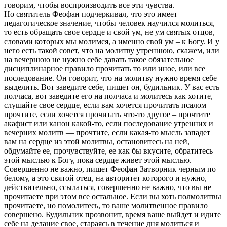
говорим, чтобы воспроизводить все эти чувства.
Но святитель Феофан подчеркивал, что это имеет
педагогическое значение, чтобы человек научился молиться,
то есть обращать свое сердце и свой ум, не ум святых отцов,
словами которых мы молимся, а именно свой ум – к Богу. И у
него есть такой совет, что на молитву утреннюю, скажем, или
на вечернюю не нужно себе давать такое обязательное
дисциплинарное правило прочитать то или иное, или все
последование. Он говорит, что на молитву нужно время себе
выделить. Вот заведите себе, пишет он, будильник. У вас есть
полчаса, вот заведите его на полчаса и молитесь как хотите,
слушайте свое сердце, если вам хочется прочитать псалом —
прочтите, если хочется прочитать что-то другое – прочтите
акафист или канон какой-то, если последование утренних и
вечерних молитв — прочтите, если какая-то мысль западет
вам на сердце из этой молитвы, остановитесь на ней,
обдумайте ее, прочувствуйте, ее как бы вкусите, обратитесь
этой мыслью к Богу, пока сердце живет этой мыслью.
Совершенно не важно, пишет Феофан Затворник черным по
белому, а это святой отец, на авторитет которого и нужно,
действительно, ссылаться, совершенно не важно, что вы не
прочитаете при этом все остальное. Если вы хоть полмолитвы
прочитаете, но помолитесь, то ваше молитвенное правило
совершено. Будильник прозвонит, время ваше выйдет и идите
себе на делание свое, стараясь в течение дня молиться и