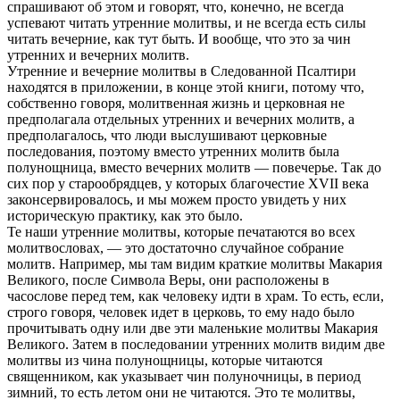
спрашивают об этом и говорят, что, конечно, не всегда
успевают читать утренние молитвы, и не всегда есть силы
читать вечерние, как тут быть. И вообще, что это за чин
утренних и вечерних молитв.
Утренние и вечерние молитвы в Следованной Псалтири
находятся в приложении, в конце этой книги, потому что,
собственно говоря, молитвенная жизнь и церковная не
предполагала отдельных утренних и вечерних молитв, а
предполагалось, что люди выслушивают церковные
последования, поэтому вместо утренних молитв была
полунощница, вместо вечерних молитв — повечерье. Так до
сих пор у старообрядцев, у которых благочестие XVII века
законсервировалось, и мы можем просто увидеть у них
историческую практику, как это было.
Те наши утренние молитвы, которые печатаются во всех
молитвословах, — это достаточно случайное собрание
молитв. Например, мы там видим краткие молитвы Макария
Великого, после Символа Веры, они расположены в
часослове перед тем, как человеку идти в храм. То есть, если,
строго говоря, человек идет в церковь, то ему надо было
прочитывать одну или две эти маленькие молитвы Макария
Великого. Затем в последовании утренних молитв видим две
молитвы из чина полунощницы, которые читаются
священником, как указывает чин полуночницы, в период
зимний, то есть летом они не читаются. Это те молитвы,