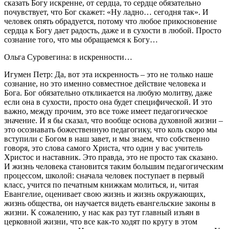
сказать Богу искренне, от сердца, то сердце обязательно
почувствует, что Бог скажет: «Ну ладно… сегодня так». И
человек опять обрадуется, потому что любое прикосновение
сердца к Богу дает радость, даже и в сухости в любой. Просто
сознание того, что мы обращаемся к Богу…
Ольга Суровегина: в искренности…
Игумен Петр: Да, вот эта искренность – это не только наше
сознание, но это именно совместное действие человека и
Бога. Бог обязательно откликается на любую молитву, даже
если она в сухости, просто она будет специфической. И это
важно, между прочим, это все тоже имеет педагогическое
значение. И я бы сказал, что вообще основа духовной жизни –
это осознавать божественную педагогику, что коль скоро мы
вступили с Богом в наш завет, и мы знаем, что собственно
говоря, это слова самого Христа, что один у вас учитель
Христос и наставник. Это правда, это не просто так сказано.
И жизнь человека становится таким большим педагогическим
процессом, школой: сначала человек поступает в первый
класс, учится по печатным книжкам молиться, и, читая
Евангелие, оценивает свою жизнь и жизнь окружающих,
жизнь общества, он научается видеть евангельские законы в
жизни. К сожалению, у нас как раз тут главный изъян в
церковной жизни, что все как-то ходят по кругу в этом