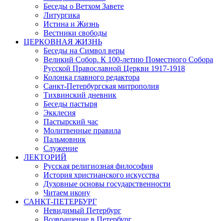
Беседы о Ветхом Завете
Литургика
Истина и Жизнь
Вестники свободы
ЦЕРКОВНАЯ ЖИЗНЬ
Беседы на Символ веры
Великий Собор. К 100-летию Поместного Собора
Русской Православной Церкви 1917-1918
Колонка главного редактора
Санкт-Петербургская митрополия
Тихвинский дневник
Беседы пастыря
Экклесия
Пастырский час
Молитвенные правила
Пальмовник
Служение
ЛЕКТОРИЙ
Русская религиозная философия
История христианского искусства
Духовные основы государственности
Читаем икону
САНКТ-ПЕТЕРБУРГ
Невидимый Петербург
Возвращение в Петербург