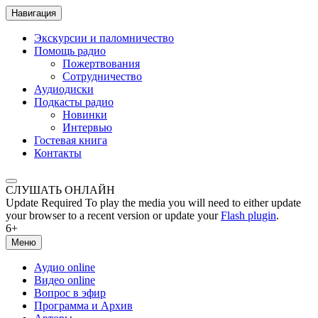
Навигация
Экскурсии и паломничество
Помощь радио
Пожертвования
Сотрудничество
Аудиодиски
Подкасты радио
Новинки
Интервью
Гостевая книга
Контакты
СЛУШАТЬ ОНЛАЙН
Update Required
To play the media you will need to either update
your browser to a recent version or update your
Flash plugin
.
6+
Меню
Аудио online
Видео online
Вопрос в эфир
Программа и Архив