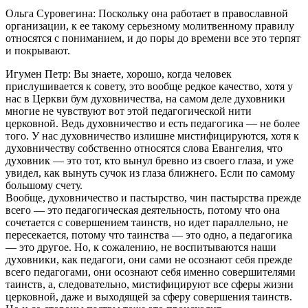
Ольга Суровегина: Поскольку она работает в православной
организации, к ее такому серьезному молитвенному правилу
относятся с пониманием, и до поры до времени все это терпят
и покрывают.
Игумен Петр: Вы знаете, хорошо, когда человек
прислушивается к совету, это вообще редкое качество, хотя у
нас в Церкви бум духовничества, на самом деле духовники
многие не чувствуют вот этой педагогической нити
церковной. Ведь духовничество и есть педагогика — не более
того. У нас духовничество излишне мистифицируются, хотя к
духовничеству собственно относятся слова Евангелия, что
духовник — это тот, кто вынул бревно из своего глаза, и уже
увидел, как вынуть сучок из глаза ближнего. Если по самому
большому счету.
Вообще, духовничество и пастырство, чин пастырства прежде
всего — это педагогическая деятельность, потому что она
сочетается с совершением таинств, но идет параллельно, не
пересекается, потому что таинства — это одно, а педагогика
— это другое. Но, к сожалению, не воспитываются наши
духовники, как педагоги, они сами не осознают себя прежде
всего педагогами, они осознают себя именно совершителями
таинств, а, следовательно, мистифицируют все сферы жизни
церковной, даже и выходящей за сферу совершения таинств.