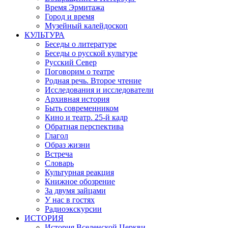
Время Эрмитажа
Город и время
Музейный калейдоскоп
КУЛЬТУРА
Беседы о литературе
Беседы о русской культуре
Русский Север
Поговорим о театре
Родная речь. Второе чтение
Исследования и исследователи
Архивная история
Быть современником
Кино и театр. 25-й кадр
Обратная перспектива
Глагол
Образ жизни
Встреча
Словарь
Культурная реакция
Книжное обозрение
За двумя зайцами
У нас в гостях
Радиоэкскурсии
ИСТОРИЯ
История Вселенской Церкви