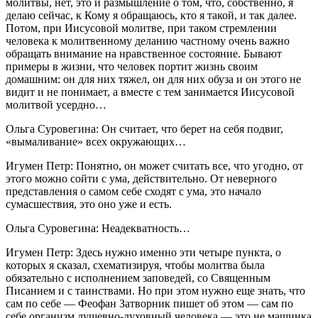
молитвы, нет, это и размышление о том, что, собственно, я
делаю сейчас, к Кому я обращаюсь, кто я такой, и так далее.
Потом, при Иисусовой молитве, при таком стремлении
человека к молитвенному деланию частному очень важно
обращать внимание на нравственное состояние. Бывают
примеры в жизни, что человек портит жизнь своим
домашним: он для них тяжел, он для них обуза и он этого не
видит и не понимает, а вместе с тем занимается Иисусовой
молитвой усердно…
Ольга Суровегина: Он считает, что берет на себя подвиг,
«вымаливание» всех окружающих…
Игумен Петр: Понятно, он может считать все, что угодно, от
этого можно сойти с ума, действительно. От неверного
представления о самом себе сходят с ума, это начало
сумасшествия, это оно уже и есть.
Ольга Суровегина: Неадекватность…
Игумен Петр: Здесь нужно именно эти четыре пункта, о
которых я сказал, схематизируя, чтобы молитва была
обязательно с исполнением заповедей, со Священным
Писанием и с таинствами. Но при этом нужно еще знать, что
сам по себе — Феофан Затворник пишет об этом — сам по
себе организм душевно-духовный человека — это не машинка