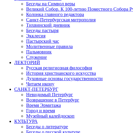
Беседы на Символ веры
Великий Собор. К 100-летию Поместного Собора Р
Колонка главного редактора
Санкт-Петербургская митрополия
Тихвинский дневник
Беседы пастыря
Экклесия
Пастырский час
Молитвенные правила
Пальмовник
Служение
ЛЕКТОРИЙ
Русская религиозная философия
История христианского искусства
Духовные основы государственности
Читаем икону
САНКТ-ПЕТЕРБУРГ
Невидимый Петербург
Возвращение в Петербург
Время Эрмитажа
Город и время
Музейный калейдоскоп
КУЛЬТУРА
Беседы о литературе
Беседы о русской культуре