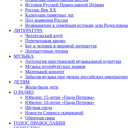
История Русской Православной Церкви
Россия. Век ХХ
Календарь памятных дат
Под знаменем России
Возвращение к семейным истокам, или Родословны
ЛИТЕРАТУРА
Читательский клуб
Перечитывая заново
Бог и человек в мировой литературе
Литературные чтения
МУЗЫКА
Антология христианской музыкальной культуры
Музыка петербургских храмов
Маленький концерт
Забытая музыка при дворах российских императоро
ДЕТЯМ
Жили-были дети
О РАДИО
Юбилеи: 15-летие «Града Петрова»
Юбилеи: 10-летие «Града Петрова»
Щедрая среда
Новости Сервиса скачиваний
Обратная связь
ГОЛОС ПРАВОСЛАВИЯ