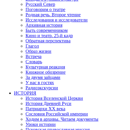
Русский Север
Поговорим о театре
Родная речь. Второе чтение
Исследования и исследователи
Архивная история
Быть современником
Кино и театр. 25-й кадр
Обратная перспектива
Глагол
Образ жизни
Встреча
Словарь
Культурная реакция
Книжное обозрение
За двумя зайцами
У нас в гостях
Радиоэкскурсии
ИСТОРИЯ
История Вселенской Церкви
История Древней Руси
Патриархи XX века
Сословия Российской империи
Ходим в архивы. Читаем документы
Уроки истории
Псковская православная миссия