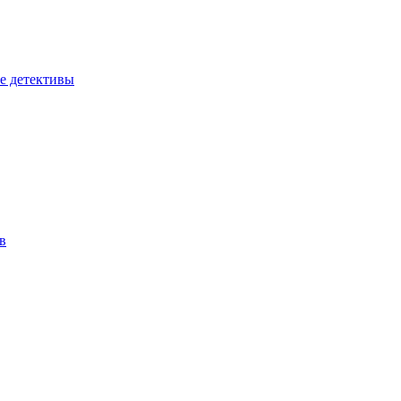
е детективы
в