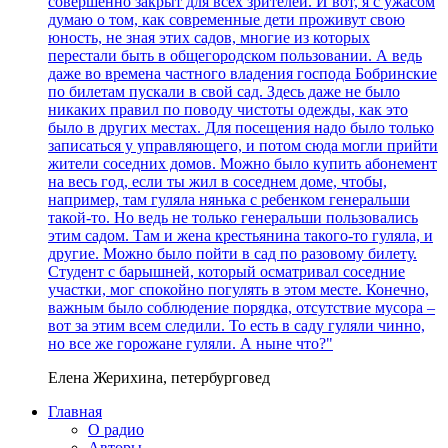
совершенно закрыт для всех зрителей. И вот, я с ужасом
думаю о том, как современные дети проживут свою
юность, не зная этих садов, многие из которых
перестали быть в общегородском пользовании. А ведь
даже во времена частного владения господа Бобринские
по билетам пускали в свой сад. Здесь даже не было
никаких правил по поводу чистоты одежды, как это
было в других местах. Для посещения надо было только
записаться у управляющего, и потом сюда могли прийти
жители соседних домов. Можно было купить абонемент
на весь год, если ты жил в соседнем доме, чтобы,
например, там гуляла нянька с ребенком генеральши
такой-то. Но ведь не только генеральши пользовались
этим садом. Там и жена крестьянина такого-то гуляла, и
другие. Можно было пойти в сад по разовому билету.
Студент с барышней, который осматривал соседние
участки, мог спокойно погулять в этом месте. Конечно,
важным было соблюдение порядка, отсутствие мусора –
вот за этим всем следили. То есть в саду гуляли чинно,
но все же горожане гуляли. А ныне что?"
Елена Жерихина, петербурговед
Главная
О радио
Авторы