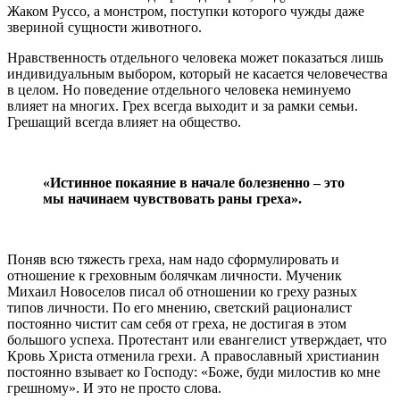
Жаком Руссо, а монстром, поступки которого чужды даже
звериной сущности животного.
Нравственность отдельного человека может показаться лишь
индивидуальным выбором, который не касается человечества
в целом. Но поведение отдельного человека неминуемо
влияет на многих. Грех всегда выходит и за рамки семьи.
Грешащий всегда влияет на общество.
«Истинное покаяние в начале болезненно – это
мы начинаем чувствовать раны греха».
Поняв всю тяжесть греха, нам надо сформулировать и
отношение к греховным болячкам личности. Мученик
Михаил Новоселов писал об отношении ко греху разных
типов личности. По его мнению, светский рационалист
постоянно чистит сам себя от греха, не достигая в этом
большого успеха. Протестант или евангелист утверждает, что
Кровь Христа отменила грехи. А православный христианин
постоянно взывает ко Господу: «Боже, буди милостив ко мне
грешному». И это не просто слова.