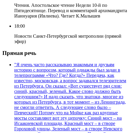
Чтения. Апостольское чтение Недели 10-й по
Пятидесятнице. Перевод и комментарий архимандрита
Ианнуария (Ивлиева). Читает К.Малышев
18:00
Новости Санкт-Петербургской митрополии (прямой
эфир)
Прямая речь
"Я очень часто рассказываю знакомым и друзьям
историю с вопросом, который однажды был задан в
телепрограмме «Что? Где? Когда?» Передача, как
известно, московская, а вопрос задавался телезрителем
из Петербурга. Он сказал: «Вот существует ряд слов:
синий, красный, зеленый. Какое слово должно быть
следующим?» И надо сказать, что знатоки, многие из
которых из Петербурга, в тот момент – из Ленинграда,
не смогли ответить. А следующее слово было –
Певческий! Потому что на Мойке как раз крупные
мосты составляют вот эту цепочку: Синий мост – на
Исаакиевской площади, Красный мост – в створе
Гороховой улицы, Зеленый мост – в створе Невского