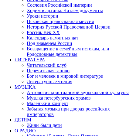
Сословия Российской империи
Ходим в архивы. Читаем документы
Уроки истории
Псковская православная миссия
История Русской Православной Церкви
Россия. Век ХХ
Календарь памятных дат
Под знаменем России
Возвращение к семейным истокам, или
Родословные детективы
ЛИТЕРАТУРА
Читательский клуб
Перечитывая заново
Бог и человек в мировой литературе
Литературные чтения
МУЗЫКА
Антология христианской музыкальной культуры
Музыка петербургских храмов
Маленький концерт
Забытая музыка при дворах российских
императоров
ДЕТЯМ
Жили-были дети
О РАДИО