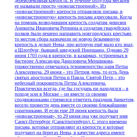
деревоземляная крепость. В течение полутора месяцев
ее называли просто «новозастроенной». Из
«новозастроенной» крепости отправляли письма, в
«новозастроенную» крепость письма адресовали. Когда
на помощь возводившим крепость солдатам дивизии
Аникиты Ивановича Репнина и солдатам гвардейских
полков было решено направить новгородских крестьян,
то местом сбора назначили не новую безымянную
крепость в дельте Невы, про которую ещё мало кто знал,
а Шлотбург, бывший шведский Ниеншанц. Однако 29
июня 1703 года в крепости, в казармах, устроенных в
бастионе Александра Даниловича Меншикова,
торжественно отмечалось тезоименитство царя Петра
Алексеевича. 29 июня – это Петров день, то есть День
святых апостолов Петра и Павла. Святой Петр – это
небесный покровитель Петра Алексеевича.
Практически всегда, где бы государь ни находился – в
походе или в Москве – он вместе со своими
сподвижниками стремился отметить праздник банкетом,
весело провести день вместе со своими ближайшими
соратниками. И если еще 28 июня крепость была
«новозастроенная», то 29 июня она уже получает имя
Санкт-Петербург (Санктпитербурх). С этого времени
письма, которые отправляют из крепости и которые
получают на берегах Невы, в качестве адреса имеют