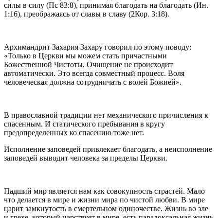
силы в силу (Пс 83:8), принимая благодать на благодать (Ин.
1:16), преображаясь от славы в славу (2Кор. 3:18).
Архимандрит Захария Захару говорил по этому поводу:
«Только в Церкви мы можем стать причастными
Божественной Чистоты. Очищение не происходит
автоматически. Это всегда совместный процесс. Воля
человеческая должна сотрудничать с волей Божией».
В православной традиции нет механического причисления к
спасенным. И статического пребывания в кругу
предопределенных ко спасению тоже нет.
Исполнение заповедей привлекает благодать, а неисполнение
заповедей выводит человека за пределы Церкви.
Падший мир является нам как совокупность страстей. Мало
что делается в мире и жизни мира по чистой любви. В мире
царит замкнутость в смертельном одиночестве. Жизнь во зле
и грехе, который царствует в мире, есть парадоксальная жизнь