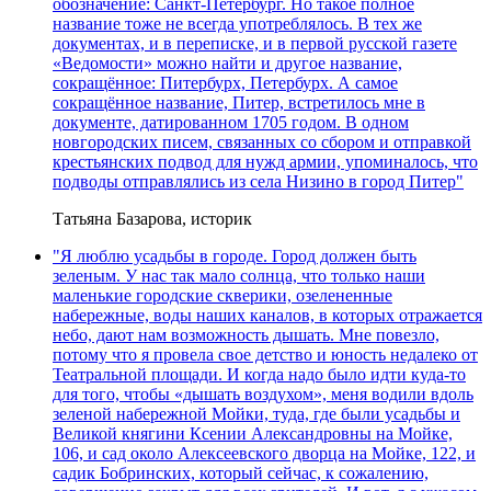
обозначение: Санкт-Петербург. Но такое полное
название тоже не всегда употреблялось. В тех же
документах, и в переписке, и в первой русской газете
«Ведомости» можно найти и другое название,
сокращённое: Питербурх, Петербурх. А самое
сокращённое название, Питер, встретилось мне в
документе, датированном 1705 годом. В одном
новгородских писем, связанных со сбором и отправкой
крестьянских подвод для нужд армии, упоминалось, что
подводы отправлялись из села Низино в город Питер"
Татьяна Базарова, историк
"Я люблю усадьбы в городе. Город должен быть
зеленым. У нас так мало солнца, что только наши
маленькие городские скверики, озелененные
набережные, воды наших каналов, в которых отражается
небо, дают нам возможность дышать. Мне повезло,
потому что я провела свое детство и юность недалеко от
Театральной площади. И когда надо было идти куда-то
для того, чтобы «дышать воздухом», меня водили вдоль
зеленой набережной Мойки, туда, где были усадьбы и
Великой княгини Ксении Александровны на Мойке,
106, и сад около Алексеевского дворца на Мойке, 122, и
садик Бобринских, который сейчас, к сожалению,