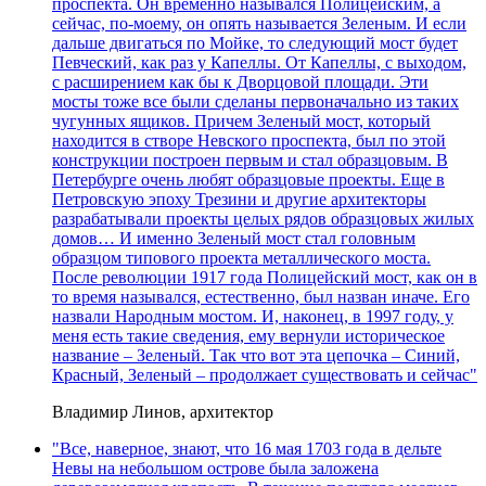
проспекта. Он временно назывался Полицейским, а
сейчас, по-моему, он опять называется Зеленым. И если
дальше двигаться по Мойке, то следующий мост будет
Певческий, как раз у Капеллы. От Капеллы, с выходом,
с расширением как бы к Дворцовой площади. Эти
мосты тоже все были сделаны первоначально из таких
чугунных ящиков. Причем Зеленый мост, который
находится в створе Невского проспекта, был по этой
конструкции построен первым и стал образцовым. В
Петербурге очень любят образцовые проекты. Еще в
Петровскую эпоху Трезини и другие архитекторы
разрабатывали проекты целых рядов образцовых жилых
домов… И именно Зеленый мост стал головным
образцом типового проекта металлического моста.
После революции 1917 года Полицейский мост, как он в
то время назывался, естественно, был назван иначе. Его
назвали Народным мостом. И, наконец, в 1997 году, у
меня есть такие сведения, ему вернули историческое
название – Зеленый. Так что вот эта цепочка – Синий,
Красный, Зеленый – продолжает существовать и сейчас"
Владимир Линов, архитектор
"Все, наверное, знают, что 16 мая 1703 года в дельте
Невы на небольшом острове была заложена