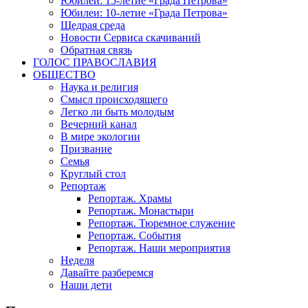
Юбилеи: 15-летие «Града Петрова»
Юбилеи: 10-летие «Града Петрова»
Щедрая среда
Новости Сервиса скачиваний
Обратная связь
ГОЛОС ПРАВОСЛАВИЯ
ОБЩЕСТВО
Наука и религия
Смысл происходящего
Легко ли быть молодым
Вечерний канал
В мире экологии
Призвание
Семья
Круглый стол
Репортаж
Репортаж. Храмы
Репортаж. Монастыри
Репортаж. Тюремное служение
Репортаж. События
Репортаж. Наши мероприятия
Неделя
Давайте разберемся
Наши дети