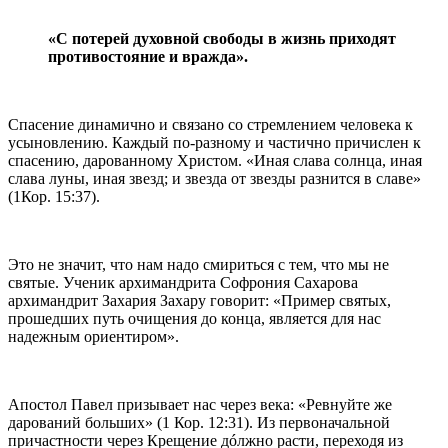
«С потерей духовной свободы в жизнь приходят
противостояние и вражда».
Спасение динамично и связано со стремлением человека к
усыновлению. Каждый по-разному и частично причислен к
спасению, дарованному Христом. «Иная слава солнца, иная
слава луны, иная звезд; и звезда от звезды разнится в славе»
(1Кор. 15:37).
Это не значит, что нам надо смириться с тем, что мы не
святые. Ученик архимандрита Софрония Сахарова
архимандрит Захария Захару говорит: «Пример святых,
прошедших путь очищения до конца, является для нас
надежным ориентиром».
Апостол Павел призывает нас через века: «Ревнуйте же
дарований больших» (1 Кор. 12:31). Из первоначальной
причастности через Крещение дóлжно расти, переходя из