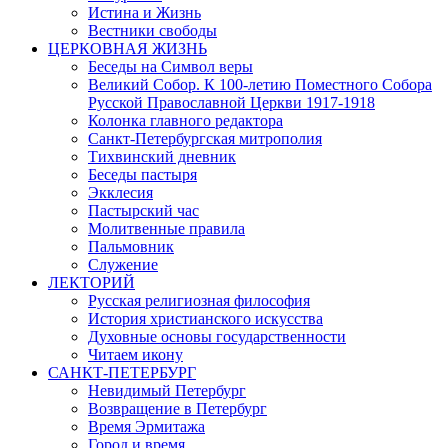
Истина и Жизнь
Вестники свободы
ЦЕРКОВНАЯ ЖИЗНЬ
Беседы на Символ веры
Великий Собор. К 100-летию Поместного Собора
Русской Православной Церкви 1917-1918
Колонка главного редактора
Санкт-Петербургская митрополия
Тихвинский дневник
Беседы пастыря
Экклесия
Пастырский час
Молитвенные правила
Пальмовник
Служение
ЛЕКТОРИЙ
Русская религиозная философия
История христианского искусства
Духовные основы государственности
Читаем икону
САНКТ-ПЕТЕРБУРГ
Невидимый Петербург
Возвращение в Петербург
Время Эрмитажа
Город и время