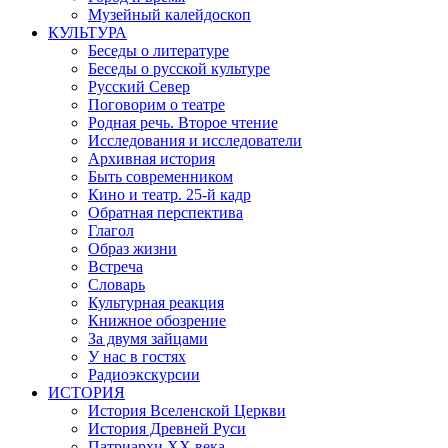
Музейный калейдоскоп
КУЛЬТУРА
Беседы о литературе
Беседы о русской культуре
Русский Север
Поговорим о театре
Родная речь. Второе чтение
Исследования и исследователи
Архивная история
Быть современником
Кино и театр. 25-й кадр
Обратная перспектива
Глагол
Образ жизни
Встреча
Словарь
Культурная реакция
Книжное обозрение
За двумя зайцами
У нас в гостях
Радиоэкскурсии
ИСТОРИЯ
История Вселенской Церкви
История Древней Руси
Патриархи XX века