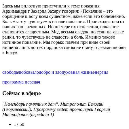
Здесь мы вплотную приступили к теме покаяния.
Архимандрит Захария Захару говорил: «Покаяние – это
обращение к Богу всем существом, даже если это болезненно.
Боль мы эту чувствуем в начале покаяния. Происходит она от
наших ран греховных. Но по мере их исцеления, покаяние
становится сладостным. Мед весьма сладок, но если на языке
ранки, то чувствуешь не сладость, а боль. Именно таково
истинное покаяние. Мы горько плачем при виде своей
нищеты лишь до тех пор, пока слезы не станут слезами любви
к Богу».
свобода
любовь
зло
добро и зло
духовная жизнь
энергия
программа передач
Сейчас в эфире
"Календарь памятных дат". Митрополит Евлогий
(Георгиевский). Программу ведет протоиерей Георгий
Митрофанов (передача 1)
17:50