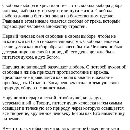
Свобода выбора в христианстве – это свобода выбора добра
или зла, выбора пути смерти или пути жизни. Свобода
выбора должна быть основана на божественном идеале.
Главным в этом идеале является свобода от греха, который
порабощает человека множеству страстей.
Первый человек был свободен в своем выборе, чтобы не
исказиться он был снабжен заповедями. Свобода человека
реализуется как выбор образа своего бытия. Человек не был
детерминирован своей природой, его душа должна была
питаться духом, а дух Богом.
Нарушение заповедей разрушает любовь. С потерей духовной
свободы в жизнь приходят противостояние и вражда.
Грехопадение проявляется как воля к власти и желание
преобладать. Отпав от Бога, человек отпал в земную свою
природу, общую и с животными.
Нарушился иерархический строй души, когда дух,
устремлённый к Творцу, питает душу человека и тем самым
освящает и телесную его природу, через которую освящается
все творение, врученное человеку Богом как Его наместнику
на земле.
Вместо того, чтобы одухотворять тленное божественными