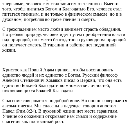
энергиями, человек сам стал зависим от тленного. Вместо
того, чтобы питаться Богом и Благодатью Его, человек стал
питаться тленным, и не только в физическом смысле, но и в
духовном, потребляя во грехе тление и смерть.
С грехопадением место любви занимает страсть обладания.
Потребляя природу, человек идет путем приобретения власти
над природой, но вместо благодатного руководства природой
он получает смерть. В тирании и рабстве нет подлинной
жизни.
Христос как Новый Адам пришел, чтобы восстановить
единство людей и их единство с Богом. Русский философ
Алексей Степанович Хомяков писал о Церкви, что она есть
единство Божией Благодати во множестве личностей,
поклоняющихся Божией Благодати.
Спасение совершается по доброй воле. Но оно не совершается
автоматически. Мы спасены в надежде, говорил апостол
Павел (Рим.8:24). В духовной жизни нет места гарантиям.
Учение об обожении открывает нам смысл и содержание
спасения как постоянный рост.