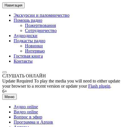
Навигация
Экскурсии и паломничество
Помощь радио
Пожертвования
Сотрудничество
Аудиодиски
Подкасты радио
Новинки
Интервью
Гостевая книга
Контакты
СЛУШАТЬ ОНЛАЙН
Update Required
To play the media you will need to either update
your browser to a recent version or update your
Flash plugin
.
6+
Меню
Аудио online
Видео online
Вопрос в эфир
Программа и Архив