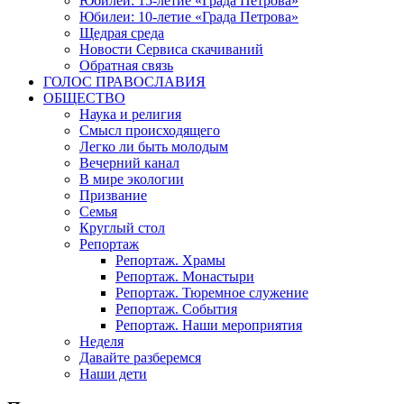
Юбилеи: 15-летие «Града Петрова»
Юбилеи: 10-летие «Града Петрова»
Щедрая среда
Новости Сервиса скачиваний
Обратная связь
ГОЛОС ПРАВОСЛАВИЯ
ОБЩЕСТВО
Наука и религия
Смысл происходящего
Легко ли быть молодым
Вечерний канал
В мире экологии
Призвание
Семья
Круглый стол
Репортаж
Репортаж. Храмы
Репортаж. Монастыри
Репортаж. Тюремное служение
Репортаж. События
Репортаж. Наши мероприятия
Неделя
Давайте разберемся
Наши дети