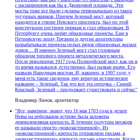
с расширением как бы к Дворцовой площади. Эти
мосты тоже все были сделаны первоначально из таких
чугунных ящиков. Причем Зеленый мост, который
находится в створе Невского проспекта, был по этой
конструкции построен первым и стал образцовым. В
Петербурге очень любят образцовые проекты. Еще в
Петровскую эпоху Трезини и другие архитекторы
разрабатывали проекты целых рядов образцовых жилых
домов… И именно Зеленый мост стал головным
образцом типового проекта металлического моста.
После революции 1917 года Полицейский мост, как он в
то время назывался, естественно, был назван иначе. Его
назвали Народным мостом. И, наконец, в 1997 году, у
меня есть такие сведения, ему вернули историческое
название – Зеленый. Так что вот эта цепочка – Синий,
Красный, Зеленый – продолжает существовать и сейчас"
Владимир Линов, архитектор
"Все, наверное, знают, что 16 мая 1703 года в дельте
Невы на небольшом острове была заложена
деревоземляная крепость. В течение полутора месяцев
ее называли просто «новозастроенной». Из
«новозастроенной» крепости отправляли письма, в
«новозастроенную» крепость письма адресовали. Когда