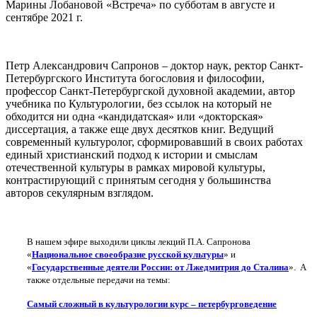
Марины Лобановой «Встреча» по субботам в августе и
сентябре 2021 г.
Петр Александрович Сапронов – доктор наук, ректор Санкт-
Петербургского Института богословия и философии,
профессор Санкт-Петербургской духовной академии, автор
учебника по Культурологии, без ссылок на который не
обходится ни одна «кандидатская» или «докторская»
диссертация, а также еще двух десятков книг. Ведущий
современный культуролог, сформировавший в своих работах
единый христианский подход к истории и смыслам
отечественной культуры в рамках мировой культуры,
контрастирующий с принятым сегодня у большинства
авторов секулярным взглядом.
В нашем эфире выходили циклы лекций П.А. Сапронова
«
Национальное своеобразие русской культуры
» и
«
Государственные деятели России: от Лжедмитрия до Сталина
». А
также отдельные передачи на темы:
Самый сложный в культурологии курс – петербурговедение