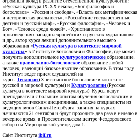
огромный вклад в развитие отечественной культурологии:
«Русская культура IX-XX веков», «Бог философов и
богословов», «Россия и свобода», «Власть как метафизическая
и историческая реальность», «Российские государственные
деятели и русский миф», «Русская философия», «Человек и
Бог», «Человек среди людей», «Христианство в
произведениях западно-европейских и русских художников»
и др., автор курса лекций дополнительного высшего
образования «
Русская культура в контексте мировой
культуры
» в Институте Богословия и Философии, где может
получить дополнительное
культурологическое
образование,
а также
православно-богословское
образование любой
человек, имеющий базовое высшее образование. В этом году
Институт ведет прием слушателей на
курсы
Теологии
(Христианское богословие в контексте
русской и мировой культуры) и
Культурологии
(Русская
культура в контексте мировой культуры). Курсы ведут
преподаватели с большим опытом обучения богословским и
культурологическим дисциплинам, а также специалисты из
ведущих вузов Санкт-Петербурга, занятия на курсах
начинаются 21 сентября и будут проходить два раза в неделю в
вечернее время, в Просветительском центре Феодоровского
собора на Миргородской улице, дом 1.
Сайт Института
ibif.ru