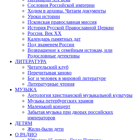
Сословия Российской империи
Ходим в архивы. Читаем документы
Уроки истории
Псковская православная миссия
История Русской Православной Церкви
Россия. Век ХХ
Календарь памятных дат
Под знаменем России
Возвращение к семейным истокам, или
Родословные детективы
ЛИТЕРАТУРА
Читательский клуб
Перечитывая заново
Бог и человек в мировой литературе
Литературные чтения
МУЗЫКА
Антология христианской музыкальной культуры
Музыка петербургских храмов
Маленький концерт
Забытая музыка при дворах российских
императоров
ДЕТЯМ
Жили-были дети
О РАДИО