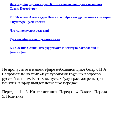
Имя, судьба, архитектура. К 30-летию возвращения названия
Санкт-Петербургу
К 800-летию Александра Невского: образ государя-воина в истории
и культуре Руси-России
Что такое культурология?
Русское общество.
Русская семья
К 25-летию Санкт-Петербургского Института богословия и
философии
Не пропустите в нашем эфире небольшой цикл бесед с П.А
Сапроновым на тему «Культурология трудных вопросов
русской жизни». В этих выпусках будут рассмотрены три
понятия, в эфир выйдет несколько передач:
Передачи 1 – 3. Интеллигенция. Передача 4. Власть. Передача
5. Политика.