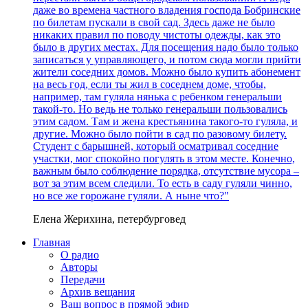
даже во времена частного владения господа Бобринские
по билетам пускали в свой сад. Здесь даже не было
никаких правил по поводу чистоты одежды, как это
было в других местах. Для посещения надо было только
записаться у управляющего, и потом сюда могли прийти
жители соседних домов. Можно было купить абонемент
на весь год, если ты жил в соседнем доме, чтобы,
например, там гуляла нянька с ребенком генеральши
такой-то. Но ведь не только генеральши пользовались
этим садом. Там и жена крестьянина такого-то гуляла, и
другие. Можно было пойти в сад по разовому билету.
Студент с барышней, который осматривал соседние
участки, мог спокойно погулять в этом месте. Конечно,
важным было соблюдение порядка, отсутствие мусора –
вот за этим всем следили. То есть в саду гуляли чинно,
но все же горожане гуляли. А ныне что?"
Елена Жерихина, петербурговед
Главная
О радио
Авторы
Передачи
Архив вещания
Ваш вопрос в прямой эфир