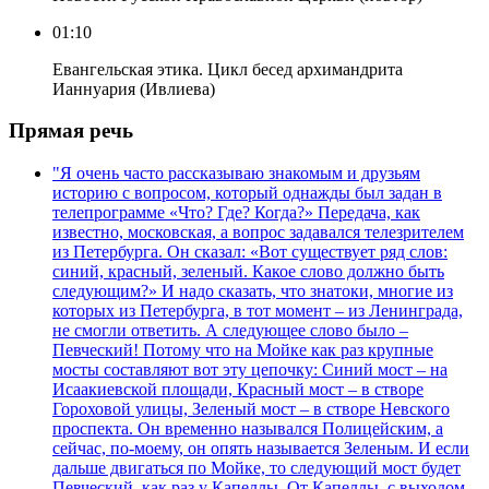
01:10
Евангельская этика. Цикл бесед архимандрита
Ианнуария (Ивлиева)
Прямая речь
"Я очень часто рассказываю знакомым и друзьям
историю с вопросом, который однажды был задан в
телепрограмме «Что? Где? Когда?» Передача, как
известно, московская, а вопрос задавался телезрителем
из Петербурга. Он сказал: «Вот существует ряд слов:
синий, красный, зеленый. Какое слово должно быть
следующим?» И надо сказать, что знатоки, многие из
которых из Петербурга, в тот момент – из Ленинграда,
не смогли ответить. А следующее слово было –
Певческий! Потому что на Мойке как раз крупные
мосты составляют вот эту цепочку: Синий мост – на
Исаакиевской площади, Красный мост – в створе
Гороховой улицы, Зеленый мост – в створе Невского
проспекта. Он временно назывался Полицейским, а
сейчас, по-моему, он опять называется Зеленым. И если
дальше двигаться по Мойке, то следующий мост будет
Певческий, как раз у Капеллы. От Капеллы, с выходом,