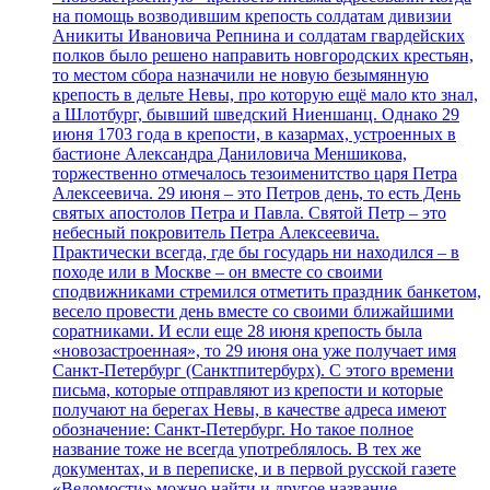
на помощь возводившим крепость солдатам дивизии
Аникиты Ивановича Репнина и солдатам гвардейских
полков было решено направить новгородских крестьян,
то местом сбора назначили не новую безымянную
крепость в дельте Невы, про которую ещё мало кто знал,
а Шлотбург, бывший шведский Ниеншанц. Однако 29
июня 1703 года в крепости, в казармах, устроенных в
бастионе Александра Даниловича Меншикова,
торжественно отмечалось тезоименитство царя Петра
Алексеевича. 29 июня – это Петров день, то есть День
святых апостолов Петра и Павла. Святой Петр – это
небесный покровитель Петра Алексеевича.
Практически всегда, где бы государь ни находился – в
походе или в Москве – он вместе со своими
сподвижниками стремился отметить праздник банкетом,
весело провести день вместе со своими ближайшими
соратниками. И если еще 28 июня крепость была
«новозастроенная», то 29 июня она уже получает имя
Санкт-Петербург (Санктпитербурх). С этого времени
письма, которые отправляют из крепости и которые
получают на берегах Невы, в качестве адреса имеют
обозначение: Санкт-Петербург. Но такое полное
название тоже не всегда употреблялось. В тех же
документах, и в переписке, и в первой русской газете
«Ведомости» можно найти и другое название,