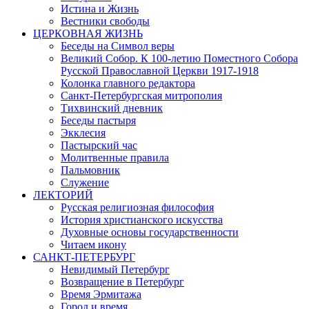
Истина и Жизнь
Вестники свободы
ЦЕРКОВНАЯ ЖИЗНЬ
Беседы на Символ веры
Великий Собор. К 100-летию Поместного Собора
Русской Православной Церкви 1917-1918
Колонка главного редактора
Санкт-Петербургская митрополия
Тихвинский дневник
Беседы пастыря
Экклесия
Пастырский час
Молитвенные правила
Пальмовник
Служение
ЛЕКТОРИЙ
Русская религиозная философия
История христианского искусства
Духовные основы государственности
Читаем икону
САНКТ-ПЕТЕРБУРГ
Невидимый Петербург
Возвращение в Петербург
Время Эрмитажа
Город и время