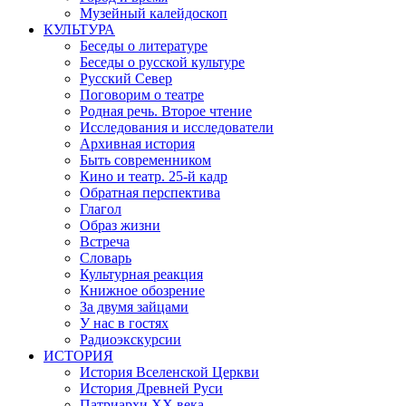
Музейный калейдоскоп
КУЛЬТУРА
Беседы о литературе
Беседы о русской культуре
Русский Север
Поговорим о театре
Родная речь. Второе чтение
Исследования и исследователи
Архивная история
Быть современником
Кино и театр. 25-й кадр
Обратная перспектива
Глагол
Образ жизни
Встреча
Словарь
Культурная реакция
Книжное обозрение
За двумя зайцами
У нас в гостях
Радиоэкскурсии
ИСТОРИЯ
История Вселенской Церкви
История Древней Руси
Патриархи XX века