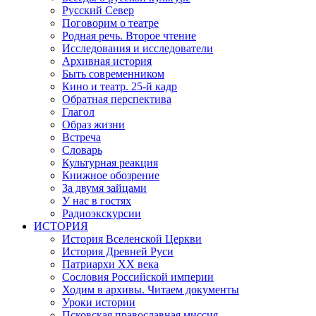
Русский Север
Поговорим о театре
Родная речь. Второе чтение
Исследования и исследователи
Архивная история
Быть современником
Кино и театр. 25-й кадр
Обратная перспектива
Глагол
Образ жизни
Встреча
Словарь
Культурная реакция
Книжное обозрение
За двумя зайцами
У нас в гостях
Радиоэкскурсии
ИСТОРИЯ
История Вселенской Церкви
История Древней Руси
Патриархи XX века
Сословия Российской империи
Ходим в архивы. Читаем документы
Уроки истории
Псковская православная миссия