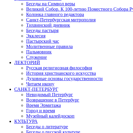
Беседы на Символ веры
Великий Собор. К 100-летию Поместного Собора Р
Колонка главного редактора
Санкт-Петербургская митрополия
Тихвинский дневник
Беседы пастыря
Экклесия
Пастырский час
Молитвенные правила
Пальмовник
Служение
ЛЕКТОРИЙ
Русская религиозная философия
История христианского искусства
Духовные основы государственности
Читаем икону
САНКТ-ПЕТЕРБУРГ
Невидимый Петербург
Возвращение в Петербург
Время Эрмитажа
Город и время
Музейный калейдоскоп
КУЛЬТУРА
Беседы о литературе
Беседы о русской культуре