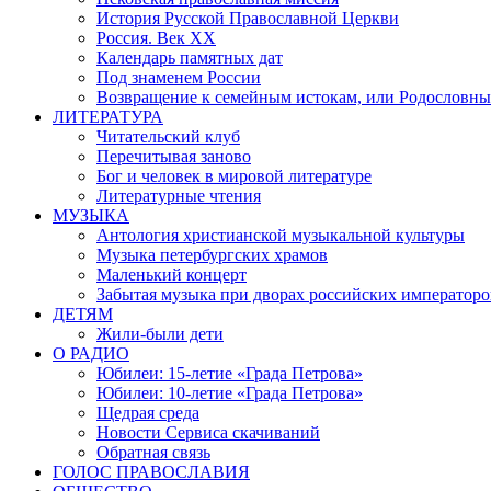
История Русской Православной Церкви
Россия. Век ХХ
Календарь памятных дат
Под знаменем России
Возвращение к семейным истокам, или Родословны
ЛИТЕРАТУРА
Читательский клуб
Перечитывая заново
Бог и человек в мировой литературе
Литературные чтения
МУЗЫКА
Антология христианской музыкальной культуры
Музыка петербургских храмов
Маленький концерт
Забытая музыка при дворах российских императоро
ДЕТЯМ
Жили-были дети
О РАДИО
Юбилеи: 15-летие «Града Петрова»
Юбилеи: 10-летие «Града Петрова»
Щедрая среда
Новости Сервиса скачиваний
Обратная связь
ГОЛОС ПРАВОСЛАВИЯ