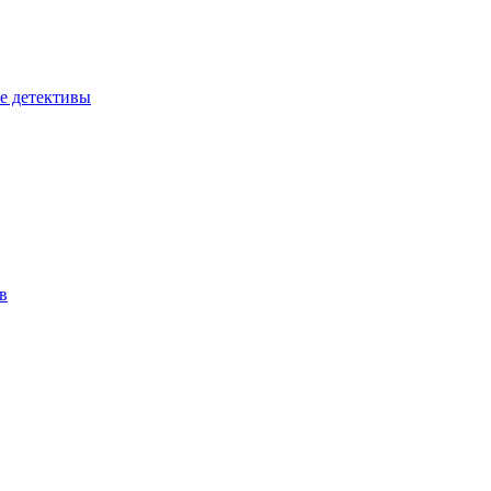
е детективы
в