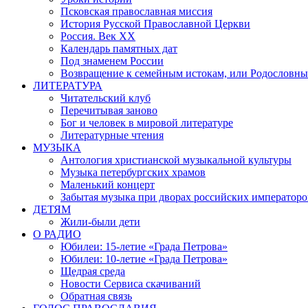
Псковская православная миссия
История Русской Православной Церкви
Россия. Век ХХ
Календарь памятных дат
Под знаменем России
Возвращение к семейным истокам, или Родословны
ЛИТЕРАТУРА
Читательский клуб
Перечитывая заново
Бог и человек в мировой литературе
Литературные чтения
МУЗЫКА
Антология христианской музыкальной культуры
Музыка петербургских храмов
Маленький концерт
Забытая музыка при дворах российских императоро
ДЕТЯМ
Жили-были дети
О РАДИО
Юбилеи: 15-летие «Града Петрова»
Юбилеи: 10-летие «Града Петрова»
Щедрая среда
Новости Сервиса скачиваний
Обратная связь