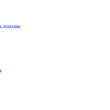
е детективы
в