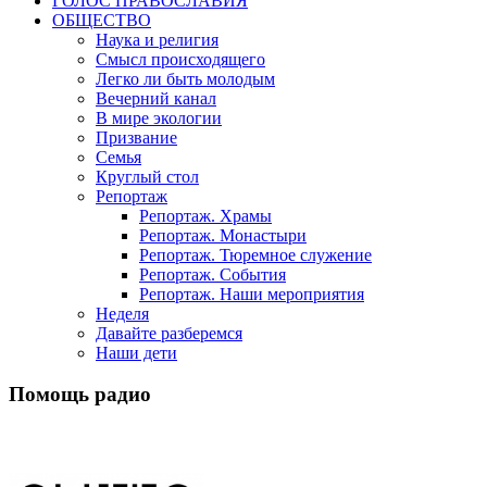
ГОЛОС ПРАВОСЛАВИЯ
ОБЩЕСТВО
Наука и религия
Смысл происходящего
Легко ли быть молодым
Вечерний канал
В мире экологии
Призвание
Семья
Круглый стол
Репортаж
Репортаж. Храмы
Репортаж. Монастыри
Репортаж. Тюремное служение
Репортаж. События
Репортаж. Наши мероприятия
Неделя
Давайте разберемся
Наши дети
Помощь радио