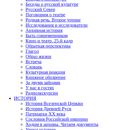
Беседы о русской культуре
Русский Север
Поговорим о театре
Родная речь. Второе чтение
Исследования и исследователи
Архивная история
Быть современником
Кино и театр. 25-й кадр
Обратная перспектива
Глагол
Образ жизни
Встреча
Словарь
Культурная реакция
Книжное обозрение
За двумя зайцами
У нас в гостях
Радиоэкскурсии
ИСТОРИЯ
История Вселенской Церкви
История Древней Руси
Патриархи XX века
Сословия Российской империи
Ходим в архивы. Читаем документы
Уроки истории