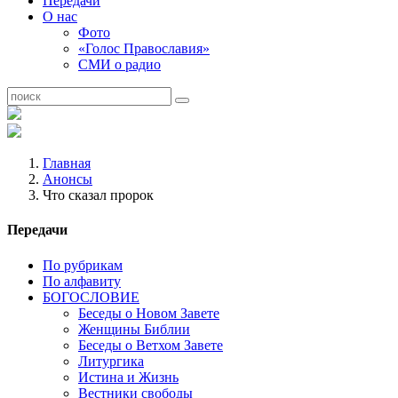
Передачи
О нас
Фото
«Голос Православия»
СМИ о радио
Главная
Анонсы
Что сказал пророк
Передачи
По рубрикам
По алфавиту
БОГОСЛОВИЕ
Беседы о Новом Завете
Женщины Библии
Беседы о Ветхом Завете
Литургика
Истина и Жизнь
Вестники свободы