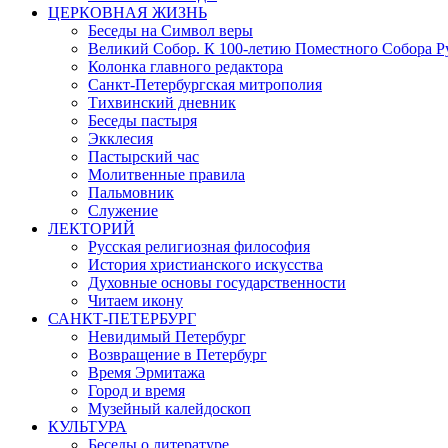
ЦЕРКОВНАЯ ЖИЗНЬ
Беседы на Символ веры
Великий Собор. К 100-летию Поместного Собора Р
Колонка главного редактора
Санкт-Петербургская митрополия
Тихвинский дневник
Беседы пастыря
Экклесия
Пастырский час
Молитвенные правила
Пальмовник
Служение
ЛЕКТОРИЙ
Русская религиозная философия
История христианского искусства
Духовные основы государственности
Читаем икону
САНКТ-ПЕТЕРБУРГ
Невидимый Петербург
Возвращение в Петербург
Время Эрмитажа
Город и время
Музейный калейдоскоп
КУЛЬТУРА
Беседы о литературе