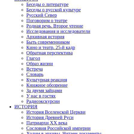
Беседы о литературе
Беседы о русской культуре
Русский Север
Поговорим о театре
Родная речь. Второе чтение
Исследования и исследователи
Архивная история
Быть современником
Кино и театр. 25-й кадр
Обратная перспектива
Глагол
Образ жизни
Встреча
Словарь
Культурная реакция
Книжное обозрение
За двумя зайцами
У нас в гостях
Радиоэкскурсии
ИСТОРИЯ
История Вселенской Церкви
История Древней Руси
Патриархи XX века
Сословия Российской империи
Ходим в архивы. Читаем документы