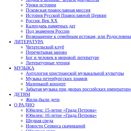
Уроки истории
Псковская православная миссия
История Русской Православной Церкви
Россия. Век ХХ
Календарь памятных дат
Под знаменем России
Возвращение к семейным истокам, или Родословны
ЛИТЕРАТУРА
Читательский клуб
Перечитывая заново
Бог и человек в мировой литературе
Литературные чтения
МУЗЫКА
Антология христианской музыкальной культуры
Музыка петербургских храмов
Маленький концерт
Забытая музыка при дворах российских императоро
ДЕТЯМ
Жили-были дети
О РАДИО
Юбилеи: 15-летие «Града Петрова»
Юбилеи: 10-летие «Града Петрова»
Щедрая среда
Новости Сервиса скачиваний