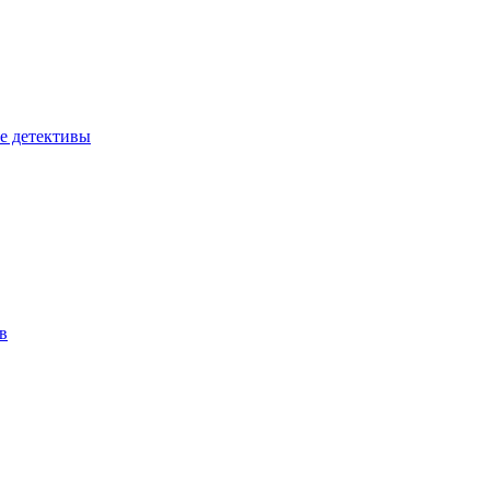
е детективы
в