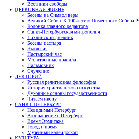
Вестники свободы
ЦЕРКОВНАЯ ЖИЗНЬ
Беседы на Символ веры
Великий Собор. К 100-летию Поместного Собора Р
Колонка главного редактора
Санкт-Петербургская митрополия
Тихвинский дневник
Беседы пастыря
Экклесия
Пастырский час
Молитвенные правила
Пальмовник
Служение
ЛЕКТОРИЙ
Русская религиозная философия
История христианского искусства
Духовные основы государственности
Читаем икону
САНКТ-ПЕТЕРБУРГ
Невидимый Петербург
Возвращение в Петербург
Время Эрмитажа
Город и время
Музейный калейдоскоп
КУЛЬТУРА