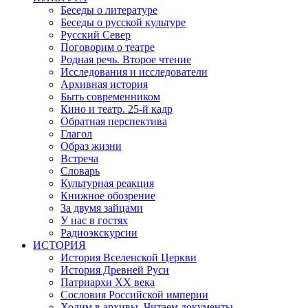
Беседы о литературе
Беседы о русской культуре
Русский Север
Поговорим о театре
Родная речь. Второе чтение
Исследования и исследователи
Архивная история
Быть современником
Кино и театр. 25-й кадр
Обратная перспектива
Глагол
Образ жизни
Встреча
Словарь
Культурная реакция
Книжное обозрение
За двумя зайцами
У нас в гостях
Радиоэкскурсии
ИСТОРИЯ
История Вселенской Церкви
История Древней Руси
Патриархи XX века
Сословия Российской империи
Ходим в архивы. Читаем документы