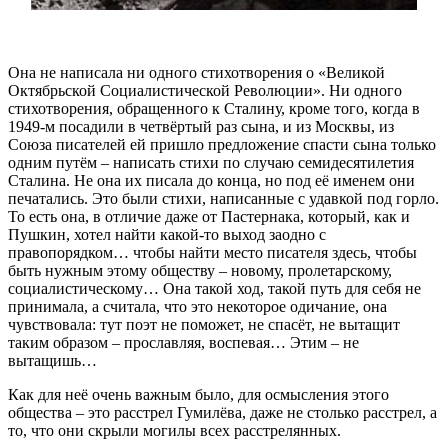
Она не написала ни одного стихотворения о «Великой
Октябрьской Социалистической Революции». Ни одного
стихотворения, обращенного к Сталину, кроме того, когда в
1949-м посадили в четвёртый раз сына, и из Москвы, из
Союза писателей ей пришло предложение спасти сына только
одним путём – написать стихи по случаю семидесятилетия
Сталина. Не она их писала до конца, но под её именем они
печатались. Это были стихи, написанные с удавкой под горло.
То есть она, в отличие даже от Пастернака, который, как и
Пушкин, хотел найти какой-то выход заодно с
правопорядком… чтобы найти место писателя здесь, чтобы
быть нужным этому обществу – новому, пролетарскому,
социалистическому… Она такой ход, такой путь для себя не
принимала, а считала, что это некоторое одичание, она
чувствовала: тут поэт не поможет, не спасёт, не вытащит
таким образом – прославляя, воспевая… Этим – не
вытащишь…
Как для неё очень важным было, для осмысления этого
общества – это расстрел Гумилёва, даже не столько расстрел, а
то, что они скрыли могилы всех расстрелянных.