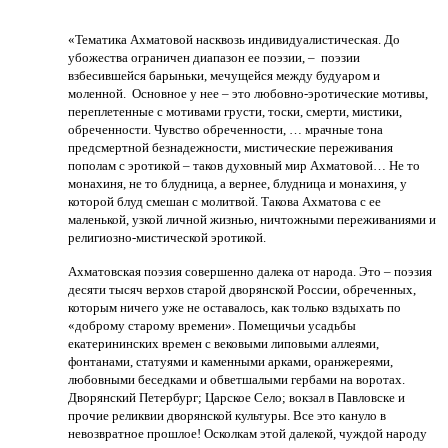
«Тематика Ахматовой насквозь индивидуалистическая. До
убожества ограничен диапазон ее поэзии, – поэзии
взбесившейся барыньки, мечущейся между будуаром и
моленной. Основное у нее – это любовно-эротические мотивы,
переплетенные с мотивами грусти, тоски, смерти, мистики,
обреченности. Чувство обреченности, … мрачные тона
предсмертной безнадежности, мистические переживания
пополам с эротикой – таков духовный мир Ахматовой… Не то
монахиня, не то блудница, а вернее, блудница и монахиня, у
которой блуд смешан с молитвой. Такова Ахматова с ее
маленькой, узкой личной жизнью, ничтожными переживаниями и
религиозно-мистической эротикой.
Ахматовская поэзия совершенно далека от народа. Это – поэзия
десяти тысяч верхов старой дворянской России, обреченных,
которым ничего уже не оставалось, как только вздыхать по
«доброму старому времени». Помещичьи усадьбы
екатерининских времен с вековыми липовыми аллеями,
фонтанами, статуями и каменными арками, оранжереями,
любовными беседками и обветшалыми гербами на воротах.
Дворянский Петербург; Царское Село; вокзал в Павловске и
прочие реликвии дворянской культуры. Все это кануло в
невозвратное прошлое! Осколкам этой далекой, чуждой народу