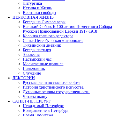
Литургика
Истина и Жизнь
Вестники свободы
ЦЕРКОВНАЯ ЖИЗНЬ
Беседы на Символ веры
Великий Собор. К 100-летию Поместного Собора
Русской Православной Церкви 1917-1918
Колонка главного редактора
Санкт-Петербургская митрополия
Тихвинский дневник
Беседы пастыря
Экклесия
Пастырский час
Молитвенные правила
Пальмовник
Служение
ЛЕКТОРИЙ
Русская религиозная философия
История христианского искусства
Духовные основы государственности
Читаем икону
САНКТ-ПЕТЕРБУРГ
Невидимый Петербург
Возвращение в Петербург
Время Эрмитажа