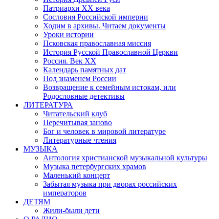
Патриархи XX века
Сословия Российской империи
Ходим в архивы. Читаем документы
Уроки истории
Псковская православная миссия
История Русской Православной Церкви
Россия. Век ХХ
Календарь памятных дат
Под знаменем России
Возвращение к семейным истокам, или
Родословные детективы
ЛИТЕРАТУРА
Читательский клуб
Перечитывая заново
Бог и человек в мировой литературе
Литературные чтения
МУЗЫКА
Антология христианской музыкальной культуры
Музыка петербургских храмов
Маленький концерт
Забытая музыка при дворах российских
императоров
ДЕТЯМ
Жили-были дети