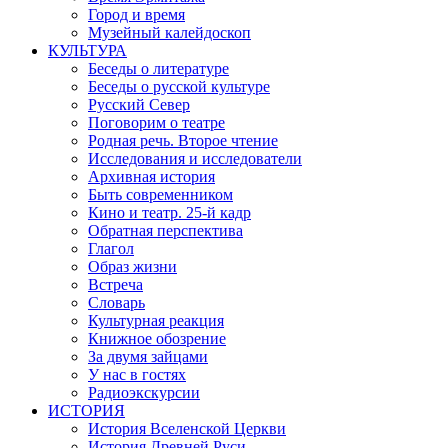
Город и время
Музейный калейдоскоп
КУЛЬТУРА
Беседы о литературе
Беседы о русской культуре
Русский Север
Поговорим о театре
Родная речь. Второе чтение
Исследования и исследователи
Архивная история
Быть современником
Кино и театр. 25-й кадр
Обратная перспектива
Глагол
Образ жизни
Встреча
Словарь
Культурная реакция
Книжное обозрение
За двумя зайцами
У нас в гостях
Радиоэкскурсии
ИСТОРИЯ
История Вселенской Церкви
История Древней Руси