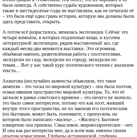
было никогда. А собственно судьба художников, которых
также в шестидесятые годы не выставляли, как не печатали её
– это была ещё одна грань истории, которую мы должны были
здесь представить, открыть.
А потом всё разрасталось, менялась экспозиция. Сейчас это
четыре комнаты, в которых подлинные вещи, и кусочек
литературной экспозиции, рядом выставочный зал, где
каждый месяц-два меняются выставки. Это огромная,
объёмная именно, разветвлённая работа с посетителями,
экскурсии по саду, экскурсии по городу, экскурсии по
темам… Вот у нас такой курс поэтического чтения с анализом
текста…
Ахматова (неслучайно акмеисты объясняли, что такое
акмеизм – это тоска по мировой культуре) – она была поэтом,
осмыслявшим пространство мировой культуры. То, что её
загнали в рамки советского времени – это ничего не значило,
это было самое интересное, потому что как поэт, живший
внутри этого пространства, не по законам его поэтическим
(по бытовым, может быть, понимаете, с пропуском, на
котором было написано «жилец»… «Жилец»). Бытовое
измерение она приняла. Смысловое, мировоззренческое – нет.
И она как раз интересна мне, да и всем нам, именно своим
опытом осмысления. Глубины исторической, глубины