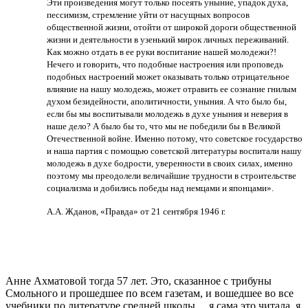
Эти произведения могут только посеять уныние, упадок духа,
пессимизм, стремление уйти от насущных вопросов
общественной жизни, отойти от широкой дороги общественной
жизни и деятельности в узенький мирок личных переживаний.
Как можно отдать в ее руки воспитание нашей молодежи?!
Нечего и говорить, что подобные настроения или проповедь
подобных настроений может оказывать только отрицательное
влияние на нашу молодежь, может отравить ее сознание гнилым
духом безидейности, аполитичности, уныния. А что было бы,
если бы мы воспитывали молодежь в духе уныния и неверия в
наше дело? А было бы то, что мы не победили бы в Великой
Отечественной войне. Именно потому, что советское государство
и наша партия с помощью советской литературы воспитали нашу
молодежь в духе бодрости, уверенности в своих силах, именно
поэтому мы преодолели величайшие трудности в строительстве
социализма и добились победы над немцами и японцами».
А.А. Жданов, «Правда» от 21 сентября 1946 г.
Анне Ахматовой тогда 57 лет. Это, сказанное с трибуны
Смольного и прошедшее по всем газетам, и вошедшее во все
учебники по литературе средней школы… я сама это читала, я