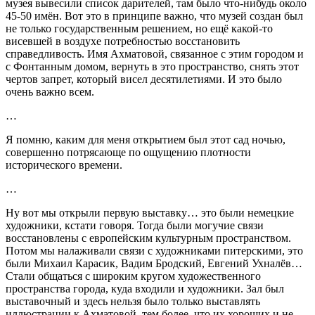
музея вывесили список дарителей, там было что-нибудь около
45-50 имён. Вот это в принципе важно, что музей создан был
не только государственным решением, но ещё какой-то
висевшей в воздухе потребностью восстановить
справедливость. Имя Ахматовой, связанное с этим городом и
с Фонтанным домом, вернуть в это пространство, снять этот
чертов запрет, который висел десятилетиями. И это было
очень важно всем.
…
Я помню, каким для меня открытием был этот сад ночью,
совершенно потрясающе по ощущению плотности
исторического времени.
…
Ну вот мы открыли первую выставку… это были немецкие
художники, кстати говоря. Тогда были могучие связи
восстановлены с европейским культурным пространством.
Потом мы налаживали связи с художниками питерскими, это
были Михаил Карасик, Вадим Бродский, Евгений Ухналёв…
Стали общаться с широким кругом художественного
пространства города, куда входили и художники. Зал был
выставочный и здесь нельзя было только выставлять
иллюстрации к Ахматовой, тем более, что их хороших и не