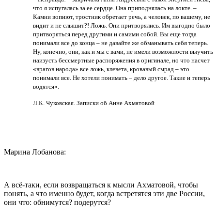
что я испугалась за ее сердце. Она приподнялась на локте. –
Камни вопиют, тростник обретает речь, а человек, по вашему, не
видит и не слышит?! Ложь. Они притворялись. Им выгодно было
притворяться перед другими и самими собой. Вы еще тогда
понимали все до конца – не давайте же обманывать себя теперь.
Ну, конечно, они, как и мы с вами, не имели возможности выучить
наизусть бессмертные распоряжения в оригинале, но что насчет
«врагов народа» все ложь, клевета, кровавый смрад – это
понимали все. Не хотели понимать – дело другое. Такие и теперь
водятся».
Л.К. Чуковская. Записки об Анне Ахматовой
Марина Лобанова:
А всё-таки, если возвращаться к мысли Ахматовой, чтобы
понять, а что именно будет, когда встретятся эти две России,
они что: обнимутся? подерутся?