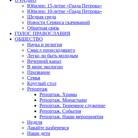
О РАДИО
Юбилеи: 15-летие «Града Петрова»
Юбилеи: 10-летие «Града Петрова»
Щедрая среда
Новости Сервиса скачиваний
Обратная связь
ГОЛОС ПРАВОСЛАВИЯ
ОБЩЕСТВО
Наука и религия
Смысл происходящего
Легко ли быть молодым
Вечерний канал
В мире экологии
Призвание
Семья
Круглый стол
Репортаж
Репортаж. Храмы
Репортаж. Монастыри
Репортаж. Тюремное служение
Репортаж. События
Репортаж. Наши мероприятия
Неделя
Давайте разберемся
Наши дети