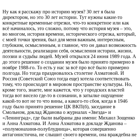
Ну как я расскажу про историю музея? 30 лет я была
директором, но это 30 лет истории. Тут нужны какие-то
конкретные временные отрезки, что-то конкретное или как
всё начиналось, это сложно, потому что история музея – это,
во многом, история времени, исторического отрезка, который,
с моей точки зрения, был для меня важным, интересным,
глубоким, осмысленным, и главное, что он давал возможность
деятельности, реализации себя, осмысления истории, жизни,
поэзии и судьбы людей. Музей открылся 24 июня 1989 года. А
до этого решение о создании музея было принято примерно в
ноябре 1988-го. То есть у нас за всё про всё было примерно
полгода. Но тогда праздновалось столетие Ахматовой. И
Россия (Советский Союз тогда еще) хотела соответствовать
тому, что происходит в мировом пространстве культуры. Но,
кроме того, знаете, мне кажется, что у городских властей
тогда вот висело где-то в сознании, в затылке ощущение
какой-то вот не то что вины, а какого-то сбоя, когда в 1946
году было принято решение ЦК ВКП(б), заседание в
Смольном, доклад Жданова о журналах «Звезда» и
«Ленинград», где были выбраны два имени: Михаил Зощенко
и Анна Ахматова. И Анна Ахматова в докладе Жданова –
«полумонахиня-полублудница», которая совершенно
антагонистична, не слышит своего времени, она враждебна не