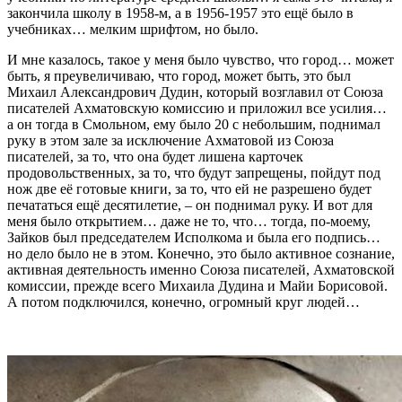
закончила школу в 1958-м, а в 1956-1957 это ещё было в
учебниках… мелким шрифтом, но было.
И мне казалось, такое у меня было чувство, что город… может
быть, я преувеличиваю, что город, может быть, это был
Михаил Александрович Дудин, который возглавил от Союза
писателей Ахматовскую комиссию и приложил все усилия…
а он тогда в Смольном, ему было 20 с небольшим, поднимал
руку в этом зале за исключение Ахматовой из Союза
писателей, за то, что она будет лишена карточек
продовольственных, за то, что будут запрещены, пойдут под
нож две её готовые книги, за то, что ей не разрешено будет
печататься ещё десятилетие, – он поднимал руку. И вот для
меня было открытием… даже не то, что… тогда, по-моему,
Зайков был председателем Исполкома и была его подпись…
но дело было не в этом. Конечно, это было активное сознание,
активная деятельность именно Союза писателей, Ахматовской
комиссии, прежде всего Михаила Дудина и Майи Борисовой.
А потом подключился, конечно, огромный круг людей…