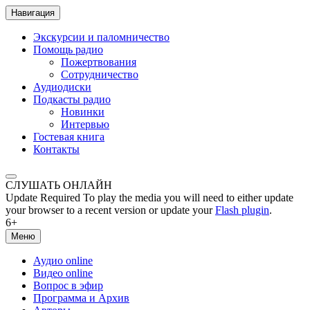
Навигация
Экскурсии и паломничество
Помощь радио
Пожертвования
Сотрудничество
Аудиодиски
Подкасты радио
Новинки
Интервью
Гостевая книга
Контакты
СЛУШАТЬ ОНЛАЙН
Update Required
To play the media you will need to either update
your browser to a recent version or update your
Flash plugin
.
6+
Меню
Аудио online
Видео online
Вопрос в эфир
Программа и Архив