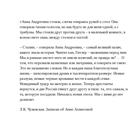
«Анна Андреевна стояла, слегка опираясь рукой о стол. Она
говорила тихим голосом, но как будто не для меня одной, а с
трибуны. Мы стояли друг против друга – в маленькой комнате, в
ясном свете окна, между столом и тахтой.
– Сталин, – говорила Анна Андреевна, – самый великий палач,
какого знала история. Чингиз хан, Гитлер – мальчишки перед ним.
Мы и раньше насчет него не имели иллюзий, не правда ли? … О
том, что пережили казненные или лагерники, я говорить не смею.
Это не называемо словом. Но и каждая наша благополучная
жизнь – шекспировская драма в тысячекратном размере. Немые
разлуки, немые черные кровавые вести в каждой семье.
Невидимый траур на матерях и женах. Теперь арестанты
вернутся, и две России глянут друг другу в глаза: та, что сажала, и
та, которую посадили. Началась новая эпоха. Мы с вами до нее
дожили».
Л.К. Чуковская. Записки об Анне Ахматовой