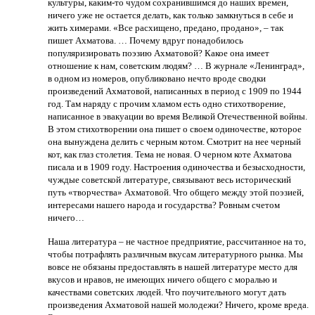
культуры, каким-то чудом сохранившимся до наших времен,
ничего уже не остается делать, как только замкнуться в себе и
жить химерами. «Все расхищено, предано, продано», – так
пишет Ахматова. … Почему вдруг понадобилось
популяризировать поэзию Ахматовой? Какое она имеет
отношение к нам, советским людям? … В журнале «Ленинград»,
в одном из номеров, опубликовано нечто вроде сводки
произведений Ахматовой, написанных в период с 1909 по 1944
год. Там наряду с прочим хламом есть одно стихотворение,
написанное в эвакуации во время Великой Отечественной войны.
В этом стихотворении она пишет о своем одиночестве, которое
она вынуждена делить с черным котом. Смотрит на нее черный
кот, как глаз столетия. Тема не новая. О черном коте Ахматова
писала и в 1909 году. Настроения одиночества и безысходности,
чуждые советской литературе, связывают весь исторический
путь «творчества» Ахматовой. Что общего между этой поэзией,
интересами нашего народа и государства? Ровным счетом
ничего…
Наша литература – не частное предприятие, рассчитанное на то,
чтобы потрафлять различным вкусам литературного рынка. Мы
вовсе не обязаны предоставлять в нашей литературе место для
вкусов и нравов, не имеющих ничего общего с моралью и
качествами советских людей. Что поучительного могут дать
произведения Ахматовой нашей молодежи? Ничего, кроме вреда.