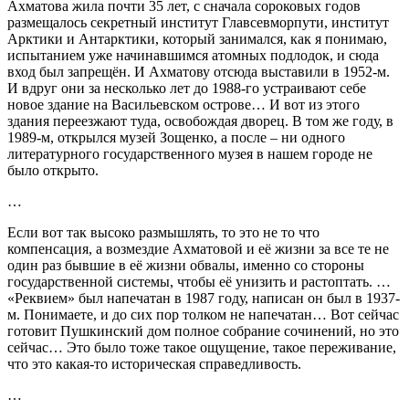
Ахматова жила почти 35 лет, с сначала сороковых годов
размещалось секретный институт Главсевморпути, институт
Арктики и Антарктики, который занимался, как я понимаю,
испытанием уже начинавшимся атомных подлодок, и сюда
вход был запрещён. И Ахматову отсюда выставили в 1952-м.
И вдруг они за несколько лет до 1988-го устраивают себе
новое здание на Васильевском острове… И вот из этого
здания переезжают туда, освобождая дворец. В том же году, в
1989-м, открылся музей Зощенко, а после – ни одного
литературного государственного музея в нашем городе не
было открыто.
…
Если вот так высоко размышлять, то это не то что
компенсация, а возмездие Ахматовой и её жизни за все те не
один раз бывшие в её жизни обвалы, именно со стороны
государственной системы, чтобы её унизить и растоптать. …
«Реквием» был напечатан в 1987 году, написан он был в 1937-
м. Понимаете, и до сих пор толком не напечатан… Вот сейчас
готовит Пушкинский дом полное собрание сочинений, но это
сейчас… Это было тоже такое ощущение, такое переживание,
что это какая-то историческая справедливость.
…