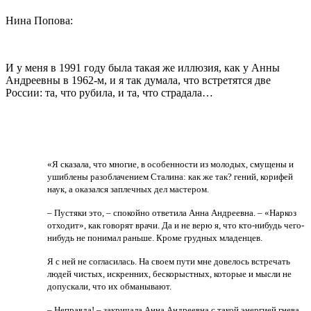
Нина Попова:
И у меня в 1991 году была такая же иллюзия, как у Анны
Андреевны в 1962-м, и я так думала, что встретятся две
России: та, что рубила, и та, что страдала…
«Я сказала, что многие, в особенности из молодых, смущены и
ушиблены разоблачением Сталина: как же так? гений, корифей
наук, а оказался заплечных дел мастером.
– Пустяки это, – спокойно ответила Анна Андреевна. – «Наркоз
отходит», как говорят врачи. Да и не верю я, что кто-нибудь чего-
нибудь не понимал раньше. Кроме грудных младенцев.
Я с ней не согласилась. На своем пути мне довелось встречать
людей чистых, искренних, бескорыстных, которые и мысли не
допускали, что их обманывают.
– Неправда! – закричала Анна Андреевна с такой энергией гнева,