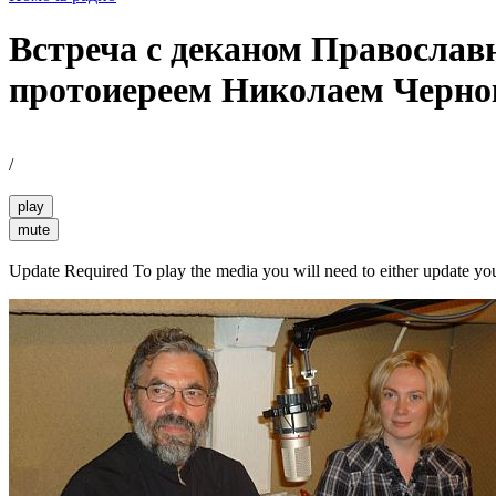
Встреча с деканом Православ
протоиереем Николаем Черн
/
play
mute
Update Required
To play the media you will need to either update yo