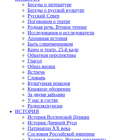
Беседы о литературе
Беседы о русской культуре
Русский Север
Поговорим о театре
Родная речь. Второе чтение
Исследования и исследователи
Архивная история
Быть современником
Кино и театр. 25-й кадр
Обратная перспектива
Глагол
Образ жизни
Встреча
Словарь
Культурная реакция
Книжное обозрение
За двумя зайцами
У нас в гостях
Радиоэкскурсии
ИСТОРИЯ
История Вселенской Церкви
История Древней Руси
Патриархи XX века
Сословия Российской империи
Ходим в архивы. Читаем документы