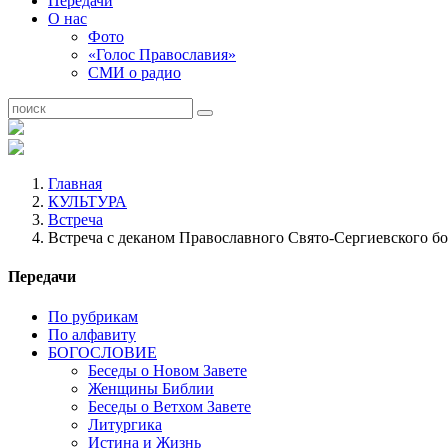
Передачи
О нас
Фото
«Голос Православия»
СМИ о радио
Главная
КУЛЬТУРА
Встреча
Встреча с деканом Православного Свято-Сергиевского б
Передачи
По рубрикам
По алфавиту
БОГОСЛОВИЕ
Беседы о Новом Завете
Женщины Библии
Беседы о Ветхом Завете
Литургика
Истина и Жизнь