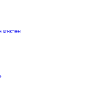
е детективы
в