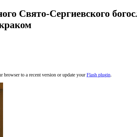
ного Свято-Сергиевского богос
окраком
ur browser to a recent version or update your
Flash plugin
.