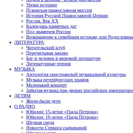
Уроки истории
Псковская православная миссия
История Русской Православной Церкви
Россия. Век ХХ
Календарь памятных дат
Под знаменем России
Возвращение к семейным истокам, или Родословны
ЛИТЕРАТУРА
Читательский клуб
Перечитывая заново
Бог и человек в мировой литературе
Литературные чтения
МУЗЫКА
Антология христианской музыкальной культуры
Музыка петербургских храмов
Маленький концерт
Забытая музыка при дворах российских императоро
ДЕТЯМ
Жили-были дети
О РАДИО
Юбилеи: 15-летие «Града Петрова»
Юбилеи: 10-летие «Града Петрова»
Щедрая среда
Новости Сервиса скачиваний