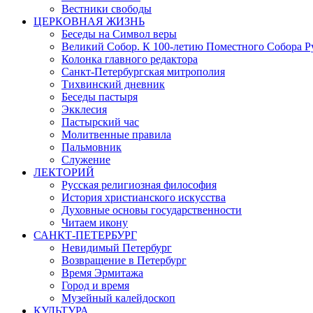
Вестники свободы
ЦЕРКОВНАЯ ЖИЗНЬ
Беседы на Символ веры
Великий Собор. К 100-летию Поместного Собора Р
Колонка главного редактора
Санкт-Петербургская митрополия
Тихвинский дневник
Беседы пастыря
Экклесия
Пастырский час
Молитвенные правила
Пальмовник
Служение
ЛЕКТОРИЙ
Русская религиозная философия
История христианского искусства
Духовные основы государственности
Читаем икону
САНКТ-ПЕТЕРБУРГ
Невидимый Петербург
Возвращение в Петербург
Время Эрмитажа
Город и время
Музейный калейдоскоп
КУЛЬТУРА