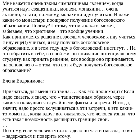
Мне кажется очень таким симпатичным явлением, когда
учиться идут священники, монахи, монахини… очень
активно, кстати, по-моему, монахини идут учиться! И даже
какие-то монастыри поощряют получение богословского
образования. Почему? Потому что мы как-то, может,
забываем, что христиане – это вообще ученики.
Как принимается решение взрослым человеком: я иду учиться,
я иду еще(!) учиться, я иду получать богословское
образование, я в этом году иду в богословский институт… На
что обратить в себе, в своей жизни внимание потенциальному
студенту, как принять решение, как вообще оно принимается,
на основе чего – о том, что вот я буду получать богословское
образование?
Елена Евдокимова:
Признаться, для меня это тайна. … Как это происходит? Если
надо сказать, я скажу, что – таинственным образом, через
какие-то кажущиеся случайными факты и встречи. И тогда,
значит, надо просто вслушиваться в эти встречи, в эти какие-
то моменты, когда вдруг вот оказалось, что человек узнал, что
есть такая возможность расширить границы свои.
…
Поэтому, если человека что-то задело по части смысла, то вот
– задержаться и поверить этому.