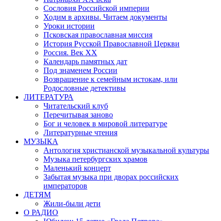
Сословия Российской империи
Ходим в архивы. Читаем документы
Уроки истории
Псковская православная миссия
История Русской Православной Церкви
Россия. Век ХХ
Календарь памятных дат
Под знаменем России
Возвращение к семейным истокам, или
Родословные детективы
ЛИТЕРАТУРА
Читательский клуб
Перечитывая заново
Бог и человек в мировой литературе
Литературные чтения
МУЗЫКА
Антология христианской музыкальной культуры
Музыка петербургских храмов
Маленький концерт
Забытая музыка при дворах российских
императоров
ДЕТЯМ
Жили-были дети
О РАДИО