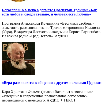
Богословы XX века о догмате Пресвятой Троицы: «Бог
есть любовь, следовательно, и человек есть любовь»
Программа Александра Крупинина «Вестники свободы»
знакомит с размышлениями о Троице митрополита Каллиста
(Уэра), Владимира Лосского и академика Бориса Раушенбаха.
Из архива радио «Град Петров». АУДИО
«Вера развивается в общении с другими членами Церкви»
Карл Христиан Фельми (диакон Василий) о своей книге
«Введение в современное православное богословие»,
переведенной с немецкого. АУДИО + ТЕКСТ