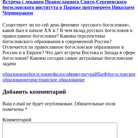
Встреча с деканом Православного Свято-Сергиевского
богословского института в Париже протоиереем Николаем
Чернокраком
Существует ли по сей день феномен «русского богословия»,
какой был в начале XX в.? В чем вклад русских богословов в
православное богословие? Каковы перспективы
богословского образования в современной России?
Отличается ли православное богословское образование в
России и в Европе? Что дает встреча Востока и Запада в сфере
богословия? Каковы сегодня самые актуальные богословские
задачи
образование
богословие
философия
культура
ИБиФ
богословское
образование
христианское образование
Добавить комментарий
Ваш e-mail не будет опубликован.
Обязательные поля
помечены
*
Комментарий