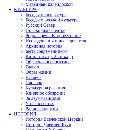
Музейный калейдоскоп
КУЛЬТУРА
Беседы о литературе
Беседы о русской культуре
Русский Север
Поговорим о театре
Родная речь. Второе чтение
Исследования и исследователи
Архивная история
Быть современником
Кино и театр. 25-й кадр
Обратная перспектива
Глагол
Образ жизни
Встреча
Словарь
Культурная реакция
Книжное обозрение
За двумя зайцами
У нас в гостях
Радиоэкскурсии
ИСТОРИЯ
История Вселенской Церкви
История Древней Руси
Патриархи XX века