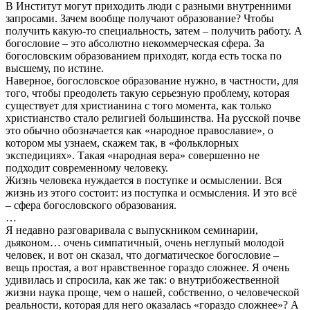
В Институт могут приходить люди с разными внутренними
запросами. Зачем вообще получают образование? Чтобы
получить какую-то специальность, затем – получить работу. А
богословие – это абсолютно некоммерческая сфера. За
богословским образованием приходят, когда есть тоска по
высшему, по истине.
Наверное, богословское образование нужно, в частности, для
того, чтобы преодолеть такую серьезную проблему, которая
существует для христианина с того момента, как только
христианство стало религией большинства. На русской почве
это обычно обозначается как «народное православие», о
котором мы узнаем, скажем так, в «фольклорных
экспедициях». Такая «народная вера» совершенно не
подходит современному человеку.
Жизнь человека нуждается в поступке и осмыслении. Вся
жизнь из этого состоит: из поступка и осмысления. И это всё
– сфера богословского образования.
…
Я недавно разговаривала с выпускником семинарии,
дьяконом… очень симпатичный, очень неглупый молодой
человек, и вот он сказал, что догматическое богословие –
вещь простая, а вот нравственное гораздо сложнее. Я очень
удивилась и спросила, как же так: о внутрибожественной
жизни наука проще, чем о нашей, собственно, о человеческой
реальности, которая для него оказалась «гораздо сложнее»? А