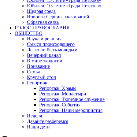
Юбилеи: 15-летие «Града Петрова»
Юбилеи: 10-летие «Града Петрова»
Щедрая среда
Новости Сервиса скачиваний
Обратная связь
ГОЛОС ПРАВОСЛАВИЯ
ОБЩЕСТВО
Наука и религия
Смысл происходящего
Легко ли быть молодым
Вечерний канал
В мире экологии
Призвание
Семья
Круглый стол
Репортаж
Репортаж. Храмы
Репортаж. Монастыри
Репортаж. Тюремное служение
Репортаж. События
Репортаж. Наши мероприятия
Неделя
Давайте разберемся
Наши дети