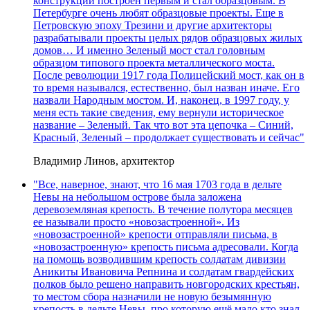
конструкции построен первым и стал образцовым. В
Петербурге очень любят образцовые проекты. Еще в
Петровскую эпоху Трезини и другие архитекторы
разрабатывали проекты целых рядов образцовых жилых
домов… И именно Зеленый мост стал головным
образцом типового проекта металлического моста.
После революции 1917 года Полицейский мост, как он в
то время назывался, естественно, был назван иначе. Его
назвали Народным мостом. И, наконец, в 1997 году, у
меня есть такие сведения, ему вернули историческое
название – Зеленый. Так что вот эта цепочка – Синий,
Красный, Зеленый – продолжает существовать и сейчас"
Владимир Линов, архитектор
"Все, наверное, знают, что 16 мая 1703 года в дельте
Невы на небольшом острове была заложена
деревоземляная крепость. В течение полутора месяцев
ее называли просто «новозастроенной». Из
«новозастроенной» крепости отправляли письма, в
«новозастроенную» крепость письма адресовали. Когда
на помощь возводившим крепость солдатам дивизии
Аникиты Ивановича Репнина и солдатам гвардейских
полков было решено направить новгородских крестьян,
то местом сбора назначили не новую безымянную
крепость в дельте Невы, про которую ещё мало кто знал,