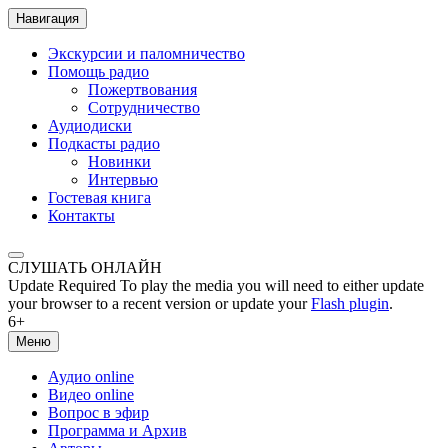
Навигация
Экскурсии и паломничество
Помощь радио
Пожертвования
Сотрудничество
Аудиодиски
Подкасты радио
Новинки
Интервью
Гостевая книга
Контакты
СЛУШАТЬ ОНЛАЙН
Update Required
To play the media you will need to either update
your browser to a recent version or update your
Flash plugin
.
6+
Меню
Аудио online
Видео online
Вопрос в эфир
Программа и Архив