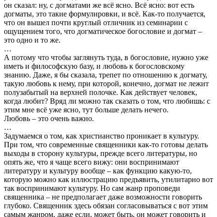
он сказал: ну, с догматами же всё ясно. Всё ясно: вот есть
догматы, это такие формулировки, и всё. Как-то получается,
что он вышел почти круглый отличник из семинарии с
ощущением того, что догматическое богословие и догмат –
это одно и то же.
…
А потому что чтобы заглянуть туда, в богословие, нужно уже
иметь и философскую базу, и любовь к богословскому
знанию. Даже, я бы сказала, трепет по отношению к догмату,
такую любовь к нему, при которой, конечно, догмат не лежит
полузабытый на верхней полочке. Как действует человек,
когда любит? Вряд ли можно так сказать о том, что любишь: с
этим мне всё уже ясно, тут больше делать нечего.
Любовь – это очень важно.
…
Задумаемся о том, как христианство проникает в культуру.
При том, что современные священники как-то готовы делать
выходы в сторону культуры, прежде всего литературы, но
опять же, что я чаще всего вижу: они воспринимают
литературу и культуру вообще – как функцию какую-то,
которую можно как иллюстрацию предъявить, утилитарно вот
так воспринимают культуру. Но сам жанр проповеди
священника – не предполагает даже возможности говорить
глубоко. Священник здесь обязан согласовываться с вот этим
самым жанром, даже если, может быть, он может говорить и