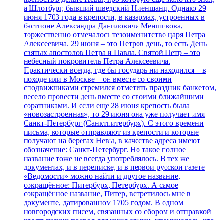
а Шлотбург, бывший шведский Ниеншанц. Однако 29
июня 1703 года в крепости, в казармах, устроенных в
бастионе Александра Даниловича Меншикова,
торжественно отмечалось тезоименитство царя Петра
Алексеевича. 29 июня – это Петров день, то есть День
святых апостолов Петра и Павла. Святой Петр – это
небесный покровитель Петра Алексеевича.
Практически всегда, где бы государь ни находился – в
походе или в Москве – он вместе со своими
сподвижниками стремился отметить праздник банкетом,
весело провести день вместе со своими ближайшими
соратниками. И если еще 28 июня крепость была
«новозастроенная», то 29 июня она уже получает имя
Санкт-Петербург (Санктпитербурх). С этого времени
письма, которые отправляют из крепости и которые
получают на берегах Невы, в качестве адреса имеют
обозначение: Санкт-Петербург. Но такое полное
название тоже не всегда употреблялось. В тех же
документах, и в переписке, и в первой русской газете
«Ведомости» можно найти и другое название,
сокращённое: Питербурх, Петербурх. А самое
сокращённое название, Питер, встретилось мне в
документе, датированном 1705 годом. В одном
новгородских писем, связанных со сбором и отправкой