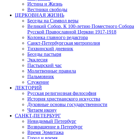
Истина и Жизнь
Вестники свободы
ЦЕРКОВНАЯ ЖИЗНЬ
Беседы на Символ веры
Великий Собор. К 100-летию Поместного Собора
Русской Православной Церкви 1917-1918
Колонка главного редактора
Санкт-Петербургская митрополия
Тихвинский дневник
Беседы пастыря
Экклесия
Пастырский час
Молитвенные правила
Пальмовник
Служение
ЛЕКТОРИЙ
Русская религиозная философия
История христианского искусства
Духовные основы государственности
Читаем икону
САНКТ-ПЕТЕРБУРГ
Невидимый Петербург
Возвращение в Петербург
Время Эрмитажа
Город и время