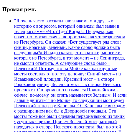
Прямая речь
"Я очень часто рассказываю знакомым и друзьям
историю с вопросом, который однажды был задан в
телепрограмме «Что? Где? Когда?» Передача, как
известно, московская, а вопрос задавался телезрителем
из Петербурга. Он сказал: «Вот существует ряд слов:
синий, красный, зеленый. Какое слово должно быть
следующим?» И надо сказать, что знатоки, многие из
которых из Петербурга, в тот момент – из Ленинграда,
не смогли ответить. А следующее слово было –
Певческий! Потому что на Мойке как раз крупные
мосты составляют вот эту цепочку: Синий мост – на
Исаакиевской площади, Красный мост – в створе
Гороховой улицы, Зеленый мост – в створе Невского
проспекта. Он временно назывался Полицейским, а
сейчас, по-моему, он опять называется Зеленым. И если
дальше двигаться по Мойке, то следующий мост будет
Певческий, как раз у Капеллы. От Капеллы, с выходом,
с расширением как бы к Дворцовой площади. Эти
мосты тоже все были сделаны первоначально из таких
чугунных ящиков. Причем Зеленый мост, который
находится в створе Невского проспекта, был по этой