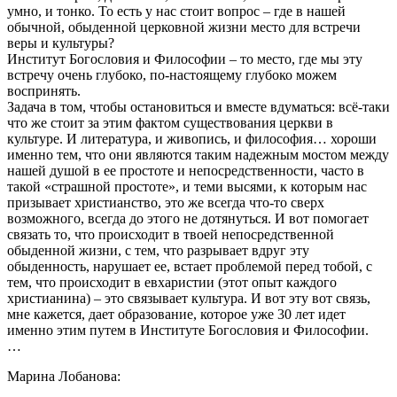
умно, и тонко. То есть у нас стоит вопрос – где в нашей
обычной, обыденной церковной жизни место для встречи
веры и культуры?
Институт Богословия и Философии – то место, где мы эту
встречу очень глубоко, по-настоящему глубоко можем
воспринять.
Задача в том, чтобы остановиться и вместе вдуматься: всё-таки
что же стоит за этим фактом существования церкви в
культуре. И литература, и живопись, и философия… хороши
именно тем, что они являются таким надежным мостом между
нашей душой в ее простоте и непосредственности, часто в
такой «страшной простоте», и теми высями, к которым нас
призывает христианство, это же всегда что-то сверх
возможного, всегда до этого не дотянуться. И вот помогает
связать то, что происходит в твоей непосредственной
обыденной жизни, с тем, что разрывает вдруг эту
обыденность, нарушает ее, встает проблемой перед тобой, с
тем, что происходит в евхаристии (этот опыт каждого
христианина) – это связывает культура. И вот эту вот связь,
мне кажется, дает образование, которое уже 30 лет идет
именно этим путем в Институте Богословия и Философии.
…
Марина Лобанова: