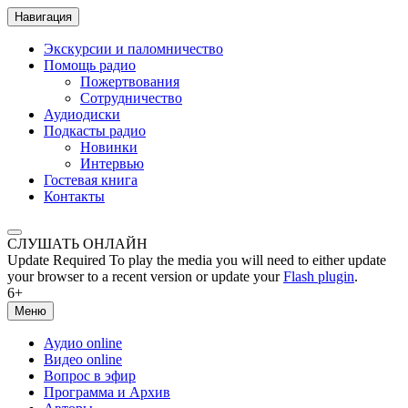
Навигация
Экскурсии и паломничество
Помощь радио
Пожертвования
Сотрудничество
Аудиодиски
Подкасты радио
Новинки
Интервью
Гостевая книга
Контакты
СЛУШАТЬ ОНЛАЙН
Update Required
To play the media you will need to either update
your browser to a recent version or update your
Flash plugin
.
6+
Меню
Аудио online
Видео online
Вопрос в эфир
Программа и Архив