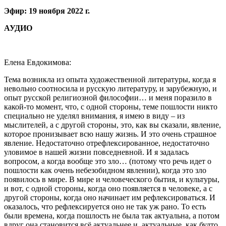
Эфир: 19 ноября 2022 г.
АУДИО
Елена Евдокимова:
Тема возникла из опыта художественной литературы, когда я
невольно соотносила и русскую литературу, и зарубежную, и
опыт русской религиозной философии… и меня поразило в
какой-то момент, что, с одной стороны, теме пошлости никто
специально не уделял внимания, я имею в виду – из
мыслителей, а с другой стороны, это, как вы сказали, явление,
которое пронизывает всю нашу жизнь. И это очень страшное
явление. Недостаточно отрефлексированное, недостаточно
уловимое в нашей жизни повседневной. И я задалась
вопросом, а когда вообще это зло… (потому что речь идет о
пошлости как очень небезобидном явлении), когда это зло
появилось в мире. В мире и человеческого бытия, и культуры,
и вот, с одной стороны, когда оно появляется в человеке, а с
другой стороны, когда оно начинает им рефлексироваться. И
оказалось, что рефлексируется оно не так уж рано. То есть
были времена, когда пошлость не была так актуальна, а потом
вдруг она становится всё актуальнее и актуальные, как будто