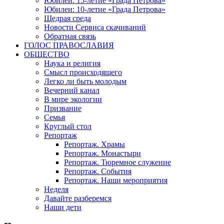
Юбилеи: 15-летие «Града Петрова»
Юбилеи: 10-летие «Града Петрова»
Щедрая среда
Новости Сервиса скачиваний
Обратная связь
ГОЛОС ПРАВОСЛАВИЯ
ОБЩЕСТВО
Наука и религия
Смысл происходящего
Легко ли быть молодым
Вечерний канал
В мире экологии
Призвание
Семья
Круглый стол
Репортаж
Репортаж. Храмы
Репортаж. Монастыри
Репортаж. Тюремное служение
Репортаж. События
Репортаж. Наши мероприятия
Неделя
Давайте разберемся
Наши дети