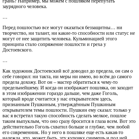
грань? Например, мы можем с пошляком перепутать
заурядного человека.
…
Перед пошлостью все могут оказаться беззащитны… ни
творчество, ни талант, ни какие-то способности или статус не
могут от нее защитить человека. Кульминацией этого
принципа стало сопряжение пошлости и греха у
Достоевского.
…
Как художник Достоевский всё доводил до предела, он сам о
себе говорил: ни такта, ни меры ни имею, во всём до самого
предела дохожу. Вот он – мастер обратиться к чему-то
предельнейшему. И когда он изображает пошляка, он заходит
в этом изображении гораздо дальше, чем даже Гоголь,
который вроде считается у нас открывателем здесь,
признанным Пушкиным, утверждённым Пушкиным
открывателем темы пошлости. Пушкин ему сказал: только у
вас я встретил такую способность сделать мелкое, пошлое
таким выпуклым, что оно сразу бросится в глаза всем. Вот это
действительно Гоголь схватил больше и глубже, чем любой
его современник. Но у него в пошляке еще есть какая-то
надежда, что, может быть, эту курочку снимешь и под ней