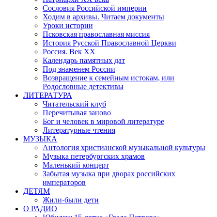
Сословия Российской империи
Ходим в архивы. Читаем документы
Уроки истории
Псковская православная миссия
История Русской Православной Церкви
Россия. Век ХХ
Календарь памятных дат
Под знаменем России
Возвращение к семейным истокам, или
Родословные детективы
ЛИТЕРАТУРА
Читательский клуб
Перечитывая заново
Бог и человек в мировой литературе
Литературные чтения
МУЗЫКА
Антология христианской музыкальной культуры
Музыка петербургских храмов
Маленький концерт
Забытая музыка при дворах российских
императоров
ДЕТЯМ
Жили-были дети
О РАДИО