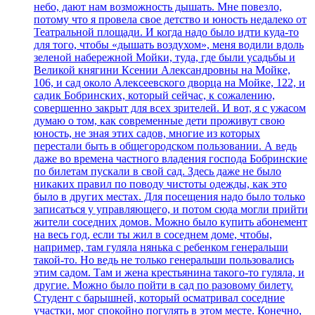
небо, дают нам возможность дышать. Мне повезло,
потому что я провела свое детство и юность недалеко от
Театральной площади. И когда надо было идти куда-то
для того, чтобы «дышать воздухом», меня водили вдоль
зеленой набережной Мойки, туда, где были усадьбы и
Великой княгини Ксении Александровны на Мойке,
106, и сад около Алексеевского дворца на Мойке, 122, и
садик Бобринских, который сейчас, к сожалению,
совершенно закрыт для всех зрителей. И вот, я с ужасом
думаю о том, как современные дети проживут свою
юность, не зная этих садов, многие из которых
перестали быть в общегородском пользовании. А ведь
даже во времена частного владения господа Бобринские
по билетам пускали в свой сад. Здесь даже не было
никаких правил по поводу чистоты одежды, как это
было в других местах. Для посещения надо было только
записаться у управляющего, и потом сюда могли прийти
жители соседних домов. Можно было купить абонемент
на весь год, если ты жил в соседнем доме, чтобы,
например, там гуляла нянька с ребенком генеральши
такой-то. Но ведь не только генеральши пользовались
этим садом. Там и жена крестьянина такого-то гуляла, и
другие. Можно было пойти в сад по разовому билету.
Студент с барышней, который осматривал соседние
участки, мог спокойно погулять в этом месте. Конечно,