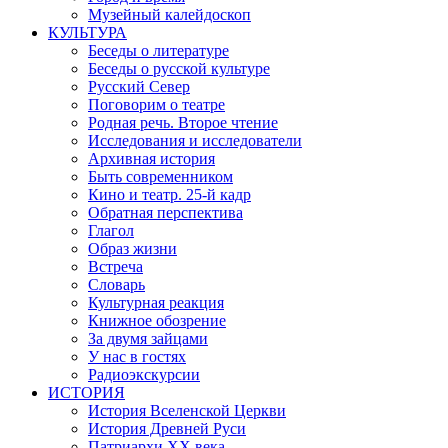
Музейный калейдоскоп
КУЛЬТУРА
Беседы о литературе
Беседы о русской культуре
Русский Север
Поговорим о театре
Родная речь. Второе чтение
Исследования и исследователи
Архивная история
Быть современником
Кино и театр. 25-й кадр
Обратная перспектива
Глагол
Образ жизни
Встреча
Словарь
Культурная реакция
Книжное обозрение
За двумя зайцами
У нас в гостях
Радиоэкскурсии
ИСТОРИЯ
История Вселенской Церкви
История Древней Руси
Патриархи XX века