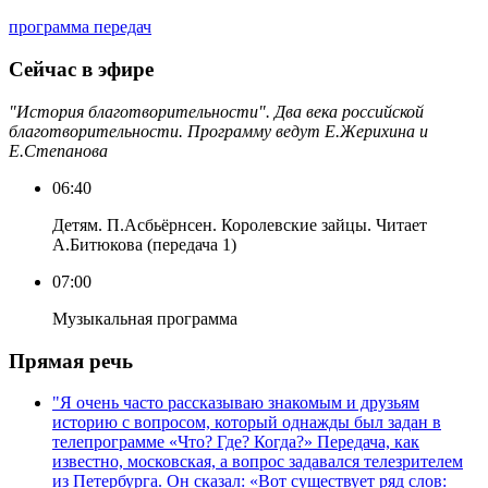
программа передач
Сейчас в эфире
"История благотворительности". Два века российской
благотворительности. Программу ведут Е.Жерихина и
Е.Степанова
06:40
Детям. П.Асбьёрнсен. Королевские зайцы. Читает
А.Битюкова (передача 1)
07:00
Музыкальная программа
Прямая речь
"Я очень часто рассказываю знакомым и друзьям
историю с вопросом, который однажды был задан в
телепрограмме «Что? Где? Когда?» Передача, как
известно, московская, а вопрос задавался телезрителем
из Петербурга. Он сказал: «Вот существует ряд слов: