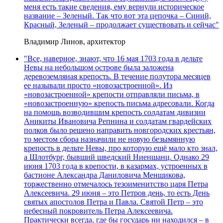
меня есть такие сведения, ему вернули историческое
название – Зеленый. Так что вот эта цепочка – Синий,
Красный, Зеленый – продолжает существовать и сейчас"
Владимир Линов, архитектор
"Все, наверное, знают, что 16 мая 1703 года в дельте
Невы на небольшом острове была заложена
деревоземляная крепость. В течение полутора месяцев
ее называли просто «новозастроенной». Из
«новозастроенной» крепости отправляли письма, в
«новозастроенную» крепость письма адресовали. Когда
на помощь возводившим крепость солдатам дивизии
Аникиты Ивановича Репнина и солдатам гвардейских
полков было решено направить новгородских крестьян,
то местом сбора назначили не новую безымянную
крепость в дельте Невы, про которую ещё мало кто знал,
а Шлотбург, бывший шведский Ниеншанц. Однако 29
июня 1703 года в крепости, в казармах, устроенных в
бастионе Александра Даниловича Меншикова,
торжественно отмечалось тезоименитство царя Петра
Алексеевича. 29 июня – это Петров день, то есть День
святых апостолов Петра и Павла. Святой Петр – это
небесный покровитель Петра Алексеевича.
Практически всегда, где бы государь ни находился – в