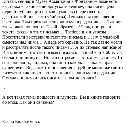
Кстати, сейчас в Музее Ахматовой в Фонтанном доме есть
выставка «Такие вещи допускать нельзя», она посвящена
первой публикации стихов Гумилева (через шесть
десятилетий после его убийства). Гениальная совершенно
выставка. Там представлены «письма в редакцию»… Так вот
это – такая пошлость! Такой образец ее! Речь, построение
текста, фразы в этих письмах… Требования и угрозы…
Посетители выставки читают эти письма и … ну, с улыбкой,
смеются над ними… А ведь это серьезно. Не так давно могли
и расстрелять после такого письма… А их столько написано!
И мы видим, что эти письма писались – и в 30-е, и в 60-е… и
сейчас они пишутся. Но что потрясает – в том же «стиле». То
есть пошлость, видимо, она где-то как «классика жанра»
существует. Ведь все эти поколения людей не могли же где-то
«изучать» как писать вот эти пошлые «письма в редакцию»…
Откуда они научились писать «в том же стиле»?
…
А вот такая тема: пошлость и глупость. Вы в книге говорите
об этом. Как они связаны?
Елена Евдокимова: