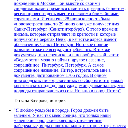
походе или в Москве – он вместе со своими
сподвижниками стремился отметить праздник банкетом,
весело провести день вместе со своими ближайшими
соратниками. И если еще 28 июня крепость была
«новозастроенная», то 29 июня она уже получает имя
Санкт-Петербург (Санктпитербурх). С этого времени
письма, которые отправляют из крепости и которые
получают на берегах Невы, в качестве адреса имеют
обозначение: Санкт-Петербург. Но такое полное
название тоже не всегда употреблялось. В тех же
документах, и в переписке, и в первой русской газете
«Ведомости» можно найти и другое название,
сокращённое: Питербурх, Петербурх. А самое
сокращённое название, Питер, встретилось мне в
документе, датированном 1705 годом. В одном
новгородских писем, связанных со сбором и отправкой
крестьянских подвод для нужд армии, упоминалось, что
подводы отправлялись из села Низино в город Питер"
Татьяна Базарова, историк
"Я люблю усадьбы в городе. Город должен быть
зеленым. У нас так мало солнца, что только наши
маленькие городские скверики, озелененные
набережные, воды наших каналов, в которых отражается