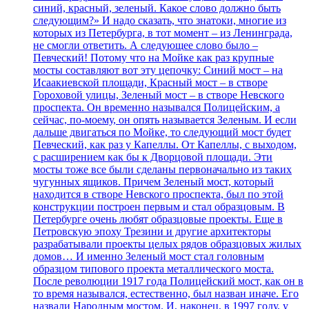
синий, красный, зеленый. Какое слово должно быть
следующим?» И надо сказать, что знатоки, многие из
которых из Петербурга, в тот момент – из Ленинграда,
не смогли ответить. А следующее слово было –
Певческий! Потому что на Мойке как раз крупные
мосты составляют вот эту цепочку: Синий мост – на
Исаакиевской площади, Красный мост – в створе
Гороховой улицы, Зеленый мост – в створе Невского
проспекта. Он временно назывался Полицейским, а
сейчас, по-моему, он опять называется Зеленым. И если
дальше двигаться по Мойке, то следующий мост будет
Певческий, как раз у Капеллы. От Капеллы, с выходом,
с расширением как бы к Дворцовой площади. Эти
мосты тоже все были сделаны первоначально из таких
чугунных ящиков. Причем Зеленый мост, который
находится в створе Невского проспекта, был по этой
конструкции построен первым и стал образцовым. В
Петербурге очень любят образцовые проекты. Еще в
Петровскую эпоху Трезини и другие архитекторы
разрабатывали проекты целых рядов образцовых жилых
домов… И именно Зеленый мост стал головным
образцом типового проекта металлического моста.
После революции 1917 года Полицейский мост, как он в
то время назывался, естественно, был назван иначе. Его
назвали Народным мостом. И, наконец, в 1997 году, у