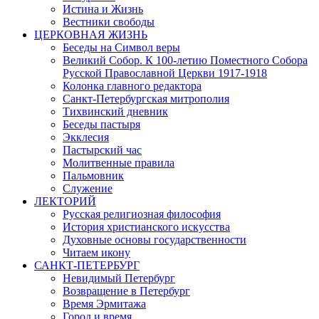
Истина и Жизнь
Вестники свободы
ЦЕРКОВНАЯ ЖИЗНЬ
Беседы на Символ веры
Великий Собор. К 100-летию Поместного Собора
Русской Православной Церкви 1917-1918
Колонка главного редактора
Санкт-Петербургская митрополия
Тихвинский дневник
Беседы пастыря
Экклесия
Пастырский час
Молитвенные правила
Пальмовник
Служение
ЛЕКТОРИЙ
Русская религиозная философия
История христианского искусства
Духовные основы государственности
Читаем икону
САНКТ-ПЕТЕРБУРГ
Невидимый Петербург
Возвращение в Петербург
Время Эрмитажа
Город и время