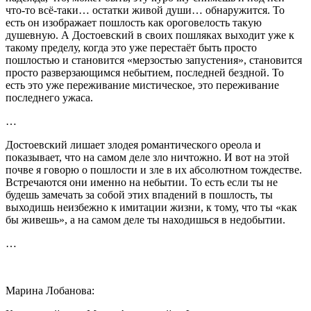
что-то всё-таки… остатки живой души… обнаружится. То
есть он изображает пошлость как ороговелость такую
душевную. А Достоевский в своих пошляках выходит уже к
такому пределу, когда это уже перестаёт быть просто
пошлостью и становится «мерзостью запустения», становится
просто разверзающимся небытием, последней бездной. То
есть это уже переживание мистическое, это переживание
последнего ужаса.
…
Достоевский лишает злодея романтического ореола и
показывает, что на самом деле зло ничтожно. И вот на этой
почве я говорю о пошлости и зле в их абсолютном тождестве.
Встречаются они именно на небытии. То есть если ты не
будешь замечать за собой этих впадений в пошлость, ты
выходишь неизбежно к имитации жизни, к тому, что ты «как
бы живешь», а на самом деле ты находишься в недобытии.
…
Марина Лобанова: