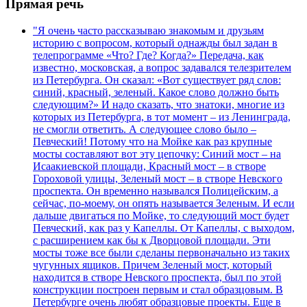
Прямая речь
"Я очень часто рассказываю знакомым и друзьям
историю с вопросом, который однажды был задан в
телепрограмме «Что? Где? Когда?» Передача, как
известно, московская, а вопрос задавался телезрителем
из Петербурга. Он сказал: «Вот существует ряд слов:
синий, красный, зеленый. Какое слово должно быть
следующим?» И надо сказать, что знатоки, многие из
которых из Петербурга, в тот момент – из Ленинграда,
не смогли ответить. А следующее слово было –
Певческий! Потому что на Мойке как раз крупные
мосты составляют вот эту цепочку: Синий мост – на
Исаакиевской площади, Красный мост – в створе
Гороховой улицы, Зеленый мост – в створе Невского
проспекта. Он временно назывался Полицейским, а
сейчас, по-моему, он опять называется Зеленым. И если
дальше двигаться по Мойке, то следующий мост будет
Певческий, как раз у Капеллы. От Капеллы, с выходом,
с расширением как бы к Дворцовой площади. Эти
мосты тоже все были сделаны первоначально из таких
чугунных ящиков. Причем Зеленый мост, который
находится в створе Невского проспекта, был по этой
конструкции построен первым и стал образцовым. В
Петербурге очень любят образцовые проекты. Еще в