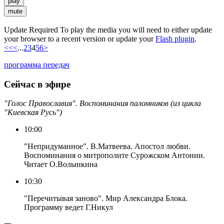
play
mute
Update Required
To play the media you will need to either update
your browser to a recent version or update your
Flash plugin
.
<<
<
...
2
3
4
5
6
>
программа передач
Сейчас в эфире
"Голос Православия". Воспоминания паломников (из цикла
"Киевская Русь")
10:00
"Непридуманное". В.Матвеева. Апостол любви.
Воспоминания о митрополите Сурожском Антонии.
Читает О.Волынкина
10:30
"Перечитывая заново". Мир Александра Блока.
Программу ведет Г.Никул