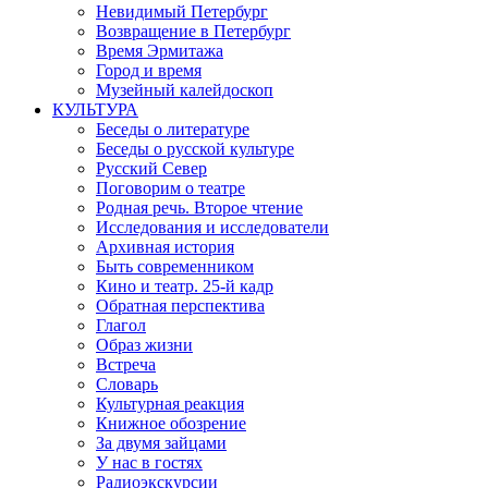
Невидимый Петербург
Возвращение в Петербург
Время Эрмитажа
Город и время
Музейный калейдоскоп
КУЛЬТУРА
Беседы о литературе
Беседы о русской культуре
Русский Север
Поговорим о театре
Родная речь. Второе чтение
Исследования и исследователи
Архивная история
Быть современником
Кино и театр. 25-й кадр
Обратная перспектива
Глагол
Образ жизни
Встреча
Словарь
Культурная реакция
Книжное обозрение
За двумя зайцами
У нас в гостях
Радиоэкскурсии