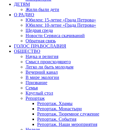
ДЕТЯМ
Жили-были дети
О РАДИО
Юбилеи: 15-летие «Града Петрова»
Юбилеи: 10-летие «Града Петрова»
Щедрая среда
Новости Сервиса скачиваний
Обратная связь
ГОЛОС ПРАВОСЛАВИЯ
ОБЩЕСТВО
Наука и религия
Смысл происходящего
Легко ли быть молодым
Вечерний канал
В мире экологии
Призвание
Семья
Круглый стол
Репортаж
Репортаж. Храмы
Репортаж. Монастыри
Репортаж. Тюремное служение
Репортаж. События
Репортаж. Наши мероприятия
Неделя