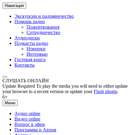
Навигация
Экскурсии и паломничество
Помощь радио
Пожертвования
Сотрудничество
Аудиодиски
Подкасты радио
Новинки
Интервью
Гостевая книга
Контакты
СЛУШАТЬ ОНЛАЙН
Update Required
To play the media you will need to either update
your browser to a recent version or update your
Flash plugin
.
6+
Меню
Аудио online
Видео online
Вопрос в эфир
Программа и Архив