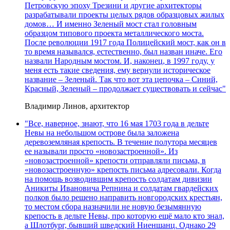
Петровскую эпоху Трезини и другие архитекторы
разрабатывали проекты целых рядов образцовых жилых
домов… И именно Зеленый мост стал головным
образцом типового проекта металлического моста.
После революции 1917 года Полицейский мост, как он в
то время назывался, естественно, был назван иначе. Его
назвали Народным мостом. И, наконец, в 1997 году, у
меня есть такие сведения, ему вернули историческое
название – Зеленый. Так что вот эта цепочка – Синий,
Красный, Зеленый – продолжает существовать и сейчас"
Владимир Линов, архитектор
"Все, наверное, знают, что 16 мая 1703 года в дельте
Невы на небольшом острове была заложена
деревоземляная крепость. В течение полутора месяцев
ее называли просто «новозастроенной». Из
«новозастроенной» крепости отправляли письма, в
«новозастроенную» крепость письма адресовали. Когда
на помощь возводившим крепость солдатам дивизии
Аникиты Ивановича Репнина и солдатам гвардейских
полков было решено направить новгородских крестьян,
то местом сбора назначили не новую безымянную
крепость в дельте Невы, про которую ещё мало кто знал,
а Шлотбург, бывший шведский Ниеншанц. Однако 29