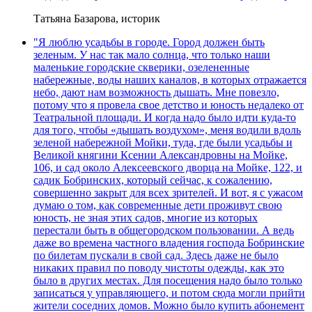
Татьяна Базарова, историк
"Я люблю усадьбы в городе. Город должен быть
зеленым. У нас так мало солнца, что только наши
маленькие городские скверики, озелененные
набережные, воды наших каналов, в которых отражается
небо, дают нам возможность дышать. Мне повезло,
потому что я провела свое детство и юность недалеко от
Театральной площади. И когда надо было идти куда-то
для того, чтобы «дышать воздухом», меня водили вдоль
зеленой набережной Мойки, туда, где были усадьбы и
Великой княгини Ксении Александровны на Мойке,
106, и сад около Алексеевского дворца на Мойке, 122, и
садик Бобринских, который сейчас, к сожалению,
совершенно закрыт для всех зрителей. И вот, я с ужасом
думаю о том, как современные дети проживут свою
юность, не зная этих садов, многие из которых
перестали быть в общегородском пользовании. А ведь
даже во времена частного владения господа Бобринские
по билетам пускали в свой сад. Здесь даже не было
никаких правил по поводу чистоты одежды, как это
было в других местах. Для посещения надо было только
записаться у управляющего, и потом сюда могли прийти
жители соседних домов. Можно было купить абонемент