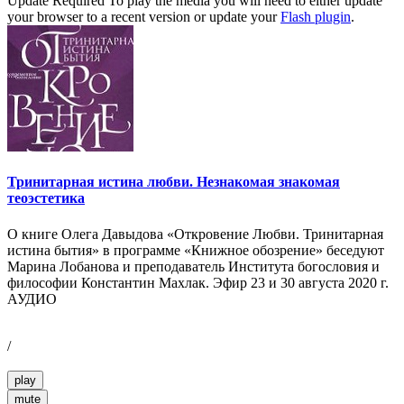
Update Required
To play the media you will need to either update
your browser to a recent version or update your
Flash plugin
.
Тринитарная истина любви. Незнакомая знакомая
теоэстетика
О книге Олега Давыдова «Откровение Любви. Тринитарная
истина бытия» в программе «Книжное обозрение» беседуют
Марина Лобанова и преподаватель Института богословия и
философии Константин Махлак. Эфир 23 и 30 августа 2020 г.
АУДИО
/
play
mute