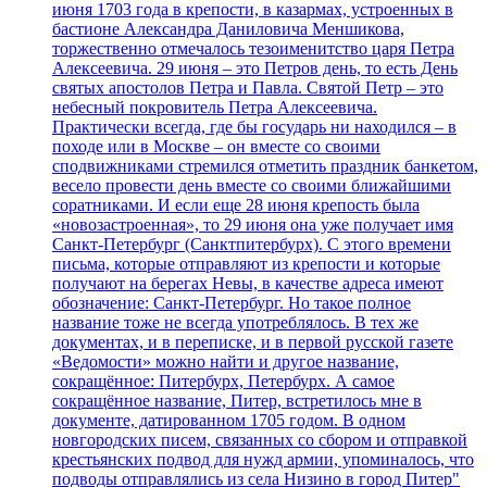
июня 1703 года в крепости, в казармах, устроенных в
бастионе Александра Даниловича Меншикова,
торжественно отмечалось тезоименитство царя Петра
Алексеевича. 29 июня – это Петров день, то есть День
святых апостолов Петра и Павла. Святой Петр – это
небесный покровитель Петра Алексеевича.
Практически всегда, где бы государь ни находился – в
походе или в Москве – он вместе со своими
сподвижниками стремился отметить праздник банкетом,
весело провести день вместе со своими ближайшими
соратниками. И если еще 28 июня крепость была
«новозастроенная», то 29 июня она уже получает имя
Санкт-Петербург (Санктпитербурх). С этого времени
письма, которые отправляют из крепости и которые
получают на берегах Невы, в качестве адреса имеют
обозначение: Санкт-Петербург. Но такое полное
название тоже не всегда употреблялось. В тех же
документах, и в переписке, и в первой русской газете
«Ведомости» можно найти и другое название,
сокращённое: Питербурх, Петербурх. А самое
сокращённое название, Питер, встретилось мне в
документе, датированном 1705 годом. В одном
новгородских писем, связанных со сбором и отправкой
крестьянских подвод для нужд армии, упоминалось, что
подводы отправлялись из села Низино в город Питер"