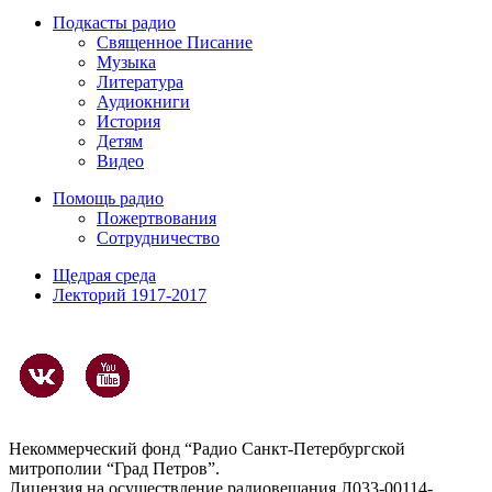
Подкасты радио
Священное Писание
Музыка
Литература
Аудиокниги
История
Детям
Видео
Помощь радио
Пожертвования
Сотрудничество
Щедрая среда
Лекторий 1917-2017
Некоммерческий фонд “Радио Санкт-Петербургской
митрополии “Град Петров”.
Лицензия на осуществление радиовещания Л033-00114-