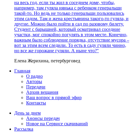
на весь год, если ты жил в соседнем доме, чтобы,
например, там гуляла нянька с ребенком генеральши
такой-то. Но ведь не только генеральши пользовались
этим садом. Там и жена крестьянина такого-то гуляла, и
другие. Можно было пойти в сад по разовому билету.
Студент с барышней, который осматривал соседние
участки, мог спокойно погулять в этом месте. Конечно,
важным было соблюдение порядка, отсутствие мусора –
вот за этим всем следили. То есть в саду гуляли чинно,
но все же горожане гуляли. А ныне что?"
Елена Жерихина, петербурговед
Главная
О радио
Авторы
Передачи
Архив вещания
Ваш вопрос в прямой эфир
Контакты
День за днем
Анонсы передач
Новое на Сервисе скачиваний
Рассылка