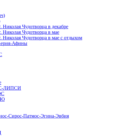
ч)
)
иколая Чудотворца в декабре
Николая Чудотворца в мае
иколая Чудотворца в мае с отдыхом
ерия-Афины
С
е
С-ЛИПСИ
ОС
ИЮ
с-Сирос-Патмос-Эгина-Эвбия
Д