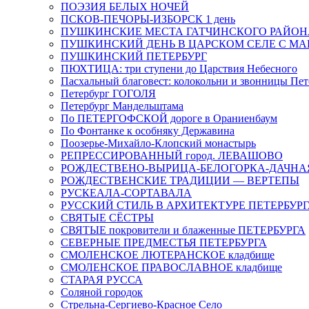
ПОЭЗИЯ БЕЛЫХ НОЧЕЙ
ПСКОВ-ПЕЧОРЫ-ИЗБОРСК 1 день
ПУШКИНСКИЕ МЕСТА ГАТЧИНСКОГО РАЙОНА: В
ПУШКИНСКИЙ ДЕНЬ В ЦАРСКОМ СЕЛЕ С М
ПУШКИНСКИЙ ПЕТЕРБУРГ
ПЮХТИЦА: три ступени до Царствия Небесного
Пасхальный благовест: колокольни и звонницы Пет
Петербург ГОГОЛЯ
Петербург Мандельштама
По ПЕТЕРГОФСКОЙ дороге в Ораниенбаум
По Фонтанке к особняку Державина
Поозерье-Михайло-Клопский монастырь
РЕПРЕССИРОВАННЫЙ город. ЛЕВАШОВО
РОЖДЕСТВЕНО-ВЫРИЦА-БЕЛОГОРКА-ДАЧНА
РОЖДЕСТВЕНСКИЕ ТРАДИЦИИ — ВЕРТЕПЫ
РУСКЕАЛА-СОРТАВАЛА
РУССКИЙ СТИЛЬ В АРХИТЕКТУРЕ ПЕТЕРБУР
СВЯТЫЕ СЁСТРЫ
СВЯТЫЕ покровители и блаженные ПЕТЕРБУРГА
СЕВЕРНЫЕ ПРЕДМЕСТЬЯ ПЕТЕРБУРГА
СМОЛЕНСКОЕ ЛЮТЕРАНСКОЕ кладбище
СМОЛЕНСКОЕ ПРАВОСЛАВНОЕ кладбище
СТАРАЯ РУССА
Соляной городок
Стрельна-Сергиево-Красное Село