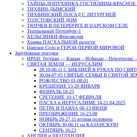
ТАЙЦЫ-ЛОПУХИНКА-ГОСТИЛИЦЫ-КРАСНОЕ
ТИХВИН-ДЫМСКИЙ
ТИХВИНСКИЙ ПОСАД С ЛИТУРГИЕЙ
ТОЛСТОВСКИЙ ДОМ
ТЮТЧЕВ В ПЕТЕРБУРГЕ И ЦАРСКОМ СЕЛЕ
Театральный Петербург-1
ХЕЛЬСИНКИ-Финляндия
Храмы ПАСХАЛЬНОЙ радости
Царское Село и ГЕРОИ ПЕРВОЙ МИРОВОЙ
Зарубежные поездки
ИРАН: Тегеран — Кашан – Исфахан – Персеполис
СВЯТАЯ ЗЕМЛЯ — ИЕРУСАЛИМ
28.10-06.11 С БИБЛИЕЙ В РУКАХ ПО СВЯ
30.04-07.05 СВЯТЫЕ СЕМЬИ В СВЯТОЙ З
РОЖДЕСТВО 01-08.01
КРЕЩЕНИЕ 13-20 ЯНВАРЯ
ФЕВРАЛЬ 18-25
СРЕТЕНИЕ 10-17 ФЕВРАЛЯ
ПАСХА в ИЕРУСАЛИМЕ 14-21.04.2025
ПЕТРА И ПАВЛА 06-13 ИЮЛЯ
ПРЕОБРАЖЕНИЕ 16-23.08
НОЯБРЬ 20-27.11 вторая половина
ОКТЯБРЬ 30-06.11 на КАЗАНСКУЮ
СЕНТЯБРЬ 16-23
АНГЛИЯ и ШОТЛАНДИЯ