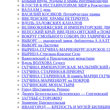
Большая Вруда. Усадьбы и храмы Ингерманландии
В ГОСТИ К РЕСТАВРАТОРАМ: МЦР в Рождествен
ВАЛААМ 1 день
ВАСИЛИЙ КОСЯКОВ: Петербургские храмы
ВВЕДЕНСКИЕ ХРАМЫ ПЕТЕРБУРГА
ВДОЛЬ ЛАДОЖСКИХ КАНАЛОВ
ВЕЛИКОКНЯЖЕСКИЕ И ИМПЕРАТОРСКИЕ Д
ВЕПССКИЙ КРАЙ: ВВЕДЕНО-ОЯТСКИЙ и ПОК
ВОКРУГ СМОЛЬНОГО СОБОРА ПО ТАВРИЧЕС
ВЫБОРГ — рыцарский замок, библиотека А.ААЛ
ВЫБОРГ на Ласточке
ВЫРИЦА-ГАТЧИНА-МАРИЕНБУРГ-ЦАРСКОЕ С
ВЫРИЦА-Стрельна-Красное Село
Важеозерский и Приладожские монастыри
Вдоль ВОЛХОВА Седого
ГАТЧИНА ИМПЕРАТОРСКАЯ. МАЛЬТИЙСКИЙ о
ГАТЧИНА СТАРИННАЯ-ПРИОРАТ
ГАТЧИНА СТАРИННАЯ. В память МАРИИ ГАТ
ГАТЧИНА-МАРИЕНБУРГ на ПОКРОВ
ГАТЧИНСКИЕ МОНАСТЫРИ
Город Шостаковича. Репино
Дворец Белосельских-Белозерских — Сергиевский
ЗАГУБЬЕ-СТОРОЖНО
Знамение Царскосельская
ИВАНГОРОД — КРЕПОСТЬ И МУЗЕЙ БИЛИБИ