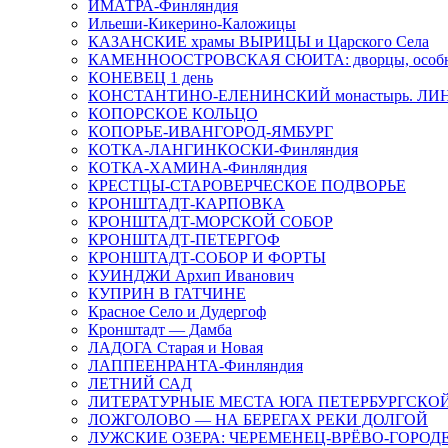
ИМАТРА-Финляндия
Ильеши-Кикерино-Каложицы
КАЗАНСКИЕ храмы ВЫРИЦЫ и Царского Села
КАМЕННООСТРОВСКАЯ СЮИТА: дворцы, особня
КОНЕВЕЦ 1 день
КОНСТАНТИНО-ЕЛЕНИНСКИЙ монастырь. ЛИ
КОПОРСКОЕ КОЛЬЦО
КОПОРЬЕ-ИВАНГОРОД-ЯМБУРГ
КОТКА-ЛАНГИНКОСКИ-Финляндия
КОТКА-ХАМИНА-Финляндия
КРЕСТЦЫ-СТАРОВЕРЧЕСКОЕ ПОДВОРЬЕ
КРОНШТАДТ-КАРПОВКА
КРОНШТАДТ-МОРСКОЙ СОБОР
КРОНШТАДТ-ПЕТЕРГОФ
КРОНШТАДТ-СОБОР И ФОРТЫ
КУИНДЖИ Архип Иванович
КУПРИН В ГАТЧИНЕ
Красное Село и Дудергоф
Кронштадт — Дамба
ЛАДОГА Старая и Новая
ЛАППЕЕНРАНТА-Финляндия
ЛЕТНИЙ САД
ЛИТЕРАТУРНЫЕ МЕСТА ЮГА ПЕТЕРБУРГСКО
ЛОЖГОЛОВО — НА БЕРЕГАХ РЕКИ ДОЛГОЙ
ЛУЖСКИЕ ОЗЕРА: ЧЕРЕМЕНЕЦ-ВРЁВО-ГОРОД