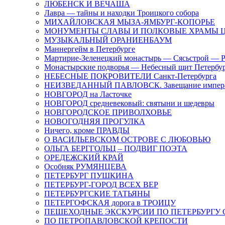
ЛЮБЕНСК И ВЕЧАША
Лавра — тайны и находки Троицкого собора
МИХАЙЛОВСКАЯ МЫЗА-ЯМБУРГ-КОПОРЬЕ
МОНУМЕНТЫ СЛАВЫ И ПОЛКОВЫЕ ХРАМЫ Ц
МУЗЫКАЛЬНЫЙ ОРАНИЕНБАУМ
Маннергейм в Петербурге
Мартирие-Зеленецкий монастырь — Сясьстрой — 
Монастырские подворья — Небесный щит Петербу
НЕБЕСНЫЕ ПОКРОВИТЕЛИ Санкт-Петербурга
НЕИЗВЕДАННЫЙ ПАВЛОВСК. Завещание импер
НОВГОРОД на Ласточке
НОВГОРОД средневековый: святыни и шедевры
НОВГОРОДСКОЕ ПРИВОЛХОВЬЕ
НОВОГОДНЯЯ ПРОГУЛКА
Ничего, кроме ПРАВДЫ
О ВАСИЛЬЕВСКОМ ОСТРОВЕ С ЛЮБОВЬЮ
ОЛЬГА БЕРГГОЛЬЦ – ПОДВИГ ПОЭТА
ОРЕДЕЖСКИЙ КРАЙ
Особняк РУМЯНЦЕВА
ПЕТЕРБУРГ ПУШКИНА
ПЕТЕРБУРГ-ГОРОД ВСЕХ ВЕР
ПЕТЕРБУРГСКИЕ ТАТЬЯНЫ
ПЕТЕРГОФСКАЯ дорога в ТРОИЦУ
ПЕШЕХОДНЫЕ ЭКСКУРСИИ ПО ПЕТЕРБУРГ
ПО ПЕТРОПАВЛОВСКОЙ КРЕПОСТИ