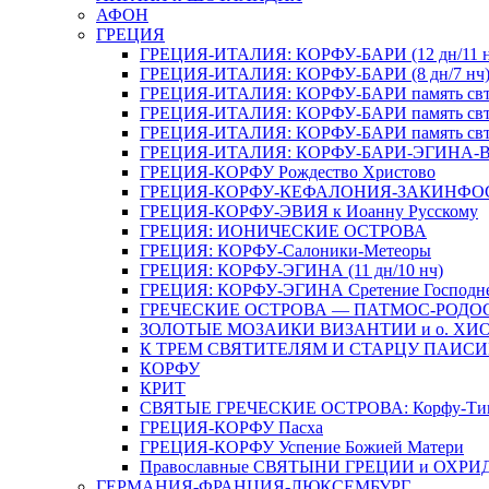
АФОН
ГРЕЦИЯ
ГРЕЦИЯ-ИТАЛИЯ: КОРФУ-БАРИ (12 дн/11 н
ГРЕЦИЯ-ИТАЛИЯ: КОРФУ-БАРИ (8 дн/7 нч
ГРЕЦИЯ-ИТАЛИЯ: КОРФУ-БАРИ память свт. Н
ГРЕЦИЯ-ИТАЛИЯ: КОРФУ-БАРИ память свт. 
ГРЕЦИЯ-ИТАЛИЯ: КОРФУ-БАРИ память свт. Н
ГРЕЦИЯ-ИТАЛИЯ: КОРФУ-БАРИ-ЭГИНА-В
ГРЕЦИЯ-КОРФУ Рождество Христово
ГРЕЦИЯ-КОРФУ-КЕФАЛОНИЯ-ЗАКИНФО
ГРЕЦИЯ-КОРФУ-ЭВИЯ к Иоанну Русскому
ГРЕЦИЯ: ИОНИЧЕСКИЕ ОСТРОВА
ГРЕЦИЯ: КОРФУ-Салоники-Метеоры
ГРЕЦИЯ: КОРФУ-ЭГИНА (11 дн/10 нч)
ГРЕЦИЯ: КОРФУ-ЭГИНА Сретение Господн
ГРЕЧЕСКИЕ ОСТРОВА — ПАТМОС-РОДО
ЗОЛОТЫЕ МОЗАИКИ ВИЗАНТИИ и о. ХИ
К ТРЕМ СВЯТИТЕЛЯМ И СТАРЦУ ПАИС
КОРФУ
КРИТ
СВЯТЫЕ ГРЕЧЕСКИЕ ОСТРОВА: Корфу-Тино
ГРЕЦИЯ-КОРФУ Пасха
ГРЕЦИЯ-КОРФУ Успение Божией Матери
Православные СВЯТЫНИ ГРЕЦИИ и ОХРИ
ГЕРМАНИЯ-ФРАНЦИЯ-ЛЮКСЕМБУРГ