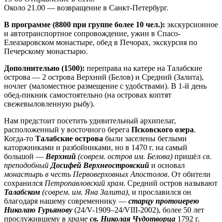
Около 21.00 — возвращение в Санкт-Петербург.
В программе (8800 при группе более 10 чел.):
экскурсионное
и автотранспортное сопровождение, ужин в Спасо-
Елеазаровском монастыре, обед в Печорах, экскурсия по
Печерскому монастырю.
Дополнительно (1500):
переправа на катере на Талабские
острова — 2 острова Верхний (Белов) и Средний (Залита),
ночлег (маломестное размещение с удобствами). В 1-й день
обед-пикник самостоятельно (на островах коптят
свежевыловленную рыбу).
Нам предстоит посетить удивительный архипелаг,
расположенный у восточного берега
Псковского озера
.
Когда-то
Талабские острова
были заселены беглыми
каторжниками и разбойниками, но в 1470 г. на самый
большой —
Верхний
(соврем. остров им. Белова)
пришёл
св.
преподобный
Досифей Верхнеостровский
и основал
монастырь в честь Первоверховных Апостолов
. От обители
сохранился
Петропавловский храм
. Средний остров называют
Талабском
(соврем. им. Яна Залита)
, и прославился он
благодаря нашему современнику —
старцу протоиерею
Николаю Гурьянову
(24/V-1909–24/VIII-2002), более 50 лет
прослужившему в
храме
св. Николая Чудотворца
1792 г.