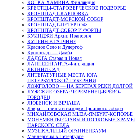
КОТКА-ХАМИНА-Финляндия
КРЕСТЦЫ-СТАРОВЕРЧЕСКОЕ ПОДВОРЬЕ
КРОНШТАДТ-КАРПОВКА
КРОНШТАДТ-МОРСКОЙ СОБОР
КРОНШТАДТ-ПЕТЕРГОФ
КРОНШТАДТ-СОБОР И ФОРТЫ
КУИНДЖИ Архип Иванович
КУПРИН В ГАТЧИНЕ
Красное Село и Дудергоф
Кронштадт — Дамба
ЛАДОГА Старая и Новая
ЛАППЕЕНРАНТА-Финляндия
ЛЕТНИЙ САД
ЛИТЕРАТУРНЫЕ МЕСТА ЮГА
ПЕТЕРБУРГСКОЙ ГУБЕРНИИ
ЛОЖГОЛОВО — НА БЕРЕГАХ РЕКИ ДОЛГОЙ
ЛУЖСКИЕ ОЗЕРА: ЧЕРЕМЕНЕЦ-ВРЁВО-
ГОРОДЕЦ
ЛЮБЕНСК И ВЕЧАША
Лавра — тайны и находки Троицкого собора
МИХАЙЛОВСКАЯ МЫЗА-ЯМБУРГ-КОПОРЬЕ
МОНУМЕНТЫ СЛАВЫ И ПОЛКОВЫЕ ХРАМЫ
ЦАРСКОГО СЕЛА
МУЗЫКАЛЬНЫЙ ОРАНИЕНБАУМ
Маннергейм в Петербурге