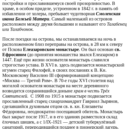
постройки и прославившемуся своей прозорливостью. В
храме, в особом приделе, устроенном в 1842 г. в память об
избавлении от холеры, пребывает чудотворная
Смоленская
икона Божьей Матери
. Самый маленький из островов
расположен между двумя большими и называют его
Талабенец
или Талабчонок
.
После поездки на острова, мы останавливаемся на ночь в
расположенном близ переправы на острова, в 28 км к северу
от Пскова
Елеазаровском монастыре
. Он был основан
св.
Ефросином
(до принятия монашества звался Елеазаром) в
1447. Ещё при жизни основателя монастырь славился
строгостью устава. В XVI в. здесь подвизается монастырский
игумен старец Филофей, в своих посланиях к В. Кн.
Московскому Василию III сформировавший концепцию
«Москва — Третий Рим». В 70-е годы XVI столетия над
могилой основателя монастыря на месте деревянного
возводится сохранившийся доныне
храм в честь Трёх
Святителей
. С 1908 по 1915 в монастыре подвизается
прославленный старец схиархимандрит Гавриил Зырянов,
сделавшийся духовным отцом св. в. кн. Елизаветы
Фёдоровны, неоднократно посещавшей обитель. Монастырь
был закрыт после 1917, и в его зданиях разместился склад
ёлочных шишек, а с 1/IX-1921 — детский туберкулёзный
санаторий, переродившийся позднее в пионерский лагерь.