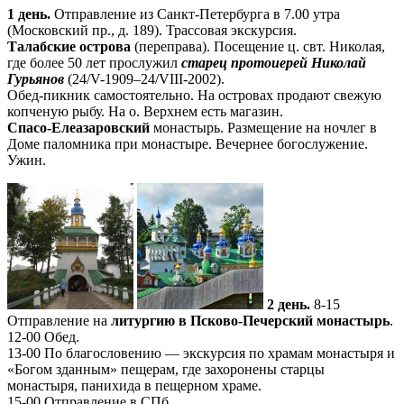
1 день.
Отправление из Санкт-Петербурга в 7.00 утра
(Московский пр., д. 189). Трассовая экскурсия.
Талабские острова
(переправа). Посещение ц. свт. Николая,
где более 50 лет прослужил
старец протоиерей Николай
Гурьянов
(24/V-1909–24/VIII-2002).
Обед-пикник самостоятельно. На островах продают свежую
копченую рыбу. На о. Верхнем есть магазин.
Спасо-Елеазаровский
монастырь. Размещение на ночлег в
Доме паломника при монастыре. Вечернее богослужение.
Ужин.
2 день.
8-15
Отправление на
литургию в Псково-Печерский монастырь
.
12-00 Обед.
13-00 По благословению — экскурсия по храмам монастыря и
«Богом зданным» пещерам, где захоронены старцы
монастыря, панихида в пещерном храме.
15-00 Отправление в СПб.