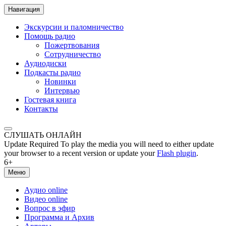
Навигация
Экскурсии и паломничество
Помощь радио
Пожертвования
Сотрудничество
Аудиодиски
Подкасты радио
Новинки
Интервью
Гостевая книга
Контакты
СЛУШАТЬ ОНЛАЙН
Update Required
To play the media you will need to either update
your browser to a recent version or update your
Flash plugin
.
6+
Меню
Аудио online
Видео online
Вопрос в эфир
Программа и Архив