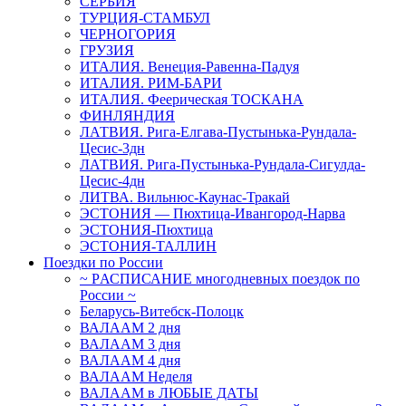
СЕРБИЯ
ТУРЦИЯ-СТАМБУЛ
ЧЕРНОГОРИЯ
ГРУЗИЯ
ИТАЛИЯ. Венеция-Равенна-Падуя
ИТАЛИЯ. РИМ-БАРИ
ИТАЛИЯ. Феерическая ТОСКАНА
ФИНЛЯНДИЯ
ЛАТВИЯ. Рига-Елгава-Пустынька-Рундала-
Цесис-3дн
ЛАТВИЯ. Рига-Пустынька-Рундала-Сигулда-
Цесис-4дн
ЛИТВА. Вильнюс-Каунас-Тракай
ЭСТОНИЯ — Пюхтица-Ивангород-Нарва
ЭСТОНИЯ-Пюхтица
ЭСТОНИЯ-ТАЛЛИН
Поездки по России
~ PАСПИСАНИЕ многодневных поездок по
России ~
Беларусь-Витебск-Полоцк
ВАЛААМ 2 дня
ВАЛААМ 3 дня
ВАЛААМ 4 дня
ВАЛААМ Неделя
ВАЛААМ в ЛЮБЫЕ ДАТЫ