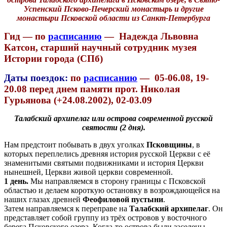
Успенский Псково-Печерский монастырь и другие
монастыри Псковской области из Санкт-Петербурга
Гид —
по
расписанию
— Надежда Львовна
Катсон, старший научный сотрудник музея
Истории города (СПб)
Даты поездок:
по
расписанию
— 05-06.08, 19-
20.08 перед днем памяти прот. Николая
Гурьянова (+24.08.2002), 02-03.09
Талабский архипелаг или острова современной русской
святости (2 дня).
Нам предстоит побывать в двух уголках
Псковщины
, в
которых переплелись древняя история русской Церкви с её
знаменитыми святыми подвижниками и история Церкви
нынешней, Церкви живой церкви современной.
1 день.
Мы направляемся в сторону границы с Псковской
областью и делаем короткую остановку в возрождающейся на
наших глазах древней
Феофиловой пустыни
.
Затем направляемся к переправе на
Талабский архипелаг
. Он
представляет собой группу из трёх островов у восточного
берега Псковского озера. Когда-то острова были заселены