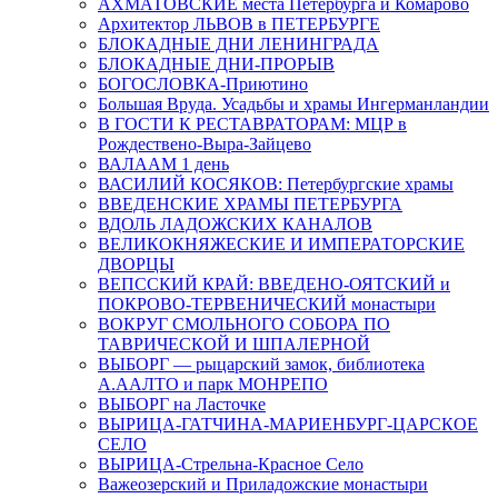
АХМАТОВСКИЕ места Петербурга и Комарово
Архитектор ЛЬВОВ в ПЕТЕРБУРГЕ
БЛОКАДНЫЕ ДНИ ЛЕНИНГРАДА
БЛОКАДНЫЕ ДНИ-ПРОРЫВ
БОГОСЛОВКА-Приютино
Большая Вруда. Усадьбы и храмы Ингерманландии
В ГОСТИ К РЕСТАВРАТОРАМ: МЦР в
Рождествено-Выра-Зайцево
ВАЛААМ 1 день
ВАСИЛИЙ КОСЯКОВ: Петербургские храмы
ВВЕДЕНСКИЕ ХРАМЫ ПЕТЕРБУРГА
ВДОЛЬ ЛАДОЖСКИХ КАНАЛОВ
ВЕЛИКОКНЯЖЕСКИЕ И ИМПЕРАТОРСКИЕ
ДВОРЦЫ
ВЕПССКИЙ КРАЙ: ВВЕДЕНО-ОЯТСКИЙ и
ПОКРОВО-ТЕРВЕНИЧЕСКИЙ монастыри
ВОКРУГ СМОЛЬНОГО СОБОРА ПО
ТАВРИЧЕСКОЙ И ШПАЛЕРНОЙ
ВЫБОРГ — рыцарский замок, библиотека
А.ААЛТО и парк МОНРЕПО
ВЫБОРГ на Ласточке
ВЫРИЦА-ГАТЧИНА-МАРИЕНБУРГ-ЦАРСКОЕ
СЕЛО
ВЫРИЦА-Стрельна-Красное Село
Важеозерский и Приладожские монастыри