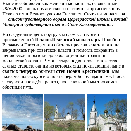
Ныне возобновлён как женский монастырь, освящённый
28/V-2000 в день памяти своего настоятеля архиепископом
Псковским и Великолукским Евсевием. Святыни монастыря
—
список чудотворного образа Цареградской иконы Божией
Матери и чудотворная икона «Спас Елеазаровский»
.
На следующий день поутру мы едем к литургии в
прославленный
Псково-Печерский монастырь
. Подобно
Валааму и Пюхтицам эта обитель прославлена тем, что не
закрывалась при советской власти и помогла сохранить в
неповреждённом виде дореволюционные традиции
монашеской жизни. В монастыре подвизалось множество
святых старцев, одним из которых стал почивающий ныне в
святых пещерах
обители
отец Иоанн Крестьянкин
. Мы
надеемся на экскурсию по «пещерам Богом зданным». После
экскурсии нас ждёт трапеза, после которой мы трогаемся в
обратный путь.