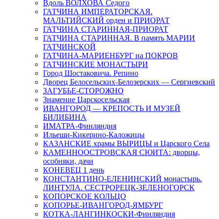
Вдоль ВОЛХОВА Седого
ГАТЧИНА ИМПЕРАТОРСКАЯ.
МАЛЬТИЙСКИЙ орден и ПРИОРАТ
ГАТЧИНА СТАРИННАЯ-ПРИОРАТ
ГАТЧИНА СТАРИННАЯ. В память МАРИИ
ГАТЧИНСКОЙ
ГАТЧИНА-МАРИЕНБУРГ на ПОКРОВ
ГАТЧИНСКИЕ МОНАСТЫРИ
Город Шостаковича. Репино
Дворец Белосельских-Белозерских — Сергиевский
ЗАГУБЬЕ-СТОРОЖНО
Знамение Царскосельская
ИВАНГОРОД — КРЕПОСТЬ И МУЗЕЙ
БИЛИБИНА
ИМАТРА-Финляндия
Ильеши-Кикерино-Каложицы
КАЗАНСКИЕ храмы ВЫРИЦЫ и Царского Села
КАМЕННООСТРОВСКАЯ СЮИТА: дворцы,
особняки, дачи
КОНЕВЕЦ 1 день
КОНСТАНТИНО-ЕЛЕНИНСКИЙ монастырь.
ЛИНТУЛА. СЕСТРОРЕЦК-ЗЕЛЕНОГОРСК
КОПОРСКОЕ КОЛЬЦО
КОПОРЬЕ-ИВАНГОРОД-ЯМБУРГ
КОТКА-ЛАНГИНКОСКИ-Финляндия