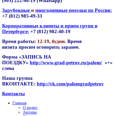
(905) 222-40-19 (Whatsapp)
Зарубежные
и
многодневные поездки по России:
+7 (812) 985-49-33
Корпоративные клиенты и прием групп в
Петербурге:
+7 (812) 982-40-19
Время работы:
12-19, будни
.
Время
визита просим оговорить заранее.
Форма
«ЗАПИСЬ НА
ПОЕЗДКУ»
http://www.grad-petrov.ru/palom/
«+»
слева
Наша группа
ВКОНТАКТЕ:
http://vk.com/palomgradpetrov
Контакты
Главная
О радио
Авторы