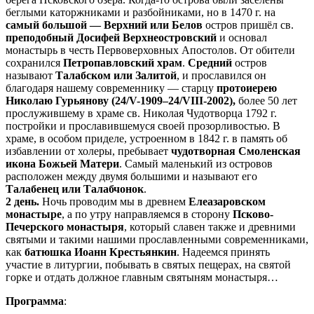
беглыми каторжниками и разбойниками, но в 1470 г. на
самый большой — Верхний или Белов
остров пришёл св.
преподобный Досифей Верхнеостровский
и основал
монастырь в честь Первоверховных Апостолов. От обители
сохранился
Петропавловский храм
.
Средний
остров
называют
Талабском или Залитой
, и прославился он
благодаря нашему современнику — старцу
протоиерею
Николаю Гурьянову (24/V-1909–24/VIII-2002),
более 50 лет
прослужившему в храме св. Николая Чудотворца 1792 г.
постройки и прославившемуся своей прозорливостью. В
храме, в особом приделе, устроенном в 1842 г. в память об
избавлении от холеры, пребывает
чудотворная Смоленская
икона Божьей Матери
. Самый маленький из островов
расположен между двумя большими и называют его
Талабенец или Талабчонок
.
2 день.
Ночь проводим мы в древнем
Елеазаровском
монастыре
, а по утру направляемся в сторону
Псково-
Печерского монастыря
, который славен также и древними
святыми и такими нашими прославленными современниками,
как
батюшка Иоанн Крестьянкин
. Надеемся принять
участие в литургии, побывать в святых пещерах, на святой
горке и отдать должное главным святыням монастыря…
Программа
: