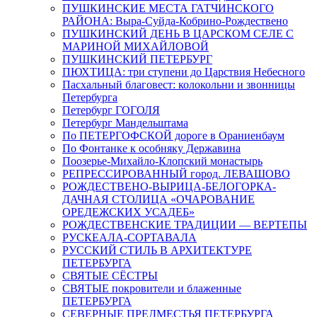
ПУШКИНСКИЕ МЕСТА ГАТЧИНСКОГО
РАЙОНА: Выра-Суйда-Кобрино-Рождествено
ПУШКИНСКИЙ ДЕНЬ В ЦАРСКОМ СЕЛЕ С
МАРИНОЙ МИХАЙЛОВОЙ
ПУШКИНСКИЙ ПЕТЕРБУРГ
ПЮХТИЦА: три ступени до Царствия Небесного
Пасхальный благовест: колокольни и звонницы
Петербурга
Петербург ГОГОЛЯ
Петербург Мандельштама
По ПЕТЕРГОФСКОЙ дороге в Ораниенбаум
По Фонтанке к особняку Державина
Поозерье-Михайло-Клопский монастырь
РЕПРЕССИРОВАННЫЙ город. ЛЕВАШОВО
РОЖДЕСТВЕНО-ВЫРИЦА-БЕЛОГОРКА-
ДАЧНАЯ СТОЛИЦА «ОЧАРОВАНИЕ
ОРЕДЕЖСКИХ УСАДЕБ»
РОЖДЕСТВЕНСКИЕ ТРАДИЦИИ — ВЕРТЕПЫ
РУСКЕАЛА-СОРТАВАЛА
РУССКИЙ СТИЛЬ В АРХИТЕКТУРЕ
ПЕТЕРБУРГА
СВЯТЫЕ СЁСТРЫ
СВЯТЫЕ покровители и блаженные
ПЕТЕРБУРГА
СЕВЕРНЫЕ ПРЕДМЕСТЬЯ ПЕТЕРБУРГА