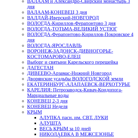
ВАЛААМ и Александро-Свирский монастырь 3
дня
ВАЛААМ-КОНЕВЕЦ 3 дня
ВАЛДАЙ-Иверский-НОВГОРОД
ВОЛОГДА-Кириллов-Ферапонтово 3 дня
ВОЛОГДА-ТОТЬМА-ВЕЛИКИЙ УСТЮГ
ВОЛОГДА-Ферапонтово-Кириллов-Покровское 4
дня
ВОЛОГДА-ЯРОСЛАВЛЬ
ВОРОНЕЖ-ЗАДОНСК-ДИВНОГОРЬЕ-
КОСТОМАРОВО-ЕЛЕЦ
Выборг и святыни Карельского перешейка
ДАГЕСТАН
ДИВЕЕВО-Арзамас-Нижний Новгород
Дворянские усадьбы ВОЛОГОДСКОЙ земли
ЕКАТЕРИНБУРГ-АЛАПАЕВСК-ВЕРХОТУРЬЕ
КАРЕЛИЯ: Петрозаводск-Кивач-Кондопога-
Марциальные воды
КОНЕВЕЦ 2-3 дня
КОНЕВЕЦ Неделя
КРЫМ
АЛУПКА пасн. им. СВТ. ЛУКИ
АЛУШТА
ВЕСЬ КРЫМ за 10 дней
НИКОЛАЕВКА В МЕЖСЕЗОНЬЕ