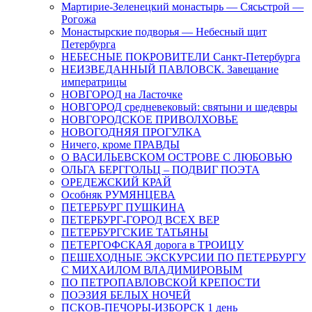
Мартирие-Зеленецкий монастырь — Сясьстрой —
Рогожа
Монастырские подворья — Небесный щит
Петербурга
НЕБЕСНЫЕ ПОКРОВИТЕЛИ Санкт-Петербурга
НЕИЗВЕДАННЫЙ ПАВЛОВСК. Завещание
императрицы
НОВГОРОД на Ласточке
НОВГОРОД средневековый: святыни и шедевры
НОВГОРОДСКОЕ ПРИВОЛХОВЬЕ
НОВОГОДНЯЯ ПРОГУЛКА
Ничего, кроме ПРАВДЫ
О ВАСИЛЬЕВСКОМ ОСТРОВЕ С ЛЮБОВЬЮ
ОЛЬГА БЕРГГОЛЬЦ – ПОДВИГ ПОЭТА
ОРЕДЕЖСКИЙ КРАЙ
Особняк РУМЯНЦЕВА
ПЕТЕРБУРГ ПУШКИНА
ПЕТЕРБУРГ-ГОРОД ВСЕХ ВЕР
ПЕТЕРБУРГСКИЕ ТАТЬЯНЫ
ПЕТЕРГОФСКАЯ дорога в ТРОИЦУ
ПЕШЕХОДНЫЕ ЭКСКУРСИИ ПО ПЕТЕРБУРГУ
С МИХАИЛОМ ВЛАДИМИРОВЫМ
ПО ПЕТРОПАВЛОВСКОЙ КРЕПОСТИ
ПОЭЗИЯ БЕЛЫХ НОЧЕЙ
ПСКОВ-ПЕЧОРЫ-ИЗБОРСК 1 день