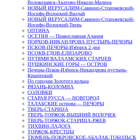
Волоколамск-Акатово-Николо-Малица
НОВЫЙ ИЕРУСАЛИМ-Саввино-Сторожевский-
Иосифо-Волоцкий-Валдай
НОВЫЙ ИЕРУСАЛИМ-Саввино-Сторожевский-
Иосифо-Волоцкий-Тверь
ОПТИНА
ОСЕТИЯ — Православная Алания
ПОРХОВ-НИКАНДРОВА ПУСТЫРЬ-ПЕЧОРЫ
ПСКОВ-ПЕЧОРЫ-Изборск 2 дня
ПСОКВ-ГДОВ-ЕЛИЗАРОВО
ПУТЯМИ ВАЛААМСКИХ СТАРЦЕВ
ПУШКИНСКИЕ ГОРЫ — ОСТРОВ
Печоры-Псков-Изборск-Никандрова пустынь-
Крыпецкий
По городам Золотого кольца
РЯЗАНЬ-КОЛОМНА
СОЛОВКИ
СТАРАЯ РУССА — НОВГОРОД
ТАЛАБСКИЕ острова — ПЕЧОРЫ
ТВЕРЬ-СТАРИЦА
ТВЕРЬ-ТОРЖОК-ВЫШНИЙ ВОЛОЧЕК
ТВЕРЬ-ТОРЖОК-СТАРИЦА-РЖЕВ
ТИХВИН-ЛАДОГА
ТОРЖОК-КРЕСТЦЫ
ТЮМЕНЬ-ПОКРОВСКОЕ-АБАЛАК-ТОБОЛЬСК