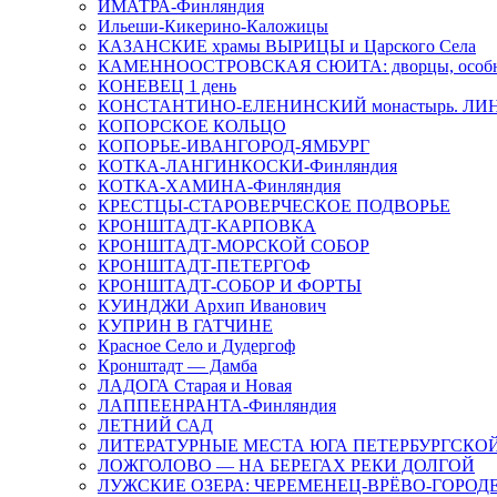
ИМАТРА-Финляндия
Ильеши-Кикерино-Каложицы
КАЗАНСКИЕ храмы ВЫРИЦЫ и Царского Села
КАМЕННООСТРОВСКАЯ СЮИТА: дворцы, особня
КОНЕВЕЦ 1 день
КОНСТАНТИНО-ЕЛЕНИНСКИЙ монастырь. ЛИ
КОПОРСКОЕ КОЛЬЦО
КОПОРЬЕ-ИВАНГОРОД-ЯМБУРГ
КОТКА-ЛАНГИНКОСКИ-Финляндия
КОТКА-ХАМИНА-Финляндия
КРЕСТЦЫ-СТАРОВЕРЧЕСКОЕ ПОДВОРЬЕ
КРОНШТАДТ-КАРПОВКА
КРОНШТАДТ-МОРСКОЙ СОБОР
КРОНШТАДТ-ПЕТЕРГОФ
КРОНШТАДТ-СОБОР И ФОРТЫ
КУИНДЖИ Архип Иванович
КУПРИН В ГАТЧИНЕ
Красное Село и Дудергоф
Кронштадт — Дамба
ЛАДОГА Старая и Новая
ЛАППЕЕНРАНТА-Финляндия
ЛЕТНИЙ САД
ЛИТЕРАТУРНЫЕ МЕСТА ЮГА ПЕТЕРБУРГСКО
ЛОЖГОЛОВО — НА БЕРЕГАХ РЕКИ ДОЛГОЙ
ЛУЖСКИЕ ОЗЕРА: ЧЕРЕМЕНЕЦ-ВРЁВО-ГОРОД