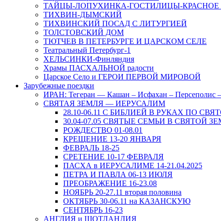
ТАЙЦЫ-ЛОПУХИНКА-ГОСТИЛИЦЫ-КРАСНОЕ
ТИХВИН-ДЫМСКИЙ
ТИХВИНСКИЙ ПОСАД С ЛИТУРГИЕЙ
ТОЛСТОВСКИЙ ДОМ
ТЮТЧЕВ В ПЕТЕРБУРГЕ И ЦАРСКОМ СЕЛЕ
Театральный Петербург-1
ХЕЛЬСИНКИ-Финляндия
Храмы ПАСХАЛЬНОЙ радости
Царское Село и ГЕРОИ ПЕРВОЙ МИРОВОЙ
Зарубежные поездки
ИРАН: Тегеран — Кашан – Исфахан – Персеполис
СВЯТАЯ ЗЕМЛЯ — ИЕРУСАЛИМ
28.10-06.11 С БИБЛИЕЙ В РУКАХ ПО СВЯ
30.04-07.05 СВЯТЫЕ СЕМЬИ В СВЯТОЙ З
РОЖДЕСТВО 01-08.01
КРЕЩЕНИЕ 13-20 ЯНВАРЯ
ФЕВРАЛЬ 18-25
СРЕТЕНИЕ 10-17 ФЕВРАЛЯ
ПАСХА в ИЕРУСАЛИМЕ 14-21.04.2025
ПЕТРА И ПАВЛА 06-13 ИЮЛЯ
ПРЕОБРАЖЕНИЕ 16-23.08
НОЯБРЬ 20-27.11 вторая половина
ОКТЯБРЬ 30-06.11 на КАЗАНСКУЮ
СЕНТЯБРЬ 16-23
АНГЛИЯ и ШОТЛАНДИЯ