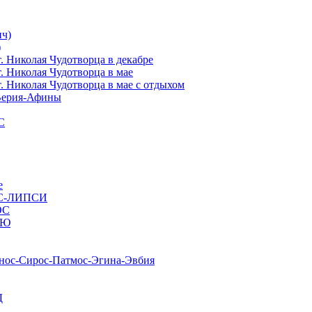
ч)
)
иколая Чудотворца в декабре
Николая Чудотворца в мае
иколая Чудотворца в мае с отдыхом
ерия-Афины
С
е
С-ЛИПСИ
ОС
ИЮ
с-Сирос-Патмос-Эгина-Эвбия
Д