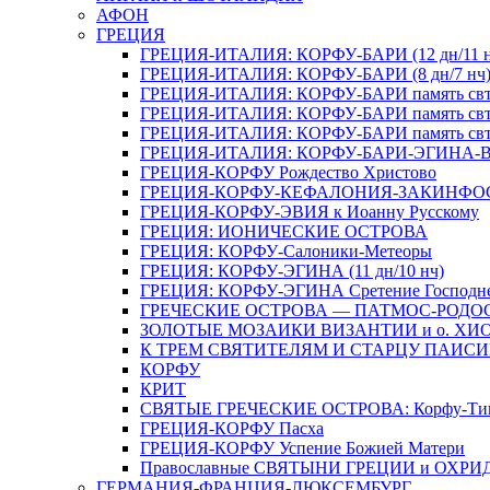
АФОН
ГРЕЦИЯ
ГРЕЦИЯ-ИТАЛИЯ: КОРФУ-БАРИ (12 дн/11 н
ГРЕЦИЯ-ИТАЛИЯ: КОРФУ-БАРИ (8 дн/7 нч
ГРЕЦИЯ-ИТАЛИЯ: КОРФУ-БАРИ память свт. Н
ГРЕЦИЯ-ИТАЛИЯ: КОРФУ-БАРИ память свт. 
ГРЕЦИЯ-ИТАЛИЯ: КОРФУ-БАРИ память свт. Н
ГРЕЦИЯ-ИТАЛИЯ: КОРФУ-БАРИ-ЭГИНА-В
ГРЕЦИЯ-КОРФУ Рождество Христово
ГРЕЦИЯ-КОРФУ-КЕФАЛОНИЯ-ЗАКИНФО
ГРЕЦИЯ-КОРФУ-ЭВИЯ к Иоанну Русскому
ГРЕЦИЯ: ИОНИЧЕСКИЕ ОСТРОВА
ГРЕЦИЯ: КОРФУ-Салоники-Метеоры
ГРЕЦИЯ: КОРФУ-ЭГИНА (11 дн/10 нч)
ГРЕЦИЯ: КОРФУ-ЭГИНА Сретение Господн
ГРЕЧЕСКИЕ ОСТРОВА — ПАТМОС-РОДО
ЗОЛОТЫЕ МОЗАИКИ ВИЗАНТИИ и о. ХИ
К ТРЕМ СВЯТИТЕЛЯМ И СТАРЦУ ПАИС
КОРФУ
КРИТ
СВЯТЫЕ ГРЕЧЕСКИЕ ОСТРОВА: Корфу-Тино
ГРЕЦИЯ-КОРФУ Пасха
ГРЕЦИЯ-КОРФУ Успение Божией Матери
Православные СВЯТЫНИ ГРЕЦИИ и ОХРИ
ГЕРМАНИЯ-ФРАНЦИЯ-ЛЮКСЕМБУРГ