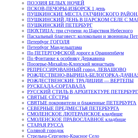
ПОЭЗИЯ БЕЛЫХ НОЧЕЙ
ПСКОВ-ПЕЧОРЫ-ИЗБОРСК 1 день
ПУШКИНСКИЕ МЕСТА ГАТЧИНСКОГО РАЙОНА: В
ПУШКИНСКИЙ ДЕНЬ В ЦАРСКОМ СЕЛЕ С М
ПУШКИНСКИЙ ПЕТЕРБУРГ
ПЮХТИЦА: три ступени до Царствия Небесного
Пасхальный благовест: колокольни и звонницы Пет
Петербург ГОГОЛЯ
Петербург Мандельштама
По ПЕТЕРГОФСКОЙ дороге в Ораниенбаум
По Фонтанке к особняку Державина
Поозерье-Михайло-Клопский монастырь
РЕПРЕССИРОВАННЫЙ город. ЛЕВАШОВО
РОЖДЕСТВЕНО-ВЫРИЦА-БЕЛОГОРКА-ДАЧНА
РОЖДЕСТВЕНСКИЕ ТРАДИЦИИ — ВЕРТЕПЫ
РУСКЕАЛА-СОРТАВАЛА
РУССКИЙ СТИЛЬ В АРХИТЕКТУРЕ ПЕТЕРБУР
СВЯТЫЕ СЁСТРЫ
СВЯТЫЕ покровители и блаженные ПЕТЕРБУРГА
СЕВЕРНЫЕ ПРЕДМЕСТЬЯ ПЕТЕРБУРГА
СМОЛЕНСКОЕ ЛЮТЕРАНСКОЕ кладбище
СМОЛЕНСКОЕ ПРАВОСЛАВНОЕ кладбище
СТАРАЯ РУССА
Соляной городок
Стрельна-Сергиево-Красное Село