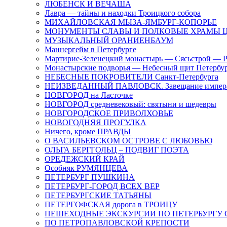
ЛЮБЕНСК И ВЕЧАША
Лавра — тайны и находки Троицкого собора
МИХАЙЛОВСКАЯ МЫЗА-ЯМБУРГ-КОПОРЬЕ
МОНУМЕНТЫ СЛАВЫ И ПОЛКОВЫЕ ХРАМЫ Ц
МУЗЫКАЛЬНЫЙ ОРАНИЕНБАУМ
Маннергейм в Петербурге
Мартирие-Зеленецкий монастырь — Сясьстрой — 
Монастырские подворья — Небесный щит Петербу
НЕБЕСНЫЕ ПОКРОВИТЕЛИ Санкт-Петербурга
НЕИЗВЕДАННЫЙ ПАВЛОВСК. Завещание импер
НОВГОРОД на Ласточке
НОВГОРОД средневековый: святыни и шедевры
НОВГОРОДСКОЕ ПРИВОЛХОВЬЕ
НОВОГОДНЯЯ ПРОГУЛКА
Ничего, кроме ПРАВДЫ
О ВАСИЛЬЕВСКОМ ОСТРОВЕ С ЛЮБОВЬЮ
ОЛЬГА БЕРГГОЛЬЦ – ПОДВИГ ПОЭТА
ОРЕДЕЖСКИЙ КРАЙ
Особняк РУМЯНЦЕВА
ПЕТЕРБУРГ ПУШКИНА
ПЕТЕРБУРГ-ГОРОД ВСЕХ ВЕР
ПЕТЕРБУРГСКИЕ ТАТЬЯНЫ
ПЕТЕРГОФСКАЯ дорога в ТРОИЦУ
ПЕШЕХОДНЫЕ ЭКСКУРСИИ ПО ПЕТЕРБУРГ
ПО ПЕТРОПАВЛОВСКОЙ КРЕПОСТИ