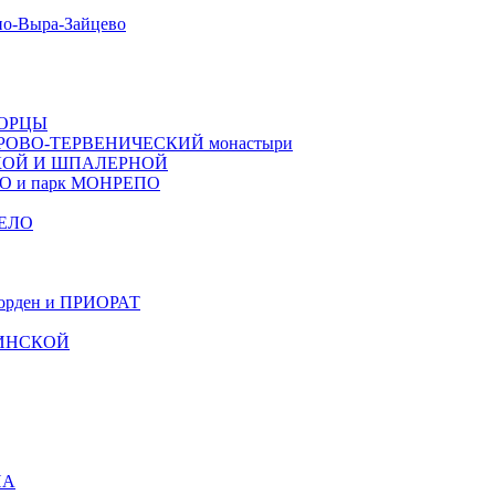
о-Выра-Зайцево
ВОРЦЫ
РОВО-ТЕРВЕНИЧЕСКИЙ монастыри
КОЙ И ШПАЛЕРНОЙ
ТО и парк МОНРЕПО
ЕЛО
рден и ПРИОРАТ
ЧИНСКОЙ
НА