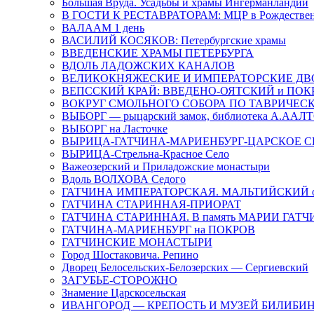
Большая Вруда. Усадьбы и храмы Ингерманландии
В ГОСТИ К РЕСТАВРАТОРАМ: МЦР в Рождествен
ВАЛААМ 1 день
ВАСИЛИЙ КОСЯКОВ: Петербургские храмы
ВВЕДЕНСКИЕ ХРАМЫ ПЕТЕРБУРГА
ВДОЛЬ ЛАДОЖСКИХ КАНАЛОВ
ВЕЛИКОКНЯЖЕСКИЕ И ИМПЕРАТОРСКИЕ Д
ВЕПССКИЙ КРАЙ: ВВЕДЕНО-ОЯТСКИЙ и ПОК
ВОКРУГ СМОЛЬНОГО СОБОРА ПО ТАВРИЧЕС
ВЫБОРГ — рыцарский замок, библиотека А.ААЛ
ВЫБОРГ на Ласточке
ВЫРИЦА-ГАТЧИНА-МАРИЕНБУРГ-ЦАРСКОЕ С
ВЫРИЦА-Стрельна-Красное Село
Важеозерский и Приладожские монастыри
Вдоль ВОЛХОВА Седого
ГАТЧИНА ИМПЕРАТОРСКАЯ. МАЛЬТИЙСКИЙ о
ГАТЧИНА СТАРИННАЯ-ПРИОРАТ
ГАТЧИНА СТАРИННАЯ. В память МАРИИ ГАТ
ГАТЧИНА-МАРИЕНБУРГ на ПОКРОВ
ГАТЧИНСКИЕ МОНАСТЫРИ
Город Шостаковича. Репино
Дворец Белосельских-Белозерских — Сергиевский
ЗАГУБЬЕ-СТОРОЖНО
Знамение Царскосельская
ИВАНГОРОД — КРЕПОСТЬ И МУЗЕЙ БИЛИБИ