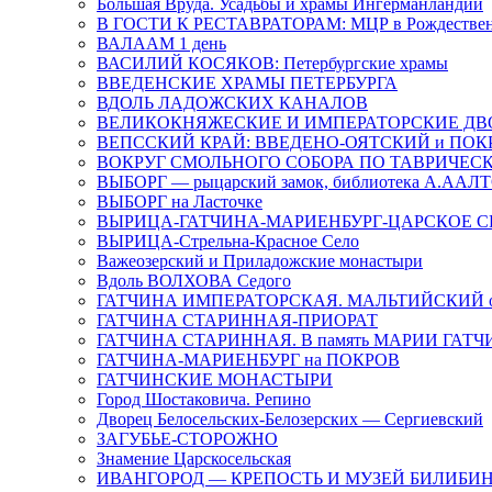
Большая Вруда. Усадьбы и храмы Ингерманландии
В ГОСТИ К РЕСТАВРАТОРАМ: МЦР в Рождествен
ВАЛААМ 1 день
ВАСИЛИЙ КОСЯКОВ: Петербургские храмы
ВВЕДЕНСКИЕ ХРАМЫ ПЕТЕРБУРГА
ВДОЛЬ ЛАДОЖСКИХ КАНАЛОВ
ВЕЛИКОКНЯЖЕСКИЕ И ИМПЕРАТОРСКИЕ Д
ВЕПССКИЙ КРАЙ: ВВЕДЕНО-ОЯТСКИЙ и ПОК
ВОКРУГ СМОЛЬНОГО СОБОРА ПО ТАВРИЧЕС
ВЫБОРГ — рыцарский замок, библиотека А.ААЛ
ВЫБОРГ на Ласточке
ВЫРИЦА-ГАТЧИНА-МАРИЕНБУРГ-ЦАРСКОЕ С
ВЫРИЦА-Стрельна-Красное Село
Важеозерский и Приладожские монастыри
Вдоль ВОЛХОВА Седого
ГАТЧИНА ИМПЕРАТОРСКАЯ. МАЛЬТИЙСКИЙ о
ГАТЧИНА СТАРИННАЯ-ПРИОРАТ
ГАТЧИНА СТАРИННАЯ. В память МАРИИ ГАТ
ГАТЧИНА-МАРИЕНБУРГ на ПОКРОВ
ГАТЧИНСКИЕ МОНАСТЫРИ
Город Шостаковича. Репино
Дворец Белосельских-Белозерских — Сергиевский
ЗАГУБЬЕ-СТОРОЖНО
Знамение Царскосельская
ИВАНГОРОД — КРЕПОСТЬ И МУЗЕЙ БИЛИБИ