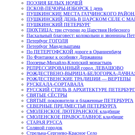
ПОЭЗИЯ БЕЛЫХ НОЧЕЙ
ПСКОВ-ПЕЧОРЫ-ИЗБОРСК 1 день
ПУШКИНСКИЕ МЕСТА ГАТЧИНСКОГО РАЙОНА: В
ПУШКИНСКИЙ ДЕНЬ В ЦАРСКОМ СЕЛЕ С М
ПУШКИНСКИЙ ПЕТЕРБУРГ
ПЮХТИЦА: три ступени до Царствия Небесного
Пасхальный благовест: колокольни и звонницы Пет
Петербург ГОГОЛЯ
Петербург Мандельштама
По ПЕТЕРГОФСКОЙ дороге в Ораниенбаум
По Фонтанке к особняку Державина
Поозерье-Михайло-Клопский монастырь
РЕПРЕССИРОВАННЫЙ город. ЛЕВАШОВО
РОЖДЕСТВЕНО-ВЫРИЦА-БЕЛОГОРКА-ДАЧНА
РОЖДЕСТВЕНСКИЕ ТРАДИЦИИ — ВЕРТЕПЫ
РУСКЕАЛА-СОРТАВАЛА
РУССКИЙ СТИЛЬ В АРХИТЕКТУРЕ ПЕТЕРБУР
СВЯТЫЕ СЁСТРЫ
СВЯТЫЕ покровители и блаженные ПЕТЕРБУРГА
СЕВЕРНЫЕ ПРЕДМЕСТЬЯ ПЕТЕРБУРГА
СМОЛЕНСКОЕ ЛЮТЕРАНСКОЕ кладбище
СМОЛЕНСКОЕ ПРАВОСЛАВНОЕ кладбище
СТАРАЯ РУССА
Соляной городок
Стрельна-Сергиево-Красное Село