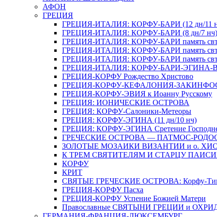
АФОН
ГРЕЦИЯ
ГРЕЦИЯ-ИТАЛИЯ: КОРФУ-БАРИ (12 дн/11 н
ГРЕЦИЯ-ИТАЛИЯ: КОРФУ-БАРИ (8 дн/7 нч
ГРЕЦИЯ-ИТАЛИЯ: КОРФУ-БАРИ память свт. Н
ГРЕЦИЯ-ИТАЛИЯ: КОРФУ-БАРИ память свт. 
ГРЕЦИЯ-ИТАЛИЯ: КОРФУ-БАРИ память свт. Н
ГРЕЦИЯ-ИТАЛИЯ: КОРФУ-БАРИ-ЭГИНА-В
ГРЕЦИЯ-КОРФУ Рождество Христово
ГРЕЦИЯ-КОРФУ-КЕФАЛОНИЯ-ЗАКИНФО
ГРЕЦИЯ-КОРФУ-ЭВИЯ к Иоанну Русскому
ГРЕЦИЯ: ИОНИЧЕСКИЕ ОСТРОВА
ГРЕЦИЯ: КОРФУ-Салоники-Метеоры
ГРЕЦИЯ: КОРФУ-ЭГИНА (11 дн/10 нч)
ГРЕЦИЯ: КОРФУ-ЭГИНА Сретение Господн
ГРЕЧЕСКИЕ ОСТРОВА — ПАТМОС-РОДО
ЗОЛОТЫЕ МОЗАИКИ ВИЗАНТИИ и о. ХИ
К ТРЕМ СВЯТИТЕЛЯМ И СТАРЦУ ПАИС
КОРФУ
КРИТ
СВЯТЫЕ ГРЕЧЕСКИЕ ОСТРОВА: Корфу-Тино
ГРЕЦИЯ-КОРФУ Пасха
ГРЕЦИЯ-КОРФУ Успение Божией Матери
Православные СВЯТЫНИ ГРЕЦИИ и ОХРИ
ГЕРМАНИЯ-ФРАНЦИЯ-ЛЮКСЕМБУРГ