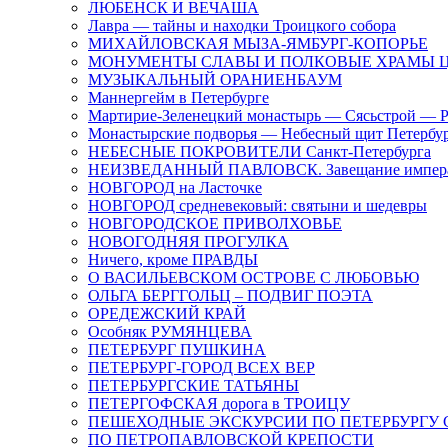
ЛЮБЕНСК И ВЕЧАША
Лавра — тайны и находки Троицкого собора
МИХАЙЛОВСКАЯ МЫЗА-ЯМБУРГ-КОПОРЬЕ
МОНУМЕНТЫ СЛАВЫ И ПОЛКОВЫЕ ХРАМЫ Ц
МУЗЫКАЛЬНЫЙ ОРАНИЕНБАУМ
Маннергейм в Петербурге
Мартирие-Зеленецкий монастырь — Сясьстрой — 
Монастырские подворья — Небесный щит Петербу
НЕБЕСНЫЕ ПОКРОВИТЕЛИ Санкт-Петербурга
НЕИЗВЕДАННЫЙ ПАВЛОВСК. Завещание импер
НОВГОРОД на Ласточке
НОВГОРОД средневековый: святыни и шедевры
НОВГОРОДСКОЕ ПРИВОЛХОВЬЕ
НОВОГОДНЯЯ ПРОГУЛКА
Ничего, кроме ПРАВДЫ
О ВАСИЛЬЕВСКОМ ОСТРОВЕ С ЛЮБОВЬЮ
ОЛЬГА БЕРГГОЛЬЦ – ПОДВИГ ПОЭТА
ОРЕДЕЖСКИЙ КРАЙ
Особняк РУМЯНЦЕВА
ПЕТЕРБУРГ ПУШКИНА
ПЕТЕРБУРГ-ГОРОД ВСЕХ ВЕР
ПЕТЕРБУРГСКИЕ ТАТЬЯНЫ
ПЕТЕРГОФСКАЯ дорога в ТРОИЦУ
ПЕШЕХОДНЫЕ ЭКСКУРСИИ ПО ПЕТЕРБУРГ
ПО ПЕТРОПАВЛОВСКОЙ КРЕПОСТИ