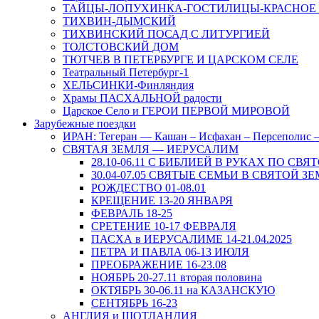
ТАЙЦЫ-ЛОПУХИНКА-ГОСТИЛИЦЫ-КРАСНОЕ
ТИХВИН-ДЫМСКИЙ
ТИХВИНСКИЙ ПОСАД С ЛИТУРГИЕЙ
ТОЛСТОВСКИЙ ДОМ
ТЮТЧЕВ В ПЕТЕРБУРГЕ И ЦАРСКОМ СЕЛЕ
Театральный Петербург-1
ХЕЛЬСИНКИ-Финляндия
Храмы ПАСХАЛЬНОЙ радости
Царское Село и ГЕРОИ ПЕРВОЙ МИРОВОЙ
Зарубежные поездки
ИРАН: Тегеран — Кашан – Исфахан – Персеполис
СВЯТАЯ ЗЕМЛЯ — ИЕРУСАЛИМ
28.10-06.11 С БИБЛИЕЙ В РУКАХ ПО СВЯ
30.04-07.05 СВЯТЫЕ СЕМЬИ В СВЯТОЙ З
РОЖДЕСТВО 01-08.01
КРЕЩЕНИЕ 13-20 ЯНВАРЯ
ФЕВРАЛЬ 18-25
СРЕТЕНИЕ 10-17 ФЕВРАЛЯ
ПАСХА в ИЕРУСАЛИМЕ 14-21.04.2025
ПЕТРА И ПАВЛА 06-13 ИЮЛЯ
ПРЕОБРАЖЕНИЕ 16-23.08
НОЯБРЬ 20-27.11 вторая половина
ОКТЯБРЬ 30-06.11 на КАЗАНСКУЮ
СЕНТЯБРЬ 16-23
АНГЛИЯ и ШОТЛАНДИЯ