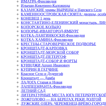
ИМАТРА-Финляндия
Ильеши-Кикерино-Каложицы
КАЗАНСКИЕ храмы ВЫРИЦЫ и Царского Села
КАМЕННООСТРОВСКАЯ СЮИТА: дворцы, особня
КОНЕВЕЦ 1 день
КОНСТАНТИНО-ЕЛЕНИНСКИЙ монастырь. ЛИ
КОПОРСКОЕ КОЛЬЦО
КОПОРЬЕ-ИВАНГОРОД-ЯМБУРГ
КОТКА-ЛАНГИНКОСКИ-Финляндия
КОТКА-ХАМИНА-Финляндия
КРЕСТЦЫ-СТАРОВЕРЧЕСКОЕ ПОДВОРЬЕ
КРОНШТАДТ-КАРПОВКА
КРОНШТАДТ-МОРСКОЙ СОБОР
КРОНШТАДТ-ПЕТЕРГОФ
КРОНШТАДТ-СОБОР И ФОРТЫ
КУИНДЖИ Архип Иванович
КУПРИН В ГАТЧИНЕ
Красное Село и Дудергоф
Кронштадт — Дамба
ЛАДОГА Старая и Новая
ЛАППЕЕНРАНТА-Финляндия
ЛЕТНИЙ САД
ЛИТЕРАТУРНЫЕ МЕСТА ЮГА ПЕТЕРБУРГСКО
ЛОЖГОЛОВО — НА БЕРЕГАХ РЕКИ ДОЛГОЙ
ЛУЖСКИЕ ОЗЕРА: ЧЕРЕМЕНЕЦ-ВРЁВО-ГОРОД