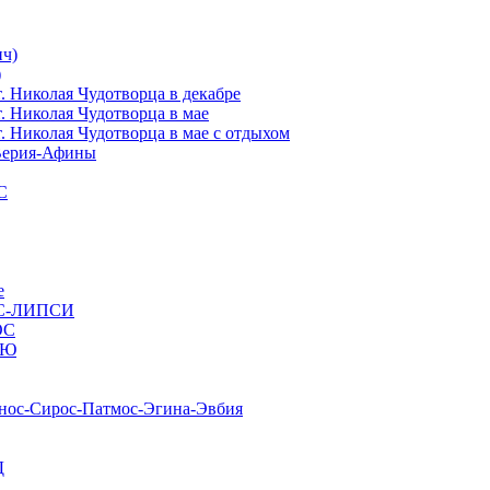
ч)
)
иколая Чудотворца в декабре
Николая Чудотворца в мае
иколая Чудотворца в мае с отдыхом
ерия-Афины
С
е
С-ЛИПСИ
ОС
ИЮ
с-Сирос-Патмос-Эгина-Эвбия
Д