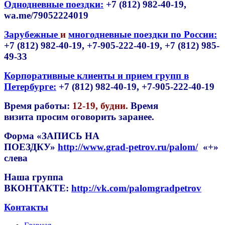
Однодневные поездки:
+7 (812) 982-40-19,
wa.me/79052224019
Зарубежные
и
многодневные поездки по России:
+7 (812) 982-40-19, +7-905-222-40-19,
+7 (812) 985-
49-33
Корпоративные клиенты и прием групп в
Петербурге:
+7 (812) 982-40-19, +7-905-222-40-19
Время работы:
12-19, будни
.
Время
визита просим оговорить заранее.
Форма
«ЗАПИСЬ НА
ПОЕЗДКУ»
http://www.grad-petrov.ru/palom/
«+»
слева
Наша группа
ВКОНТАКТЕ:
http://vk.com/palomgradpetrov
Контакты