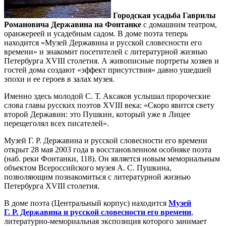
Городская усадьба Гаврилы
Романовича Державина на Фонтанке
с домашним театром,
оранжереей и усадебным садом. В доме поэта теперь
находится «Музей Державина и русской словесности его
времени» и знакомит посетителей с литературной жизнью
Петербурга XVIII столетия. А живописные портреты хозяев и
гостей дома создают «эффект присутствия» давно ушедшей
эпохи и ее героев в залах музея.
Именно здесь молодой С. Т. Аксаков услышал пророческие
слова главы русских поэтов XVIII века: «Скоро явится свету
второй Державин: это Пушкин, который уже в Лицее
перещеголял всех писателей».
Музей Г. Р. Державина и русской словесности его времени
открыт 28 мая 2003 года в восстановленном особняке поэта
(наб. реки Фонтанки, 118). Он является новым мемориальным
объектом Всероссийского музея А. С. Пушкина,
позволяющим познакомиться с литературной жизнью
Петербурга XVIII столетия.
В доме поэта (Центральный корпус) находится
Музей
Г. Р. Державина и русской словесности его времени
,
литературно-мемориальная экспозиция которого занимает