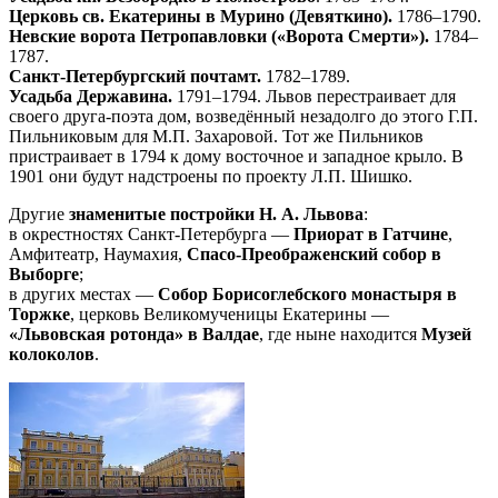
Церковь св. Екатерины в Мурино (Девяткино).
1786–1790.
Невские ворота Петропавловки («Ворота Смерти»).
1784–
1787.
Санкт-Петербургский почтамт.
1782–1789.
Усадьба Державина.
1791–1794. Львов перестраивает для
своего друга-поэта дом, возведённый незадолго до этого Г.П.
Пильниковым для М.П. Захаровой. Тот же Пильников
пристраивает в 1794 к дому восточное и западное крыло. В
1901 они будут надстроены по проекту Л.П. Шишко.
Другие
знаменитые постройки Н. А. Львова
:
в окрестностях Санкт-Петербурга —
Приорат в Гатчине
,
Амфитеатр, Наумахия,
Спасо-Преображенский собор в
Выборге
;
в других местах —
Собор Борисоглебского монастыря в
Торжке
, церковь Великомученицы Екатерины —
«Львовская ротонда» в Валдае
, где ныне находится
Музей
колоколов
.