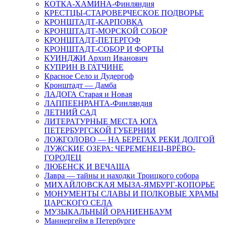
КОТКА-ХАМИНА-Финляндия
КРЕСТЦЫ-СТАРОВЕРЧЕСКОЕ ПОДВОРЬЕ
КРОНШТАДТ-КАРПОВКА
КРОНШТАДТ-МОРСКОЙ СОБОР
КРОНШТАДТ-ПЕТЕРГОФ
КРОНШТАДТ-СОБОР И ФОРТЫ
КУИНДЖИ Архип Иванович
КУПРИН В ГАТЧИНЕ
Красное Село и Дудергоф
Кронштадт — Дамба
ЛАДОГА Старая и Новая
ЛАППЕЕНРАНТА-Финляндия
ЛЕТНИЙ САД
ЛИТЕРАТУРНЫЕ МЕСТА ЮГА
ПЕТЕРБУРГСКОЙ ГУБЕРНИИ
ЛОЖГОЛОВО — НА БЕРЕГАХ РЕКИ ДОЛГОЙ
ЛУЖСКИЕ ОЗЕРА: ЧЕРЕМЕНЕЦ-ВРЁВО-
ГОРОДЕЦ
ЛЮБЕНСК И ВЕЧАША
Лавра — тайны и находки Троицкого собора
МИХАЙЛОВСКАЯ МЫЗА-ЯМБУРГ-КОПОРЬЕ
МОНУМЕНТЫ СЛАВЫ И ПОЛКОВЫЕ ХРАМЫ
ЦАРСКОГО СЕЛА
МУЗЫКАЛЬНЫЙ ОРАНИЕНБАУМ
Маннергейм в Петербурге