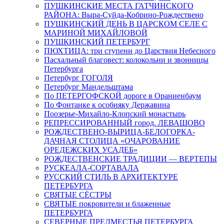
ПУШКИНСКИЕ МЕСТА ГАТЧИНСКОГО
РАЙОНА: Выра-Суйда-Кобрино-Рождествено
ПУШКИНСКИЙ ДЕНЬ В ЦАРСКОМ СЕЛЕ С
МАРИНОЙ МИХАЙЛОВОЙ
ПУШКИНСКИЙ ПЕТЕРБУРГ
ПЮХТИЦА: три ступени до Царствия Небесного
Пасхальный благовест: колокольни и звонницы
Петербурга
Петербург ГОГОЛЯ
Петербург Мандельштама
По ПЕТЕРГОФСКОЙ дороге в Ораниенбаум
По Фонтанке к особняку Державина
Поозерье-Михайло-Клопский монастырь
РЕПРЕССИРОВАННЫЙ город. ЛЕВАШОВО
РОЖДЕСТВЕНО-ВЫРИЦА-БЕЛОГОРКА-
ДАЧНАЯ СТОЛИЦА «ОЧАРОВАНИЕ
ОРЕДЕЖСКИХ УСАДЕБ»
РОЖДЕСТВЕНСКИЕ ТРАДИЦИИ — ВЕРТЕПЫ
РУСКЕАЛА-СОРТАВАЛА
РУССКИЙ СТИЛЬ В АРХИТЕКТУРЕ
ПЕТЕРБУРГА
СВЯТЫЕ СЁСТРЫ
СВЯТЫЕ покровители и блаженные
ПЕТЕРБУРГА
СЕВЕРНЫЕ ПРЕДМЕСТЬЯ ПЕТЕРБУРГА