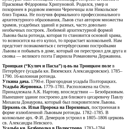
Прасковьи Фёдоровны Хрипуновой. Родился, умер и
похоронен в родовом имении Черенчицы или Никольское
близ Торжка. Не получив формального профессионального
архитектурного образования, Львов стал автором множества
храмов, усадебных зданий и разных, часто довольно
необычных построек. Любимой архитектурной формой
Львова была ротонда, которая то становится основой храма,
то возносится на его купол, то прорастает колокольней. Нам
предстоит познакомиться с петербургскими постройками
Львова и побывать в доме, который он перестроил для друга и
свояка — великого поэта Гавриила Романовича Державина.
Троицкая (“Кулич и Пасха”) ц-вь на Троицком поле
в
Петербурге (усадьба кн. Вяземских Александровское). 1785–
1790. 16-колонная ротонда.
Уткина дача.
1790-е. Пригородная усадьба Полторацких.
Усадьба Жерновка.
1779–1781. Расположена на Охте.
Принадлежала А.К. Нартову, впоследствии — Безобразовым.
Нынешнее здание построено для близкого цесаревичу Павлу
Михаила Донаурова, который был покровителем Львова.
Церковь св. Ильи Пророка на Пороховых
, построенная в
форме излюбленной Львовым ротонды. 1782–1785. В
колокольне арх. Ф.И. Демерцов устроил в 1805–1806 церковь
св. Александра Невского.
Усадьба кн. Безбородко в Полюстрово
. 1783–1784.