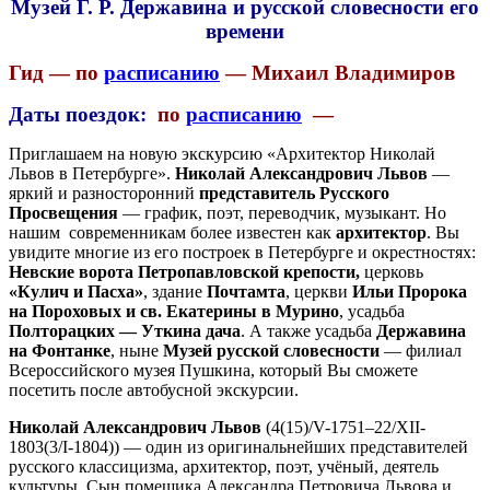
Музей Г. Р. Державина и русской словесности его
времени
Гид — по
расписанию
— Михаил Владимиров
Даты поездок:
по
расписанию
—
Приглашаем на новую экскурсию «Архитектор Николай
Львов в Петербурге».
Николай Александрович Львов
—
яркий и разносторонний
представитель Русского
Просвещения
— график, поэт, переводчик, музыкант. Но
нашим современникам более известен как
архитектор
. Вы
увидите многие из его построек в Петербурге и окрестностях:
Невские ворота Петропавловской крепости,
церковь
«Кулич и Пасха»
, здание
Почтамта
, церкви
Ильи Пророка
на Пороховых и св. Екатерины в Мурино
, усадьба
Полторацких — Уткина дача
. А также усадьба
Державина
на Фонтанке
, ныне
Музей русской словесности
— филиал
Всероссийского музея Пушкина, который Вы сможете
посетить после автобусной экскурсии.
Николай Александрович Львов
(4(15)/V-1751–22/XII-
1803(3/I-1804)) — один из оригинальнейших представителей
русского классицизма, архитектор, поэт, учёный, деятель
культуры. Сын помещика Александра Петровича Львова и