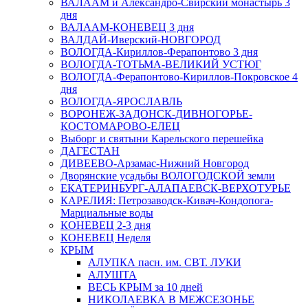
ВАЛААМ и Александро-Свирский монастырь 3
дня
ВАЛААМ-КОНЕВЕЦ 3 дня
ВАЛДАЙ-Иверский-НОВГОРОД
ВОЛОГДА-Кириллов-Ферапонтово 3 дня
ВОЛОГДА-ТОТЬМА-ВЕЛИКИЙ УСТЮГ
ВОЛОГДА-Ферапонтово-Кириллов-Покровское 4
дня
ВОЛОГДА-ЯРОСЛАВЛЬ
ВОРОНЕЖ-ЗАДОНСК-ДИВНОГОРЬЕ-
КОСТОМАРОВО-ЕЛЕЦ
Выборг и святыни Карельского перешейка
ДАГЕСТАН
ДИВЕЕВО-Арзамас-Нижний Новгород
Дворянские усадьбы ВОЛОГОДСКОЙ земли
ЕКАТЕРИНБУРГ-АЛАПАЕВСК-ВЕРХОТУРЬЕ
КАРЕЛИЯ: Петрозаводск-Кивач-Кондопога-
Марциальные воды
КОНЕВЕЦ 2-3 дня
КОНЕВЕЦ Неделя
КРЫМ
АЛУПКА пасн. им. СВТ. ЛУКИ
АЛУШТА
ВЕСЬ КРЫМ за 10 дней
НИКОЛАЕВКА В МЕЖСЕЗОНЬЕ