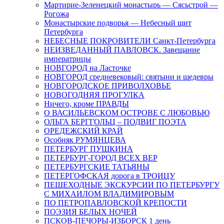
Мартирие-Зеленецкий монастырь — Сясьстрой —
Рогожа
Монастырские подворья — Небесный щит
Петербурга
НЕБЕСНЫЕ ПОКРОВИТЕЛИ Санкт-Петербурга
НЕИЗВЕДАННЫЙ ПАВЛОВСК. Завещание
императрицы
НОВГОРОД на Ласточке
НОВГОРОД средневековый: святыни и шедевры
НОВГОРОДСКОЕ ПРИВОЛХОВЬЕ
НОВОГОДНЯЯ ПРОГУЛКА
Ничего, кроме ПРАВДЫ
О ВАСИЛЬЕВСКОМ ОСТРОВЕ С ЛЮБОВЬЮ
ОЛЬГА БЕРГГОЛЬЦ – ПОДВИГ ПОЭТА
ОРЕДЕЖСКИЙ КРАЙ
Особняк РУМЯНЦЕВА
ПЕТЕРБУРГ ПУШКИНА
ПЕТЕРБУРГ-ГОРОД ВСЕХ ВЕР
ПЕТЕРБУРГСКИЕ ТАТЬЯНЫ
ПЕТЕРГОФСКАЯ дорога в ТРОИЦУ
ПЕШЕХОДНЫЕ ЭКСКУРСИИ ПО ПЕТЕРБУРГУ
С МИХАИЛОМ ВЛАДИМИРОВЫМ
ПО ПЕТРОПАВЛОВСКОЙ КРЕПОСТИ
ПОЭЗИЯ БЕЛЫХ НОЧЕЙ
ПСКОВ-ПЕЧОРЫ-ИЗБОРСК 1 день