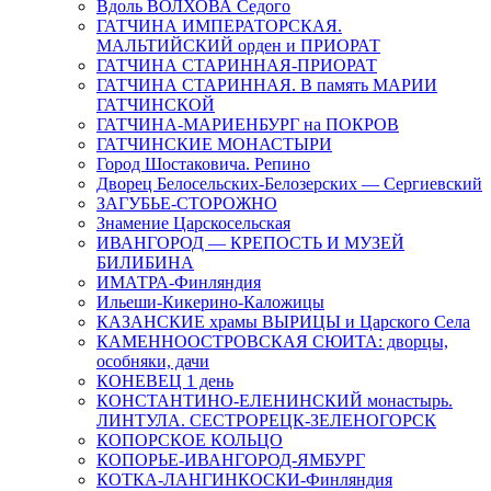
Вдоль ВОЛХОВА Седого
ГАТЧИНА ИМПЕРАТОРСКАЯ.
МАЛЬТИЙСКИЙ орден и ПРИОРАТ
ГАТЧИНА СТАРИННАЯ-ПРИОРАТ
ГАТЧИНА СТАРИННАЯ. В память МАРИИ
ГАТЧИНСКОЙ
ГАТЧИНА-МАРИЕНБУРГ на ПОКРОВ
ГАТЧИНСКИЕ МОНАСТЫРИ
Город Шостаковича. Репино
Дворец Белосельских-Белозерских — Сергиевский
ЗАГУБЬЕ-СТОРОЖНО
Знамение Царскосельская
ИВАНГОРОД — КРЕПОСТЬ И МУЗЕЙ
БИЛИБИНА
ИМАТРА-Финляндия
Ильеши-Кикерино-Каложицы
КАЗАНСКИЕ храмы ВЫРИЦЫ и Царского Села
КАМЕННООСТРОВСКАЯ СЮИТА: дворцы,
особняки, дачи
КОНЕВЕЦ 1 день
КОНСТАНТИНО-ЕЛЕНИНСКИЙ монастырь.
ЛИНТУЛА. СЕСТРОРЕЦК-ЗЕЛЕНОГОРСК
КОПОРСКОЕ КОЛЬЦО
КОПОРЬЕ-ИВАНГОРОД-ЯМБУРГ
КОТКА-ЛАНГИНКОСКИ-Финляндия