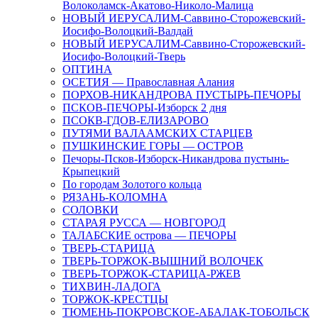
Волоколамск-Акатово-Николо-Малица
НОВЫЙ ИЕРУСАЛИМ-Саввино-Сторожевский-
Иосифо-Волоцкий-Валдай
НОВЫЙ ИЕРУСАЛИМ-Саввино-Сторожевский-
Иосифо-Волоцкий-Тверь
ОПТИНА
ОСЕТИЯ — Православная Алания
ПОРХОВ-НИКАНДРОВА ПУСТЫРЬ-ПЕЧОРЫ
ПСКОВ-ПЕЧОРЫ-Изборск 2 дня
ПСОКВ-ГДОВ-ЕЛИЗАРОВО
ПУТЯМИ ВАЛААМСКИХ СТАРЦЕВ
ПУШКИНСКИЕ ГОРЫ — ОСТРОВ
Печоры-Псков-Изборск-Никандрова пустынь-
Крыпецкий
По городам Золотого кольца
РЯЗАНЬ-КОЛОМНА
СОЛОВКИ
СТАРАЯ РУССА — НОВГОРОД
ТАЛАБСКИЕ острова — ПЕЧОРЫ
ТВЕРЬ-СТАРИЦА
ТВЕРЬ-ТОРЖОК-ВЫШНИЙ ВОЛОЧЕК
ТВЕРЬ-ТОРЖОК-СТАРИЦА-РЖЕВ
ТИХВИН-ЛАДОГА
ТОРЖОК-КРЕСТЦЫ
ТЮМЕНЬ-ПОКРОВСКОЕ-АБАЛАК-ТОБОЛЬСК