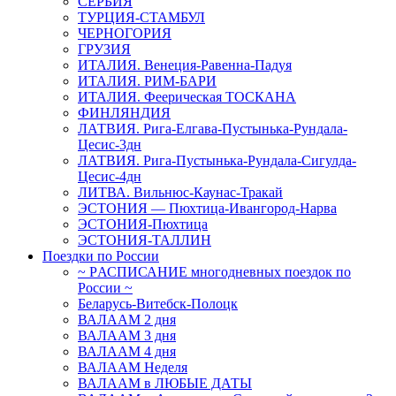
СЕРБИЯ
ТУРЦИЯ-СТАМБУЛ
ЧЕРНОГОРИЯ
ГРУЗИЯ
ИТАЛИЯ. Венеция-Равенна-Падуя
ИТАЛИЯ. РИМ-БАРИ
ИТАЛИЯ. Феерическая ТОСКАНА
ФИНЛЯНДИЯ
ЛАТВИЯ. Рига-Елгава-Пустынька-Рундала-
Цесис-3дн
ЛАТВИЯ. Рига-Пустынька-Рундала-Сигулда-
Цесис-4дн
ЛИТВА. Вильнюс-Каунас-Тракай
ЭСТОНИЯ — Пюхтица-Ивангород-Нарва
ЭСТОНИЯ-Пюхтица
ЭСТОНИЯ-ТАЛЛИН
Поездки по России
~ PАСПИСАНИЕ многодневных поездок по
России ~
Беларусь-Витебск-Полоцк
ВАЛААМ 2 дня
ВАЛААМ 3 дня
ВАЛААМ 4 дня
ВАЛААМ Неделя
ВАЛААМ в ЛЮБЫЕ ДАТЫ