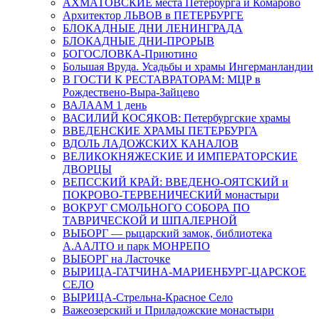
АХМАТОВСКИЕ места Петербурга и Комарово
Архитектор ЛЬВОВ в ПЕТЕРБУРГЕ
БЛОКАДНЫЕ ДНИ ЛЕНИНГРАДА
БЛОКАДНЫЕ ДНИ-ПРОРЫВ
БОГОСЛОВКА-Приютино
Большая Вруда. Усадьбы и храмы Ингерманландии
В ГОСТИ К РЕСТАВРАТОРАМ: МЦР в
Рождествено-Выра-Зайцево
ВАЛААМ 1 день
ВАСИЛИЙ КОСЯКОВ: Петербургские храмы
ВВЕДЕНСКИЕ ХРАМЫ ПЕТЕРБУРГА
ВДОЛЬ ЛАДОЖСКИХ КАНАЛОВ
ВЕЛИКОКНЯЖЕСКИЕ И ИМПЕРАТОРСКИЕ
ДВОРЦЫ
ВЕПССКИЙ КРАЙ: ВВЕДЕНО-ОЯТСКИЙ и
ПОКРОВО-ТЕРВЕНИЧЕСКИЙ монастыри
ВОКРУГ СМОЛЬНОГО СОБОРА ПО
ТАВРИЧЕСКОЙ И ШПАЛЕРНОЙ
ВЫБОРГ — рыцарский замок, библиотека
А.ААЛТО и парк МОНРЕПО
ВЫБОРГ на Ласточке
ВЫРИЦА-ГАТЧИНА-МАРИЕНБУРГ-ЦАРСКОЕ
СЕЛО
ВЫРИЦА-Стрельна-Красное Село
Важеозерский и Приладожские монастыри