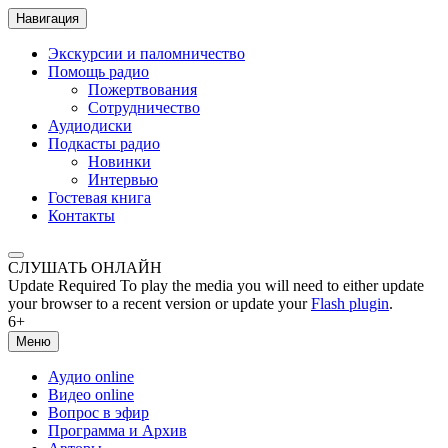
Навигация
Экскурсии и паломничество
Помощь радио
Пожертвования
Сотрудничество
Аудиодиски
Подкасты радио
Новинки
Интервью
Гостевая книга
Контакты
СЛУШАТЬ ОНЛАЙН
Update Required
To play the media you will need to either update
your browser to a recent version or update your
Flash plugin
.
6+
Меню
Аудио online
Видео online
Вопрос в эфир
Программа и Архив