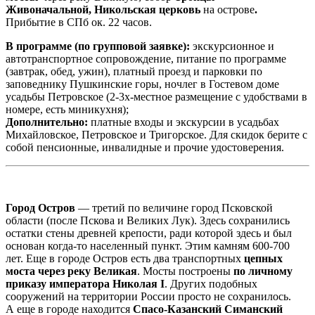
Живоначальной, Никольская церковь
на острове
.
Прибытие в СПб ок. 22 часов.
В программе (по групповой заявке):
экскурсионное и
автотранспортное сопровождение, питание по программе
(завтрак, обед, ужин), платный проезд и парковки по
заповеднику Пушкинские горы, ночлег в Гостевом доме
усадьбы Петровское (2-3х-местное размещение с удобствами в
номере, есть миникухня);
Дополнительно:
платные входы и экскурсии в усадьбах
Михайловское, Петровское и Тригорское. Для скидок берите с
собой пенсионные, инвалидные и прочие удостоверения.
Город Остров
— третий по величине город Псковской
области (после Пскова и Великих Лук). Здесь сохранились
остатки стены древней крепости, ради которой здесь и был
основан когда-то населенный пункт. Этим камням 600-700
лет. Еще в городе Остров есть два транспортных
цепных
моста через реку Великая
. Мосты построены
по личному
приказу императора Николая I
. Других подобных
сооружений на территории России просто не сохранилось.
А еще в городе находится
Спасо-Казанский Симанский