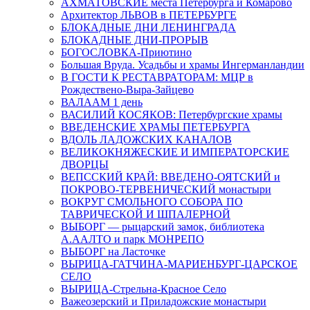
АХМАТОВСКИЕ места Петербурга и Комарово
Архитектор ЛЬВОВ в ПЕТЕРБУРГЕ
БЛОКАДНЫЕ ДНИ ЛЕНИНГРАДА
БЛОКАДНЫЕ ДНИ-ПРОРЫВ
БОГОСЛОВКА-Приютино
Большая Вруда. Усадьбы и храмы Ингерманландии
В ГОСТИ К РЕСТАВРАТОРАМ: МЦР в
Рождествено-Выра-Зайцево
ВАЛААМ 1 день
ВАСИЛИЙ КОСЯКОВ: Петербургские храмы
ВВЕДЕНСКИЕ ХРАМЫ ПЕТЕРБУРГА
ВДОЛЬ ЛАДОЖСКИХ КАНАЛОВ
ВЕЛИКОКНЯЖЕСКИЕ И ИМПЕРАТОРСКИЕ
ДВОРЦЫ
ВЕПССКИЙ КРАЙ: ВВЕДЕНО-ОЯТСКИЙ и
ПОКРОВО-ТЕРВЕНИЧЕСКИЙ монастыри
ВОКРУГ СМОЛЬНОГО СОБОРА ПО
ТАВРИЧЕСКОЙ И ШПАЛЕРНОЙ
ВЫБОРГ — рыцарский замок, библиотека
А.ААЛТО и парк МОНРЕПО
ВЫБОРГ на Ласточке
ВЫРИЦА-ГАТЧИНА-МАРИЕНБУРГ-ЦАРСКОЕ
СЕЛО
ВЫРИЦА-Стрельна-Красное Село
Важеозерский и Приладожские монастыри