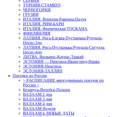
СЕРБИЯ
ТУРЦИЯ-СТАМБУЛ
ЧЕРНОГОРИЯ
ГРУЗИЯ
ИТАЛИЯ. Венеция-Равенна-Падуя
ИТАЛИЯ. РИМ-БАРИ
ИТАЛИЯ. Феерическая ТОСКАНА
ФИНЛЯНДИЯ
ЛАТВИЯ. Рига-Елгава-Пустынька-Рундала-
Цесис-3дн
ЛАТВИЯ. Рига-Пустынька-Рундала-Сигулда-
Цесис-4дн
ЛИТВА. Вильнюс-Каунас-Тракай
ЭСТОНИЯ — Пюхтица-Ивангород-Нарва
ЭСТОНИЯ-Пюхтица
ЭСТОНИЯ-ТАЛЛИН
Поездки по России
~ PАСПИСАНИЕ многодневных поездок по
России ~
Беларусь-Витебск-Полоцк
ВАЛААМ 2 дня
ВАЛААМ 3 дня
ВАЛААМ 4 дня
ВАЛААМ Неделя
ВАЛААМ в ЛЮБЫЕ ДАТЫ