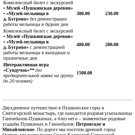
Комплексный билет с экскурсией
•
Музей «Пушкинская деревня»
•
«Музей-мельница в
380.00
230.00
д. Бугрово»
без демонстрации
работы мельницы в будние дни
Комплексный билет с экскурсией
•
Музей «Пушкинская деревня»
•
«Музей-мельница в
480.00
280.00
д. Бугрово»
c демонстрацией
работы мельницы в выходные и
празничные дни
Интерактивная игра
«Сундучок»**
(по
1500.00
предварительной заявке на группу
до 20 человек)
Двухдневное путешествие в Пушкинские горы и
Святогорский монастырь, где находится родовая усыпальница
Ганнибалов-Пушкиных, а близ него – знаменитые родовые
усадьбы Пушкиных и Ганнибалов:
Петровское и
Михайловское
. По дороге мы посетим древний город
Остров, где расположен Спасо-Казанский Симанский