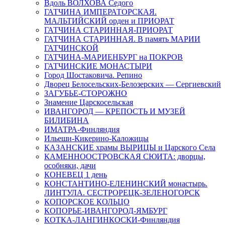
Вдоль ВОЛХОВА Седого
ГАТЧИНА ИМПЕРАТОРСКАЯ.
МАЛЬТИЙСКИЙ орден и ПРИОРАТ
ГАТЧИНА СТАРИННАЯ-ПРИОРАТ
ГАТЧИНА СТАРИННАЯ. В память МАРИИ
ГАТЧИНСКОЙ
ГАТЧИНА-МАРИЕНБУРГ на ПОКРОВ
ГАТЧИНСКИЕ МОНАСТЫРИ
Город Шостаковича. Репино
Дворец Белосельских-Белозерских — Сергиевский
ЗАГУБЬЕ-СТОРОЖНО
Знамение Царскосельская
ИВАНГОРОД — КРЕПОСТЬ И МУЗЕЙ
БИЛИБИНА
ИМАТРА-Финляндия
Ильеши-Кикерино-Каложицы
КАЗАНСКИЕ храмы ВЫРИЦЫ и Царского Села
КАМЕННООСТРОВСКАЯ СЮИТА: дворцы,
особняки, дачи
КОНЕВЕЦ 1 день
КОНСТАНТИНО-ЕЛЕНИНСКИЙ монастырь.
ЛИНТУЛА. СЕСТРОРЕЦК-ЗЕЛЕНОГОРСК
КОПОРСКОЕ КОЛЬЦО
КОПОРЬЕ-ИВАНГОРОД-ЯМБУРГ
КОТКА-ЛАНГИНКОСКИ-Финляндия