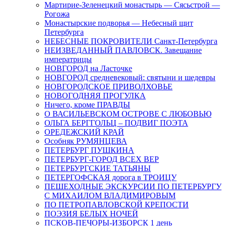
Мартирие-Зеленецкий монастырь — Сясьстрой —
Рогожа
Монастырские подворья — Небесный щит
Петербурга
НЕБЕСНЫЕ ПОКРОВИТЕЛИ Санкт-Петербурга
НЕИЗВЕДАННЫЙ ПАВЛОВСК. Завещание
императрицы
НОВГОРОД на Ласточке
НОВГОРОД средневековый: святыни и шедевры
НОВГОРОДСКОЕ ПРИВОЛХОВЬЕ
НОВОГОДНЯЯ ПРОГУЛКА
Ничего, кроме ПРАВДЫ
О ВАСИЛЬЕВСКОМ ОСТРОВЕ С ЛЮБОВЬЮ
ОЛЬГА БЕРГГОЛЬЦ – ПОДВИГ ПОЭТА
ОРЕДЕЖСКИЙ КРАЙ
Особняк РУМЯНЦЕВА
ПЕТЕРБУРГ ПУШКИНА
ПЕТЕРБУРГ-ГОРОД ВСЕХ ВЕР
ПЕТЕРБУРГСКИЕ ТАТЬЯНЫ
ПЕТЕРГОФСКАЯ дорога в ТРОИЦУ
ПЕШЕХОДНЫЕ ЭКСКУРСИИ ПО ПЕТЕРБУРГУ
С МИХАИЛОМ ВЛАДИМИРОВЫМ
ПО ПЕТРОПАВЛОВСКОЙ КРЕПОСТИ
ПОЭЗИЯ БЕЛЫХ НОЧЕЙ
ПСКОВ-ПЕЧОРЫ-ИЗБОРСК 1 день