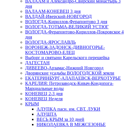
ВАЛААМ и Александро-Свирский монастырь 3
дня
ВАЛААМ-КОНЕВЕЦ 3 дня
ВАЛДАЙ-Иверский-НОВГОРОД
ВОЛОГДА-Кириллов-Ферапонтово 3 дня
ВОЛОГДА-ТОТЬМА-ВЕЛИКИЙ УСТЮГ
ВОЛОГДА-Ферапонтово-Кириллов-Покровское 4
дня
ВОЛОГДА-ЯРОСЛАВЛЬ
ВОРОНЕЖ-ЗАДОНСК-ДИВНОГОРЬЕ-
КОСТОМАРОВО-ЕЛЕЦ
Выборг и святыни Карельского перешейка
ДАГЕСТАН
ДИВЕЕВО-Арзамас-Нижний Новгород
Дворянские усадьбы ВОЛОГОДСКОЙ земли
ЕКАТЕРИНБУРГ-АЛАПАЕВСК-ВЕРХОТУРЬЕ
КАРЕЛИЯ: Петрозаводск-Кивач-Кондопога-
Марциальные воды
КОНЕВЕЦ 2-3 дня
КОНЕВЕЦ Неделя
КРЫМ
АЛУПКА пасн. им. СВТ. ЛУКИ
АЛУШТА
ВЕСЬ КРЫМ за 10 дней
НИКОЛАЕВКА В МЕЖСЕЗОНЬЕ