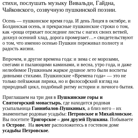
стихи, послушать музыку Вивальди, Гайдна,
Чайковского, созвучную пушкинской поэзии.
Осень — пушкинское время года. И день Лицея в октябре, и
Болдинская осень, и прекрасные пушкинские строки о том,
как «роща отряхает последние листы с нагих своих ветвей,
дохнул осенний хлад, дорога промерзает…» свидетельствуют
о том, что именно осенью Пушкин переживал полноту и
радость жизни.
Впрочем, и другие времена года: и зима с ее морозами,
снегами и пылающими каминами, и весна, утро года, и даже
нелюбимое Пушкиным жаркое душное лето были воспеты
дивными стихами. Пушкинские «Времена года» — это не
только пейзажная лирика, но и философский взгляд на
природный цикл, подобный ритму истории и личного бытия.
Приглашаем на три дня в
Пушкинские горы и
Святогорский монастырь
, где находится родовая
усыпальница
Ганнибалов-Пушкиных
, а близ него – их
знаменитые родовые усадьбы:
Петровское и Михайловское
.
Вы посетите
Тригорское – дом друзей Пушкина
. Побываете
в
Острове
. На
ночлег
расположитесь в гостевом доме
усадьбы Петровское
.