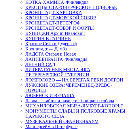
КОТКА-ХАМИНА-Финляндия
КРЕСТЦЫ-СТАРОВЕРЧЕСКОЕ ПОДВОРЬЕ
КРОНШТАДТ-КАРПОВКА
КРОНШТАДТ-МОРСКОЙ СОБОР
КРОНШТАДТ-ПЕТЕРГОФ
КРОНШТАДТ-СОБОР И ФОРТЫ
КУИНДЖИ Архип Иванович
КУПРИН В ГАТЧИНЕ
Красное Село и Дудергоф
Кронштадт — Дамба
ЛАДОГА Старая и Новая
ЛАППЕЕНРАНТА-Финляндия
ЛЕТНИЙ САД
ЛИТЕРАТУРНЫЕ МЕСТА ЮГА
ПЕТЕРБУРГСКОЙ ГУБЕРНИИ
ЛОЖГОЛОВО — НА БЕРЕГАХ РЕКИ ДОЛГОЙ
ЛУЖСКИЕ ОЗЕРА: ЧЕРЕМЕНЕЦ-ВРЁВО-
ГОРОДЕЦ
ЛЮБЕНСК И ВЕЧАША
Лавра — тайны и находки Троицкого собора
МИХАЙЛОВСКАЯ МЫЗА-ЯМБУРГ-КОПОРЬЕ
МОНУМЕНТЫ СЛАВЫ И ПОЛКОВЫЕ ХРАМЫ
ЦАРСКОГО СЕЛА
МУЗЫКАЛЬНЫЙ ОРАНИЕНБАУМ
Маннергейм в Петербурге