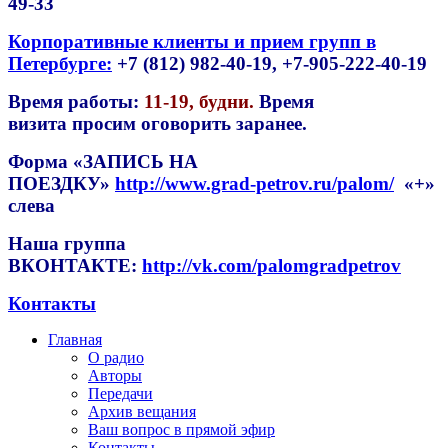
49-33
Корпоративные клиенты и прием групп в
Петербурге:
+7 (812) 982-40-19, +7-905-222-40-19
Время работы:
11-19, будни
.
Время
визита просим оговорить заранее.
Форма
«ЗАПИСЬ НА
ПОЕЗДКУ»
http://www.grad-petrov.ru/palom/
«+»
слева
Наша группа
ВКОНТАКТЕ:
http://vk.com/palomgradpetrov
Контакты
Главная
О радио
Авторы
Передачи
Архив вещания
Ваш вопрос в прямой эфир
Контакты