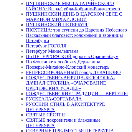
ПУШКИНСКИЕ МЕСТА ГАТЧИНСКОГО
РАЙОНА: Выра-Суйда-Кобрино-Рождествено
ПУШКИНСКИЙ ДЕНЬ В ЦАРСКОМ СЕЛЕ С
МАРИНОЙ МИХАЙЛОВОЙ
ПУШКИНСКИЙ ПЕТЕРБУРГ
ПЮХТИЦА: три ступени до Царствия Небесного
Пасхальный благовест: колокольни и звонницы
Петербурга
Петербург ГОГОЛЯ
Петербург Мандельштама
По ПЕТЕРГОФСКОЙ дороге в Ораниенбаум
По Фонтанке к особняку Державина
Поозерье-Михайло-Клопский монастырь
РЕПРЕССИРОВАННЫЙ город. ЛЕВАШОВО
РОЖДЕСТВЕНО-ВЫРИЦА-БЕЛОГОРКА-
ДАЧНАЯ СТОЛИЦА «ОЧАРОВАНИЕ
ОРЕДЕЖСКИХ УСАДЕБ»
РОЖДЕСТВЕНСКИЕ ТРАДИЦИИ — ВЕРТЕПЫ
РУСКЕАЛА-СОРТАВАЛА
РУССКИЙ СТИЛЬ В АРХИТЕКТУРЕ
ПЕТЕРБУРГА
СВЯТЫЕ СЁСТРЫ
СВЯТЫЕ покровители и блаженные
ПЕТЕРБУРГА
СЕВЕРНЫЕ ПРЕДМЕСТЬЯ ПЕТЕРБУРГА