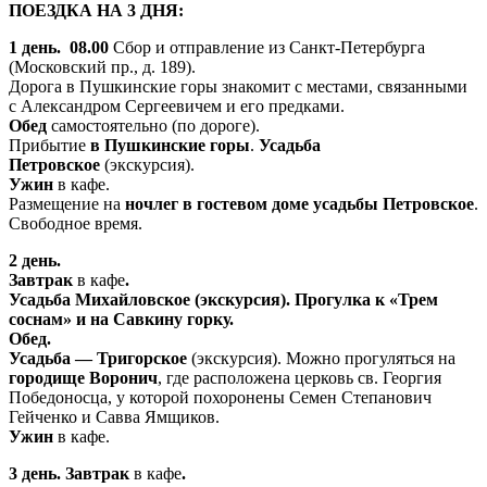
ПОЕЗДКА НА 3 ДНЯ:
1 день. 08.00
Сбор и отправление из Санкт-Петербурга
(Московский пр., д. 189).
Дорога в Пушкинские горы знакомит с местами, связанными
с Александром Сергеевичем и его предками.
Обед
самостоятельно (по дороге).
Прибытие
в Пушкинские горы
.
Усадьба
Петровское
(экскурсия).
Ужин
в кафе.
Размещение на
ночлег в гостевом доме усадьбы Петровское
.
Свободное время.
2 день.
Завтрак
в кафе
.
Усадьба Михайловское (экскурсия). Прогулка к «Трем
соснам» и на Савкину горку.
Обед.
Усадьба — Тригорское
(экскурсия). Можно прогуляться на
городище Воронич
, где расположена церковь св. Георгия
Победоносца, у которой похоронены Семен Степанович
Гейченко и Савва Ямщиков.
Ужин
в кафе.
3 день.
Завтрак
в кафе
.