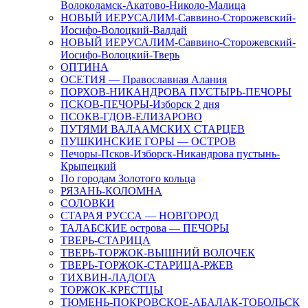
Волоколамск-Акатово-Николо-Малица
НОВЫЙ ИЕРУСАЛИМ-Саввино-Сторожевский-
Иосифо-Волоцкий-Валдай
НОВЫЙ ИЕРУСАЛИМ-Саввино-Сторожевский-
Иосифо-Волоцкий-Тверь
ОПТИНА
ОСЕТИЯ — Православная Алания
ПОРХОВ-НИКАНДРОВА ПУСТЫРЬ-ПЕЧОРЫ
ПСКОВ-ПЕЧОРЫ-Изборск 2 дня
ПСОКВ-ГДОВ-ЕЛИЗАРОВО
ПУТЯМИ ВАЛААМСКИХ СТАРЦЕВ
ПУШКИНСКИЕ ГОРЫ — ОСТРОВ
Печоры-Псков-Изборск-Никандрова пустынь-
Крыпецкий
По городам Золотого кольца
РЯЗАНЬ-КОЛОМНА
СОЛОВКИ
СТАРАЯ РУССА — НОВГОРОД
ТАЛАБСКИЕ острова — ПЕЧОРЫ
ТВЕРЬ-СТАРИЦА
ТВЕРЬ-ТОРЖОК-ВЫШНИЙ ВОЛОЧЕК
ТВЕРЬ-ТОРЖОК-СТАРИЦА-РЖЕВ
ТИХВИН-ЛАДОГА
ТОРЖОК-КРЕСТЦЫ
ТЮМЕНЬ-ПОКРОВСКОЕ-АБАЛАК-ТОБОЛЬСК