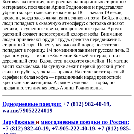
Бытовая экспозиция, построенная на подлинных старинных
материалах, посвящена Арине Родионовне и представляет
убранство крестьянской избы конца 18 — начала 19 веков,
времени, когда здесь жила няня великого поэта. Войдя в сени,
люди попадают в сказочную атмосферу: с потолка свисают
веники, засушенные цветы, лекарственные травы. Аромат
растений создает неповторимый колорит избы. Внимание
людей привлекают орудия труда, средства передвижения,
старинный ларь. Переступая высокий порог, посетители
попадают в горницу. 1/4 помещения занимает русская печь. В
красном углу — икона «Знамение Божьей матери», стоит
деревянный стол. Вдоль стен находятся скамейки. На матице
висит колыбелька. На сундуке лежит первый русский утюг —
скалка и рубель, у окна — прялки. На стене висит красный
сарафан и белая кофта — праздничный наряд крепостной
крестьянской женщины. А рядом сумочка — торба, по
преданию, эта личная вещь Арины Родионовны.
Однодневные поездки:
+7 (812) 982-40-19,
wa.me/79052224019
Зарубежные
и
многодневные поездки по России:
+7 (812) 982-40-19, +7-905-222-40-19,
+7 (812) 985-