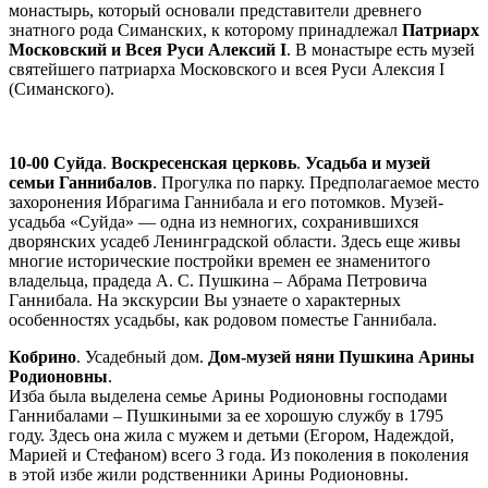
монастырь, который основали представители древнего
знатного рода Симанских, к которому принадлежал
Патриарх
Московский и Всея Руси Алексий I
. В монастыре есть музей
святейшего патриарха Московского и всея Руси Алексия I
(Симанского).
10-00 Суйда
.
Воскресенская церковь
.
Усадьба и музей
семьи Ганнибалов
. Прогулка по парку. Предполагаемое место
захоронения Ибрагима Ганнибала и его потомков. Музей-
усадьба «Суйда» — одна из немногих, сохранившихся
дворянских усадеб Ленинградской области. Здесь еще живы
многие исторические постройки времен ее знаменитого
владельца, прадеда А. С. Пушкина – Абрама Петровича
Ганнибала. На экскурсии Вы узнаете о характерных
особенностях усадьбы, как родовом поместье Ганнибала.
Кобрино
. Усадебный дом.
Дом-музей няни Пушкина Арины
Родионовны
.
Изба была выделена семье Арины Родионовны господами
Ганнибалами – Пушкиными за ее хорошую службу в 1795
году. Здесь она жила с мужем и детьми (Егором, Надеждой,
Марией и Стефаном) всего 3 года. Из поколения в поколения
в этой избе жили родственники Арины Родионовны.