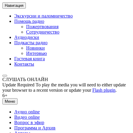
Навигация
Экскурсии и паломничество
Помощь радио
Пожертвования
Сотрудничество
Аудиодиски
Подкасты радио
Новинки
Интервью
Гостевая книга
Контакты
СЛУШАТЬ ОНЛАЙН
Update Required
To play the media you will need to either update
your browser to a recent version or update your
Flash plugin
.
6+
Меню
Аудио online
Видео online
Вопрос в эфир
Программа и Архив