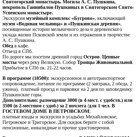
Святогорский монастырь. Могила А. С. Пушкина,
н
екрополь Ганнибалов-Пушкиных в Святогорском Свято-
Успенском монастыре
.
Экскурсия
музейный комплекс «Бугрово»
, включающий
музеи «Водяная мельница» и «Пушкинская деревня»
,
посвященные истории мельничного дела и деревенского
уклада жизни Псковской земли и их отражения в творчестве
А. С. Пушкина.
Обед
в кафе.
Отъезд в СПб.
По дороге мы посетим древний город
Остров
.
Цепные
мосты
через реку Великую. Собор
Троицы Живоначальной
.
Прибытие в СПб ок. 21-22 часов.
В программе (18500):
экскурсионное и автотранспортное
сопровождение, питание по программе (2 завтрака, 2 обеда, 2
ужина), платный проезд и парковки на 2 дня по заповеднику
Пушкинские горы.
Дополнительно: размещение 3000 (в 4-мест. с удобств.) или
3500 (в 2-местном с удоб.) за 2 ночлега /для 1 чел. В
ГОСТЕВОМ ДОМЕ В ПЕТРОВСКОМ
;
платные входы и экскурсии в усадьбах Михайловское,
Петровское и Тригорское. Для скидок берите с собой
пенсионные, инвалидные и прочие удостоверения.