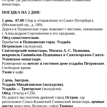
монастырь.
ПОЕЗДКА НА 2 ДНЯ:
1 день. 07.00
Сбор и отправление из Санкт-Петербурга
(Московский пр., д. 189).
Дорога в Пушкинские горы знакомит с местами, связанными
с Александром Сергеевичем и его предками.
Обед самостоятельно
.
Прибытие
в Пушкинские горы
.
Усадьба
Петровское
(экскурсия).
Святогорский монастырь. Могила А. С. Пушкина,
н
екрополь Ганнибалов-Пушкиных в Святогорском Свято-
Успенском монастыре
.
Размещение на
ночлег в гостевом доме усадьбы Петровское
.
Свободное время.
Ужин
в кафе.
2 день.
Завтрак.
Усадьба Михайловское (экскурсия).
Усадьба — Тригорское
(экскурсия).
Обед.
Отъезд в СПб.
По дороге мы посетим древний город
Остров
, где
расположен Спасо-Казанский Симанский монастырь,
цепные
мосты
через реку Великую, собор
Троицы