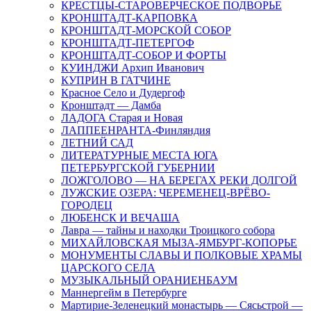
КРЕСТЦЫ-СТАРОВЕРЧЕСКОЕ ПОДВОРЬЕ
КРОНШТАДТ-КАРПОВКА
КРОНШТАДТ-МОРСКОЙ СОБОР
КРОНШТАДТ-ПЕТЕРГОФ
КРОНШТАДТ-СОБОР И ФОРТЫ
КУИНДЖИ Архип Иванович
КУПРИН В ГАТЧИНЕ
Красное Село и Дудергоф
Кронштадт — Дамба
ЛАДОГА Старая и Новая
ЛАППЕЕНРАНТА-Финляндия
ЛЕТНИЙ САД
ЛИТЕРАТУРНЫЕ МЕСТА ЮГА
ПЕТЕРБУРГСКОЙ ГУБЕРНИИ
ЛОЖГОЛОВО — НА БЕРЕГАХ РЕКИ ДОЛГОЙ
ЛУЖСКИЕ ОЗЕРА: ЧЕРЕМЕНЕЦ-ВРЁВО-
ГОРОДЕЦ
ЛЮБЕНСК И ВЕЧАША
Лавра — тайны и находки Троицкого собора
МИХАЙЛОВСКАЯ МЫЗА-ЯМБУРГ-КОПОРЬЕ
МОНУМЕНТЫ СЛАВЫ И ПОЛКОВЫЕ ХРАМЫ
ЦАРСКОГО СЕЛА
МУЗЫКАЛЬНЫЙ ОРАНИЕНБАУМ
Маннергейм в Петербурге
Мартирие-Зеленецкий монастырь — Сясьстрой —