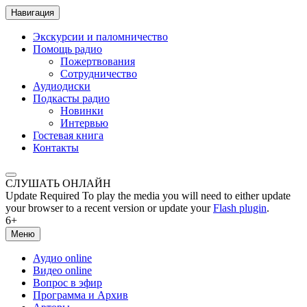
Навигация
Экскурсии и паломничество
Помощь радио
Пожертвования
Сотрудничество
Аудиодиски
Подкасты радио
Новинки
Интервью
Гостевая книга
Контакты
СЛУШАТЬ ОНЛАЙН
Update Required
To play the media you will need to either update
your browser to a recent version or update your
Flash plugin
.
6+
Меню
Аудио online
Видео online
Вопрос в эфир
Программа и Архив