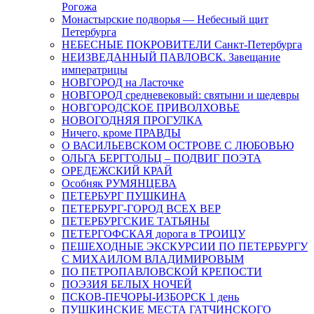
Рогожа
Монастырские подворья — Небесный щит
Петербурга
НЕБЕСНЫЕ ПОКРОВИТЕЛИ Санкт-Петербурга
НЕИЗВЕДАННЫЙ ПАВЛОВСК. Завещание
императрицы
НОВГОРОД на Ласточке
НОВГОРОД средневековый: святыни и шедевры
НОВГОРОДСКОЕ ПРИВОЛХОВЬЕ
НОВОГОДНЯЯ ПРОГУЛКА
Ничего, кроме ПРАВДЫ
О ВАСИЛЬЕВСКОМ ОСТРОВЕ С ЛЮБОВЬЮ
ОЛЬГА БЕРГГОЛЬЦ – ПОДВИГ ПОЭТА
ОРЕДЕЖСКИЙ КРАЙ
Особняк РУМЯНЦЕВА
ПЕТЕРБУРГ ПУШКИНА
ПЕТЕРБУРГ-ГОРОД ВСЕХ ВЕР
ПЕТЕРБУРГСКИЕ ТАТЬЯНЫ
ПЕТЕРГОФСКАЯ дорога в ТРОИЦУ
ПЕШЕХОДНЫЕ ЭКСКУРСИИ ПО ПЕТЕРБУРГУ
С МИХАИЛОМ ВЛАДИМИРОВЫМ
ПО ПЕТРОПАВЛОВСКОЙ КРЕПОСТИ
ПОЭЗИЯ БЕЛЫХ НОЧЕЙ
ПСКОВ-ПЕЧОРЫ-ИЗБОРСК 1 день
ПУШКИНСКИЕ МЕСТА ГАТЧИНСКОГО