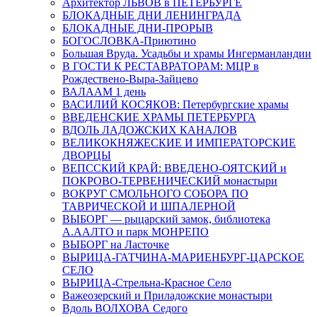
Архитектор ЛЬВОВ в ПЕТЕРБУРГЕ
БЛОКАДНЫЕ ДНИ ЛЕНИНГРАДА
БЛОКАДНЫЕ ДНИ-ПРОРЫВ
БОГОСЛОВКА-Приютино
Большая Вруда. Усадьбы и храмы Ингерманландии
В ГОСТИ К РЕСТАВРАТОРАМ: МЦР в
Рождествено-Выра-Зайцево
ВАЛААМ 1 день
ВАСИЛИЙ КОСЯКОВ: Петербургские храмы
ВВЕДЕНСКИЕ ХРАМЫ ПЕТЕРБУРГА
ВДОЛЬ ЛАДОЖСКИХ КАНАЛОВ
ВЕЛИКОКНЯЖЕСКИЕ И ИМПЕРАТОРСКИЕ
ДВОРЦЫ
ВЕПССКИЙ КРАЙ: ВВЕДЕНО-ОЯТСКИЙ и
ПОКРОВО-ТЕРВЕНИЧЕСКИЙ монастыри
ВОКРУГ СМОЛЬНОГО СОБОРА ПО
ТАВРИЧЕСКОЙ И ШПАЛЕРНОЙ
ВЫБОРГ — рыцарский замок, библиотека
А.ААЛТО и парк МОНРЕПО
ВЫБОРГ на Ласточке
ВЫРИЦА-ГАТЧИНА-МАРИЕНБУРГ-ЦАРСКОЕ
СЕЛО
ВЫРИЦА-Стрельна-Красное Село
Важеозерский и Приладожские монастыри
Вдоль ВОЛХОВА Седого