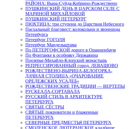
РАЙОНА: Выра-Суйда-Кобрино-Рождествено
ПУШКИНСКИЙ ДЕНЬ В ЦАРСКОМ СЕЛЕ С
МАРИНОЙ МИХАЙЛОВОЙ
ПУШКИНСКИЙ ПЕТЕРБУРГ
ПЮХТИЦА: три ступени до Царствия Небесного
Пасхальный благовест: колокольни и звонницы
Петербурга
Петербург ГОГОЛЯ
Петербург Мандельштама
По ПЕТЕРГОФСКОЙ дороге в Ораниенбаум
По Фонтанке к особняку Державина
Поозерье-Михайло-Клопский монастырь
РЕПРЕССИРОВАННЫЙ город. ЛЕВАШОВО
РОЖДЕСТВЕНО-ВЫРИЦА-БЕЛОГОРКА-
ДАЧНАЯ СТОЛИЦА «ОЧАРОВАНИЕ
ОРЕДЕЖСКИХ УСАДЕБ»
РОЖДЕСТВЕНСКИЕ ТРАДИЦИИ — ВЕРТЕПЫ
РУСКЕАЛА-СОРТАВАЛА
РУССКИЙ СТИЛЬ В АРХИТЕКТУРЕ
ПЕТЕРБУРГА
СВЯТЫЕ СЁСТРЫ
СВЯТЫЕ покровители и блаженные
ПЕТЕРБУРГА
СЕВЕРНЫЕ ПРЕДМЕСТЬЯ ПЕТЕРБУРГА
СМОЛЕНСКОЕ ЛЮТЕРАНСКОЕ кладбище