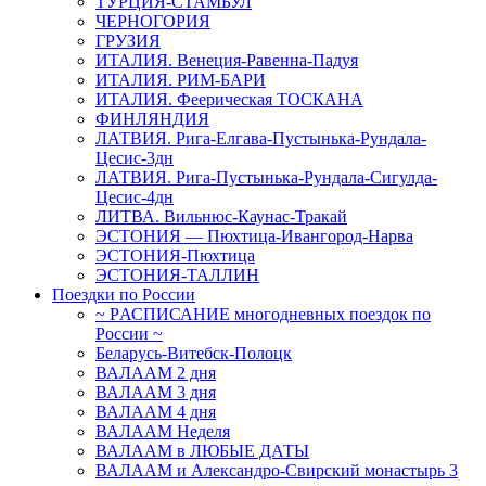
ТУРЦИЯ-СТАМБУЛ
ЧЕРНОГОРИЯ
ГРУЗИЯ
ИТАЛИЯ. Венеция-Равенна-Падуя
ИТАЛИЯ. РИМ-БАРИ
ИТАЛИЯ. Феерическая ТОСКАНА
ФИНЛЯНДИЯ
ЛАТВИЯ. Рига-Елгава-Пустынька-Рундала-
Цесис-3дн
ЛАТВИЯ. Рига-Пустынька-Рундала-Сигулда-
Цесис-4дн
ЛИТВА. Вильнюс-Каунас-Тракай
ЭСТОНИЯ — Пюхтица-Ивангород-Нарва
ЭСТОНИЯ-Пюхтица
ЭСТОНИЯ-ТАЛЛИН
Поездки по России
~ PАСПИСАНИЕ многодневных поездок по
России ~
Беларусь-Витебск-Полоцк
ВАЛААМ 2 дня
ВАЛААМ 3 дня
ВАЛААМ 4 дня
ВАЛААМ Неделя
ВАЛААМ в ЛЮБЫЕ ДАТЫ
ВАЛААМ и Александро-Свирский монастырь 3