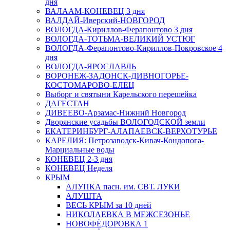
дня
ВАЛААМ-КОНЕВЕЦ 3 дня
ВАЛДАЙ-Иверский-НОВГОРОД
ВОЛОГДА-Кириллов-Ферапонтово 3 дня
ВОЛОГДА-ТОТЬМА-ВЕЛИКИЙ УСТЮГ
ВОЛОГДА-Ферапонтово-Кириллов-Покровское 4
дня
ВОЛОГДА-ЯРОСЛАВЛЬ
ВОРОНЕЖ-ЗАДОНСК-ДИВНОГОРЬЕ-
КОСТОМАРОВО-ЕЛЕЦ
Выборг и святыни Карельского перешейка
ДАГЕСТАН
ДИВЕЕВО-Арзамас-Нижний Новгород
Дворянские усадьбы ВОЛОГОДСКОЙ земли
ЕКАТЕРИНБУРГ-АЛАПАЕВСК-ВЕРХОТУРЬЕ
КАРЕЛИЯ: Петрозаводск-Кивач-Кондопога-
Марциальные воды
КОНЕВЕЦ 2-3 дня
КОНЕВЕЦ Неделя
КРЫМ
АЛУПКА пасн. им. СВТ. ЛУКИ
АЛУШТА
ВЕСЬ КРЫМ за 10 дней
НИКОЛАЕВКА В МЕЖСЕЗОНЬЕ
НОВОФЁДОРОВКА 1