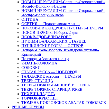
НОВЫЙ ИЕРУСАЛИМ-Саввино-Сторожевский-
Иосифо-Волоцкий-Валдай
НОВЫЙ ИЕРУСАЛИМ-Саввино-Сторожевский-
Иосифо-Волоцкий-Тверь
ОПТИНА
ОСЕТИЯ — Православная Алания
ПОРХОВ-НИКАНДРОВА ПУСТЫРЬ-ПЕЧОРЫ
ПСКОВ-ПЕЧОРЫ-Изборск 2 дня
ПСОКВ-ГДОВ-ЕЛИЗАРОВО
ПУТЯМИ ВАЛААМСКИХ СТАРЦЕВ
ПУШКИНСКИЕ ГОРЫ — ОСТРОВ
Печоры-Псков-Изборск-Никандрова пустынь-
Крыпецкий
По городам Золотого кольца
РЯЗАНЬ-КОЛОМНА
СОЛОВКИ
СТАРАЯ РУССА — НОВГОРОД
ТАЛАБСКИЕ острова — ПЕЧОРЫ
ТВЕРЬ-СТАРИЦА
ТВЕРЬ-ТОРЖОК-ВЫШНИЙ ВОЛОЧЕК
ТВЕРЬ-ТОРЖОК-СТАРИЦА-РЖЕВ
ТИХВИН-ЛАДОГА
ТОРЖОК-КРЕСТЦЫ
ТЮМЕНЬ-ПОКРОВСКОЕ-АБАЛАК-ТОБОЛЬСК
РЕЧНЫЕ КРУИЗЫ