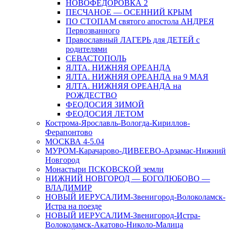
НОВОФЁДОРОВКА 2
ПЕСЧАНОЕ — ОСЕННИЙ КРЫМ
ПО СТОПАМ святого апостола АНДРЕЯ
Первозванного
Православный ЛАГЕРЬ для ДЕТЕЙ с
родителями
СЕВАСТОПОЛЬ
ЯЛТА. НИЖНЯЯ ОРЕАНДА
ЯЛТА. НИЖНЯЯ ОРЕАНДА на 9 МАЯ
ЯЛТА. НИЖНЯЯ ОРЕАНДА на
РОЖДЕСТВО
ФЕОДОСИЯ ЗИМОЙ
ФЕОДОСИЯ ЛЕТОМ
Кострома-Ярославль-Вологда-Кириллов-
Ферапонтово
МОСКВА 4-5.04
МУРОМ-Карачарово-ДИВЕЕВО-Арзамас-Нижний
Новгород
Монастыри ПСКОВСКОЙ земли
НИЖНИЙ НОВГОРОД — БОГОЛЮБОВО —
ВЛАДИМИР
НОВЫЙ ИЕРУСАЛИМ-Звенигород-Волоколамск-
Истра на поезде
НОВЫЙ ИЕРУСАЛИМ-Звенигород-Истра-
Волоколамск-Акатово-Николо-Малица