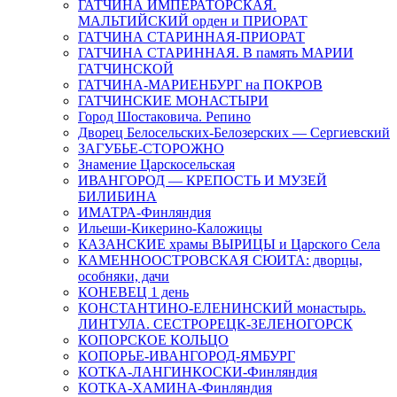
ГАТЧИНА ИМПЕРАТОРСКАЯ.
МАЛЬТИЙСКИЙ орден и ПРИОРАТ
ГАТЧИНА СТАРИННАЯ-ПРИОРАТ
ГАТЧИНА СТАРИННАЯ. В память МАРИИ
ГАТЧИНСКОЙ
ГАТЧИНА-МАРИЕНБУРГ на ПОКРОВ
ГАТЧИНСКИЕ МОНАСТЫРИ
Город Шостаковича. Репино
Дворец Белосельских-Белозерских — Сергиевский
ЗАГУБЬЕ-СТОРОЖНО
Знамение Царскосельская
ИВАНГОРОД — КРЕПОСТЬ И МУЗЕЙ
БИЛИБИНА
ИМАТРА-Финляндия
Ильеши-Кикерино-Каложицы
КАЗАНСКИЕ храмы ВЫРИЦЫ и Царского Села
КАМЕННООСТРОВСКАЯ СЮИТА: дворцы,
особняки, дачи
КОНЕВЕЦ 1 день
КОНСТАНТИНО-ЕЛЕНИНСКИЙ монастырь.
ЛИНТУЛА. СЕСТРОРЕЦК-ЗЕЛЕНОГОРСК
КОПОРСКОЕ КОЛЬЦО
КОПОРЬЕ-ИВАНГОРОД-ЯМБУРГ
КОТКА-ЛАНГИНКОСКИ-Финляндия
КОТКА-ХАМИНА-Финляндия