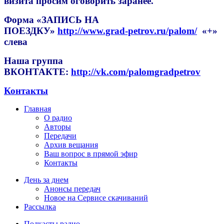
визита просим оговорить заранее.
Форма
«ЗАПИСЬ НА
ПОЕЗДКУ»
http://www.grad-petrov.ru/palom/
«+»
слева
Наша группа
ВКОНТАКТЕ:
http://vk.com/palomgradpetrov
Контакты
Главная
О радио
Авторы
Передачи
Архив вещания
Ваш вопрос в прямой эфир
Контакты
День за днем
Анонсы передач
Новое на Сервисе скачиваний
Рассылка
Подкасты радио