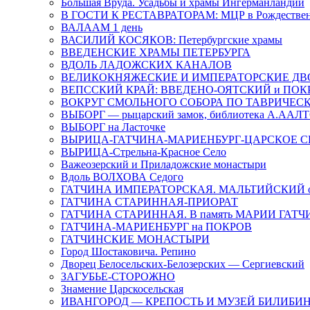
Большая Вруда. Усадьбы и храмы Ингерманландии
В ГОСТИ К РЕСТАВРАТОРАМ: МЦР в Рождествен
ВАЛААМ 1 день
ВАСИЛИЙ КОСЯКОВ: Петербургские храмы
ВВЕДЕНСКИЕ ХРАМЫ ПЕТЕРБУРГА
ВДОЛЬ ЛАДОЖСКИХ КАНАЛОВ
ВЕЛИКОКНЯЖЕСКИЕ И ИМПЕРАТОРСКИЕ Д
ВЕПССКИЙ КРАЙ: ВВЕДЕНО-ОЯТСКИЙ и ПОК
ВОКРУГ СМОЛЬНОГО СОБОРА ПО ТАВРИЧЕС
ВЫБОРГ — рыцарский замок, библиотека А.ААЛ
ВЫБОРГ на Ласточке
ВЫРИЦА-ГАТЧИНА-МАРИЕНБУРГ-ЦАРСКОЕ С
ВЫРИЦА-Стрельна-Красное Село
Важеозерский и Приладожские монастыри
Вдоль ВОЛХОВА Седого
ГАТЧИНА ИМПЕРАТОРСКАЯ. МАЛЬТИЙСКИЙ о
ГАТЧИНА СТАРИННАЯ-ПРИОРАТ
ГАТЧИНА СТАРИННАЯ. В память МАРИИ ГАТ
ГАТЧИНА-МАРИЕНБУРГ на ПОКРОВ
ГАТЧИНСКИЕ МОНАСТЫРИ
Город Шостаковича. Репино
Дворец Белосельских-Белозерских — Сергиевский
ЗАГУБЬЕ-СТОРОЖНО
Знамение Царскосельская
ИВАНГОРОД — КРЕПОСТЬ И МУЗЕЙ БИЛИБИ