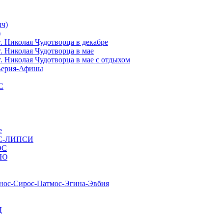
ч)
)
иколая Чудотворца в декабре
Николая Чудотворца в мае
иколая Чудотворца в мае с отдыхом
ерия-Афины
С
е
С-ЛИПСИ
ОС
ИЮ
с-Сирос-Патмос-Эгина-Эвбия
Д