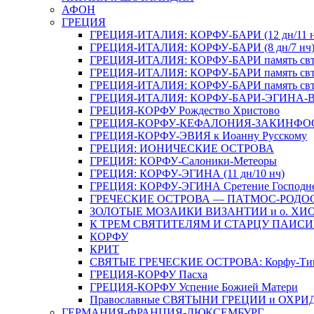
АФОН
ГРЕЦИЯ
ГРЕЦИЯ-ИТАЛИЯ: КОРФУ-БАРИ (12 дн/11 н
ГРЕЦИЯ-ИТАЛИЯ: КОРФУ-БАРИ (8 дн/7 нч
ГРЕЦИЯ-ИТАЛИЯ: КОРФУ-БАРИ память свт. Н
ГРЕЦИЯ-ИТАЛИЯ: КОРФУ-БАРИ память свт. 
ГРЕЦИЯ-ИТАЛИЯ: КОРФУ-БАРИ память свт. Н
ГРЕЦИЯ-ИТАЛИЯ: КОРФУ-БАРИ-ЭГИНА-В
ГРЕЦИЯ-КОРФУ Рождество Христово
ГРЕЦИЯ-КОРФУ-КЕФАЛОНИЯ-ЗАКИНФО
ГРЕЦИЯ-КОРФУ-ЭВИЯ к Иоанну Русскому
ГРЕЦИЯ: ИОНИЧЕСКИЕ ОСТРОВА
ГРЕЦИЯ: КОРФУ-Салоники-Метеоры
ГРЕЦИЯ: КОРФУ-ЭГИНА (11 дн/10 нч)
ГРЕЦИЯ: КОРФУ-ЭГИНА Сретение Господн
ГРЕЧЕСКИЕ ОСТРОВА — ПАТМОС-РОДО
ЗОЛОТЫЕ МОЗАИКИ ВИЗАНТИИ и о. ХИ
К ТРЕМ СВЯТИТЕЛЯМ И СТАРЦУ ПАИС
КОРФУ
КРИТ
СВЯТЫЕ ГРЕЧЕСКИЕ ОСТРОВА: Корфу-Тино
ГРЕЦИЯ-КОРФУ Пасха
ГРЕЦИЯ-КОРФУ Успение Божией Матери
Православные СВЯТЫНИ ГРЕЦИИ и ОХРИ
ГЕРМАНИЯ-ФРАНЦИЯ-ЛЮКСЕМБУРГ