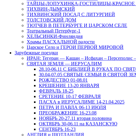
ТАЙЦЫ-ЛОПУХИНКА-ГОСТИЛИЦЫ-КРАСНОЕ
ТИХВИН-ДЫМСКИЙ
ТИХВИНСКИЙ ПОСАД С ЛИТУРГИЕЙ
ТОЛСТОВСКИЙ ДОМ
ТЮТЧЕВ В ПЕТЕРБУРГЕ И ЦАРСКОМ СЕЛЕ
Театральный Петербург-1
ХЕЛЬСИНКИ-Финляндия
Храмы ПАСХАЛЬНОЙ радости
Царское Село и ГЕРОИ ПЕРВОЙ МИРОВОЙ
Зарубежные поездки
ИРАН: Тегеран — Кашан – Исфахан – Персеполис
СВЯТАЯ ЗЕМЛЯ — ИЕРУСАЛИМ
28.10-06.11 С БИБЛИЕЙ В РУКАХ ПО СВЯ
30.04-07.05 СВЯТЫЕ СЕМЬИ В СВЯТОЙ З
РОЖДЕСТВО 01-08.01
КРЕЩЕНИЕ 13-20 ЯНВАРЯ
ФЕВРАЛЬ 18-25
СРЕТЕНИЕ 10-17 ФЕВРАЛЯ
ПАСХА в ИЕРУСАЛИМЕ 14-21.04.2025
ПЕТРА И ПАВЛА 06-13 ИЮЛЯ
ПРЕОБРАЖЕНИЕ 16-23.08
НОЯБРЬ 20-27.11 вторая половина
ОКТЯБРЬ 30-06.11 на КАЗАНСКУЮ
СЕНТЯБРЬ 16-23
АНГЛИЯ и ШОТЛАНДИЯ