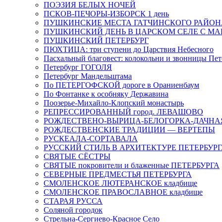
ПОЭЗИЯ БЕЛЫХ НОЧЕЙ
ПСКОВ-ПЕЧОРЫ-ИЗБОРСК 1 день
ПУШКИНСКИЕ МЕСТА ГАТЧИНСКОГО РАЙОНА: В
ПУШКИНСКИЙ ДЕНЬ В ЦАРСКОМ СЕЛЕ С М
ПУШКИНСКИЙ ПЕТЕРБУРГ
ПЮХТИЦА: три ступени до Царствия Небесного
Пасхальный благовест: колокольни и звонницы Пет
Петербург ГОГОЛЯ
Петербург Мандельштама
По ПЕТЕРГОФСКОЙ дороге в Ораниенбаум
По Фонтанке к особняку Державина
Поозерье-Михайло-Клопский монастырь
РЕПРЕССИРОВАННЫЙ город. ЛЕВАШОВО
РОЖДЕСТВЕНО-ВЫРИЦА-БЕЛОГОРКА-ДАЧНА
РОЖДЕСТВЕНСКИЕ ТРАДИЦИИ — ВЕРТЕПЫ
РУСКЕАЛА-СОРТАВАЛА
РУССКИЙ СТИЛЬ В АРХИТЕКТУРЕ ПЕТЕРБУР
СВЯТЫЕ СЁСТРЫ
СВЯТЫЕ покровители и блаженные ПЕТЕРБУРГА
СЕВЕРНЫЕ ПРЕДМЕСТЬЯ ПЕТЕРБУРГА
СМОЛЕНСКОЕ ЛЮТЕРАНСКОЕ кладбище
СМОЛЕНСКОЕ ПРАВОСЛАВНОЕ кладбище
СТАРАЯ РУССА
Соляной городок
Стрельна-Сергиево-Красное Село