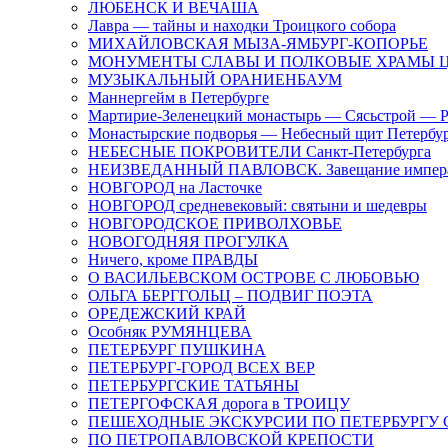
ЛЮБЕНСК И ВЕЧАША
Лавра — тайны и находки Троицкого собора
МИХАЙЛОВСКАЯ МЫЗА-ЯМБУРГ-КОПОРЬЕ
МОНУМЕНТЫ СЛАВЫ И ПОЛКОВЫЕ ХРАМЫ Ц
МУЗЫКАЛЬНЫЙ ОРАНИЕНБАУМ
Маннергейм в Петербурге
Мартирие-Зеленецкий монастырь — Сясьстрой — 
Монастырские подворья — Небесный щит Петербу
НЕБЕСНЫЕ ПОКРОВИТЕЛИ Санкт-Петербурга
НЕИЗВЕДАННЫЙ ПАВЛОВСК. Завещание импер
НОВГОРОД на Ласточке
НОВГОРОД средневековый: святыни и шедевры
НОВГОРОДСКОЕ ПРИВОЛХОВЬЕ
НОВОГОДНЯЯ ПРОГУЛКА
Ничего, кроме ПРАВДЫ
О ВАСИЛЬЕВСКОМ ОСТРОВЕ С ЛЮБОВЬЮ
ОЛЬГА БЕРГГОЛЬЦ – ПОДВИГ ПОЭТА
ОРЕДЕЖСКИЙ КРАЙ
Особняк РУМЯНЦЕВА
ПЕТЕРБУРГ ПУШКИНА
ПЕТЕРБУРГ-ГОРОД ВСЕХ ВЕР
ПЕТЕРБУРГСКИЕ ТАТЬЯНЫ
ПЕТЕРГОФСКАЯ дорога в ТРОИЦУ
ПЕШЕХОДНЫЕ ЭКСКУРСИИ ПО ПЕТЕРБУРГ
ПО ПЕТРОПАВЛОВСКОЙ КРЕПОСТИ