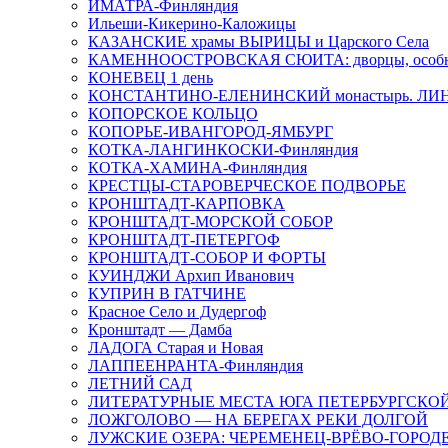
ИМАТРА-Финляндия
Ильеши-Кикерино-Каложицы
КАЗАНСКИЕ храмы ВЫРИЦЫ и Царского Села
КАМЕННООСТРОВСКАЯ СЮИТА: дворцы, особня
КОНЕВЕЦ 1 день
КОНСТАНТИНО-ЕЛЕНИНСКИЙ монастырь. ЛИ
КОПОРСКОЕ КОЛЬЦО
КОПОРЬЕ-ИВАНГОРОД-ЯМБУРГ
КОТКА-ЛАНГИНКОСКИ-Финляндия
КОТКА-ХАМИНА-Финляндия
КРЕСТЦЫ-СТАРОВЕРЧЕСКОЕ ПОДВОРЬЕ
КРОНШТАДТ-КАРПОВКА
КРОНШТАДТ-МОРСКОЙ СОБОР
КРОНШТАДТ-ПЕТЕРГОФ
КРОНШТАДТ-СОБОР И ФОРТЫ
КУИНДЖИ Архип Иванович
КУПРИН В ГАТЧИНЕ
Красное Село и Дудергоф
Кронштадт — Дамба
ЛАДОГА Старая и Новая
ЛАППЕЕНРАНТА-Финляндия
ЛЕТНИЙ САД
ЛИТЕРАТУРНЫЕ МЕСТА ЮГА ПЕТЕРБУРГСКО
ЛОЖГОЛОВО — НА БЕРЕГАХ РЕКИ ДОЛГОЙ
ЛУЖСКИЕ ОЗЕРА: ЧЕРЕМЕНЕЦ-ВРЁВО-ГОРОД