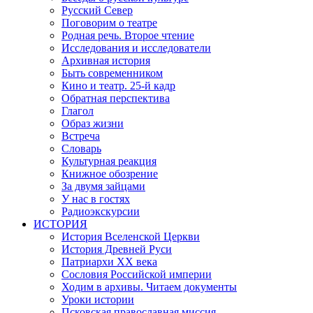
Русский Север
Поговорим о театре
Родная речь. Второе чтение
Исследования и исследователи
Архивная история
Быть современником
Кино и театр. 25-й кадр
Обратная перспектива
Глагол
Образ жизни
Встреча
Словарь
Культурная реакция
Книжное обозрение
За двумя зайцами
У нас в гостях
Радиоэкскурсии
ИСТОРИЯ
История Вселенской Церкви
История Древней Руси
Патриархи XX века
Сословия Российской империи
Ходим в архивы. Читаем документы
Уроки истории
Псковская православная миссия