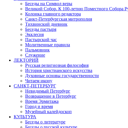
Беседы на Символ веры
Великий Собор. К 100-летию Поместного Собора Р
Колонка главного редактора
Санкт-Петербургская митрополия
Тихвинский дневник
Беседы пастыря
Экклесия
Пастырский час
Молитвенные правила
Пальмовник
Служение
ЛЕКТОРИЙ
Русская религиозная философия
История христианского искусства
Духовные основы государственности
Читаем икону
САНКТ-ПЕТЕРБУРГ
Невидимый Петербург
Возвращение в Петербург
Время Эрмитажа
Город и время
Музейный калейдоскоп
КУЛЬТУРА
Беседы о литературе
Беседы о русской культуре