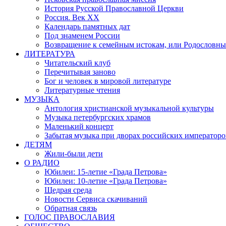
История Русской Православной Церкви
Россия. Век ХХ
Календарь памятных дат
Под знаменем России
Возвращение к семейным истокам, или Родословны
ЛИТЕРАТУРА
Читательский клуб
Перечитывая заново
Бог и человек в мировой литературе
Литературные чтения
МУЗЫКА
Антология христианской музыкальной культуры
Музыка петербургских храмов
Маленький концерт
Забытая музыка при дворах российских императоро
ДЕТЯМ
Жили-были дети
О РАДИО
Юбилеи: 15-летие «Града Петрова»
Юбилеи: 10-летие «Града Петрова»
Щедрая среда
Новости Сервиса скачиваний
Обратная связь
ГОЛОС ПРАВОСЛАВИЯ