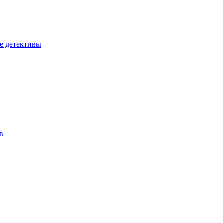
е детективы
в