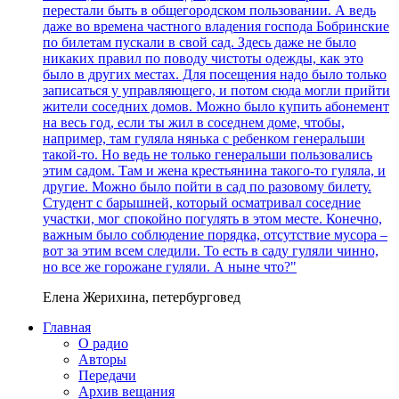
перестали быть в общегородском пользовании. А ведь
даже во времена частного владения господа Бобринские
по билетам пускали в свой сад. Здесь даже не было
никаких правил по поводу чистоты одежды, как это
было в других местах. Для посещения надо было только
записаться у управляющего, и потом сюда могли прийти
жители соседних домов. Можно было купить абонемент
на весь год, если ты жил в соседнем доме, чтобы,
например, там гуляла нянька с ребенком генеральши
такой-то. Но ведь не только генеральши пользовались
этим садом. Там и жена крестьянина такого-то гуляла, и
другие. Можно было пойти в сад по разовому билету.
Студент с барышней, который осматривал соседние
участки, мог спокойно погулять в этом месте. Конечно,
важным было соблюдение порядка, отсутствие мусора –
вот за этим всем следили. То есть в саду гуляли чинно,
но все же горожане гуляли. А ныне что?"
Елена Жерихина, петербурговед
Главная
О радио
Авторы
Передачи
Архив вещания