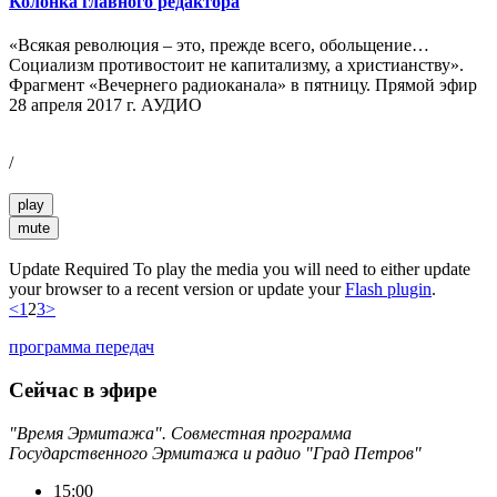
Колонка главного редактора
«Всякая революция – это, прежде всего, обольщение…
Социализм противостоит не капитализму, а христианству».
Фрагмент «Вечернего радиоканала» в пятницу. Прямой эфир
28 апреля 2017 г. АУДИО
/
play
mute
Update Required
To play the media you will need to either update
your browser to a recent version or update your
Flash plugin
.
<
1
2
3
>
программа передач
Сейчас в эфире
"Время Эрмитажа". Совместная программа
Государственного Эрмитажа и радио "Град Петров"
15:00