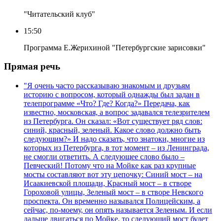
"Читательский клуб"
15:50
Программа Е.Жерихиной "Петербургские зарисовки"
Прямая речь
"Я очень часто рассказываю знакомым и друзьям
историю с вопросом, который однажды был задан в
телепрограмме «Что? Где? Когда?» Передача, как
известно, московская, а вопрос задавался телезрителем
из Петербурга. Он сказал: «Вот существует ряд слов:
синий, красный, зеленый. Какое слово должно быть
следующим?» И надо сказать, что знатоки, многие из
которых из Петербурга, в тот момент – из Ленинграда,
не смогли ответить. А следующее слово было –
Певческий! Потому что на Мойке как раз крупные
мосты составляют вот эту цепочку: Синий мост – на
Исаакиевской площади, Красный мост – в створе
Гороховой улицы, Зеленый мост – в створе Невского
проспекта. Он временно назывался Полицейским, а
сейчас, по-моему, он опять называется Зеленым. И если
дальше двигаться по Мойке, то следующий мост будет