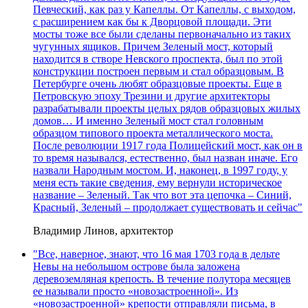
Певческий, как раз у Капеллы. От Капеллы, с выходом,
с расширением как бы к Дворцовой площади. Эти
мосты тоже все были сделаны первоначально из таких
чугунных ящиков. Причем Зеленый мост, который
находится в створе Невского проспекта, был по этой
конструкции построен первым и стал образцовым. В
Петербурге очень любят образцовые проекты. Еще в
Петровскую эпоху Трезини и другие архитекторы
разрабатывали проекты целых рядов образцовых жилых
домов… И именно Зеленый мост стал головным
образцом типового проекта металлического моста.
После революции 1917 года Полицейский мост, как он в
то время назывался, естественно, был назван иначе. Его
назвали Народным мостом. И, наконец, в 1997 году, у
меня есть такие сведения, ему вернули историческое
название – Зеленый. Так что вот эта цепочка – Синий,
Красный, Зеленый – продолжает существовать и сейчас"
Владимир Линов, архитектор
"Все, наверное, знают, что 16 мая 1703 года в дельте
Невы на небольшом острове была заложена
деревоземляная крепость. В течение полутора месяцев
ее называли просто «новозастроенной». Из
«новозастроенной» крепости отправляли письма, в