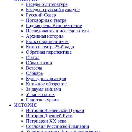
Беседы о литературе
Беседы о русской культуре
Русский Север
Поговорим о театре
Родная речь. Второе чтение
Исследования и исследователи
Архивная история
Быть современником
Кино и театр. 25-й кадр
Обратная перспектива
Глагол
Образ жизни
Встреча
Словарь
Культурная реакция
Книжное обозрение
За двумя зайцами
У нас в гостях
Радиоэкскурсии
ИСТОРИЯ
История Вселенской Церкви
История Древней Руси
Патриархи XX века
Сословия Российской империи
Ходим в архивы. Читаем документы