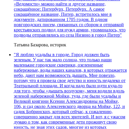
«Ведомости» можно найти и другое название,
сокращённое: Питербурх, Петербурх. А самое
сокращённое название, Питер, встретилось мне в
документе, датированном 1705 годом. В одном
новгородских писем, связанных со сбором и отправкой
крестьянских подвод для нужд армии, упоминалось, что
подводы отправлялись из села Низино в город Питер"
Татьяна Базарова, историк
"Я люблю усадьбы в городе. Город должен быть
зеленым. У нас так мало солнца, что только наши
маленькие городские скверики, озелененные
набережные, воды наших каналов, в которых отражается
небо, дают нам возможность дышать. Мне повезло,
потому что я провела свое детство и юность недалеко от
Театральной площади. И когда надо было идти куда-то
для того, чтобы «дышать воздухом», меня водили вдоль
зеленой набережной Мойки, туда, где были усадьбы и
Великой княгини Ксении Александровны на Мойке,
106, и сад около Алексеевского дворца на Мойке, 122, и
садик Бобринских, который сейчас, к сожалению,
совершенно закрыт для всех зрителей. И вот, я с ужасом
думаю о том, как современные дети проживут свою
юность, не зная этих садов, многие из которых