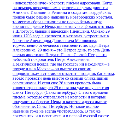
«новозастроенную» крепость письма адресовали. Когда
на помощь возводившим крепость солдатам дивизии
Аникиты Ивановича Репнина и солдатам гвардейских
полков было решено направить новгородских крестьян,
то местом сбора назначили не новую безымянную
крепость в дельте Невы, про которую ещё мало кто знал,
а Шлотбург, бывший шведский Ниеншанц. Однако 29
июня 1703 года в крепости, в казармах, устроенных в
бастионе Александра Даниловича Меншикова,
торжественно отмечалось тезоименитство царя Петра
Алексеевича. 29 июня – это Петров день, то есть День
святых апостолов Петра и Павла. Святой Петр – это
небесный покровитель Петра Алексеевича.
Практически всегда, где бы государь ни находился – в
походе или в Москве – он вместе со своими
сподвижниками стремился отметить праздник банкетом,
весело провести день вместе со своими ближайшими
соратниками. И если еще 28 июня крепость была
«новозастроенная», то 29 июня она уже получает имя
Санкт-Петербург (Санктпитербурх). С этого времени
письма, которые отправляют из крепости и которые
получают на берегах Невы, в качестве адреса имеют
обозначение: Санкт-Петербург. Но такое полное
название тоже не всегда употреблялось. В тех же
документах, и в переписке, и в первой русской газете