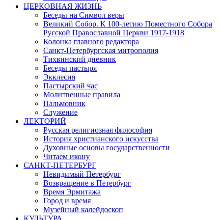
ЦЕРКОВНАЯ ЖИЗНЬ
Беседы на Символ веры
Великий Собор. К 100-летию Поместного Собора
Русской Православной Церкви 1917-1918
Колонка главного редактора
Санкт-Петербургская митрополия
Тихвинский дневник
Беседы пастыря
Экклесия
Пастырский час
Молитвенные правила
Пальмовник
Служение
ЛЕКТОРИЙ
Русская религиозная философия
История христианского искусства
Духовные основы государственности
Читаем икону
САНКТ-ПЕТЕРБУРГ
Невидимый Петербург
Возвращение в Петербург
Время Эрмитажа
Город и время
Музейный калейдоскоп
КУЛЬТУРА