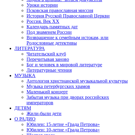
Уроки истории
Псковская православная миссия
История Русской Православной Церкви
Россия. Век ХХ
Календарь памятных дат
Под знаменем России
Возвращение к семейным истокам, или
Родословные детективы
ЛИТЕРАТУРА
Читательский клуб
Перечитывая заново
Бог и человек в мировой литературе
Литературные чтения
МУЗЫКА
Антология христианской музыкальной культуры
Музыка петербургских храмов
Маленький концерт
Забытая музыка при дворах российских
императоров
ДЕТЯМ
Жили-были дети
О РАДИО
Юбилеи: 15-летие «Града Петрова»
Юбилеи: 10-летие «Града Петрова»