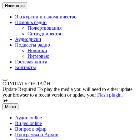
Навигация
Экскурсии и паломничество
Помощь радио
Пожертвования
Сотрудничество
Аудиодиски
Подкасты радио
Новинки
Интервью
Гостевая книга
Контакты
СЛУШАТЬ ОНЛАЙН
Update Required
To play the media you will need to either update
your browser to a recent version or update your
Flash plugin
.
6+
Меню
Аудио online
Видео online
Вопрос в эфир
Программа и Архив