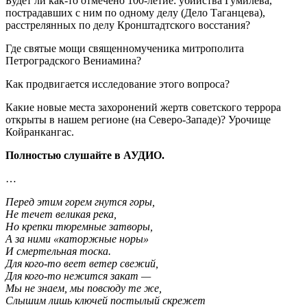
Будет ли как-то отмечено 100-летие: убийства Гумилева,
пострадавших с ним по одному делу (Дело Таганцева),
расстрелянных по делу Кронштадтского восстания?
Где святые мощи священномученика митрополита
Петроградского Вениамина?
Как продвигается исследование этого вопроса?
Какие новые места захоронений жертв советского террора
открыты в нашем регионе (на Северо-Западе)? Урочище
Койранкангас.
Полностью слушайте в АУДИО.
…
Перед этим горем гнутся горы,
Не течет великая река,
Но крепки тюремные затворы,
А за ними «каторжные норы»
И смертельная тоска.
Для кого-то веет ветер свежий,
Для кого-то нежится закат —
Мы не знаем, мы повсюду те же,
Слышим лишь ключей постылый скрежет