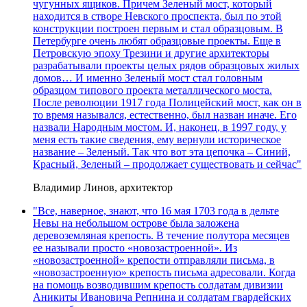
чугунных ящиков. Причем Зеленый мост, который
находится в створе Невского проспекта, был по этой
конструкции построен первым и стал образцовым. В
Петербурге очень любят образцовые проекты. Еще в
Петровскую эпоху Трезини и другие архитекторы
разрабатывали проекты целых рядов образцовых жилых
домов… И именно Зеленый мост стал головным
образцом типового проекта металлического моста.
После революции 1917 года Полицейский мост, как он в
то время назывался, естественно, был назван иначе. Его
назвали Народным мостом. И, наконец, в 1997 году, у
меня есть такие сведения, ему вернули историческое
название – Зеленый. Так что вот эта цепочка – Синий,
Красный, Зеленый – продолжает существовать и сейчас"
Владимир Линов, архитектор
"Все, наверное, знают, что 16 мая 1703 года в дельте
Невы на небольшом острове была заложена
деревоземляная крепость. В течение полутора месяцев
ее называли просто «новозастроенной». Из
«новозастроенной» крепости отправляли письма, в
«новозастроенную» крепость письма адресовали. Когда
на помощь возводившим крепость солдатам дивизии
Аникиты Ивановича Репнина и солдатам гвардейских