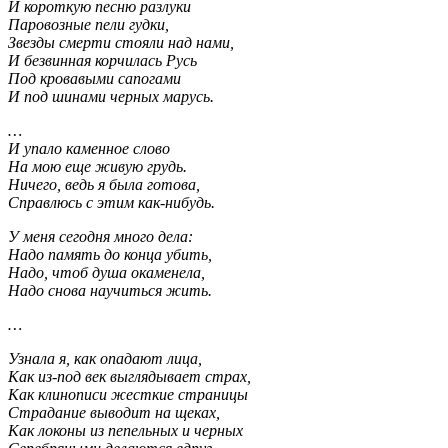
И короткую песню разлуки
Паровозные пели гудки,
Звезды смерти стояли над нами,
И безвинная корчилась Русь
Под кровавыми сапогами
И под шинами черных марусь.
…
И упало каменное слово
На мою еще живую грудь.
Ничего, ведь я была готова,
Справлюсь с этим как-нибудь.
У меня сегодня много дела:
Надо память до конца убить,
Надо, чтоб душа окаменела,
Надо снова научиться жить.
…
Узнала я, как опадают лица,
Как из-под век выглядывает страх,
Как клинописи жесткие страницы
Страдание выводит на щеках,
Как локоны из пепельных и черных