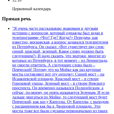
12:10
Церковный календарь
Прямая речь
"Я очень часто рассказываю знакомым и друзьям
историю с вопросом, который однажды был задан в
телепрограмме «Что? Где? Когда?» Передача, как
известно, московская, а вопрос задавался телезрителем
из Петербурга. Он сказал: «Вот существует ряд слов:
синий, красный, зеленый. Какое слово должно быть
следующим?» И надо сказать, что знатоки, многие из
которых из Петербурга, в тот момент – из Ленинграда,
не смогли ответить. А следующее слово было –
Певческий! Потому что на Мойке как раз крупные
мосты составляют вот эту цепочку: Синий мост – на
Исаакиевской площади, Красный мост – в створе
Гороховой улицы, Зеленый мост – в створе Невского
проспекта. Он временно назывался Полицейским, а
сейчас, по-моему, он опять называется Зеленым. И если
дальше двигаться по Мойке, то следующий мост будет
Певческий, как раз у Капеллы. От Капеллы, с выходом,
с расширением как бы к Дворцовой площади. Эти
мосты тоже все были сделаны первоначально из таких