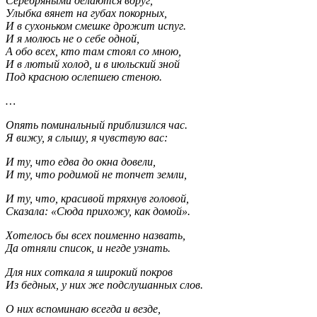
Серебряными делаются вдруг,
Улыбка вянет на губах покорных,
И в сухоньком смешке дрожит испуг.
И я молюсь не о себе одной,
А обо всех, кто там стоял со мною,
И в лютый холод, и в июльский зной
Под красною ослепшею стеною.
…
Опять поминальный приблизился час.
Я вижу, я слышу, я чувствую вас:
И ту, что едва до окна довели,
И ту, что родимой не топчет земли,
И ту, что, красивой тряхнув головой,
Сказала: «Сюда прихожу, как домой».
Хотелось бы всех поименно назвать,
Да отняли список, и негде узнать.
Для них соткала я широкий покров
Из бедных, у них же подслушанных слов.
О них вспоминаю всегда и везде,