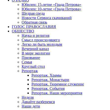
О РАДИО
Юбилеи: 15-летие «Града Петрова»
Юбилеи: 10-летие «Града Петрова»
Щедрая среда
Новости Сервиса скачиваний
Обратная связь
ГОЛОС ПРАВОСЛАВИЯ
ОБЩЕСТВО
Наука и религия
Смысл происходящего
Легко ли быть молодым
Вечерний канал
В мире экологии
Призвание
Семья
Круглый стол
Репортаж
Репортаж. Храмы
Репортаж. Монастыри
Репортаж. Тюремное служение
Репортаж. События
Репортаж. Наши мероприятия
Неделя
Давайте разберемся
Наши дети