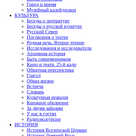
Город и время
Музейный калейдоскоп
КУЛЬТУРА
Беседы о литературе
Беседы о русской культуре
Русский Север
Поговорим о театре
Родная речь. Второе чтение
Исследования и исследователи
Архивная история
Быть современником
Кино и театр. 25-й кадр
Обратная перспектива
Глагол
Образ жизни
Встреча
Словарь
Культурная реакция
Книжное обозрение
За двумя зайцами
У нас в гостях
Радиоэкскурсии
ИСТОРИЯ
История Вселенской Церкви
История Древней Руси