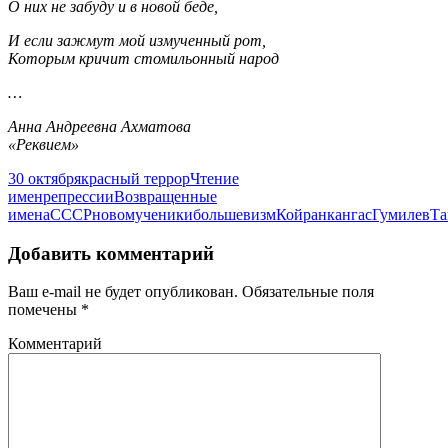
О них не забуду и в новой беде,
И если зажмут мой измученный рот,
Которым кричит стомильонный народ
…
Анна Андреевна Ахматова
«Реквием»
30 октября
красный террор
Чтение
имен
репрессии
Возвращенные
имена
СССР
новомученики
большевизм
Койранкангас
Гумилев
Та
Добавить комментарий
Ваш e-mail не будет опубликован.
Обязательные поля
помечены
*
Комментарий