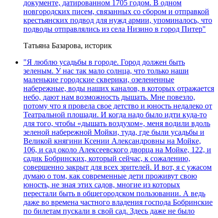
документе, датированном 1705 годом. В одном
новгородских писем, связанных со сбором и отправкой
крестьянских подвод для нужд армии, упоминалось, что
подводы отправлялись из села Низино в город Питер"
Татьяна Базарова, историк
"Я люблю усадьбы в городе. Город должен быть
зеленым. У нас так мало солнца, что только наши
маленькие городские скверики, озелененные
набережные, воды наших каналов, в которых отражается
небо, дают нам возможность дышать. Мне повезло,
потому что я провела свое детство и юность недалеко от
Театральной площади. И когда надо было идти куда-то
для того, чтобы «дышать воздухом», меня водили вдоль
зеленой набережной Мойки, туда, где были усадьбы и
Великой княгини Ксении Александровны на Мойке,
106, и сад около Алексеевского дворца на Мойке, 122, и
садик Бобринских, который сейчас, к сожалению,
совершенно закрыт для всех зрителей. И вот, я с ужасом
думаю о том, как современные дети проживут свою
юность, не зная этих садов, многие из которых
перестали быть в общегородском пользовании. А ведь
даже во времена частного владения господа Бобринские
по билетам пускали в свой сад. Здесь даже не было