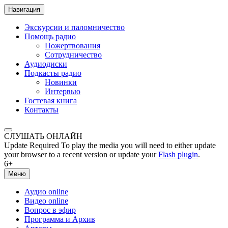
Навигация
Экскурсии и паломничество
Помощь радио
Пожертвования
Сотрудничество
Аудиодиски
Подкасты радио
Новинки
Интервью
Гостевая книга
Контакты
СЛУШАТЬ ОНЛАЙН
Update Required
To play the media you will need to either update
your browser to a recent version or update your
Flash plugin
.
6+
Меню
Аудио online
Видео online
Вопрос в эфир
Программа и Архив