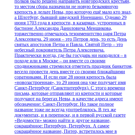
полков было решено направить новгородских крестьян,
то местом сбора назначили не новую безымянную
крепость в дельте Невы, про которую ещё мало кто знал,
а Шлотбург, бывший шведский Ниеншанц. Однако 29
июня 1703 года в крепости, в казармах, устроенных в
бастионе Александра Даниловича Меншикова,
торжественно отмечалось тезоименитство царя Петра
Алексеевича. 29 июня – это Петров день, то есть День
святых апостолов Петра и Павла. Святой Петр – это
небесный покровитель Петра Алексеевича.
Практически всегда, где бы государь ни находился – в
походе или в Москве – он вместе со своими
сподвижниками стремился отметить праздник банкетом,
весело провести день вместе со своими ближайшими
соратниками. И если еще 28 июня крепость была
«новозастроенная», то 29 июня она уже получает имя
Санкт-Петербург (Санктпитербурх). С этого времени
письма, которые отправляют из крепости и которые
получают на берегах Невы, в качестве адреса имеют
обозначение: Санкт-Петербург. Но такое полное
название тоже не всегда употреблялось. В тех же
документах, и в переписке, и в первой русской газете
«Ведомости» можно найти и другое название,
сокращённое: Питербурх, Петербурх. А самое
сокращённое название, Питер, встретилось мне в