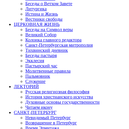
Беседы о Ветхом Завете
Литургика
Истина и Жизнь
Вестники свободы
ЦЕРКОВНАЯ ЖИЗНЬ
Беседы на Символ веры
Великий Собор
Колонка главного редактора
Санкт-Петербургская митрополия
Тихвинский дневник
Беседы пастыря
Экклесия
Пастырский час
Молитвенные правила
Пальмовник
Служение
ЛЕКТОРИЙ
Русская религиозная философия
История христианского искусства
Духовные основы государственности
Читаем икону
САНКТ-ПЕТЕРБУРГ
Невидимый Петербург
Возвращение в Петербург
Время Эрмитажа