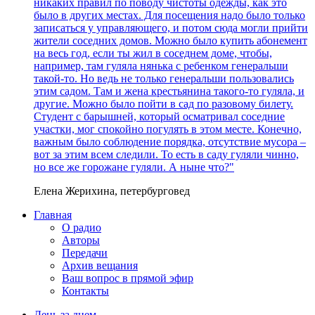
никаких правил по поводу чистоты одежды, как это
было в других местах. Для посещения надо было только
записаться у управляющего, и потом сюда могли прийти
жители соседних домов. Можно было купить абонемент
на весь год, если ты жил в соседнем доме, чтобы,
например, там гуляла нянька с ребенком генеральши
такой-то. Но ведь не только генеральши пользовались
этим садом. Там и жена крестьянина такого-то гуляла, и
другие. Можно было пойти в сад по разовому билету.
Студент с барышней, который осматривал соседние
участки, мог спокойно погулять в этом месте. Конечно,
важным было соблюдение порядка, отсутствие мусора –
вот за этим всем следили. То есть в саду гуляли чинно,
но все же горожане гуляли. А ныне что?"
Елена Жерихина, петербурговед
Главная
О радио
Авторы
Передачи
Архив вещания
Ваш вопрос в прямой эфир
Контакты
День за днем