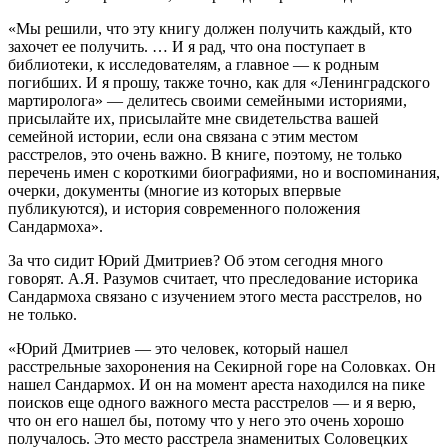
«Мы решили, что эту книгу должен получить каждый, кто
захочет ее получить. … И я рад, что она поступает в
библиотеки, к исследователям, а главное — к родным
погибших. И я прошу, также точно, как для «Ленинградского
мартиролога» — делитесь своими семейными историями,
присылайте их, присылайте мне свидетельства вашей
семейной истории, если она связана с этим местом
расстрелов, это очень важно. В книге, поэтому, не только
перечень имен с короткими биографиями, но и воспоминания,
очерки, документы (многие из которых впервые
публикуются), и история современного положения
Сандармоха».
За что сидит Юрий Дмитриев? Об этом сегодня много
говорят. А.Я. Разумов считает, что преследование историка
Сандармоха связано с изучением этого места расстрелов, но
не только.
«Юрий Дмитриев — это человек, который нашел
расстрельные захоронения на Секирной горе на Соловках. Он
нашел Сандармох. И он на момент ареста находился на пике
поисков еще одного важного места расстрелов — и я верю,
что он его нашел бы, потому что у него это очень хорошо
получалось. Это место расстрела знаменитых Соловецких