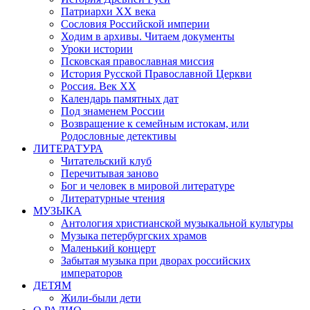
Патриархи XX века
Сословия Российской империи
Ходим в архивы. Читаем документы
Уроки истории
Псковская православная миссия
История Русской Православной Церкви
Россия. Век ХХ
Календарь памятных дат
Под знаменем России
Возвращение к семейным истокам, или
Родословные детективы
ЛИТЕРАТУРА
Читательский клуб
Перечитывая заново
Бог и человек в мировой литературе
Литературные чтения
МУЗЫКА
Антология христианской музыкальной культуры
Музыка петербургских храмов
Маленький концерт
Забытая музыка при дворах российских
императоров
ДЕТЯМ
Жили-были дети