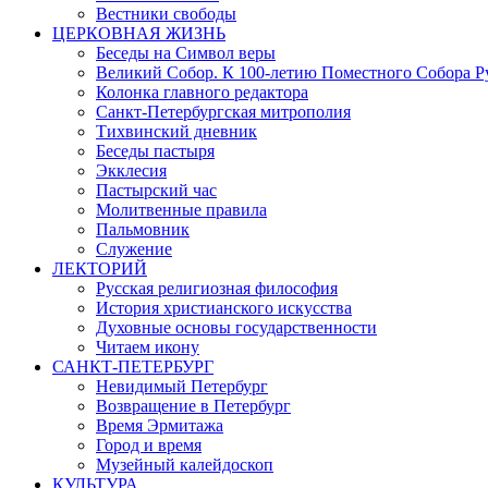
Вестники свободы
ЦЕРКОВНАЯ ЖИЗНЬ
Беседы на Символ веры
Великий Собор. К 100-летию Поместного Собора Р
Колонка главного редактора
Санкт-Петербургская митрополия
Тихвинский дневник
Беседы пастыря
Экклесия
Пастырский час
Молитвенные правила
Пальмовник
Служение
ЛЕКТОРИЙ
Русская религиозная философия
История христианского искусства
Духовные основы государственности
Читаем икону
САНКТ-ПЕТЕРБУРГ
Невидимый Петербург
Возвращение в Петербург
Время Эрмитажа
Город и время
Музейный калейдоскоп
КУЛЬТУРА