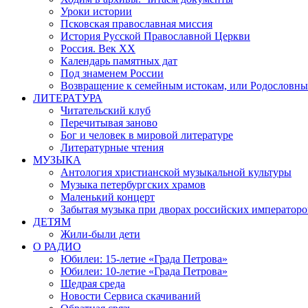
Уроки истории
Псковская православная миссия
История Русской Православной Церкви
Россия. Век ХХ
Календарь памятных дат
Под знаменем России
Возвращение к семейным истокам, или Родословны
ЛИТЕРАТУРА
Читательский клуб
Перечитывая заново
Бог и человек в мировой литературе
Литературные чтения
МУЗЫКА
Антология христианской музыкальной культуры
Музыка петербургских храмов
Маленький концерт
Забытая музыка при дворах российских императоро
ДЕТЯМ
Жили-были дети
О РАДИО
Юбилеи: 15-летие «Града Петрова»
Юбилеи: 10-летие «Града Петрова»
Щедрая среда
Новости Сервиса скачиваний