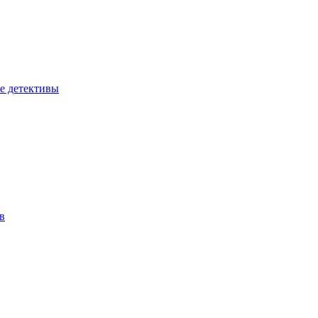
е детективы
в