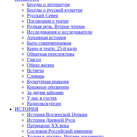
Беседы о литературе
Беседы о русской культуре
Русский Север
Поговорим о театре
Родная речь. Второе чтение
Исследования и исследователи
Архивная история
Быть современником
Кино и театр. 25-й кадр
Обратная перспектива
Глагол
Образ жизни
Встреча
Словарь
Культурная реакция
Книжное обозрение
За двумя зайцами
У нас в гостях
Радиоэкскурсии
ИСТОРИЯ
История Вселенской Церкви
История Древней Руси
Патриархи XX века
Сословия Российской империи
Ходим в архивы. Читаем документы