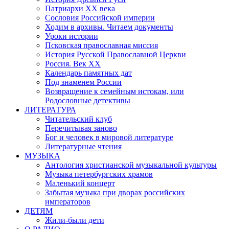
Патриархи XX века
Сословия Российской империи
Ходим в архивы. Читаем документы
Уроки истории
Псковская православная миссия
История Русской Православной Церкви
Россия. Век ХХ
Календарь памятных дат
Под знаменем России
Возвращение к семейным истокам, или
Родословные детективы
ЛИТЕРАТУРА
Читательский клуб
Перечитывая заново
Бог и человек в мировой литературе
Литературные чтения
МУЗЫКА
Антология христианской музыкальной культуры
Музыка петербургских храмов
Маленький концерт
Забытая музыка при дворах российских
императоров
ДЕТЯМ
Жили-были дети