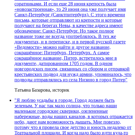
соратниками. И если еще 28 июня крепость была
«новозастроенная», то 29 июня она уже получает имя
Санкт-Петербург (Санктпитербурх). С этого времени
письма, которые отправляют из крепости и которые
получают на берегах Невы, в качестве адреса имеют
обозначение: Санкт-Петербург. Но такое полное
название тоже не всегда употреблялось. В тех же
документах, и в переписке, и в первой русской газете
«Ведомости» можно найти и другое название,
сокращённое: Питербурх, Петербурх. А самое
сокращённое название, Питер, встретилось мне в
документе, датированном 1705 годом. В одном
новгородских писем, связанных со сбором и отправкой
крестьянских подвод для нужд армии, упоминалось, что
подводы отправлялись из села Низино в город Питер"
Татьяна Базарова, историк
"Я люблю усадьбы в городе. Город должен быть
зеленым. У нас так мало солнца, что только наши
маленькие городские скверики, озелененные
набережные, воды наших каналов, в которых отражается
небо, дают нам возможность дышать. Мне повезло,
потому что я провела свое детство и юность недалеко от
Театральной площади. И когда надо было идти куда-то