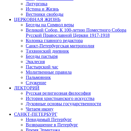
Литургика
Истина и Жизнь
Вестники свободы
ЦЕРКОВНАЯ ЖИЗНЬ
Беседы на Символ веры
Великий Собор. К 100-летию Поместного Собора
Русской Православной Церкви 1917-1918
Колонка главного редактора
Санкт-Петербургская митрополия
Тихвинский дневник
Беседы пастыря
Экклесия
Пастырский час
Молитвенные правила
Пальмовник
Служение
ЛЕКТОРИЙ
Русская религиозная философия
История христианского искусства
Духовные основы государственности
Читаем икону
САНКТ-ПЕТЕРБУРГ
Невидимый Петербург
Возвращение в Петербург
Время Эрмитажа