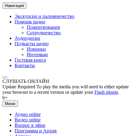
Навигация
Экскурсии и паломничество
Помощь радио
Пожертвования
Сотрудничество
Аудиодиски
Подкасты радио
Новинки
Интервью
Гостевая книга
Контакты
СЛУШАТЬ ОНЛАЙН
Update Required
To play the media you will need to either update
your browser to a recent version or update your
Flash plugin
.
6+
Меню
Аудио online
Видео online
Вопрос в эфир
Программа и Архив