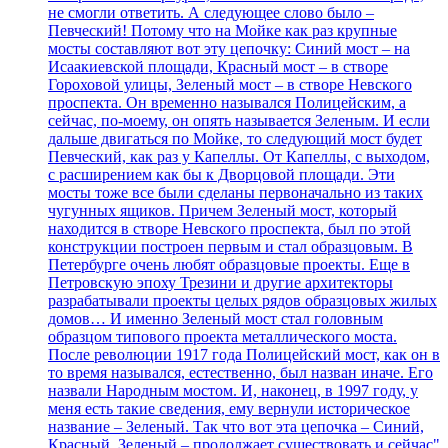
не смогли ответить. А следующее слово было –
Певческий! Потому что на Мойке как раз крупные
мосты составляют вот эту цепочку: Синий мост – на
Исаакиевской площади, Красный мост – в створе
Гороховой улицы, Зеленый мост – в створе Невского
проспекта. Он временно назывался Полицейским, а
сейчас, по-моему, он опять называется Зеленым. И если
дальше двигаться по Мойке, то следующий мост будет
Певческий, как раз у Капеллы. От Капеллы, с выходом,
с расширением как бы к Дворцовой площади. Эти
мосты тоже все были сделаны первоначально из таких
чугунных ящиков. Причем Зеленый мост, который
находится в створе Невского проспекта, был по этой
конструкции построен первым и стал образцовым. В
Петербурге очень любят образцовые проекты. Еще в
Петровскую эпоху Трезини и другие архитекторы
разрабатывали проекты целых рядов образцовых жилых
домов… И именно Зеленый мост стал головным
образцом типового проекта металлического моста.
После революции 1917 года Полицейский мост, как он в
то время назывался, естественно, был назван иначе. Его
назвали Народным мостом. И, наконец, в 1997 году, у
меня есть такие сведения, ему вернули историческое
название – Зеленый. Так что вот эта цепочка – Синий,
Красный, Зеленый – продолжает существовать и сейчас"