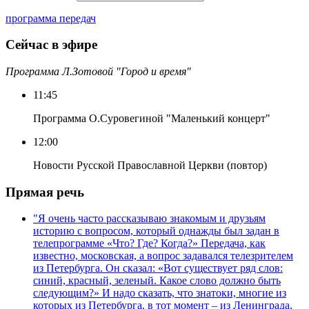
программа передач
Сейчас в эфире
Программа Л.Зотовой "Город и время"
11:45
Программа О.Суровегиной "Маленький концерт"
12:00
Новости Русской Православной Церкви (повтор)
Прямая речь
"Я очень часто рассказываю знакомым и друзьям
историю с вопросом, который однажды был задан в
телепрограмме «Что? Где? Когда?» Передача, как
известно, московская, а вопрос задавался телезрителем
из Петербурга. Он сказал: «Вот существует ряд слов:
синий, красный, зеленый. Какое слово должно быть
следующим?» И надо сказать, что знатоки, многие из
которых из Петербурга, в тот момент – из Ленинграда,