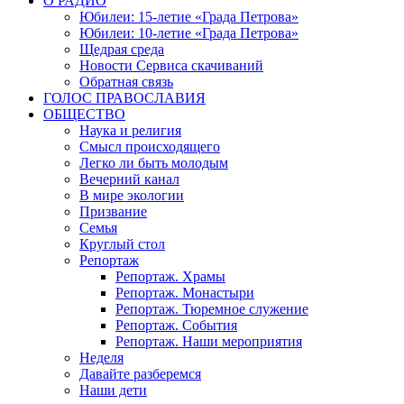
О РАДИО
Юбилеи: 15-летие «Града Петрова»
Юбилеи: 10-летие «Града Петрова»
Щедрая среда
Новости Сервиса скачиваний
Обратная связь
ГОЛОС ПРАВОСЛАВИЯ
ОБЩЕСТВО
Наука и религия
Смысл происходящего
Легко ли быть молодым
Вечерний канал
В мире экологии
Призвание
Семья
Круглый стол
Репортаж
Репортаж. Храмы
Репортаж. Монастыри
Репортаж. Тюремное служение
Репортаж. События
Репортаж. Наши мероприятия
Неделя
Давайте разберемся
Наши дети