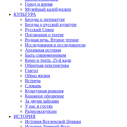
Город и время
Музейный калейдоскоп
КУЛЬТУРА
Беседы о литературе
Беседы о русской культуре
Русский Север
Поговорим о театре
Родная речь. Второе чтение
Исследования и исследователи
Архивная история
Быть современником
Кино и театр. 25-й кадр
Обратная перспектива
Глагол
Образ жизни
Встреча
Словарь
Культурная реакция
Книжное обозрение
За двумя зайцами
У нас в гостях
Радиоэкскурсии
ИСТОРИЯ
История Вселенской Церкви
История Древней Руси