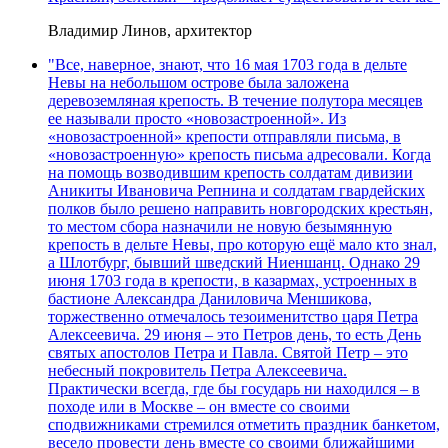
Владимир Линов, архитектор
"Все, наверное, знают, что 16 мая 1703 года в дельте
Невы на небольшом острове была заложена
деревоземляная крепость. В течение полутора месяцев
ее называли просто «новозастроенной». Из
«новозастроенной» крепости отправляли письма, в
«новозастроенную» крепость письма адресовали. Когда
на помощь возводившим крепость солдатам дивизии
Аникиты Ивановича Репнина и солдатам гвардейских
полков было решено направить новгородских крестьян,
то местом сбора назначили не новую безымянную
крепость в дельте Невы, про которую ещё мало кто знал,
а Шлотбург, бывший шведский Ниеншанц. Однако 29
июня 1703 года в крепости, в казармах, устроенных в
бастионе Александра Даниловича Меншикова,
торжественно отмечалось тезоименитство царя Петра
Алексеевича. 29 июня – это Петров день, то есть День
святых апостолов Петра и Павла. Святой Петр – это
небесный покровитель Петра Алексеевича.
Практически всегда, где бы государь ни находился – в
походе или в Москве – он вместе со своими
сподвижниками стремился отметить праздник банкетом,
весело провести день вместе со своими ближайшими