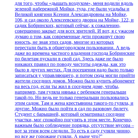
для того, чтобы «дышать воздухом», меня водили вдоль
зеленой набережной Мойки, туда, где были усадьбы и
Великой княгини Ксении Александровны на Мойке,
106, и сад около Алексеевского дворца на Мойке, 122, и
садик Бобринских, который сейчас, к сожалению,
совершенно закрыт для всех зрителей. И вот, я с ужасом
думаю о том, как современные дети проживут свою
юность, не зная этих садов, многие из которых
перестали быть в общегородском пользовании. А ведь
даже во времена частного владения господа Бобринские
по билетам пускали в свой сад. Здесь даже не было
никаких правил по поводу чистоты одежды, как это
было в других местах. Для посещения надо было только
записаться у управляющего, и потом сюда могли прийти
жители соседних домов. Можно было купить абонемент
на весь год, если ты жил в соседнем доме, чтобы,
например, там гуляла нянька с ребенком генеральши
такой-то. Но ведь не только генеральши пользовались
этим садом. Там и жена крестьянина такого-то гуляла, и
другие. Можно было пойти в сад по разовому билету.
Студент с барышней, который осматривал соседние
участки, мог спокойно погулять в этом месте. Конечно,
важным было соблюдение порядка, отсутствие мусора –
вот за этим всем следили. То есть в саду гуляли чинно,
но все же горожане гуляли. А ныне что?"