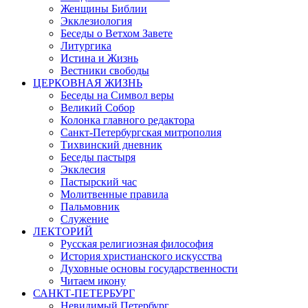
Женщины Библии
Экклезиология
Беседы о Ветхом Завете
Литургика
Истина и Жизнь
Вестники свободы
ЦЕРКОВНАЯ ЖИЗНЬ
Беседы на Символ веры
Великий Собор
Колонка главного редактора
Санкт-Петербургская митрополия
Тихвинский дневник
Беседы пастыря
Экклесия
Пастырский час
Молитвенные правила
Пальмовник
Служение
ЛЕКТОРИЙ
Русская религиозная философия
История христианского искусства
Духовные основы государственности
Читаем икону
САНКТ-ПЕТЕРБУРГ
Невидимый Петербург