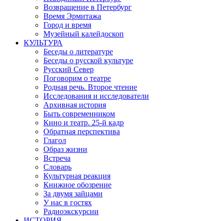
Возвращение в Петербург
Время Эрмитажа
Город и время
Музейный калейдоскоп
КУЛЬТУРА
Беседы о литературе
Беседы о русской культуре
Русский Север
Поговорим о театре
Родная речь. Второе чтение
Исследования и исследователи
Архивная история
Быть современником
Кино и театр. 25-й кадр
Обратная перспектива
Глагол
Образ жизни
Встреча
Словарь
Культурная реакция
Книжное обозрение
За двумя зайцами
У нас в гостях
Радиоэкскурсии
ИСТОРИЯ