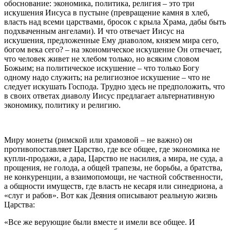
обоснование: экономика, политика, религия – это три
искушения Иисуса в пустыне (превращение камня в хлеб,
власть над всеми царствами, бросок с крыла Храма, дабы быть
подхваченным ангелами). И что отвечает Иисус на
искушения, предложенные Ему диаволом, князем мира сего,
богом века сего? – на экономическое искушение Он отвечает,
что человек живет не хлебом только, но всяким словом
Божьим; на политическое искушение – что только Богу
одному надо служить; на религиозное искушение – что не
следует искушать Господа. Трудно здесь не предположить, что
в своих ответах диаволу Иисус предлагает альтернативную
экономику, политику и религию.
Миру монеты (римской или храмовой – не важно) он
противопоставляет Царство, где все общее, где экономика не
купли-продажи, а дара, Царство не насилия, а мира, не суда, а
прощения, не голода, а общей трапезы, не борьбы, а братства,
не конкуренции, а взаимопомощи, не частной собственности,
а общности имуществ, где власть не кесаря или синедриона, а
«слуг и рабов». Вот как Деяния описывают реальную жизнь
Царства:
«Все же верующие были вместе и имели все общее. И