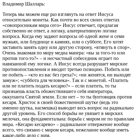
Владимир Шалларь:
Теперь мы можем еще раз взглянуть на ответ Иисуса
относительно монеты. Как почти во всех своих ответах
«совопросникам мира сего» Иисус отвечает, предлагая
собственно не ответ, а логику, альтернативную логике
вопроса. Когда ему задают вопросы об одной жене и семи
мужьях, или блуднице и камнях, или о субботе, Его хотят
заставить занять одну или другую сторону, «втянуть в спор».
Очень знакомая по миру медиа манера: «вы за того-то или
против того-то?» – и несчастный собеседник играет по
навязанной ему логике. А Иисус всегда разрушает мирские
противопоставления и вводит третью позицию. Побить или
не побить – «кто из вас без греха?»; «ни женятся, ни выходят
замуж»; «суббота для человека». Так и с монетой. «Платить
или не платить подать кесарю?» – если платить, то ты
признаешь власть обожествившего себя императора,
оккупанта Святой земли. Если нет – то ты бунтовщик против
кесаря. Христос в своей божественной шутке (ведь это
именно шутка, насмешка) выводит весь вопрос на радикально
другой уровень. Его способ борьбы не увязает в мирских
мелочах, она фундаментальна: борьба с миром не по правилам
мира. «Кесарю кесарево» – радикальное отвержение вообще
всего, что связано с миром кесаря, нежелание вообще иметь
какое-либо дело с ним.