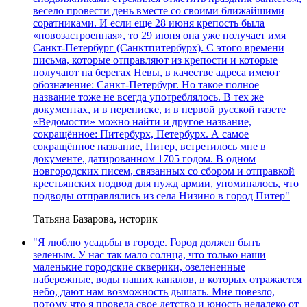
весело провести день вместе со своими ближайшими
соратниками. И если еще 28 июня крепость была
«новозастроенная», то 29 июня она уже получает имя
Санкт-Петербург (Санктпитербурх). С этого времени
письма, которые отправляют из крепости и которые
получают на берегах Невы, в качестве адреса имеют
обозначение: Санкт-Петербург. Но такое полное
название тоже не всегда употреблялось. В тех же
документах, и в переписке, и в первой русской газете
«Ведомости» можно найти и другое название,
сокращённое: Питербурх, Петербурх. А самое
сокращённое название, Питер, встретилось мне в
документе, датированном 1705 годом. В одном
новгородских писем, связанных со сбором и отправкой
крестьянских подвод для нужд армии, упоминалось, что
подводы отправлялись из села Низино в город Питер"
Татьяна Базарова, историк
"Я люблю усадьбы в городе. Город должен быть
зеленым. У нас так мало солнца, что только наши
маленькие городские скверики, озелененные
набережные, воды наших каналов, в которых отражается
небо, дают нам возможность дышать. Мне повезло,
потому что я провела свое детство и юность недалеко от