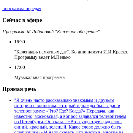
программа передач
Сейчас в эфире
Программа М.Лобановой "Книжное обозрение"
16:30
"Календарь памятных дат". Ко дню памяти И.И.Краско.
Программу ведет М.Педько
17:00
Музыкальная программа
Прямая речь
"Я очень часто рассказываю знакомым и друзьям
историю с вопросом, который однажды был задан в
телепрограмме «Что? Где? Когда?» Передача, как
известно, московская, а вопрос задавался телезрителем
из Петербурга. Он сказал: «Вот существует ряд слов:
синий, красный, зеленый. Какое слово должно быть
следующим?» И надо сказать, что знатоки, многие из