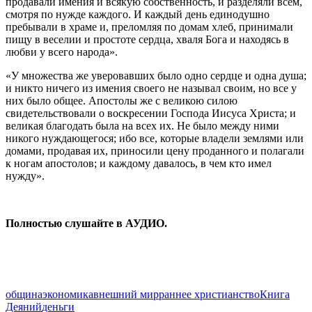
продавали имения и всякую собственность, и разделяли всем,
смотря по нужде каждого. И каждый день единодушно
пребывали в храме и, преломляя по домам хлеб, принимали
пищу в веселии и простоте сердца, хваля Бога и находясь в
любви у всего народа».
«У множества же уверовавших было одно сердце и одна душа;
и никто ничего из имения своего не называл своим, но все у
них было общее. Апостолы же с великою силою
свидетельствовали о воскресении Господа Иисуса Христа; и
великая благодать была на всех их. Не было между ними
никого нуждающегося; ибо все, которые владели землями или
домами, продавая их, приносили цену проданного и полагали
к ногам апостолов; и каждому давалось, в чем кто имел
нужду».
Полностью слушайте в АУДИО.
община
экономика
внешний мир
раннее христианство
Книга
Деяний
деньги