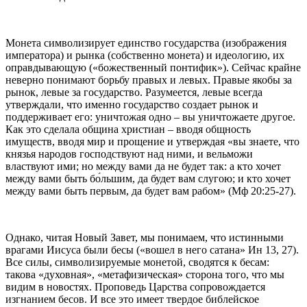
Монета символизирует единство государства (изображения
императора) и рынка (собственно монета) и идеологию, их
оправдывающую («божественный понтифик»). Сейчас крайне
неверно понимают борьбу правых и левых. Правые якобы за
рынок, левые за государство. Разумеется, левые всегда
утверждали, что именно государство создает рынок и
поддерживает его: уничтожая одно – вы уничтожаете другое.
Как это сделала община христиан – вводя общность
имуществ, вводя мир и прощение и утверждая «вы знаете, что
князья народов господствуют над ними, и вельможи
властвуют ими; но между вами да не будет так: а кто хочет
между вами быть бо́льшим, да будет вам слугою; и кто хочет
между вами быть первым, да будет вам рабом» (Мф 20:25-27).
Однако, читая Новый Завет, мы понимаем, что истинными
врагами Иисуса были бесы («вошел в него сатана» Ин 13, 27).
Все силы, символизируемые монетой, сводятся к бесам:
такова «духовная», «метафизическая» сторона того, что мы
видим в новостях. Проповедь Царства сопровождается
изгнанием бесов. И все это имеет твердое библейское