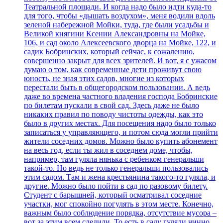
Театральной площади. И когда надо было идти куда-то
для того, чтобы «дышать воздухом», меня водили вдоль
зеленой набережной Мойки, туда, где были усадьбы и
Великой княгини Ксении Александровны на Мойке,
106, и сад около Алексеевского дворца на Мойке, 122, и
садик Бобринских, который сейчас, к сожалению,
совершенно закрыт для всех зрителей. И вот, я с ужасом
думаю о том, как современные дети проживут свою
юность, не зная этих садов, многие из которых
перестали быть в общегородском пользовании. А ведь
даже во времена частного владения господа Бобринские
по билетам пускали в свой сад. Здесь даже не было
никаких правил по поводу чистоты одежды, как это
было в других местах. Для посещения надо было только
записаться у управляющего, и потом сюда могли прийти
жители соседних домов. Можно было купить абонемент
на весь год, если ты жил в соседнем доме, чтобы,
например, там гуляла нянька с ребенком генеральши
такой-то. Но ведь не только генеральши пользовались
этим садом. Там и жена крестьянина такого-то гуляла, и
другие. Можно было пойти в сад по разовому билету.
Студент с барышней, который осматривал соседние
участки, мог спокойно погулять в этом месте. Конечно,
важным было соблюдение порядка, отсутствие мусора –
вот за этим всем следили. То есть в саду гуляли чинно,