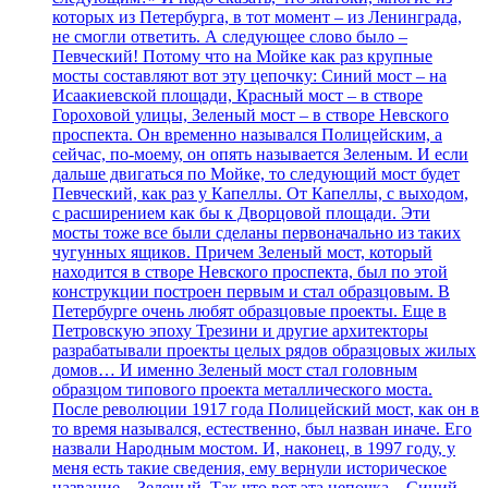
которых из Петербурга, в тот момент – из Ленинграда,
не смогли ответить. А следующее слово было –
Певческий! Потому что на Мойке как раз крупные
мосты составляют вот эту цепочку: Синий мост – на
Исаакиевской площади, Красный мост – в створе
Гороховой улицы, Зеленый мост – в створе Невского
проспекта. Он временно назывался Полицейским, а
сейчас, по-моему, он опять называется Зеленым. И если
дальше двигаться по Мойке, то следующий мост будет
Певческий, как раз у Капеллы. От Капеллы, с выходом,
с расширением как бы к Дворцовой площади. Эти
мосты тоже все были сделаны первоначально из таких
чугунных ящиков. Причем Зеленый мост, который
находится в створе Невского проспекта, был по этой
конструкции построен первым и стал образцовым. В
Петербурге очень любят образцовые проекты. Еще в
Петровскую эпоху Трезини и другие архитекторы
разрабатывали проекты целых рядов образцовых жилых
домов… И именно Зеленый мост стал головным
образцом типового проекта металлического моста.
После революции 1917 года Полицейский мост, как он в
то время назывался, естественно, был назван иначе. Его
назвали Народным мостом. И, наконец, в 1997 году, у
меня есть такие сведения, ему вернули историческое
название – Зеленый. Так что вот эта цепочка – Синий,