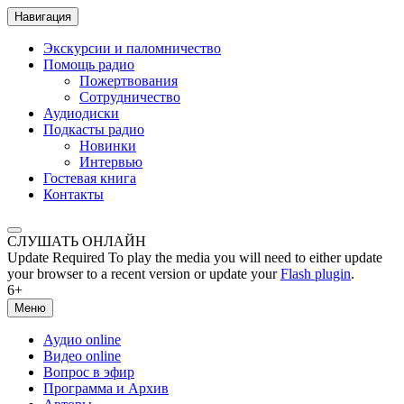
Навигация
Экскурсии и паломничество
Помощь радио
Пожертвования
Сотрудничество
Аудиодиски
Подкасты радио
Новинки
Интервью
Гостевая книга
Контакты
СЛУШАТЬ ОНЛАЙН
Update Required
To play the media you will need to either update
your browser to a recent version or update your
Flash plugin
.
6+
Меню
Аудио online
Видео online
Вопрос в эфир
Программа и Архив