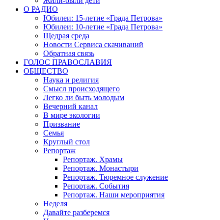
Жили-были дети
О РАДИО
Юбилеи: 15-летие «Града Петрова»
Юбилеи: 10-летие «Града Петрова»
Щедрая среда
Новости Сервиса скачиваний
Обратная связь
ГОЛОС ПРАВОСЛАВИЯ
ОБЩЕСТВО
Наука и религия
Смысл происходящего
Легко ли быть молодым
Вечерний канал
В мире экологии
Призвание
Семья
Круглый стол
Репортаж
Репортаж. Храмы
Репортаж. Монастыри
Репортаж. Тюремное служение
Репортаж. События
Репортаж. Наши мероприятия
Неделя
Давайте разберемся