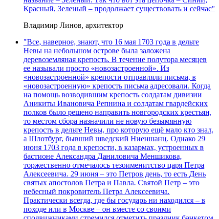
Красный, Зеленый – продолжает существовать и сейчас"
Владимир Линов, архитектор
"Все, наверное, знают, что 16 мая 1703 года в дельте
Невы на небольшом острове была заложена
деревоземляная крепость. В течение полутора месяцев
ее называли просто «новозастроенной». Из
«новозастроенной» крепости отправляли письма, в
«новозастроенную» крепость письма адресовали. Когда
на помощь возводившим крепость солдатам дивизии
Аникиты Ивановича Репнина и солдатам гвардейских
полков было решено направить новгородских крестьян,
то местом сбора назначили не новую безымянную
крепость в дельте Невы, про которую ещё мало кто знал,
а Шлотбург, бывший шведский Ниеншанц. Однако 29
июня 1703 года в крепости, в казармах, устроенных в
бастионе Александра Даниловича Меншикова,
торжественно отмечалось тезоименитство царя Петра
Алексеевича. 29 июня – это Петров день, то есть День
святых апостолов Петра и Павла. Святой Петр – это
небесный покровитель Петра Алексеевича.
Практически всегда, где бы государь ни находился – в
походе или в Москве – он вместе со своими
сподвижниками стремился отметить праздник банкетом,