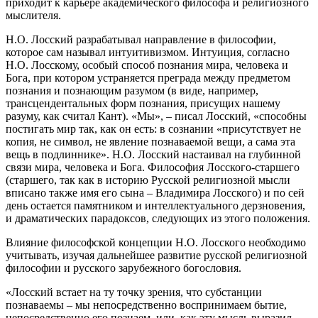
приходит к карьере академического философа и религиозного
мыслителя.
Н.О. Лосский разрабатывал направление в философии,
которое сам называл интуитивизмом. Интуиция, согласно
Н.О. Лосскому, особый способ познания мира, человека и
Бога, при котором устраняется преграда между предметом
познания и познающим разумом (в виде, например,
трансцендентальных форм познания, присущих нашему
разуму, как считал Кант). «Мы», – писал Лосский, «способны
постигать мир так, как он есть: в сознании «присутствует не
копия, не символ, не явление познаваемой вещи, а сама эта
вещь в подлиннике». Н.О. Лосский настаивал на глубинной
связи мира, человека и Бога. Философия Лосского-старшего
(старшего, так как в историю Русской религиозной мысли
вписано также имя его сына – Владимира Лосского) и по сей
день остается памятником и интеллектуального дерзновения,
и драматических парадоксов, следующих из этого положения.
Влияние философской концепции Н.О. Лосского необходимо
учитывать, изучая дальнейшее развитие русской религиозной
философии и русского зарубежного богословия.
«Лосский встает на ту точку зрения, что субстанции
познаваемы – мы непосредственно воспринимаем бытие,
непосредственно его познаем, или, как эту мысль выразил