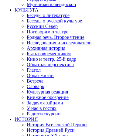
Музейный калейдоскоп
КУЛЬТУРА
Беседы о литературе
Беседы о русской культуре
Русский Север
Поговорим о театре
Родная речь. Второе чтение
Исследования и исследователи
Архивная история
Быть современником
Кино и театр. 25-й кадр
Обратная перспектива
Глагол
Образ жизни
Встреча
Словарь
Культурная реакция
Книжное обозрение
За двумя зайцами
У нас в гостях
Радиоэкскурсии
ИСТОРИЯ
История Вселенской Церкви
История Древней Руси
Патриархи XX века