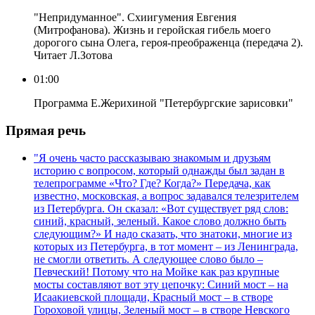
"Непридуманное". Схиигумения Евгения
(Митрофанова). Жизнь и геройская гибель моего
дорогого сына Олега, героя-преображенца (передача 2).
Читает Л.Зотова
01:00
Программа Е.Жерихиной "Петербургские зарисовки"
Прямая речь
"Я очень часто рассказываю знакомым и друзьям
историю с вопросом, который однажды был задан в
телепрограмме «Что? Где? Когда?» Передача, как
известно, московская, а вопрос задавался телезрителем
из Петербурга. Он сказал: «Вот существует ряд слов:
синий, красный, зеленый. Какое слово должно быть
следующим?» И надо сказать, что знатоки, многие из
которых из Петербурга, в тот момент – из Ленинграда,
не смогли ответить. А следующее слово было –
Певческий! Потому что на Мойке как раз крупные
мосты составляют вот эту цепочку: Синий мост – на
Исаакиевской площади, Красный мост – в створе
Гороховой улицы, Зеленый мост – в створе Невского