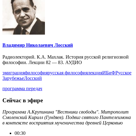
Владимир Николаевич Лосский
Радиолекторий. К.А. Махлак. История русской религиозной
философии. Лекции 82 — 83. АУДИО
эмиграция
философия
русская философия
лекция
ИБиФ
Русское
Зарубежье
Лосский
программа передач
Сейчас в эфире
Программа А.Крупинина "Вестники свободы". Митрополит
Смоленский Кирилл (Гундяев). Подвиг святого Пантелеимона
в контексте восприятия мученичества древней Церковью
00:30