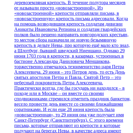
деревоземляная крепость. В течение полутора месяцев
ее называли просто «новозастроенной». Из
«новозастроенной» крепости отправляли письма, в
«новозастроенную» крепость письма адресовали. Когда
на помощь возводившим крепость солдатам дивизии
Аникиты Ивановича Репнина и солдатам гвардейских
полков было решено направить новгородских крестьян,
то местом сбора назначили не новую безымянную
крепость в дельте Невы, про которую ещё мало кто знал,
а Шлотбург, бывший шведский Ниеншанц. Однако 29
июня 1703 года в крепости, в казармах, устроенных в
бастионе Александра Даниловича Меншикова,
торжественно отмечалось тезоименитство царя Петра
Алексеевича. 29 июня – это Петров день, то есть День
святых апостолов Петра и Павла. Святой Петр – это
небесный покровитель Петра Алексеевича.
Практически всегда, где бы государь ни находился – в
походе или в Москве – он вместе со своими
сподвижниками стремился отметить праздник банкетом,
весело провести день вместе со своими ближайшими
соратниками. И если еще 28 июня крепость была
«новозастроенная», то 29 июня она уже получает имя
Санкт-Петербург (Санктпитербурх). С этого времени
письма, которые отправляют из крепости и которые
получают на берегах Невы, в качестве адреса имеют