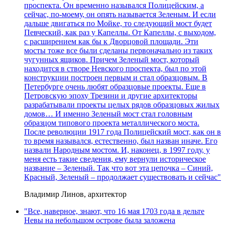
проспекта. Он временно назывался Полицейским, а
сейчас, по-моему, он опять называется Зеленым. И если
дальше двигаться по Мойке, то следующий мост будет
Певческий, как раз у Капеллы. От Капеллы, с выходом,
с расширением как бы к Дворцовой площади. Эти
мосты тоже все были сделаны первоначально из таких
чугунных ящиков. Причем Зеленый мост, который
находится в створе Невского проспекта, был по этой
конструкции построен первым и стал образцовым. В
Петербурге очень любят образцовые проекты. Еще в
Петровскую эпоху Трезини и другие архитекторы
разрабатывали проекты целых рядов образцовых жилых
домов… И именно Зеленый мост стал головным
образцом типового проекта металлического моста.
После революции 1917 года Полицейский мост, как он в
то время назывался, естественно, был назван иначе. Его
назвали Народным мостом. И, наконец, в 1997 году, у
меня есть такие сведения, ему вернули историческое
название – Зеленый. Так что вот эта цепочка – Синий,
Красный, Зеленый – продолжает существовать и сейчас"
Владимир Линов, архитектор
"Все, наверное, знают, что 16 мая 1703 года в дельте
Невы на небольшом острове была заложена