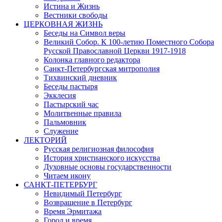
Истина и Жизнь
Вестники свободы
ЦЕРКОВНАЯ ЖИЗНЬ
Беседы на Символ веры
Великий Собор. К 100-летию Поместного Собора
Русской Православной Церкви 1917-1918
Колонка главного редактора
Санкт-Петербургская митрополия
Тихвинский дневник
Беседы пастыря
Экклесия
Пастырский час
Молитвенные правила
Пальмовник
Служение
ЛЕКТОРИЙ
Русская религиозная философия
История христианского искусства
Духовные основы государственности
Читаем икону
САНКТ-ПЕТЕРБУРГ
Невидимый Петербург
Возвращение в Петербург
Время Эрмитажа
Город и время