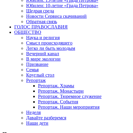
Юбилеи: 15-летие «Града Петрова»
Юбилеи: 10-летие «Града Петрова»
Щедрая среда
Новости Сервиса скачиваний
Обратная связь
ГОЛОС ПРАВОСЛАВИЯ
ОБЩЕСТВО
Наука и религия
Смысл происходящего
Легко ли быть молодым
Вечерний канал
В мире экологии
Призвание
Семья
Круглый стол
Репортаж
Репортаж. Храмы
Репортаж. Монастыри
Репортаж. Тюремное служение
Репортаж. События
Репортаж. Наши мероприятия
Неделя
Давайте разберемся
Наши дети