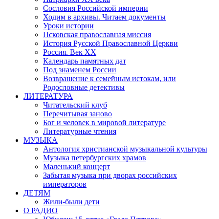
Сословия Российской империи
Ходим в архивы. Читаем документы
Уроки истории
Псковская православная миссия
История Русской Православной Церкви
Россия. Век ХХ
Календарь памятных дат
Под знаменем России
Возвращение к семейным истокам, или
Родословные детективы
ЛИТЕРАТУРА
Читательский клуб
Перечитывая заново
Бог и человек в мировой литературе
Литературные чтения
МУЗЫКА
Антология христианской музыкальной культуры
Музыка петербургских храмов
Маленький концерт
Забытая музыка при дворах российских
императоров
ДЕТЯМ
Жили-были дети
О РАДИО