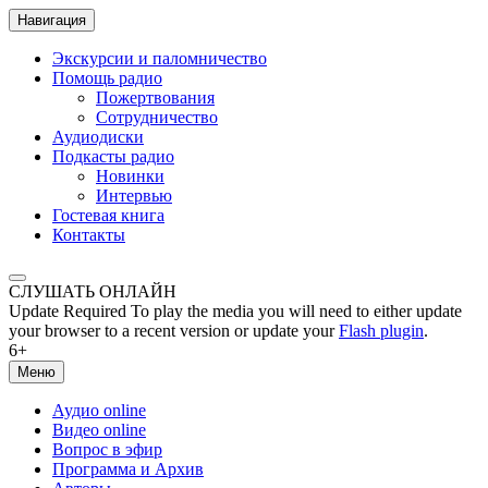
Навигация
Экскурсии и паломничество
Помощь радио
Пожертвования
Сотрудничество
Аудиодиски
Подкасты радио
Новинки
Интервью
Гостевая книга
Контакты
СЛУШАТЬ ОНЛАЙН
Update Required
To play the media you will need to either update
your browser to a recent version or update your
Flash plugin
.
6+
Меню
Аудио online
Видео online
Вопрос в эфир
Программа и Архив