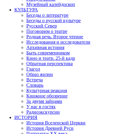
Музейный калейдоскоп
КУЛЬТУРА
Беседы о литературе
Беседы о русской культуре
Русский Север
Поговорим о театре
Родная речь. Второе чтение
Исследования и исследователи
Архивная история
Быть современником
Кино и театр. 25-й кадр
Обратная перспектива
Глагол
Образ жизни
Встреча
Словарь
Культурная реакция
Книжное обозрение
За двумя зайцами
У нас в гостях
Радиоэкскурсии
ИСТОРИЯ
История Вселенской Церкви
История Древней Руси
Патриархи XX века