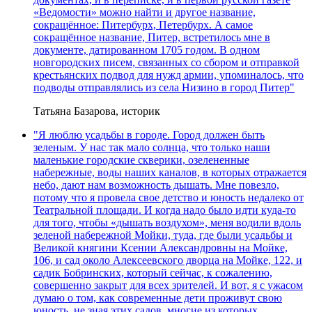
«Ведомости» можно найти и другое название,
сокращённое: Питербурх, Петербурх. А самое
сокращённое название, Питер, встретилось мне в
документе, датированном 1705 годом. В одном
новгородских писем, связанных со сбором и отправкой
крестьянских подвод для нужд армии, упоминалось, что
подводы отправлялись из села Низино в город Питер"
Татьяна Базарова, историк
"Я люблю усадьбы в городе. Город должен быть
зеленым. У нас так мало солнца, что только наши
маленькие городские скверики, озелененные
набережные, воды наших каналов, в которых отражается
небо, дают нам возможность дышать. Мне повезло,
потому что я провела свое детство и юность недалеко от
Театральной площади. И когда надо было идти куда-то
для того, чтобы «дышать воздухом», меня водили вдоль
зеленой набережной Мойки, туда, где были усадьбы и
Великой княгини Ксении Александровны на Мойке,
106, и сад около Алексеевского дворца на Мойке, 122, и
садик Бобринских, который сейчас, к сожалению,
совершенно закрыт для всех зрителей. И вот, я с ужасом
думаю о том, как современные дети проживут свою
юность, не зная этих садов, многие из которых