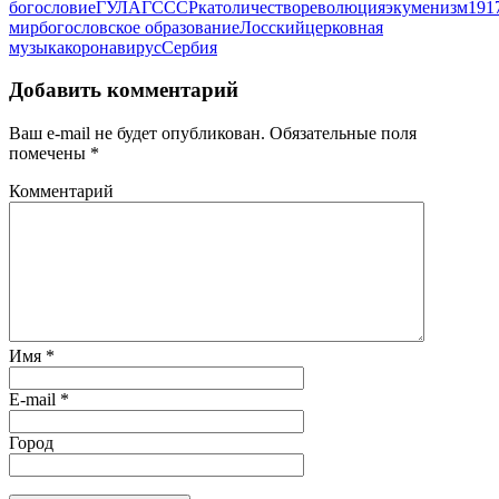
богословие
ГУЛАГ
СССР
католичество
революция
экуменизм
191
мир
богословское образование
Лосский
церковная
музыка
коронавирус
Сербия
Добавить комментарий
Ваш e-mail не будет опубликован.
Обязательные поля
помечены
*
Комментарий
Имя
*
E-mail
*
Город