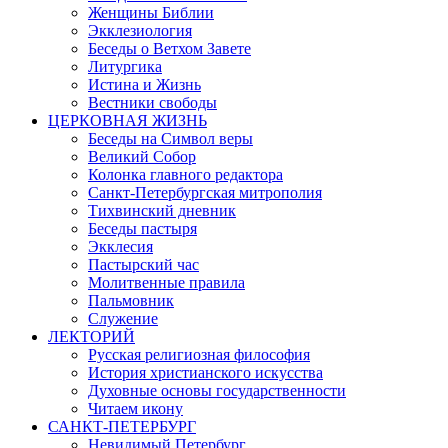
Женщины Библии
Экклезиология
Беседы о Ветхом Завете
Литургика
Истина и Жизнь
Вестники свободы
ЦЕРКОВНАЯ ЖИЗНЬ
Беседы на Символ веры
Великий Собор
Колонка главного редактора
Санкт-Петербургская митрополия
Тихвинский дневник
Беседы пастыря
Экклесия
Пастырский час
Молитвенные правила
Пальмовник
Служение
ЛЕКТОРИЙ
Русская религиозная философия
История христианского искусства
Духовные основы государственности
Читаем икону
САНКТ-ПЕТЕРБУРГ
Невидимый Петербург