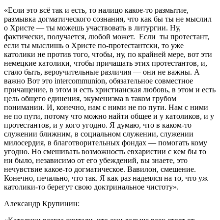
«Если это всё так и есть, то налицо какое-то размытие,
размывка догматического сознания, что как бы ты не мыслил
о Христе — ты можешь участвовать в литургии. Ну,
фактически, получается, любой может. Если ты протестант,
если ты мыслишь о Христе по-протестантски, то уже
католики не против того, чтобы, ну, по крайней мере, вот эти
немецкие католики, чтобы причащать этих протестантов, и,
стало быть, вероучительные различия — они не важны. А
важно Вот это intercommunion, обязательное совместное
причащение, в этом и есть христианская любовь, в этом и есть
цель общего единения, экуменизма в таком грубом
понимании. И, конечно, нам с ними не по пути. Нам с ними
не по пути, потому что можно найти общее и у католиков, и у
протестантов, и у кого угодно. Я думаю, что в каком-то
служении ближним, в социальном служении, служении
милосердия, в благотворительных фондах — помогать кому
угодно. Но смешивать возможность евхаристии с кем бы то
ни было, независимо от его убеждений, вы знаете, это
нечувствие какое-то догматическое. Вавилон, смешение.
Конечно, печально, что так. Я как раз надеялся на то, что уж
католики-то берегут свою доктринальное чистоту».
Александр Крупинин: