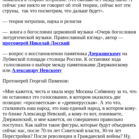
сейчас уже никто не говорит об этой теории, сейчас вот эти
струны, так что посмотрим, что дальше будет».
— теория энтропии, наука и религия
— книга о богословии церковной музыки «Очерк богословия
литургической музыки. Православный взгляд», автор —
протоиерей Николай Лосский
— вопрос о восстановлении памятника
Дзержинскому
на
Лубянской площади столицы России. К остановке хода
голосования о выборе между памятниками Дзержинскому
или
Александру Невскому
Протоиерей Георгий Пименов:
«Мне кажется, честь и хвала мэру Москвы Собянину за то, что
он остановил это голосование, в котором оказалось две
позиции: «просоветская» и «древнерусская». А это что,
сталкивать наш народ, это наш единый народ, в котором кому-
то ближе Александр Невский, а кому-то вот, понимаете,
Дзержинский, и мне кажется, он совершенно правильно
поступил. Как найти такие фигуры, которые будут объединять
сейчас нас, после 70-ти лет Советской власти, 30-ти лет
Перестройки? После революции и Гражданской войны? Ну,