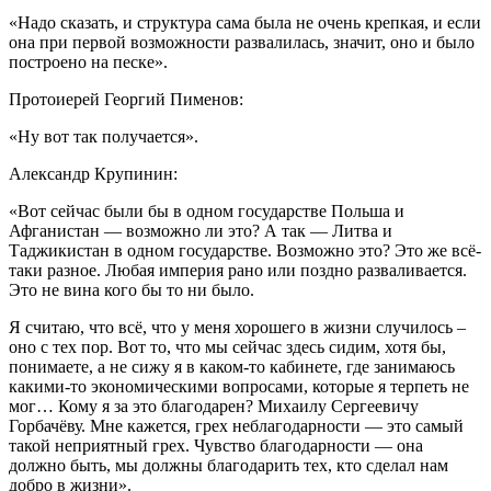
«Надо сказать, и структура сама была не очень крепкая, и если
она при первой возможности развалилась, значит, оно и было
построено на песке».
Протоиерей Георгий Пименов:
«Ну вот так получается».
Александр Крупинин:
«Вот сейчас были бы в одном государстве Польша и
Афганистан — возможно ли это? А так — Литва и
Таджикистан в одном государстве. Возможно это? Это же всё-
таки разное. Любая империя рано или поздно разваливается.
Это не вина кого бы то ни было.
Я считаю, что всё, что у меня хорошего в жизни случилось –
оно с тех пор. Вот то, что мы сейчас здесь сидим, хотя бы,
понимаете, а не сижу я в каком-то кабинете, где занимаюсь
какими-то экономическими вопросами, которые я терпеть не
мог… Кому я за это благодарен? Михаилу Сергеевичу
Горбачёву. Мне кажется, грех неблагодарности — это самый
такой неприятный грех. Чувство благодарности — она
должно быть, мы должны благодарить тех, кто сделал нам
добро в жизни».