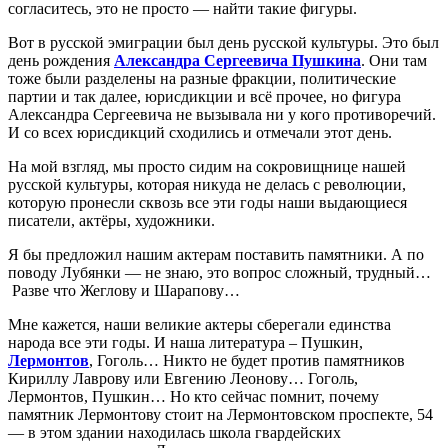
согласитесь, это не просто — найти такие фигуры.
Вот в русской эмиграции был день русской культуры. Это был
день рождения
Александра Сергеевича Пушкина
. Они там
тоже были разделены на разные фракции, политические
партии и так далее, юрисдикции и всё прочее, но фигура
Александра Сергеевича не вызывала ни у кого противоречий.
И со всех юрисдикций сходились и отмечали этот день.
На мой взгляд, мы просто сидим на сокровищнице нашей
русской культуры, которая никуда не делась с революции,
которую пронесли сквозь все эти годы наши выдающиеся
писатели, актёры, художники.
Я бы предложил нашим актерам поставить памятники. А по
поводу Лубянки — не знаю, это вопрос сложный, трудный…
Разве что Жеглову и Шарапову…
Мне кажется, наши великие актеры сберегали единства
народа все эти годы. И наша литература – Пушкин,
Лермонтов
, Гоголь… Никто не будет против памятников
Кириллу Лаврову или Евгению Леонову… Гоголь,
Лермонтов, Пушкин… Но кто сейчас помнит, почему
памятник Лермонтову стоит на Лермонтовском проспекте, 54
— в этом здании находилась школа гвардейских