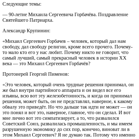
Следующие темы:
— 90-летие Михаила Сергеевича Горбачёва. Поздравление
Святейшего Патриарха.
Александр Крупинин:
«Михаил Сергеевич Горбачев – человек, который дал нам
свободу, дал свободу религии, кроме всего прочего. Почему-
то мало кто его у нас любит. Почему никто не говорит, что
самый лучший, самый прекрасный человек в истории XX
века — это Михаил Сергеевич Горбачёв?
Протоиерей Георгий Пименов:
«Это человек, который очень трудные решения принимал, он
же был внутри партийного аппарата и он видел все его
изъяны, всю вот эту железобетонность, и когда он принимал
решения, может быть, он не представлял, наверное, к какому
обвалу это приведёт. Но что дальше так идти не может — он
это понял и вот это, наверное, главное, что он сделал. И вот
мне лично вот это симпатизирует, а то, что развалился
Советский Союз, развалилась промышленность, и мы имеем
разрушенную экономику до сих пор, конечно, виноват ли в
этом Михаил Сергеевич? Я не думаю так. Потому что именно