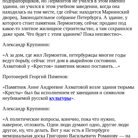
подпрапорщиков, но Лермонтов не учился в этом именно
здании, он учился в этом учебном заведении, когда она
находилась на том месте, где сейчас находится Мариинский
дворец, Законодательное собрание Петербурга. А здание, у
которого стоит памятник Лермонтову, сейчас продано под
какое-то элитное жилищное строительство, а там сохранился
даже храм. Что будет с этим зданием? Пока неизвестно».
Александр Крупинин:
«А за дом, где жил Лермонтов, петербуржцы многие годы
ведут борьбу, сейчас этот дом в аварийном состоянии.
Ахматовой у «Крестов» памятник можно поставить…»
Протоиерей Георгий Пименов:
«Памятник Анне Андреевне Ахматовой возле здания тюрьмы
«Кресты» был бы исполнением её завещания и символом
неубиваемой русской
культуры
».
Александр Крупинин:
«А политические вопросы, конечно, пока что нужно,
наверное, отложить. Одни люди думают одно, другие люди
другое, ну, что делать. Вот у нас есть в Петербурге
мемориальная доска Григорию Васильевичу Романову — на