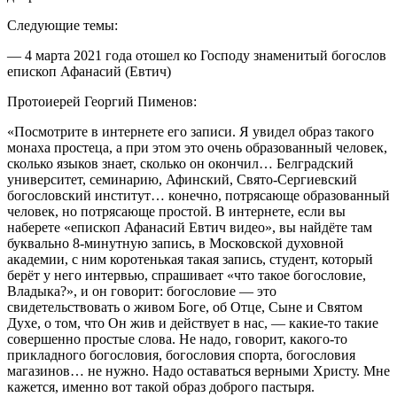
Следующие темы:
— 4 марта 2021 года отошел ко Господу знаменитый богослов
епископ Афанасий (Евтич)
Протоиерей Георгий Пименов:
«Посмотрите в интернете его записи. Я увидел образ такого
монаха простеца, а при этом это очень образованный человек,
сколько языков знает, сколько он окончил… Белградский
университет, семинарию, Афинский, Свято-Сергиевский
богословский институт… конечно, потрясающе образованный
человек, но потрясающе простой. В интернете, если вы
наберете «епископ Афанасий Евтич видео», вы найдёте там
буквально 8-минутную запись, в Московской духовной
академии, с ним коротенькая такая запись, студент, который
берёт у него интервью, спрашивает «что такое богословие,
Владыка?», и он говорит: богословие — это
свидетельствовать о живом Боге, об Отце, Сыне и Святом
Духе, о том, что Он жив и действует в нас, — какие-то такие
совершенно простые слова. Не надо, говорит, какого-то
прикладного богословия, богословия спорта, богословия
магазинов… не нужно. Надо оставаться верными Христу. Мне
кажется, именно вот такой образ доброго пастыря.