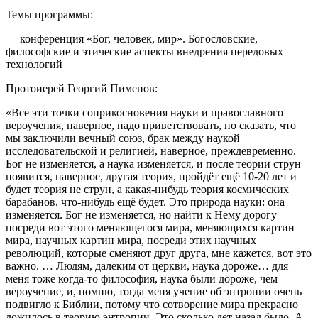
Темы программы:
— конференция «Бог, человек, мир». Богословские,
философские и этические аспекты внедрения передовых
технологий
Протоиерей Георгий Пименов:
«Все эти точки соприкосновения науки и православного
вероучения, наверное, надо приветствовать, но сказать, что
мы заключили вечный союз, брак между наукой
исследовательской и религией, наверное, преждевременно.
Бог не изменяется, а наука изменяется, и после теории струн
появится, наверное, другая теория, пройдёт ещё 10-20 лет и
будет теория не струн, а какая-нибудь теория космических
барабанов, что-нибудь ещё будет. Это природа науки: она
изменяется. Бог не изменяется, но найти к Нему дорогу
посреди вот этого меняющегося мира, меняющихся картин
мира, научных картин мира, посреди этих научных
революций, которые сменяют друг друга, мне кажется, вот это
важно. … Людям, далеким от церкви, наука дороже… для
меня тоже когда-то философия, наука были дороже, чем
вероучение, и, помню, тогда меня учение об энтропии очень
подвигло к Библии, потому что сотворение мира прекрасно
ложилось в теорию энтропии. Это сколько лет назад было. А