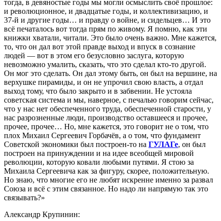
тогда, в девяностые годы мы могли осмыслить своё прошлое:
и революционное, и двадцатые годы, и коллективизацию, и
37-й и другие годы… и правду о войне, и сидельцев… И это
всё печаталось вот тогда прям по живому. Я помню, как эти
книжки хватали, читали. Это было очень важно. Мне кажется,
то, что он дал вот этой правде выход и впуск в сознание
людей — вот в этом его безусловно заслуга, которую
невозможно умалить, сказать, что это сделал кто-то другой.
Он мог это сделать. Он дал этому быть, он был на вершине, на
верхушке пирамиды, и он не упрочил свою власть, а отдал
выход тому, что было закрыто и в забвении. Не устояла
советская система и мы, наверное, с печалью говорим сейчас,
что у нас нет обеспеченного труда, обеспеченной старости, у
нас разрозненные люди, производство оставшееся и прочее,
прочее, прочее… Но, мне кажется, это говорит не о том, что
плох Михаил Сергеевич Горбачёв, а о том, что фундамент
Советской экономики был построен-то на
ГУЛАГе
, он был
построен на принуждении и на идее всеобщей мировой
революции, которую ковали любыми путями. Я стою за
Михаила Сергеевича как за фигуру, скорее, положительную.
Но знаю, что многие его не любят искренне именно за развал
Союза и всё с этим связанное. Но надо ли напрямую так это
связывать?»
Александр Крупинин: