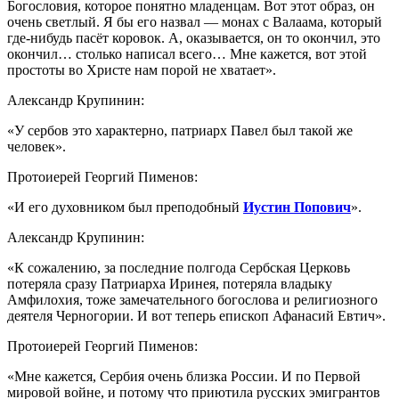
Богословия, которое понятно младенцам. Вот этот образ, он
очень светлый. Я бы его назвал — монах с Валаама, который
где-нибудь пасёт коровок. А, оказывается, он то окончил, это
окончил… столько написал всего… Мне кажется, вот этой
простоты во Христе нам порой не хватает».
Александр Крупинин:
«У сербов это характерно, патриарх Павел был такой же
человек».
Протоиерей Георгий Пименов:
«И его духовником был преподобный
Иустин Попович
».
Александр Крупинин:
«К сожалению, за последние полгода Сербская Церковь
потеряла сразу Патриарха Иринея, потеряла владыку
Амфилохия, тоже замечательного богослова и религиозного
деятеля Черногории. И вот теперь епископ Афанасий Евтич».
Протоиерей Георгий Пименов:
«Мне кажется, Сербия очень близка России. И по Первой
мировой войне, и потому что приютила русских эмигрантов