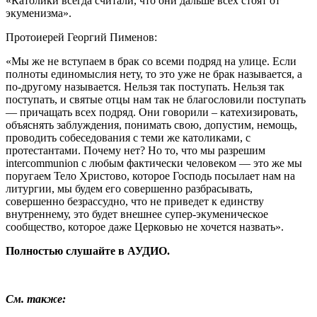
«Католики всегда считали, что они дальше всех стоят от
экуменизма».
Протоиерей Георгий Пименов:
«Мы же не вступаем в брак со всеми подряд на улице. Если
полноты единомыслия нету, то это уже не брак называется, а
по-другому называется. Нельзя так поступать. Нельзя так
поступать, и святые отцы нам так не благословили поступать
— причащать всех подряд. Они говорили – катехизировать,
объяснять заблуждения, понимать свою, допустим, немощь,
проводить собеседования с теми же католиками, с
протестантами. Почему нет? Но то, что мы разрешим
intercommunion с любым фактически человеком — это же мы
поругаем Тело Христово, которое Господь посылает нам на
литургии, мы будем его совершенно разбрасывать,
совершенно безрассудно, что не приведет к единству
внутреннему, это будет внешнее супер-экуменическое
сообщество, которое даже Церковью не хочется назвать».
Полностью слушайте в АУДИО.
…
См. также: