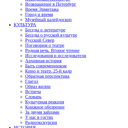
Возвращение в Петербург
Время Эрмитажа
Город и время
Музейный калейдоскоп
КУЛЬТУРА
Беседы о литературе
Беседы о русской культуре
Русский Север
Поговорим о театре
Родная речь. Второе чтение
Исследования и исследователи
Архивная история
Быть современником
Кино и театр. 25-й кадр
Обратная перспектива
Глагол
Образ жизни
Встреча
Словарь
Культурная реакция
Книжное обозрение
За двумя зайцами
У нас в гостях
Радиоэкскурсии
ИСТОРИЯ