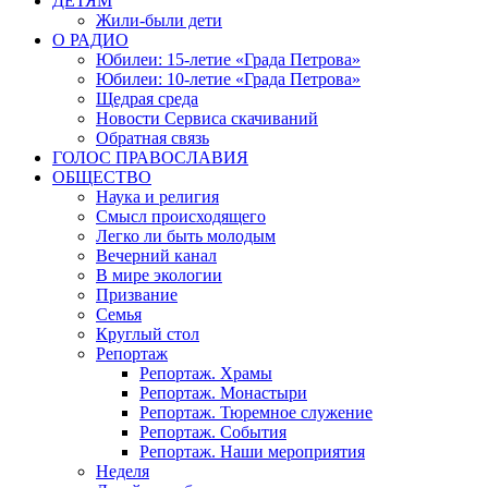
ДЕТЯМ
Жили-были дети
О РАДИО
Юбилеи: 15-летие «Града Петрова»
Юбилеи: 10-летие «Града Петрова»
Щедрая среда
Новости Сервиса скачиваний
Обратная связь
ГОЛОС ПРАВОСЛАВИЯ
ОБЩЕСТВО
Наука и религия
Смысл происходящего
Легко ли быть молодым
Вечерний канал
В мире экологии
Призвание
Семья
Круглый стол
Репортаж
Репортаж. Храмы
Репортаж. Монастыри
Репортаж. Тюремное служение
Репортаж. События
Репортаж. Наши мероприятия
Неделя