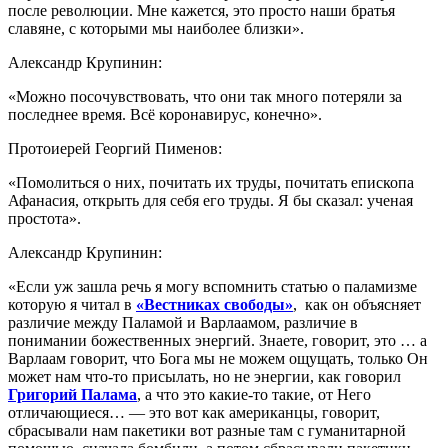
после революции. Мне кажется, это просто наши братья
славяне, с которыми мы наиболее близки».
Александр Крупинин:
«Можно посочувствовать, что они так много потеряли за
последнее время. Всё коронавирус, конечно».
Протоиерей Георгий Пименов:
«Помолиться о них, почитать их труды, почитать епископа
Афанасия, открыть для себя его труды. Я бы сказал: ученая
простота».
Александр Крупинин:
«Если уж зашла речь я могу вспомнить статью о паламизме
которую я читал в
«Вестниках свободы»
, как он объясняет
различие между Паламой и Варлаамом, различие в
понимании божественных энергий. Знаете, говорит, это … а
Варлаам говорит, что Бога мы не можем ощущать, только Он
может нам что-то присылать, но не энергии, как говорил
Григорий Палама
, а что это какие-то такие, от Него
отличающиеся… — это вот как американцы, говорит,
сбрасывали нам пакетики вот разные там с гуманитарной