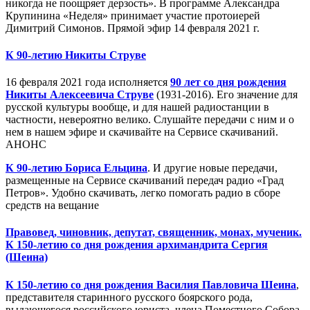
никогда не поощряет дерзость». В программе Александра
Крупинина «Неделя» принимает участие протоиерей
Димитрий Симонов. Прямой эфир 14 февраля 2021 г.
К 90-летию Никиты Струве
16 февраля 2021 года исполняется
90 лет со дня рождения
Никиты Алексеевича Струве
(1931-2016). Его значение для
русской культуры вообще, и для нашей радиостанции в
частности, невероятно велико. Слушайте передачи с ним и о
нем в нашем эфире и скачивайте на Сервисе скачиваний.
АНОНС
К 90-летию Бориса Ельцина
. И другие новые передачи,
размещенные на Сервисе скачиваний передач радио «Град
Петров». Удобно скачивать, легко помогать радио в сборе
средств на вещание
Правовед, чиновник, депутат, священник, монах, мученик.
К 150-летию со дня рождения архимандрита Сергия
(Шеина)
К 150-летию со дня рождения Василия Павловича Шеина
,
представителя старинного русского боярского рода,
выдающегося российского юриста, члена Поместного Собора