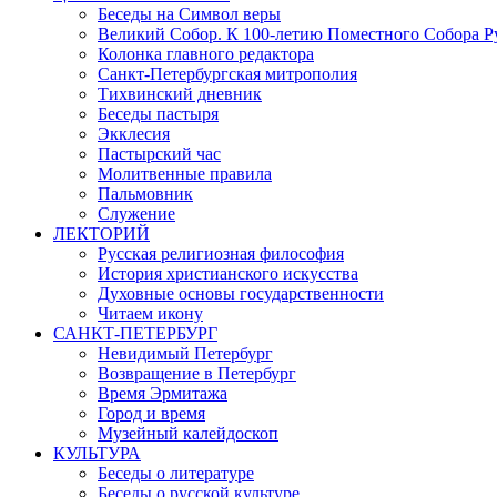
Беседы на Символ веры
Великий Собор. К 100-летию Поместного Собора Р
Колонка главного редактора
Санкт-Петербургская митрополия
Тихвинский дневник
Беседы пастыря
Экклесия
Пастырский час
Молитвенные правила
Пальмовник
Служение
ЛЕКТОРИЙ
Русская религиозная философия
История христианского искусства
Духовные основы государственности
Читаем икону
САНКТ-ПЕТЕРБУРГ
Невидимый Петербург
Возвращение в Петербург
Время Эрмитажа
Город и время
Музейный калейдоскоп
КУЛЬТУРА
Беседы о литературе
Беседы о русской культуре