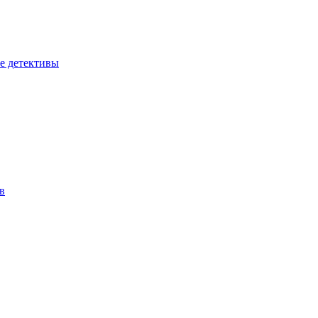
е детективы
в