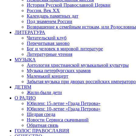
История Русской Православной Церкви
Россия. Век ХХ
Календарь памятных дат
Под знаменем России
Возвращение к семейным истокам, или Родословны
ЛИТЕРАТУРА
Читательский клуб
Перечитывая заново
Бог и человек в мировой литературе
Литературные чтения
МУЗЫКА
Антология христианской музыкальной культуры
Музыка петербургских храмов
Маленький концерт
Забытая музыка при дворах российских императоро
ДЕТЯМ
Жили-были дети
О РАДИО
Юбилеи: 15-летие «Града Петрова»
Юбилеи: 10-летие «Града Петрова»
Щедрая среда
Новости Сервиса скачиваний
Обратная связь
ГОЛОС ПРАВОСЛАВИЯ