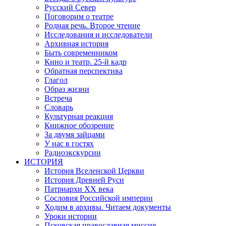
Русский Север
Поговорим о театре
Родная речь. Второе чтение
Исследования и исследователи
Архивная история
Быть современником
Кино и театр. 25-й кадр
Обратная перспектива
Глагол
Образ жизни
Встреча
Словарь
Культурная реакция
Книжное обозрение
За двумя зайцами
У нас в гостях
Радиоэкскурсии
ИСТОРИЯ
История Вселенской Церкви
История Древней Руси
Патриархи XX века
Сословия Российской империи
Ходим в архивы. Читаем документы
Уроки истории
Псковская православная миссия