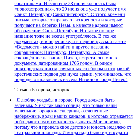
соратниками. И если еще 28 июня крепость была
«новозастроенная», то 29 июня она уже получает имя
Санкт-Петербург (Санктпитербурх). С этого времени
письма, которые отправляют из крепости и которые
получают на берегах Невы, в качестве адреса имеют
обозначение: Санкт-Петербург. Но такое полное
название тоже не всегда употреблялось. В тех же
документах, и в переписке, и в первой русской газете
«Ведомости» можно найти и другое название,
сокращённое: Питербурх, Петербурх. А самое
сокращённое название, Питер, встретилось мне в
документе, датированном 1705 годом. В одном
новгородских писем, связанных со сбором и отправкой
крестьянских подвод для нужд армии, упоминалось, что
подводы отправлялись из села Низино в город Питер"
Татьяна Базарова, историк
"Я люблю усадьбы в городе. Город должен быть
зеленым. У нас так мало солнца, что только наши
маленькие городские скверики, озелененные
набережные, воды наших каналов, в которых отражается
небо, дают нам возможность дышать. Мне повезло,
потому что я провела свое детство и юность недалеко от
Театральной площади. И когда надо было идти куда-то