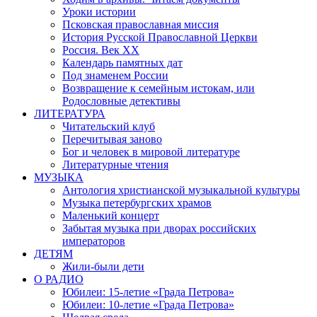
Уроки истории
Псковская православная миссия
История Русской Православной Церкви
Россия. Век ХХ
Календарь памятных дат
Под знаменем России
Возвращение к семейным истокам, или
Родословные детективы
ЛИТЕРАТУРА
Читательский клуб
Перечитывая заново
Бог и человек в мировой литературе
Литературные чтения
МУЗЫКА
Антология христианской музыкальной культуры
Музыка петербургских храмов
Маленький концерт
Забытая музыка при дворах российских
императоров
ДЕТЯМ
Жили-были дети
О РАДИО
Юбилеи: 15-летие «Града Петрова»
Юбилеи: 10-летие «Града Петрова»