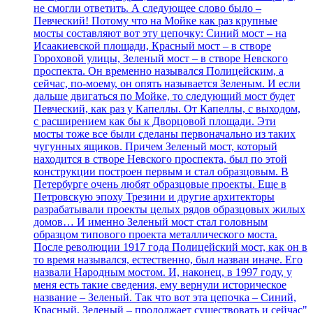
не смогли ответить. А следующее слово было –
Певческий! Потому что на Мойке как раз крупные
мосты составляют вот эту цепочку: Синий мост – на
Исаакиевской площади, Красный мост – в створе
Гороховой улицы, Зеленый мост – в створе Невского
проспекта. Он временно назывался Полицейским, а
сейчас, по-моему, он опять называется Зеленым. И если
дальше двигаться по Мойке, то следующий мост будет
Певческий, как раз у Капеллы. От Капеллы, с выходом,
с расширением как бы к Дворцовой площади. Эти
мосты тоже все были сделаны первоначально из таких
чугунных ящиков. Причем Зеленый мост, который
находится в створе Невского проспекта, был по этой
конструкции построен первым и стал образцовым. В
Петербурге очень любят образцовые проекты. Еще в
Петровскую эпоху Трезини и другие архитекторы
разрабатывали проекты целых рядов образцовых жилых
домов… И именно Зеленый мост стал головным
образцом типового проекта металлического моста.
После революции 1917 года Полицейский мост, как он в
то время назывался, естественно, был назван иначе. Его
назвали Народным мостом. И, наконец, в 1997 году, у
меня есть такие сведения, ему вернули историческое
название – Зеленый. Так что вот эта цепочка – Синий,
Красный, Зеленый – продолжает существовать и сейчас"