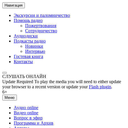
Навигация
Экскурсии и паломничество
Помощь радио
Пожертвования
Сотрудничество
Аудиодиски
Подкасты радио
Новинки
Интервью
Гостевая книга
Контакты
СЛУШАТЬ ОНЛАЙН
Update Required
To play the media you will need to either update
your browser to a recent version or update your
Flash plugin
.
6+
Меню
Аудио online
Видео online
Вопрос в эфир
Программа и Архив