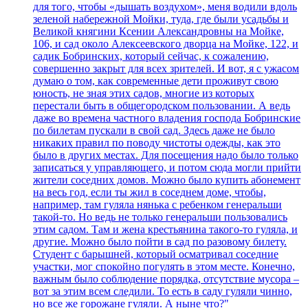
для того, чтобы «дышать воздухом», меня водили вдоль
зеленой набережной Мойки, туда, где были усадьбы и
Великой княгини Ксении Александровны на Мойке,
106, и сад около Алексеевского дворца на Мойке, 122, и
садик Бобринских, который сейчас, к сожалению,
совершенно закрыт для всех зрителей. И вот, я с ужасом
думаю о том, как современные дети проживут свою
юность, не зная этих садов, многие из которых
перестали быть в общегородском пользовании. А ведь
даже во времена частного владения господа Бобринские
по билетам пускали в свой сад. Здесь даже не было
никаких правил по поводу чистоты одежды, как это
было в других местах. Для посещения надо было только
записаться у управляющего, и потом сюда могли прийти
жители соседних домов. Можно было купить абонемент
на весь год, если ты жил в соседнем доме, чтобы,
например, там гуляла нянька с ребенком генеральши
такой-то. Но ведь не только генеральши пользовались
этим садом. Там и жена крестьянина такого-то гуляла, и
другие. Можно было пойти в сад по разовому билету.
Студент с барышней, который осматривал соседние
участки, мог спокойно погулять в этом месте. Конечно,
важным было соблюдение порядка, отсутствие мусора –
вот за этим всем следили. То есть в саду гуляли чинно,
но все же горожане гуляли. А ныне что?"