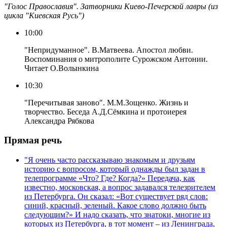
"Голос Православия". Затворники Киево-Печерской лавры (из
цикла "Киевская Русь")
10:00
"Непридуманное". В.Матвеева. Апостол любви.
Воспоминания о митрополите Сурожском Антонии.
Читает О.Волынкина
10:30
"Перечитывая заново". М.М.Зощенко. Жизнь и
творчество. Беседа А.Д.Сёмкина и протоиерея
Александра Рябкова
Прямая речь
"Я очень часто рассказываю знакомым и друзьям
историю с вопросом, который однажды был задан в
телепрограмме «Что? Где? Когда?» Передача, как
известно, московская, а вопрос задавался телезрителем
из Петербурга. Он сказал: «Вот существует ряд слов:
синий, красный, зеленый. Какое слово должно быть
следующим?» И надо сказать, что знатоки, многие из
которых из Петербурга, в тот момент – из Ленинграда,