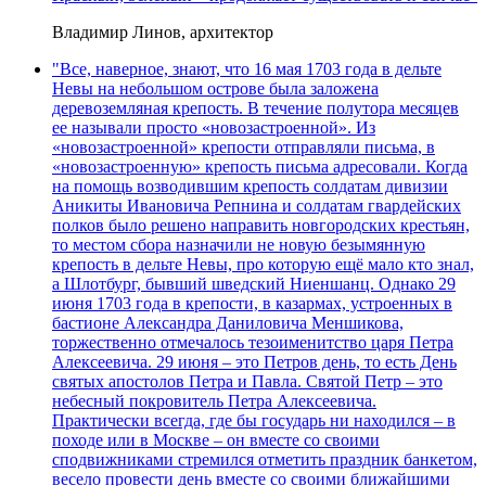
Владимир Линов, архитектор
"Все, наверное, знают, что 16 мая 1703 года в дельте
Невы на небольшом острове была заложена
деревоземляная крепость. В течение полутора месяцев
ее называли просто «новозастроенной». Из
«новозастроенной» крепости отправляли письма, в
«новозастроенную» крепость письма адресовали. Когда
на помощь возводившим крепость солдатам дивизии
Аникиты Ивановича Репнина и солдатам гвардейских
полков было решено направить новгородских крестьян,
то местом сбора назначили не новую безымянную
крепость в дельте Невы, про которую ещё мало кто знал,
а Шлотбург, бывший шведский Ниеншанц. Однако 29
июня 1703 года в крепости, в казармах, устроенных в
бастионе Александра Даниловича Меншикова,
торжественно отмечалось тезоименитство царя Петра
Алексеевича. 29 июня – это Петров день, то есть День
святых апостолов Петра и Павла. Святой Петр – это
небесный покровитель Петра Алексеевича.
Практически всегда, где бы государь ни находился – в
походе или в Москве – он вместе со своими
сподвижниками стремился отметить праздник банкетом,
весело провести день вместе со своими ближайшими