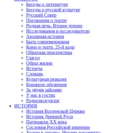
Беседы о литературе
Беседы о русской культуре
Русский Север
Поговорим о театре
Родная речь. Второе чтение
Исследования и исследователи
Архивная история
Быть современником
Кино и театр. 25-й кадр
Обратная перспектива
Глагол
Образ жизни
Встреча
Словарь
Культурная реакция
Книжное обозрение
За двумя зайцами
У нас в гостях
Радиоэкскурсии
ИСТОРИЯ
История Вселенской Церкви
История Древней Руси
Патриархи XX века
Сословия Российской империи
Ходим в архивы. Читаем документы