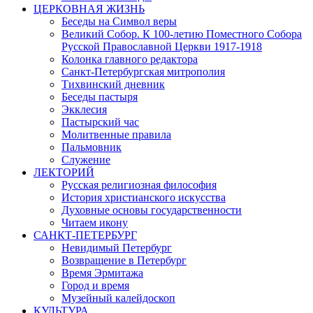
ЦЕРКОВНАЯ ЖИЗНЬ
Беседы на Символ веры
Великий Собор. К 100-летию Поместного Собора
Русской Православной Церкви 1917-1918
Колонка главного редактора
Санкт-Петербургская митрополия
Тихвинский дневник
Беседы пастыря
Экклесия
Пастырский час
Молитвенные правила
Пальмовник
Служение
ЛЕКТОРИЙ
Русская религиозная философия
История христианского искусства
Духовные основы государственности
Читаем икону
САНКТ-ПЕТЕРБУРГ
Невидимый Петербург
Возвращение в Петербург
Время Эрмитажа
Город и время
Музейный калейдоскоп
КУЛЬТУРА