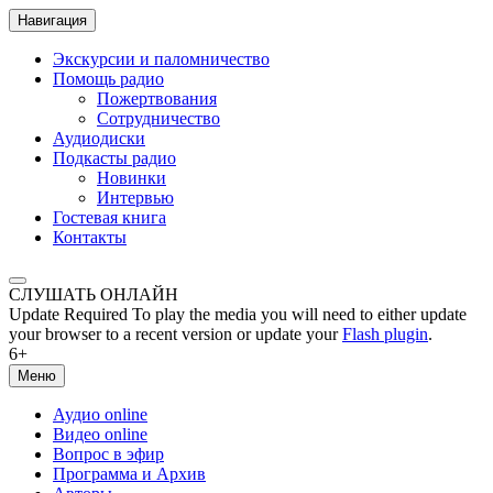
Навигация
Экскурсии и паломничество
Помощь радио
Пожертвования
Сотрудничество
Аудиодиски
Подкасты радио
Новинки
Интервью
Гостевая книга
Контакты
СЛУШАТЬ ОНЛАЙН
Update Required
To play the media you will need to either update
your browser to a recent version or update your
Flash plugin
.
6+
Меню
Аудио online
Видео online
Вопрос в эфир
Программа и Архив