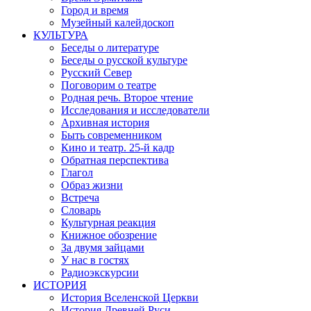
Город и время
Музейный калейдоскоп
КУЛЬТУРА
Беседы о литературе
Беседы о русской культуре
Русский Север
Поговорим о театре
Родная речь. Второе чтение
Исследования и исследователи
Архивная история
Быть современником
Кино и театр. 25-й кадр
Обратная перспектива
Глагол
Образ жизни
Встреча
Словарь
Культурная реакция
Книжное обозрение
За двумя зайцами
У нас в гостях
Радиоэкскурсии
ИСТОРИЯ
История Вселенской Церкви
История Древней Руси