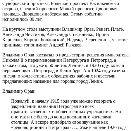
Суворовский проспект, Большой проспект Васильевского
острова, Средний проспект, Малый проспект, Дворцовая
площадь, Дворцовая набережная. Этому событию
исполнилось 80 лет.
На круглом столе выступили Владимир Орав, Рената Платэ,
Александр Чистиков, Александр Стефаненко, Ирина
Карпенко, Кирилл Болдовский, Надежда Черепенина, участие
принимал топонимист Андрей Рыжков.
Владимир Орав рассказал о предыстории решения императора
Николая II о переименовании Петербурга в Петроград, а
также о том, что уже к 50-летию Ленина, в 1920 году, хотели
переименовать Петроград в Ленинбург. А в 1924 году газеты
писали о коллективных обращениях рабочих и крестьян,
предлагающих название для города: город Ленин.
Владимир Орав:
Пожалуй, к началу 1915 года уже можно говорить о
закреплении названия Петроград во всех
правительственных и общественных учреждениях. Но
оно так и не было до конца воспринято жителями
столицы. А вскоре приобрело свое звучание как
«революционный Петроград». … Уже в апреле 1920 года