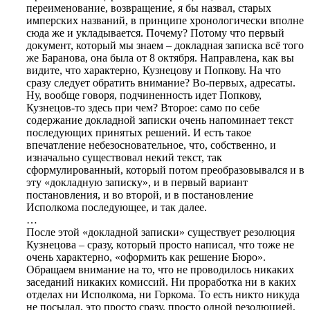
переименование, возвращение, я бы назвал, старых
имперских названий, в принципе хронологически вполне
сюда же и укладывается. Почему? Потому что первый
документ, который мы знаем – докладная записка всё того
же Баранова, она была от 8 октября. Направлена, как вы
видите, что характерно, Кузнецову и Попкову. На что
сразу следует обратить внимание? Во-первых, адресаты.
Ну, вообще говоря, подчиненность идет Попкову,
Кузнецов-то здесь при чем? Второе: само по себе
содержание докладной записки очень напоминает текст
последующих принятых решений. И есть такое
впечатление небезосновательное, что, собственно, и
изначально существовал некий текст, так
сформулированный, который потом преобразовывался и в
эту «докладную записку», и в первый вариант
постановления, и во второй, и в постановление
Исполкома последующее, и так далее.
…
После этой «докладной записки» существует резолюция
Кузнецова – сразу, который просто написал, что тоже не
очень характерно, «оформить как решение Бюро».
Обращаем внимание на то, что не проводилось никаких
заседаний никаких комиссий. Ни проработка ни в каких
отделах ни Исполкома, ни Горкома. То есть никто никуда
не посылал, это просто сразу, просто одной резолюцией,