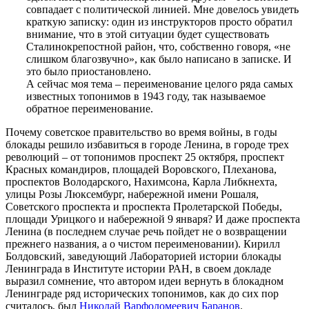
совпадает с политической линией. Мне довелось увидеть
краткую записку: один из инструкторов просто обратил
внимание, что в этой ситуации будет существовать
Сталинокрепостной район, что, собственно говоря, «не
слишком благозвучно», как было написано в записке. И
это было приостановлено.
А сейчас моя тема – переименование целого ряда самых
известных топонимов в 1943 году, так называемое
обратное переименование.
Почему советское правительство во время войны, в годы
блокады решило избавиться в городе Ленина, в городе трех
революций – от топонимов проспект 25 октября, проспект
Красных командиров, площадей Воровского, Плеханова,
проспектов Володарского, Нахимсона, Карла Либкнехта,
улицы Розы Люксембург, набережной имени Рошаля,
Советского проспекта и проспекта Пролетарской Победы,
площади Урицкого и набережной 9 января? И даже проспекта
Ленина (в последнем случае речь пойдет не о возвращении
прежнего названия, а о чистом переименовании). Кирилл
Болдовский, заведующий Лабораторией истории блокады
Ленинграда в Институте истории РАН, в своем докладе
выразил сомнение, что автором идеи вернуть в блокадном
Ленинграде ряд исторических топонимов, как до сих пор
считалось, был
Николай Варфоломеевич Баранов
.