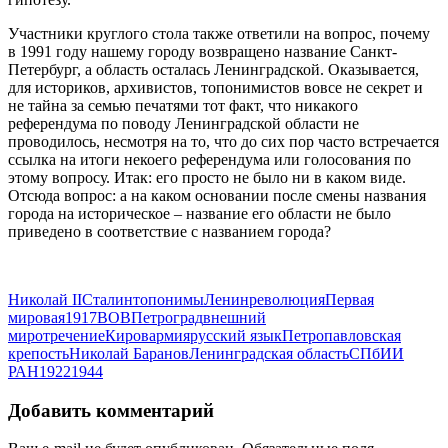
Участники круглого стола также ответили на вопрос, почему
в 1991 году нашему городу возвращено название Санкт-
Петербург, а область осталась Ленинградской. Оказывается,
для историков, архивистов, топонимистов вовсе не секрет и
не тайна за семью печатями тот факт, что никакого
референдума по поводу Ленинградской области не
проводилось, несмотря на то, что до сих пор часто встречается
ссылка на итоги некоего референдума или голосования по
этому вопросу. Итак: его просто не было ни в каком виде.
Отсюда вопрос: а на каком основании после смены названия
города на историческое – название его области не было
приведено в соответствие с названием города?
Николай II
Сталин
топонимы
Ленин
революция
Первая
мировая
1917
ВОВ
Петроград
внешний
мир
отречение
Киров
армия
русский язык
Петропавловская
крепость
Николай Баранов
Ленинградская область
СПбИИ
РАН
1922
1944
Добавить комментарий