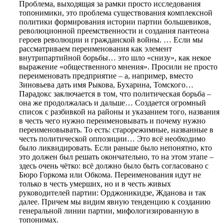
Проблема, выходящая за рамки просто исследования
топонимики, это проблема существования комплексной
политики формирования истории партии большевиков,
революционной преемственности и создания пантеона
героев революции и гражданской войны. … Если мы
рассматриваем переименования как элемент
внутрипартийной борьбы… это шло «снизу», как некое
выражение «общественного мнения». Просили не просто
переименовать предприятие – а, например, вместо
Зиновьева дать имя Рыкова, Бухарина, Томского…
Парадокс заключается в том, что политическая борьба –
она же продолжалась и дальше… Создается огромный
список с разбивкой на районы и указанием того, названия
в честь чего нужно переименовывать и почему нужно
переименовывать. То есть: старорежимные, названные в
честь политической оппозиции… Это всё необходимо
было ликвидировать. Если раньше было непонятно, кто
это должен был решать окончательно, то на этом этапе –
здесь очень чётко: всё должно было быть согласовано с
Бюро Горкома или Обкома. Переименования идут не
только в честь умерших, но и в честь живых
руководителей партии: Орджоникидзе, Жданова и так
далее. Причем мы видим явную тенденцию к созданию
генеральной линии партии, мифологизированную в
топонимах.