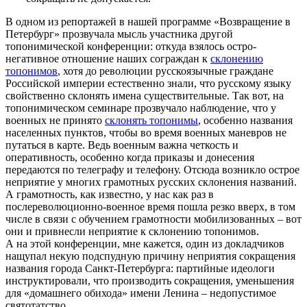
В одном из репортажей в нашей программе «Возвращение в
Петербург» прозвучала мысль участника другой
топонимической конференции: откуда взялось остро-
негативное отношение наших сограждан к
склонению
топонимов
, хотя до революции русскоязычные граждане
Российской империи естественно знали, что русскому языку
свойственно склонять имена существительные. Так вот, на
топонимическом семинаре прозвучало наблюдение, что у
военных не принято
склонять топонимы
, особенно названия
населенных пунктов, чтобы во время военных маневров не
путаться в карте. Ведь военным важна четкость и
оперативность, особенно когда приказы и донесения
передаются по телеграфу и телефону. Отсюда возникло острое
неприятие у многих грамотных русских склонения названий.
А грамотность, как известно, у нас как раз в
послереволюционно-военное время пошла резко вверх, в том
числе в связи с обучением грамотности мобилизованных – вот
они и привнесли неприятие к склонению топонимов.
А на этой конференции, мне кажется, один из докладчиков
нащупал некую подспудную причину неприятия сокращения
названия города Санкт-Петербурга: партийные идеологи
инструктировали, что производить сокращения, уменьшения
для «домашнего обихода» имени Ленина – недопустимое
святотатство.