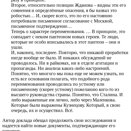
Второе, относительно позиции Жданова – видны эти его
сомнения и определённые опасения, я бы назвал это
робостью… И, скорее всего, это по его настоянию
потребовали письменное согласование с Москвой,
письменное подтверждение…
Теперь о характере переименования. … В принципе, это
совпадает с неким пантеоном новых героев. Те люди,
которые не особо вписывались в этот пантеон – они и
ушли.
И, наконец, последнее. Повторю, что никакой проработки
нигде вообще не было. И никаких обсуждений не
проводилось. Ни в райкомах, ни в отделе агитации и
пропаганды. Ни анализа каких-либо настроений.
Понятно, что многого мы пока еще не можем узнать, но
есть все основания полагать, что подобного рода
переименования проводились по устному или
письменному (скорее устному) пожеланию кого-то из
высшего руководства страны. Понятно, что Сталина. И
либо выраженные им лично, либо через Маленкова.
Которые были выражены Кузнецову. Который, в свою
очередь, их и осуществил. Всё.
Автор доклада обещал продолжить свои исследования и
надеется найти новые документы, подтверждающие его
гипотезу.