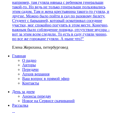
например, там гуляла нянька с ребенком генеральши
такой-то. Но ведь не только генеральши пользовались
этим садом. Там и жена крестьянина такого-то гуляла, и
другие. Можно было пойти в сад по разовому билету.
Студент с барышней, который осматривал соседние
участки, мог спокойно погулять в этом месте. Конечно,
важным было соблюдение порядка, отсутствие мусора –
вот за этим всем следили. То есть в саду гуляли чинно,
но все же горожане гуляли. А ныне что?"
Елена Жерихина, петербурговед
Главная
О радио
Авторы
Передачи
Архив вещания
Ваш вопрос в прямой эфир
Контакты
День за днем
Анонсы передач
Новое на Сервисе скачиваний
Рассылка