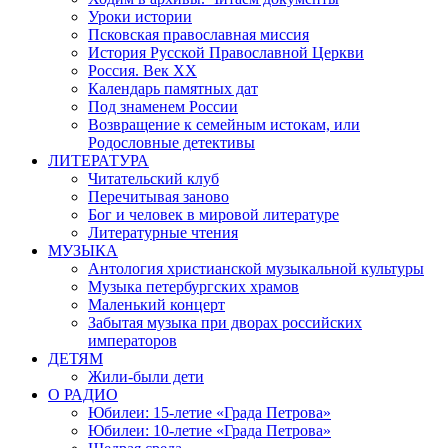
Уроки истории
Псковская православная миссия
История Русской Православной Церкви
Россия. Век ХХ
Календарь памятных дат
Под знаменем России
Возвращение к семейным истокам, или
Родословные детективы
ЛИТЕРАТУРА
Читательский клуб
Перечитывая заново
Бог и человек в мировой литературе
Литературные чтения
МУЗЫКА
Антология христианской музыкальной культуры
Музыка петербургских храмов
Маленький концерт
Забытая музыка при дворах российских
императоров
ДЕТЯМ
Жили-были дети
О РАДИО
Юбилеи: 15-летие «Града Петрова»
Юбилеи: 10-летие «Града Петрова»