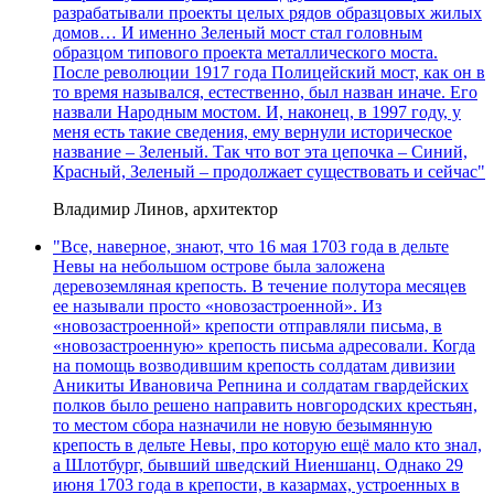
разрабатывали проекты целых рядов образцовых жилых
домов… И именно Зеленый мост стал головным
образцом типового проекта металлического моста.
После революции 1917 года Полицейский мост, как он в
то время назывался, естественно, был назван иначе. Его
назвали Народным мостом. И, наконец, в 1997 году, у
меня есть такие сведения, ему вернули историческое
название – Зеленый. Так что вот эта цепочка – Синий,
Красный, Зеленый – продолжает существовать и сейчас"
Владимир Линов, архитектор
"Все, наверное, знают, что 16 мая 1703 года в дельте
Невы на небольшом острове была заложена
деревоземляная крепость. В течение полутора месяцев
ее называли просто «новозастроенной». Из
«новозастроенной» крепости отправляли письма, в
«новозастроенную» крепость письма адресовали. Когда
на помощь возводившим крепость солдатам дивизии
Аникиты Ивановича Репнина и солдатам гвардейских
полков было решено направить новгородских крестьян,
то местом сбора назначили не новую безымянную
крепость в дельте Невы, про которую ещё мало кто знал,
а Шлотбург, бывший шведский Ниеншанц. Однако 29
июня 1703 года в крепости, в казармах, устроенных в