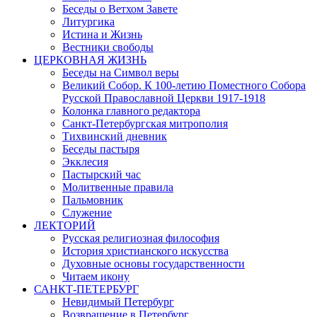
Беседы о Ветхом Завете
Литургика
Истина и Жизнь
Вестники свободы
ЦЕРКОВНАЯ ЖИЗНЬ
Беседы на Символ веры
Великий Собор. К 100-летию Поместного Собора
Русской Православной Церкви 1917-1918
Колонка главного редактора
Санкт-Петербургская митрополия
Тихвинский дневник
Беседы пастыря
Экклесия
Пастырский час
Молитвенные правила
Пальмовник
Служение
ЛЕКТОРИЙ
Русская религиозная философия
История христианского искусства
Духовные основы государственности
Читаем икону
САНКТ-ПЕТЕРБУРГ
Невидимый Петербург
Возвращение в Петербург