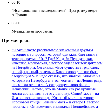
05:10
"Исследования и исследователи". Программу ведет
А.Гравин
06:00
Музыкальная программа
Прямая речь
"Я очень часто рассказываю знакомым и друзьям
историю с вопросом, который однажды был задан в
телепрограмме «Что? Где? Когда?» Передача, как
известно, московская, а вопрос задавался телезрителем
из Петербурга. Он сказал: «Вот существует ряд слов:
синий, красный, зеленый. Какое слово должно быть
следующим?» И надо сказать, что знатоки, многие из
которых из Петербурга, в тот момент – из Ленинграда,
не смогли ответить. А следующее слово было –
Певческий! Потому что на Мойке как раз крупные
мосты составляют вот эту цепочку: Синий мост – на
Исаакиевской площади, Красный мост – в створе
Гороховой улицы, Зеленый мост – в створе Невского
проспекта. Он временно назывался Полицейским, а