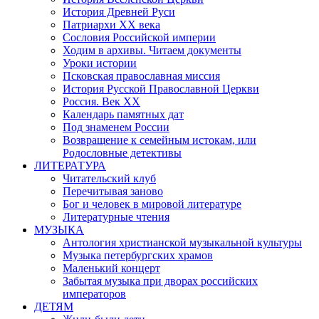
История Древней Руси
Патриархи XX века
Сословия Российской империи
Ходим в архивы. Читаем документы
Уроки истории
Псковская православная миссия
История Русской Православной Церкви
Россия. Век ХХ
Календарь памятных дат
Под знаменем России
Возвращение к семейным истокам, или
Родословные детективы
ЛИТЕРАТУРА
Читательский клуб
Перечитывая заново
Бог и человек в мировой литературе
Литературные чтения
МУЗЫКА
Антология христианской музыкальной культуры
Музыка петербургских храмов
Маленький концерт
Забытая музыка при дворах российских
императоров
ДЕТЯМ