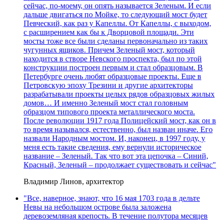
сейчас, по-моему, он опять называется Зеленым. И если
дальше двигаться по Мойке, то следующий мост будет
Певческий, как раз у Капеллы. От Капеллы, с выходом,
с расширением как бы к Дворцовой площади. Эти
мосты тоже все были сделаны первоначально из таких
чугунных ящиков. Причем Зеленый мост, который
находится в створе Невского проспекта, был по этой
конструкции построен первым и стал образцовым. В
Петербурге очень любят образцовые проекты. Еще в
Петровскую эпоху Трезини и другие архитекторы
разрабатывали проекты целых рядов образцовых жилых
домов… И именно Зеленый мост стал головным
образцом типового проекта металлического моста.
После революции 1917 года Полицейский мост, как он в
то время назывался, естественно, был назван иначе. Его
назвали Народным мостом. И, наконец, в 1997 году, у
меня есть такие сведения, ему вернули историческое
название – Зеленый. Так что вот эта цепочка – Синий,
Красный, Зеленый – продолжает существовать и сейчас"
Владимир Линов, архитектор
"Все, наверное, знают, что 16 мая 1703 года в дельте
Невы на небольшом острове была заложена
деревоземляная крепость. В течение полутора месяцев