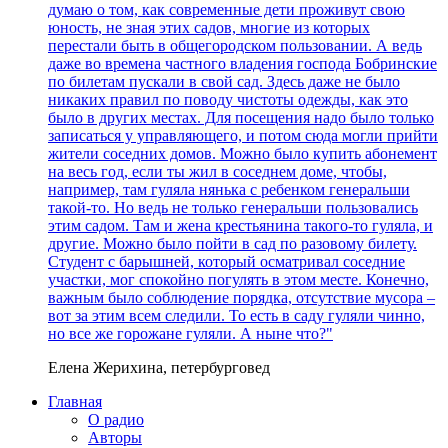
думаю о том, как современные дети проживут свою
юность, не зная этих садов, многие из которых
перестали быть в общегородском пользовании. А ведь
даже во времена частного владения господа Бобринские
по билетам пускали в свой сад. Здесь даже не было
никаких правил по поводу чистоты одежды, как это
было в других местах. Для посещения надо было только
записаться у управляющего, и потом сюда могли прийти
жители соседних домов. Можно было купить абонемент
на весь год, если ты жил в соседнем доме, чтобы,
например, там гуляла нянька с ребенком генеральши
такой-то. Но ведь не только генеральши пользовались
этим садом. Там и жена крестьянина такого-то гуляла, и
другие. Можно было пойти в сад по разовому билету.
Студент с барышней, который осматривал соседние
участки, мог спокойно погулять в этом месте. Конечно,
важным было соблюдение порядка, отсутствие мусора –
вот за этим всем следили. То есть в саду гуляли чинно,
но все же горожане гуляли. А ныне что?"
Елена Жерихина, петербурговед
Главная
О радио
Авторы