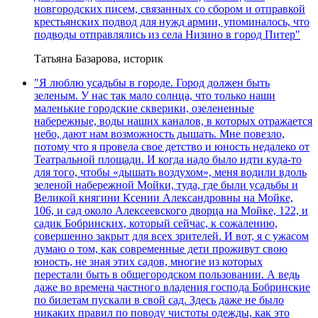
новгородских писем, связанных со сбором и отправкой
крестьянских подвод для нужд армии, упоминалось, что
подводы отправлялись из села Низино в город Питер"
Татьяна Базарова, историк
"Я люблю усадьбы в городе. Город должен быть
зеленым. У нас так мало солнца, что только наши
маленькие городские скверики, озелененные
набережные, воды наших каналов, в которых отражается
небо, дают нам возможность дышать. Мне повезло,
потому что я провела свое детство и юность недалеко от
Театральной площади. И когда надо было идти куда-то
для того, чтобы «дышать воздухом», меня водили вдоль
зеленой набережной Мойки, туда, где были усадьбы и
Великой княгини Ксении Александровны на Мойке,
106, и сад около Алексеевского дворца на Мойке, 122, и
садик Бобринских, который сейчас, к сожалению,
совершенно закрыт для всех зрителей. И вот, я с ужасом
думаю о том, как современные дети проживут свою
юность, не зная этих садов, многие из которых
перестали быть в общегородском пользовании. А ведь
даже во времена частного владения господа Бобринские
по билетам пускали в свой сад. Здесь даже не было
никаких правил по поводу чистоты одежды, как это