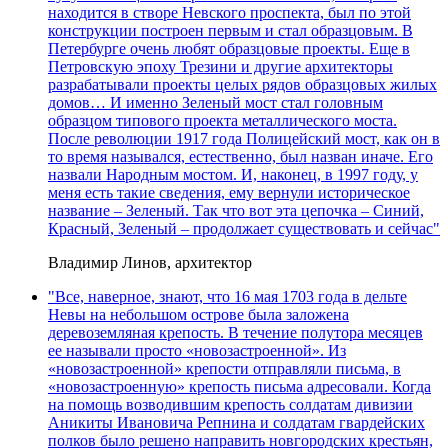
находится в створе Невского проспекта, был по этой
конструкции построен первым и стал образцовым. В
Петербурге очень любят образцовые проекты. Еще в
Петровскую эпоху Трезини и другие архитекторы
разрабатывали проекты целых рядов образцовых жилых
домов… И именно Зеленый мост стал головным
образцом типового проекта металлического моста.
После революции 1917 года Полицейский мост, как он в
то время назывался, естественно, был назван иначе. Его
назвали Народным мостом. И, наконец, в 1997 году, у
меня есть такие сведения, ему вернули историческое
название – Зеленый. Так что вот эта цепочка – Синий,
Красный, Зеленый – продолжает существовать и сейчас"
Владимир Линов, архитектор
"Все, наверное, знают, что 16 мая 1703 года в дельте
Невы на небольшом острове была заложена
деревоземляная крепость. В течение полутора месяцев
ее называли просто «новозастроенной». Из
«новозастроенной» крепости отправляли письма, в
«новозастроенную» крепость письма адресовали. Когда
на помощь возводившим крепость солдатам дивизии
Аникиты Ивановича Репнина и солдатам гвардейских
полков было решено направить новгородских крестьян,