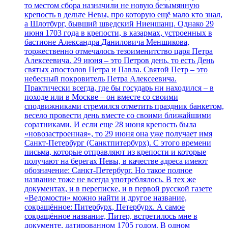
то местом сбора назначили не новую безымянную
крепость в дельте Невы, про которую ещё мало кто знал,
а Шлотбург, бывший шведский Ниеншанц. Однако 29
июня 1703 года в крепости, в казармах, устроенных в
бастионе Александра Даниловича Меншикова,
торжественно отмечалось тезоименитство царя Петра
Алексеевича. 29 июня – это Петров день, то есть День
святых апостолов Петра и Павла. Святой Петр – это
небесный покровитель Петра Алексеевича.
Практически всегда, где бы государь ни находился – в
походе или в Москве – он вместе со своими
сподвижниками стремился отметить праздник банкетом,
весело провести день вместе со своими ближайшими
соратниками. И если еще 28 июня крепость была
«новозастроенная», то 29 июня она уже получает имя
Санкт-Петербург (Санктпитербурх). С этого времени
письма, которые отправляют из крепости и которые
получают на берегах Невы, в качестве адреса имеют
обозначение: Санкт-Петербург. Но такое полное
название тоже не всегда употреблялось. В тех же
документах, и в переписке, и в первой русской газете
«Ведомости» можно найти и другое название,
сокращённое: Питербурх, Петербурх. А самое
сокращённое название, Питер, встретилось мне в
документе, датированном 1705 годом. В одном