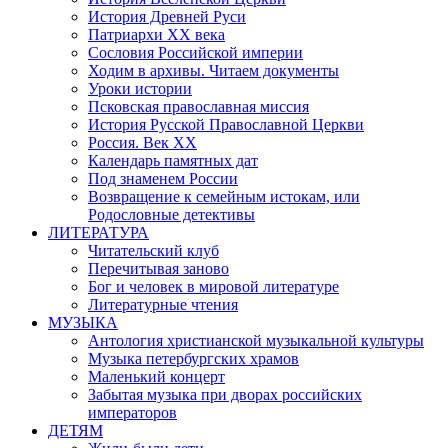
История Древней Руси
Патриархи XX века
Сословия Российской империи
Ходим в архивы. Читаем документы
Уроки истории
Псковская православная миссия
История Русской Православной Церкви
Россия. Век ХХ
Календарь памятных дат
Под знаменем России
Возвращение к семейным истокам, или
Родословные детективы
ЛИТЕРАТУРА
Читательский клуб
Перечитывая заново
Бог и человек в мировой литературе
Литературные чтения
МУЗЫКА
Антология христианской музыкальной культуры
Музыка петербургских храмов
Маленький концерт
Забытая музыка при дворах российских
императоров
ДЕТЯМ