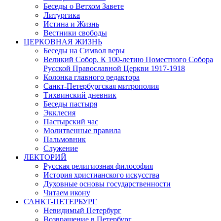
Беседы о Ветхом Завете
Литургика
Истина и Жизнь
Вестники свободы
ЦЕРКОВНАЯ ЖИЗНЬ
Беседы на Символ веры
Великий Собор. К 100-летию Поместного Собора
Русской Православной Церкви 1917-1918
Колонка главного редактора
Санкт-Петербургская митрополия
Тихвинский дневник
Беседы пастыря
Экклесия
Пастырский час
Молитвенные правила
Пальмовник
Служение
ЛЕКТОРИЙ
Русская религиозная философия
История христианского искусства
Духовные основы государственности
Читаем икону
САНКТ-ПЕТЕРБУРГ
Невидимый Петербург
Возвращение в Петербург