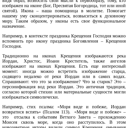
видя образ, возносить свои мысли к первообразу, тому, кто
изображен на иконе (Бог, Пресвятая Богородица, тот или иной
святой). Икона – наша помощница в молитве. Помогает
нашему уму сконцентрироваться, возвыситься к духовному
миру. Таким образом, у иконы есть свое функциональное
назначение.
Например, в контексте праздника Крещения Господня можно
вспомнить про икону праздника Богоявления – Крещения
Господня.
Традиционно на иконах Крещения изображаются река
Иордан, Христос, Иоанн Креститель, также ангелов
изображают на иконах Крещения. Есть еще интересный
момент: иногда можно встретить изображение старца,
сидящего недалеко от реки Иордан или в самих водах.
Спрашивают: что это за изображение? Что за старик? Это –
персонификация вод реки Иордан. Это античная традиция,
согласно которой стихии или материальные сущности могли
изображаться символически.
Например, стих псалма: «Моря виде и побеже, Иордан
возвратися вспять» (Псалом 113). «Моря виде и побеже» –
это отсылка к событиям Ветхого Завета – прохождению
Моисея сквозь море, когда оно расступилось. В этом
новозаветные авторы видели символ Крещения, омывания