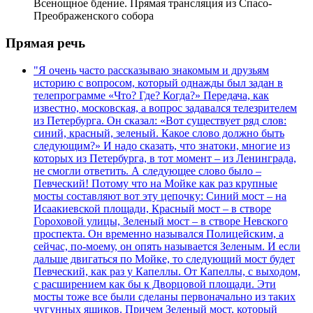
Всенощное бдение. Прямая трансляция из Спасо-
Преображенского собора
Прямая речь
"Я очень часто рассказываю знакомым и друзьям
историю с вопросом, который однажды был задан в
телепрограмме «Что? Где? Когда?» Передача, как
известно, московская, а вопрос задавался телезрителем
из Петербурга. Он сказал: «Вот существует ряд слов:
синий, красный, зеленый. Какое слово должно быть
следующим?» И надо сказать, что знатоки, многие из
которых из Петербурга, в тот момент – из Ленинграда,
не смогли ответить. А следующее слово было –
Певческий! Потому что на Мойке как раз крупные
мосты составляют вот эту цепочку: Синий мост – на
Исаакиевской площади, Красный мост – в створе
Гороховой улицы, Зеленый мост – в створе Невского
проспекта. Он временно назывался Полицейским, а
сейчас, по-моему, он опять называется Зеленым. И если
дальше двигаться по Мойке, то следующий мост будет
Певческий, как раз у Капеллы. От Капеллы, с выходом,
с расширением как бы к Дворцовой площади. Эти
мосты тоже все были сделаны первоначально из таких
чугунных ящиков. Причем Зеленый мост, который