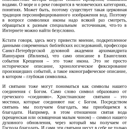
водами. О море и о реке говорится в человеческих категориях,
понятиях. Может быть, поэтому существует такая церковная
традиция персонифицированного изображения вод. Поэтому
в вопросе символики иконы надо всякий раз смотреть,
обращаться к разным специальным источникам, что-то в
Интернете можно найти безусловно.
Кстати говоря, здесь могу привести мнение, подкрепленное
данными современных библейских исследований, профессора
Санкт-Петербургской духовной академии архимандрита
Ианнуария (Ивлиева), что само описание в Евангелиях
события Крещения – это тоже икона. Это не просто
историческое описание, хронологическое фиксирование
произошедших событий, а такое иконографическое описание,
в котором – глубокая символика.
И святыни тоже могут пониматься как символы нашего
соединения с Богом. Само слово символ образовано от
греческого «соединяю». Христианские святыни – это
мостики, которые соединяют нас с Богом. Посредством
святынь мы получаем благодать, мы приобщаемся к
благодати. Например, в этом отношении святая вода
(крещенская или освященная малым чином) – символ нашего
духовного обновления, через который мы получаем от
Господа благодать. И сами эти святыни несут в себе не только