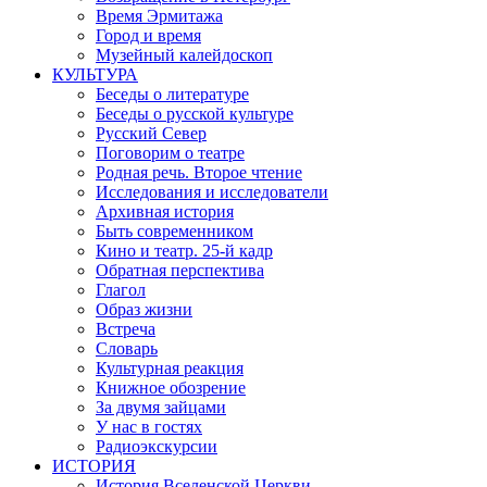
Время Эрмитажа
Город и время
Музейный калейдоскоп
КУЛЬТУРА
Беседы о литературе
Беседы о русской культуре
Русский Север
Поговорим о театре
Родная речь. Второе чтение
Исследования и исследователи
Архивная история
Быть современником
Кино и театр. 25-й кадр
Обратная перспектива
Глагол
Образ жизни
Встреча
Словарь
Культурная реакция
Книжное обозрение
За двумя зайцами
У нас в гостях
Радиоэкскурсии
ИСТОРИЯ
История Вселенской Церкви