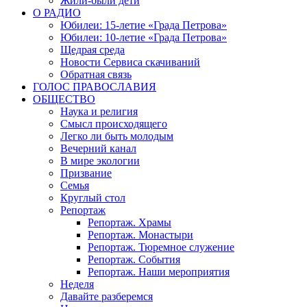
Жили-были дети
О РАДИО
Юбилеи: 15-летие «Града Петрова»
Юбилеи: 10-летие «Града Петрова»
Щедрая среда
Новости Сервиса скачиваний
Обратная связь
ГОЛОС ПРАВОСЛАВИЯ
ОБЩЕСТВО
Наука и религия
Смысл происходящего
Легко ли быть молодым
Вечерний канал
В мире экологии
Призвание
Семья
Круглый стол
Репортаж
Репортаж. Храмы
Репортаж. Монастыри
Репортаж. Тюремное служение
Репортаж. События
Репортаж. Наши мероприятия
Неделя
Давайте разберемся