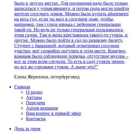
было в других местах. Для посещения надо было только
записаться у управляющего, и потом сюда могли прийти
жители соседних домов. Можно было купить абонемент
на весь год, если ты жил в соседнем доме, чтобы,
например, там гуляла нянька с ребенком генеральши
такой-то. Но ведь не только генеральши пользовались
этим садом. Там и жена крестьянина такого-то гуляла, и
другие. Можно было пойти в сад по разовому билету.
Студент с барышней, который осматривал соседние
участки, мог спокойно погулять в этом месте. Конечно,
важным было соблюдение порядка, отсутствие мусора –
вот за этим всем следили. То есть в саду гуляли чинно,
но все же горожане гуляли. А ныне что?"
Елена Жерихина, петербурговед
Главная
О радио
Авторы
Передачи
Архив вещания
Ваш вопрос в прямой эфир
Контакты
День за днем