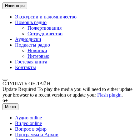
Навигация
Экскурсии и паломничество
Помощь радио
Пожертвования
Сотрудничество
Аудиодиски
Подкасты радио
Новинки
Интервью
Гостевая книга
Контакты
СЛУШАТЬ ОНЛАЙН
Update Required
To play the media you will need to either update
your browser to a recent version or update your
Flash plugin
.
6+
Меню
Аудио online
Видео online
Вопрос в эфир
Программа и Архив