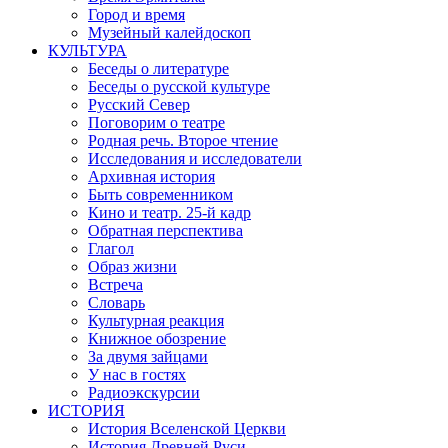
Город и время
Музейный калейдоскоп
КУЛЬТУРА
Беседы о литературе
Беседы о русской культуре
Русский Север
Поговорим о театре
Родная речь. Второе чтение
Исследования и исследователи
Архивная история
Быть современником
Кино и театр. 25-й кадр
Обратная перспектива
Глагол
Образ жизни
Встреча
Словарь
Культурная реакция
Книжное обозрение
За двумя зайцами
У нас в гостях
Радиоэкскурсии
ИСТОРИЯ
История Вселенской Церкви
История Древней Руси