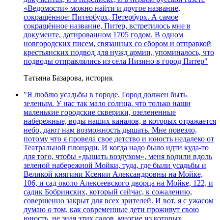
«Ведомости» можно найти и другое название,
сокращённое: Питербурх, Петербурх. А самое
сокращённое название, Питер, встретилось мне в
документе, датированном 1705 годом. В одном
новгородских писем, связанных со сбором и отправкой
крестьянских подвод для нужд армии, упоминалось, что
подводы отправлялись из села Низино в город Питер"
Татьяна Базарова, историк
"Я люблю усадьбы в городе. Город должен быть
зеленым. У нас так мало солнца, что только наши
маленькие городские скверики, озелененные
набережные, воды наших каналов, в которых отражается
небо, дают нам возможность дышать. Мне повезло,
потому что я провела свое детство и юность недалеко от
Театральной площади. И когда надо было идти куда-то
для того, чтобы «дышать воздухом», меня водили вдоль
зеленой набережной Мойки, туда, где были усадьбы и
Великой княгини Ксении Александровны на Мойке,
106, и сад около Алексеевского дворца на Мойке, 122, и
садик Бобринских, который сейчас, к сожалению,
совершенно закрыт для всех зрителей. И вот, я с ужасом
думаю о том, как современные дети проживут свою
юность, не зная этих садов, многие из которых