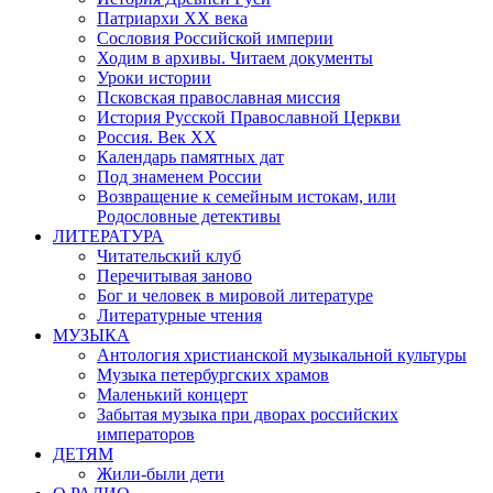
Патриархи XX века
Сословия Российской империи
Ходим в архивы. Читаем документы
Уроки истории
Псковская православная миссия
История Русской Православной Церкви
Россия. Век ХХ
Календарь памятных дат
Под знаменем России
Возвращение к семейным истокам, или
Родословные детективы
ЛИТЕРАТУРА
Читательский клуб
Перечитывая заново
Бог и человек в мировой литературе
Литературные чтения
МУЗЫКА
Антология христианской музыкальной культуры
Музыка петербургских храмов
Маленький концерт
Забытая музыка при дворах российских
императоров
ДЕТЯМ
Жили-были дети