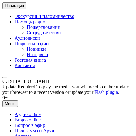
Навигация
Экскурсии и паломничество
Помощь радио
Пожертвования
Сотрудничество
Аудиодиски
Подкасты радио
Новинки
Интервью
Гостевая книга
Контакты
СЛУШАТЬ ОНЛАЙН
Update Required
To play the media you will need to either update
your browser to a recent version or update your
Flash plugin
.
6+
Меню
Аудио online
Видео online
Вопрос в эфир
Программа и Архив