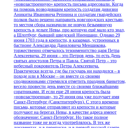
«новозастроенную» крепость письма адресовали. Когда
на помощь возводившим крепость солдатам дивизии
Аникиты Ивановича Репнина и солдатам гвардейских
полков было решено направить новгородских крестьян,
то местом сбора назначили не новую безымянную
крепость в дельте Невы, про которую ещё мало кто знал,
а Шлотбург, бывший шведский Ниеншанц. Однако 29
июня 1703 года в крепости, в казармах, устроенных в
бастионе Александра Даниловича Меншикова,
торжественно отмечалось тезоименитство царя Петра
Алексеевича. 29 июня – это Петров день, то есть День
святых апостолов Петра и Павла. Святой Петр – это
небесный покровитель Петра Алексеевича.
Практически всегда, где бы государь ни находился – в
походе или в Москве – он вместе со своими
сподвижниками стремился отметить праздник банкетом,
весело провести день вместе со своими ближайшими
соратниками. И если еще 28 июня крепость была
«новозастроенная», то 29 июня она уже получает имя
Санкт-Петербург (Санктпитербурх). С этого времени
письма, которые отправляют из крепости и которые
получают на берегах Невы, в качестве адреса имеют
обозначение: Санкт-Петербург. Но такое полное
название тоже не всегда употреблялось. В тех же
документах, и в переписке, и в первой русской газете