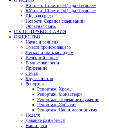
О РАДИО
Юбилеи: 15-летие «Града Петрова»
Юбилеи: 10-летие «Града Петрова»
Щедрая среда
Новости Сервиса скачиваний
Обратная связь
ГОЛОС ПРАВОСЛАВИЯ
ОБЩЕСТВО
Наука и религия
Смысл происходящего
Легко ли быть молодым
Вечерний канал
В мире экологии
Призвание
Семья
Круглый стол
Репортаж
Репортаж. Храмы
Репортаж. Монастыри
Репортаж. Тюремное служение
Репортаж. События
Репортаж. Наши мероприятия
Неделя
Давайте разберемся
Наши дети