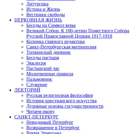
Литургика
Истина и Жизнь
Вестники свободы
ЦЕРКОВНАЯ ЖИЗНЬ
Беседы на Символ веры
Великий Собор. К 100-летию Поместного Собора
Русской Православной Церкви 1917-1918
Колонка главного редактора
Санкт-Петербургская митрополия
Тихвинский дневник
Беседы пастыря
Экклесия
Пастырский час
Молитвенные правила
Пальмовник
Служение
ЛЕКТОРИЙ
Русская религиозная философия
История христианского искусства
Духовные основы государственности
Читаем икону
САНКТ-ПЕТЕРБУРГ
Невидимый Петербург
Возвращение в Петербург
Время Эрмитажа