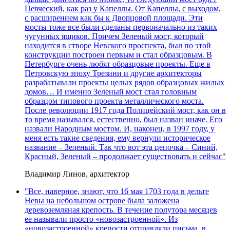
Певческий, как раз у Капеллы. От Капеллы, с выходом,
с расширением как бы к Дворцовой площади. Эти
мосты тоже все были сделаны первоначально из таких
чугунных ящиков. Причем Зеленый мост, который
находится в створе Невского проспекта, был по этой
конструкции построен первым и стал образцовым. В
Петербурге очень любят образцовые проекты. Еще в
Петровскую эпоху Трезини и другие архитекторы
разрабатывали проекты целых рядов образцовых жилых
домов… И именно Зеленый мост стал головным
образцом типового проекта металлического моста.
После революции 1917 года Полицейский мост, как он в
то время назывался, естественно, был назван иначе. Его
назвали Народным мостом. И, наконец, в 1997 году, у
меня есть такие сведения, ему вернули историческое
название – Зеленый. Так что вот эта цепочка – Синий,
Красный, Зеленый – продолжает существовать и сейчас"
Владимир Линов, архитектор
"Все, наверное, знают, что 16 мая 1703 года в дельте
Невы на небольшом острове была заложена
деревоземляная крепость. В течение полутора месяцев
ее называли просто «новозастроенной». Из
«новозастроенной» крепости отправляли письма, в