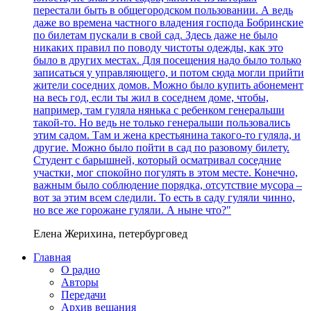
перестали быть в общегородском пользовании. А ведь
даже во времена частного владения господа Бобринские
по билетам пускали в свой сад. Здесь даже не было
никаких правил по поводу чистоты одежды, как это
было в других местах. Для посещения надо было только
записаться у управляющего, и потом сюда могли прийти
жители соседних домов. Можно было купить абонемент
на весь год, если ты жил в соседнем доме, чтобы,
например, там гуляла нянька с ребенком генеральши
такой-то. Но ведь не только генеральши пользовались
этим садом. Там и жена крестьянина такого-то гуляла, и
другие. Можно было пойти в сад по разовому билету.
Студент с барышней, который осматривал соседние
участки, мог спокойно погулять в этом месте. Конечно,
важным было соблюдение порядка, отсутствие мусора –
вот за этим всем следили. То есть в саду гуляли чинно,
но все же горожане гуляли. А ныне что?"
Елена Жерихина, петербурговед
Главная
О радио
Авторы
Передачи
Архив вещания