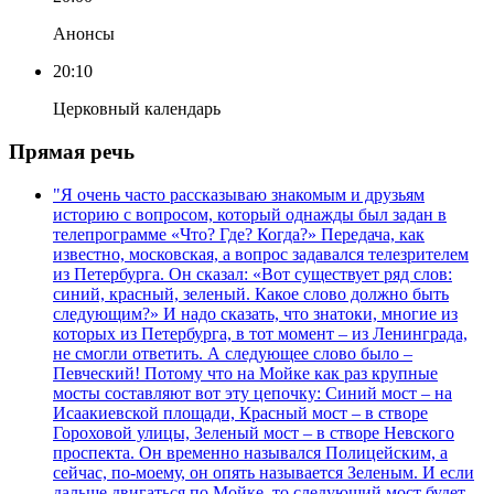
Анонсы
20:10
Церковный календарь
Прямая речь
"Я очень часто рассказываю знакомым и друзьям
историю с вопросом, который однажды был задан в
телепрограмме «Что? Где? Когда?» Передача, как
известно, московская, а вопрос задавался телезрителем
из Петербурга. Он сказал: «Вот существует ряд слов:
синий, красный, зеленый. Какое слово должно быть
следующим?» И надо сказать, что знатоки, многие из
которых из Петербурга, в тот момент – из Ленинграда,
не смогли ответить. А следующее слово было –
Певческий! Потому что на Мойке как раз крупные
мосты составляют вот эту цепочку: Синий мост – на
Исаакиевской площади, Красный мост – в створе
Гороховой улицы, Зеленый мост – в створе Невского
проспекта. Он временно назывался Полицейским, а
сейчас, по-моему, он опять называется Зеленым. И если
дальше двигаться по Мойке, то следующий мост будет