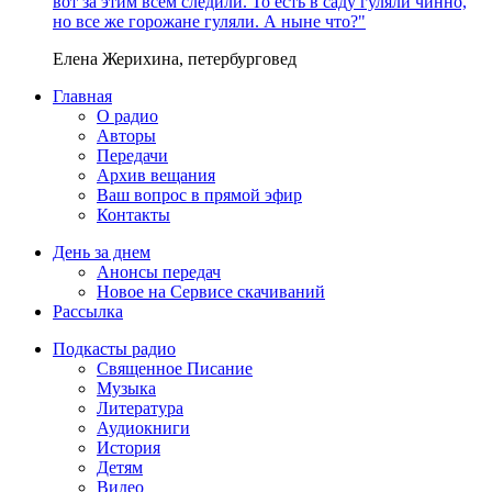
вот за этим всем следили. То есть в саду гуляли чинно,
но все же горожане гуляли. А ныне что?"
Елена Жерихина, петербурговед
Главная
О радио
Авторы
Передачи
Архив вещания
Ваш вопрос в прямой эфир
Контакты
День за днем
Анонсы передач
Новое на Сервисе скачиваний
Рассылка
Подкасты радио
Священное Писание
Музыка
Литература
Аудиокниги
История
Детям
Видео