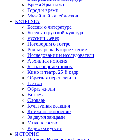
Время Эрмитажа
Город и время
Музейный калейдоскоп
КУЛЬТУРА
Беседы о литературе
Беседы о русской культуре
Русский Север
Поговорим о театре
Родная речь. Второе чтение
Исследования и исследователи
Архивная история
Быть современником
Кино и театр. 25-й кадр
Обратная перспектива
Глагол
Образ жизни
Встреча
Словарь
Культурная реакция
Книжное обозрение
За двумя зайцами
У нас в гостях
Радиоэкскурсии
ИСТОРИЯ
История Вселенской Церкви