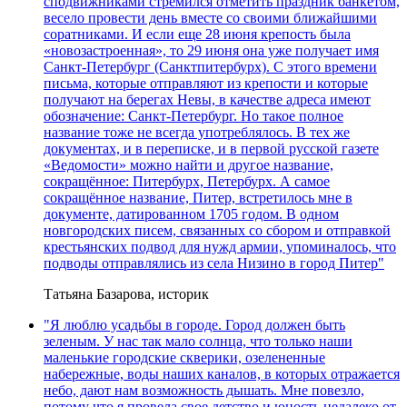
сподвижниками стремился отметить праздник банкетом,
весело провести день вместе со своими ближайшими
соратниками. И если еще 28 июня крепость была
«новозастроенная», то 29 июня она уже получает имя
Санкт-Петербург (Санктпитербурх). С этого времени
письма, которые отправляют из крепости и которые
получают на берегах Невы, в качестве адреса имеют
обозначение: Санкт-Петербург. Но такое полное
название тоже не всегда употреблялось. В тех же
документах, и в переписке, и в первой русской газете
«Ведомости» можно найти и другое название,
сокращённое: Питербурх, Петербурх. А самое
сокращённое название, Питер, встретилось мне в
документе, датированном 1705 годом. В одном
новгородских писем, связанных со сбором и отправкой
крестьянских подвод для нужд армии, упоминалось, что
подводы отправлялись из села Низино в город Питер"
Татьяна Базарова, историк
"Я люблю усадьбы в городе. Город должен быть
зеленым. У нас так мало солнца, что только наши
маленькие городские скверики, озелененные
набережные, воды наших каналов, в которых отражается
небо, дают нам возможность дышать. Мне повезло,
потому что я провела свое детство и юность недалеко от