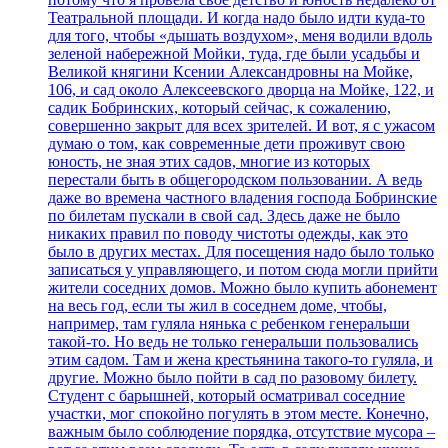
Театральной площади. И когда надо было идти куда-то
для того, чтобы «дышать воздухом», меня водили вдоль
зеленой набережной Мойки, туда, где были усадьбы и
Великой княгини Ксении Александровны на Мойке,
106, и сад около Алексеевского дворца на Мойке, 122, и
садик Бобринских, который сейчас, к сожалению,
совершенно закрыт для всех зрителей. И вот, я с ужасом
думаю о том, как современные дети проживут свою
юность, не зная этих садов, многие из которых
перестали быть в общегородском пользовании. А ведь
даже во времена частного владения господа Бобринские
по билетам пускали в свой сад. Здесь даже не было
никаких правил по поводу чистоты одежды, как это
было в других местах. Для посещения надо было только
записаться у управляющего, и потом сюда могли прийти
жители соседних домов. Можно было купить абонемент
на весь год, если ты жил в соседнем доме, чтобы,
например, там гуляла нянька с ребенком генеральши
такой-то. Но ведь не только генеральши пользовались
этим садом. Там и жена крестьянина такого-то гуляла, и
другие. Можно было пойти в сад по разовому билету.
Студент с барышней, который осматривал соседние
участки, мог спокойно погулять в этом месте. Конечно,
важным было соблюдение порядка, отсутствие мусора –