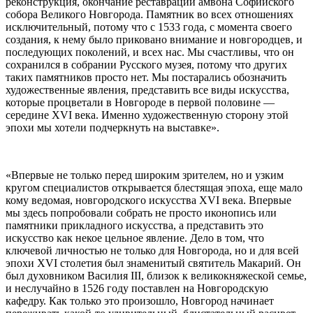
реконструкция, окончание реставрации амвона Софийского
собора Великого Новгорода. Памятник во всех отношениях
исключительный, потому что с 1533 года, с момента своего
создания, к нему было приковано внимание и новгородцев, и
последующих поколений, и всех нас. Мы счастливы, что он
сохранился в собрании Русского музея, потому что других
таких памятников просто нет. Мы постарались обозначить
художественные явления, представить все виды искусства,
которые процветали в Новгороде в первой половине —
середине XVI века. Именно художественную сторону этой
эпохи мы хотели подчеркнуть на выставке».
«Впервые не только перед широким зрителем, но и узким
кругом специалистов открывается блестящая эпоха, еще мало
кому ведомая, новгородского искусства XVI века. Впервые
мы здесь попробовали собрать не просто иконопись или
памятники прикладного искусства, а представить это
искусство как некое цельное явление. Дело в том, что
ключевой личностью не только для Новгорода, но и для всей
эпохи XVI столетия был знаменитый святитель Макарий. Он
был духовником Василия III, близок к великокняжеской семье,
и неслучайно в 1526 году поставлен на Новгородскую
кафедру. Как только это произошло, Новгород начинает