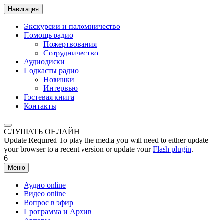
Навигация
Экскурсии и паломничество
Помощь радио
Пожертвования
Сотрудничество
Аудиодиски
Подкасты радио
Новинки
Интервью
Гостевая книга
Контакты
СЛУШАТЬ ОНЛАЙН
Update Required
To play the media you will need to either update
your browser to a recent version or update your
Flash plugin
.
6+
Меню
Аудио online
Видео online
Вопрос в эфир
Программа и Архив