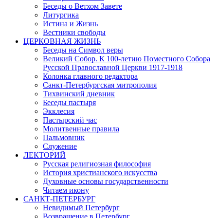
Беседы о Ветхом Завете
Литургика
Истина и Жизнь
Вестники свободы
ЦЕРКОВНАЯ ЖИЗНЬ
Беседы на Символ веры
Великий Собор. К 100-летию Поместного Собора
Русской Православной Церкви 1917-1918
Колонка главного редактора
Санкт-Петербургская митрополия
Тихвинский дневник
Беседы пастыря
Экклесия
Пастырский час
Молитвенные правила
Пальмовник
Служение
ЛЕКТОРИЙ
Русская религиозная философия
История христианского искусства
Духовные основы государственности
Читаем икону
САНКТ-ПЕТЕРБУРГ
Невидимый Петербург
Возвращение в Петербург