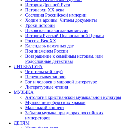
История Древней Руси
Патриархи XX века
Сословия Российской империи
Ходим в архивы. Читаем документы
Уроки истории
Псковская православная миссия
История Русской Православной Церкви
Россия. Век ХХ
Календарь памятных дат
Под знаменем России
Возвращение к семейным истокам, или
Родословные детективы
ЛИТЕРАТУРА
Читательский клуб
Перечитывая заново
Бог и человек в мировой литературе
Литературные чтения
МУЗЫКА
Антология христианской музыкальной культуры
Музыка петербургских храмов
Маленький концерт
Забытая музыка при дворах российских
императоров
ДЕТЯМ