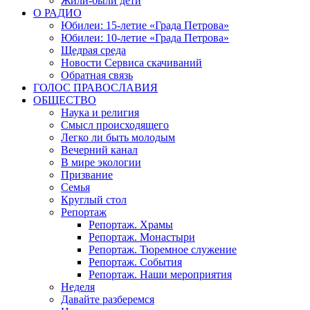
Жили-были дети
О РАДИО
Юбилеи: 15-летие «Града Петрова»
Юбилеи: 10-летие «Града Петрова»
Щедрая среда
Новости Сервиса скачиваний
Обратная связь
ГОЛОС ПРАВОСЛАВИЯ
ОБЩЕСТВО
Наука и религия
Смысл происходящего
Легко ли быть молодым
Вечерний канал
В мире экологии
Призвание
Семья
Круглый стол
Репортаж
Репортаж. Храмы
Репортаж. Монастыри
Репортаж. Тюремное служение
Репортаж. События
Репортаж. Наши мероприятия
Неделя
Давайте разберемся