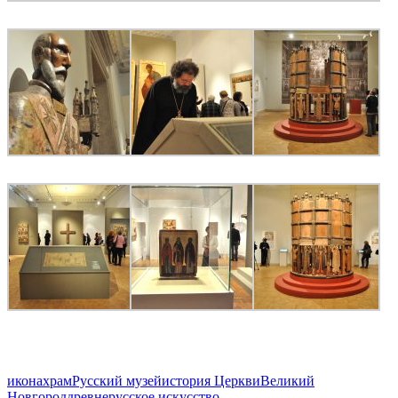
икона
храм
Русский музей
история Церкви
Великий
Новгород
древнерусское искусство