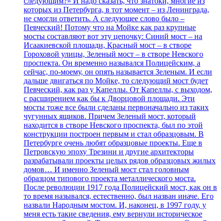
следующим?» И надо сказать, что знатоки, многие из
которых из Петербурга, в тот момент – из Ленинграда,
не смогли ответить. А следующее слово было –
Певческий! Потому что на Мойке как раз крупные
мосты составляют вот эту цепочку: Синий мост – на
Исаакиевской площади, Красный мост – в створе
Гороховой улицы, Зеленый мост – в створе Невского
проспекта. Он временно назывался Полицейским, а
сейчас, по-моему, он опять называется Зеленым. И если
дальше двигаться по Мойке, то следующий мост будет
Певческий, как раз у Капеллы. От Капеллы, с выходом,
с расширением как бы к Дворцовой площади. Эти
мосты тоже все были сделаны первоначально из таких
чугунных ящиков. Причем Зеленый мост, который
находится в створе Невского проспекта, был по этой
конструкции построен первым и стал образцовым. В
Петербурге очень любят образцовые проекты. Еще в
Петровскую эпоху Трезини и другие архитекторы
разрабатывали проекты целых рядов образцовых жилых
домов… И именно Зеленый мост стал головным
образцом типового проекта металлического моста.
После революции 1917 года Полицейский мост, как он в
то время назывался, естественно, был назван иначе. Его
назвали Народным мостом. И, наконец, в 1997 году, у
меня есть такие сведения, ему вернули историческое