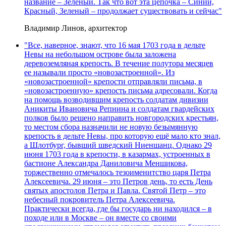
название – Зеленый. Так что вот эта цепочка – Синий,
Красный, Зеленый – продолжает существовать и сейчас"
Владимир Линов, архитектор
"Все, наверное, знают, что 16 мая 1703 года в дельте
Невы на небольшом острове была заложена
деревоземляная крепость. В течение полутора месяцев
ее называли просто «новозастроенной». Из
«новозастроенной» крепости отправляли письма, в
«новозастроенную» крепость письма адресовали. Когда
на помощь возводившим крепость солдатам дивизии
Аникиты Ивановича Репнина и солдатам гвардейских
полков было решено направить новгородских крестьян,
то местом сбора назначили не новую безымянную
крепость в дельте Невы, про которую ещё мало кто знал,
а Шлотбург, бывший шведский Ниеншанц. Однако 29
июня 1703 года в крепости, в казармах, устроенных в
бастионе Александра Даниловича Меншикова,
торжественно отмечалось тезоименитство царя Петра
Алексеевича. 29 июня – это Петров день, то есть День
святых апостолов Петра и Павла. Святой Петр – это
небесный покровитель Петра Алексеевича.
Практически всегда, где бы государь ни находился – в
походе или в Москве – он вместе со своими