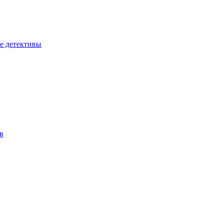
е детективы
в