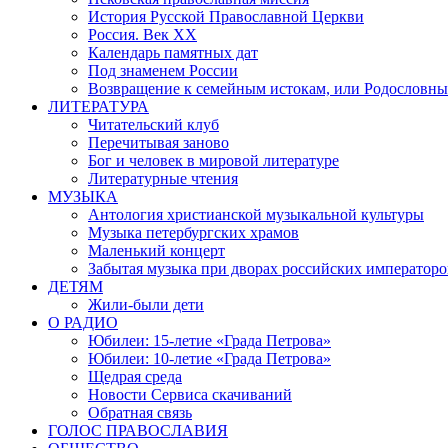
История Русской Православной Церкви
Россия. Век ХХ
Календарь памятных дат
Под знаменем России
Возвращение к семейным истокам, или Родословны
ЛИТЕРАТУРА
Читательский клуб
Перечитывая заново
Бог и человек в мировой литературе
Литературные чтения
МУЗЫКА
Антология христианской музыкальной культуры
Музыка петербургских храмов
Маленький концерт
Забытая музыка при дворах российских императоро
ДЕТЯМ
Жили-были дети
О РАДИО
Юбилеи: 15-летие «Града Петрова»
Юбилеи: 10-летие «Града Петрова»
Щедрая среда
Новости Сервиса скачиваний
Обратная связь
ГОЛОС ПРАВОСЛАВИЯ