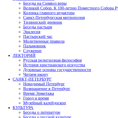
Беседы на Символ веры
Великий Собор. К 100-летию Поместного Собора Р
Колонка главного редактора
Санкт-Петербургская митрополия
Тихвинский дневник
Беседы пастыря
Экклесия
Пастырский час
Молитвенные правила
Пальмовник
Служение
ЛЕКТОРИЙ
Русская религиозная философия
История христианского искусства
Духовные основы государственности
Читаем икону
САНКТ-ПЕТЕРБУРГ
Невидимый Петербург
Возвращение в Петербург
Время Эрмитажа
Город и время
Музейный калейдоскоп
КУЛЬТУРА
Беседы о литературе
Беседы о русской культуре